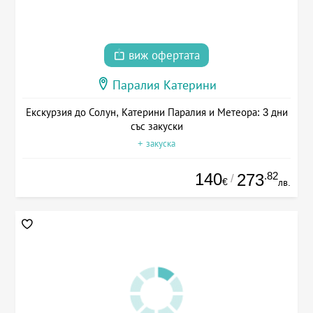
виж офертата
Паралия Катерини
Екскурзия до Солун, Катерини Паралия и Метеора: 3 дни
със закуски
+ закуска
140
.82
273
/
€
лв.