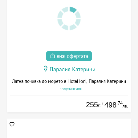
виж офертата
Паралия Катерини
Лятна почивка до морето в Hotel Ioni, Паралия Катерини
+ полупансион
255
.74
498
/
€
лв.