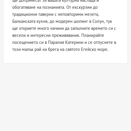
ще допринесат за вашата културна наслада и
обогатяване на познанията. От екскурзии до
традиционни таверни с неповторими мезета,
Балканската кухня, до модерен шопинг в Солун, тук
ще откриете много начини да запълните времето си с
весели и интересни преживявания. Планирайте
посещението си в Паралия Катерини и се отпуснете в
този малък рай на брега на святото Егейско море.