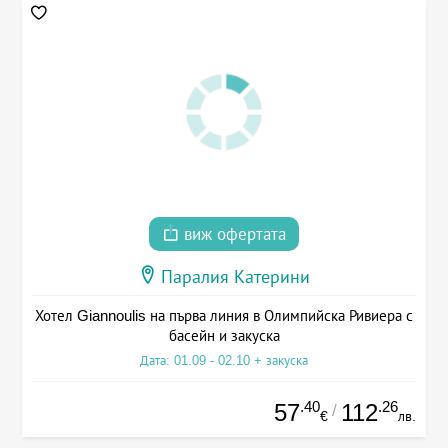
виж офертата
Паралия Катерини
Хотел Giannoulis на първа линия в Олимпийска Ривиера с
басейн и закуска
Дата: 01.09 - 02.10 + закуска
.40
.26
57
112
/
€
лв.