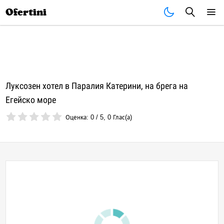
Почивки
Стоки
В града
Всички оферти
Ofertini
Луксозен хотел в Паралия Катерини, на брега на
Егейско море
Оценка:
0
/
5
,
0
Глас(а)