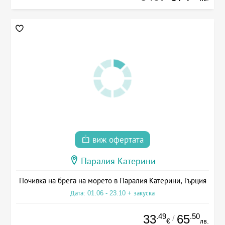
виж офертата
Паралия Катерини
Почивка на брега на морето в Паралия Катерини, Гърция
Дата: 01.06 - 23.10 + закуска
.49
.50
33
65
/
€
лв.