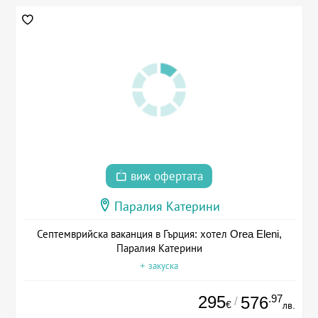
виж офертата
Паралия Катерини
Септемврийска ваканция в Гърция: хотел Orea Eleni,
Паралия Катерини
+ закуска
295
.97
576
/
€
лв.