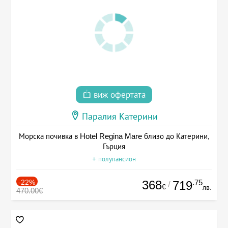
виж офертата
Паралия Катерини
Морска почивка в Hotel Regina Mare близо до Катерини,
Гърция
+ полупансион
-22%
368
.75
719
/
€
лв.
470.00€