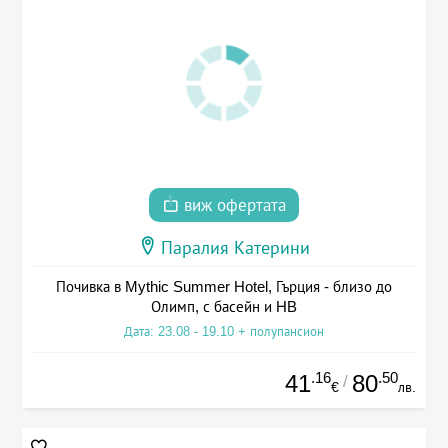
виж офертата
Паралия Катерини
Почивка в Mythic Summer Hotel, Гърция - близо до
Олимп, с басейн и HB
Дата: 23.08 - 19.10 + полупансион
.16
.50
41
80
/
€
лв.