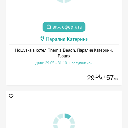
виж офертата
Паралия Катерини
Нощувка в хотел Themis Beach, Паралия Катерини,
Гърция
Дата: 29.05 - 31.10 + полупансион
.14
57
29
/
лв.
€