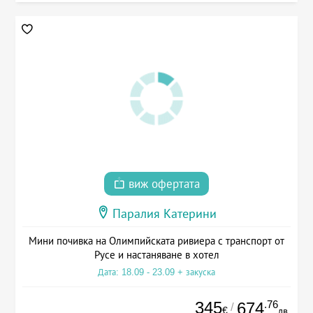
виж офертата
Паралия Катерини
Мини почивка на Олимпийската ривиера с транспорт от
Русе и настаняване в хотел
Дата: 18.09 - 23.09 + закуска
345
.76
674
/
€
лв.