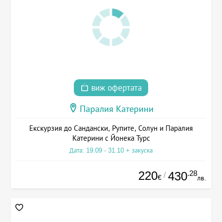
виж офертата
Паралия Катерини
Екскурзия до Сандански, Рупите, Солун и Паралия
Катерини с Йонека Турс
Дата: 19.09 - 31.10 + закуска
220
.28
430
/
€
лв.