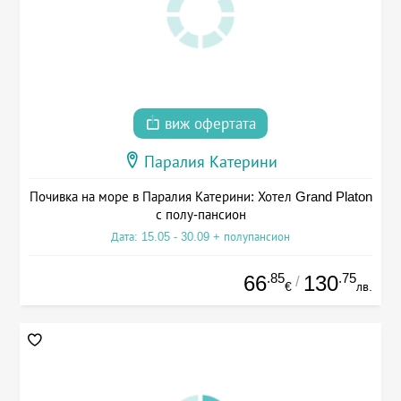
виж офертата
Паралия Катерини
Почивка на море в Паралия Катерини: Хотел Grand Platon
с полу-пансион
Дата: 15.05 - 30.09 + полупансион
.85
.75
66
130
/
€
лв.