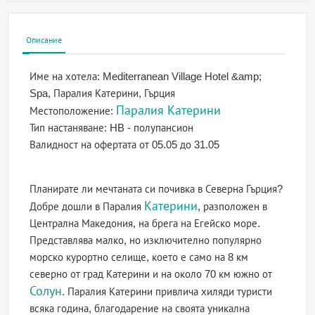
Описание
Име на хотела:
Mediterranean Village Hotel &amp;
Spa, Паралия Катерини, Гърция
Паралия Катерини
Местоположение:
Тип настаняване:
HB - полупансион
Валидност на офертата
от 05.05 до 31.05
Планирате ли мечтаната си почивка в Северна Гърция?
Катерини
Добре дошли в Паралия
, разположен в
Централна Македония, на брега на Егейско море.
Представлява малко, но изключително популярно
морско курортно селище, което е само на 8 км
северно от град Катерини и на около 70 км южно от
Солун
. Паралия Катерини привлича хиляди туристи
всяка година, благодарение на своята уникална