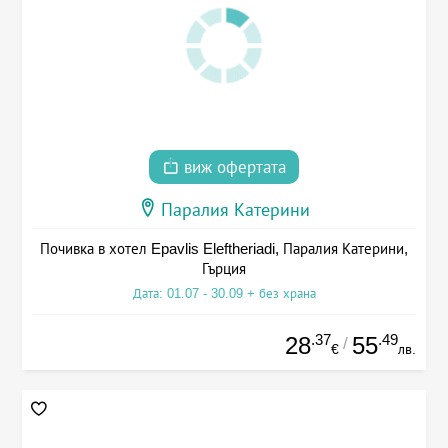
виж офертата
Паралия Катерини
Почивка в хотел Epavlis Eleftheriadi, Паралия Катерини,
Гърция
Дата: 01.07 - 30.09 + без храна
.37
.49
28
55
/
€
лв.