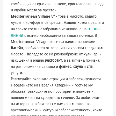
комбинация от красиви плажове, кристално чиста вода
и удобни места за престой.
Mediterranean Village 5*
- това е мястото, където
луксът и комфортът се срещат. Нашият хотел предлага
първа
на своите гости незабравимо изживяване на
линия
с всичко необходимо за вашата почивка. В
Mediterranean Village ще се насладите на
външен
басейн
, заобиколен от зеленина и красива гледка към
морето. Насладете се на разнообразие от кулинарни
изкушения в нашия
ресторант
, а за активнa почивка,
на разположение са също и
фитнес
,
сауна
и
спа
услуги.
Разгледайте околните атракции и забележителности.
Населението на Паралия Катерини и гостите му
обожават разходките по просторните плажове и
нощния живот на курортното селище. За любителите
на историята, в близост се намират множество
археологически и културни забележителности, които