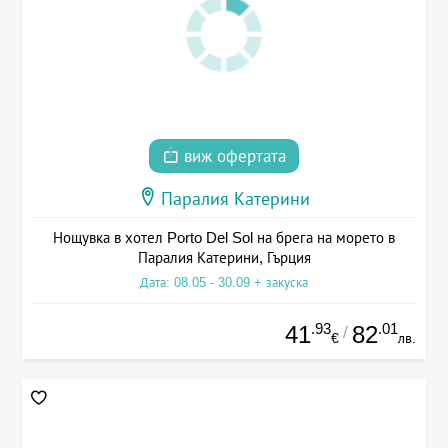
виж офертата
Паралия Катерини
Нощувка в хотел Porto Del Sol на брега на морето в
Паралия Катерини, Гърция
Дата: 08.05 - 30.09 + закуска
.93
.01
41
82
/
€
лв.