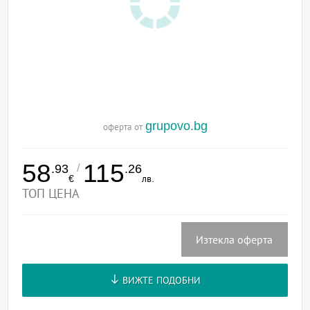
grupovo.bg
оферта от
58
115
/
.93
.26
€
лв.
ТОП ЦЕНА
Изтекла оферта
ВИЖТЕ ПОДОБНИ