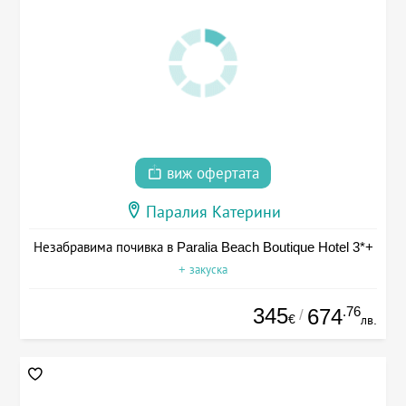
виж офертата
Паралия Катерини
Незабравима почивка в Paralia Beach Boutique Hotel 3*+
+ закуска
345
.76
674
/
€
лв.