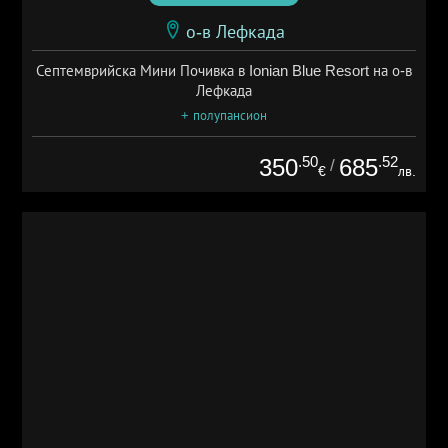
о-в Лефкада
Септемврийска Мини Почивка в Ionian Blue Resort на о-в
Лефкада
+ полупансион
.50
.52
350
685
/
€
лв.