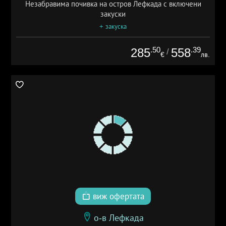
Незабравима почивка на остров Лефкада с включени
закуски
+ закуска
.50
.39
285
558
/
€
лв.
виж офертата
о-в Лефкада