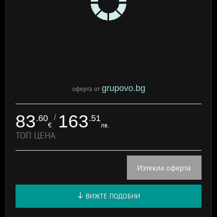
grupovo.bg
оферта от
83
163
/
.60
.51
€
лв.
ТОП ЦЕНА
Изтекла оферта
ВИЖТЕ ПОДОБНИ