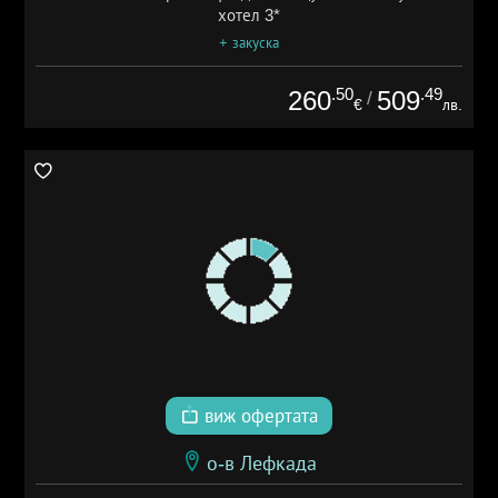
хотел 3*
+ закуска
.50
.49
260
509
/
€
лв.
виж офертата
о-в Лефкада