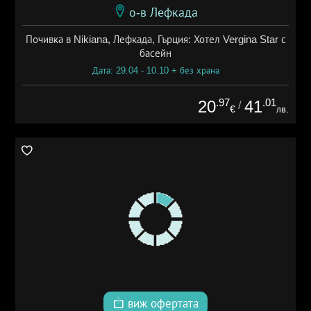
о-в Лефкада
Почивка в Nikiana, Лефкада, Гърция: Хотел Vergina Star с
басейн
Дата: 29.04 - 10.10 + без храна
.97
.01
20
41
/
€
лв.
виж офертата