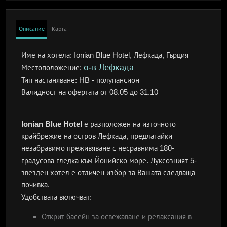
Описание
Карта
Име на хотела:
Ionian Blue Hotel, Лефкада, Гърция
о-в Лефкада
Местоположение:
Тип настаняване:
HB - полупансион
Валидност на офертата
от 08.05 до 31.10
Ionian Blue Hotel
е разположен на източното
крайбрежие на остров Лефкада, предлагайки
незабравимо преживяване с несравнима 180-
градусова гледка към Йонийско море. Луксозният 5-
звезден хотел е отличен избор за Вашата следваща
почивка.
Удобствата включват:
Открит басейн за освежаване и релаксация в