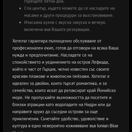
горещите летни дни.
Спа център, където можете да се насладите на
масажи и други процедури за възстановяване.
Изискана кухня с вкусна закуска и вечеря,
включени във Вашата резервация.
Хотелът гарантира пълноценно обслужване от
професионален екип, готов да отговори на всяка Ваша
нужда и предпочитание. Насладете се на
спокойствието и уединението на остров Лефкада,
който е част от Гърция, челно известен със своите
красиви плажове и живописни пейзажи. Хотелът е
идеален за двойки, които търсят романтика, и за
семейства, които искат да релаксират край Йонийско
море. Не пропускайте възможността да посетите и
близки атракции като водопадите на Нидри или да
направите круиз до съседни острови за още
приключения. Съчетайте удобство, удоволствие и
култура в едно невероятно изживяване във Ionian Blue