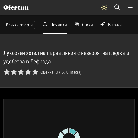
Ofertini
Почивки
Стоки
В града
Всички оферти
Луксозен хотел на първа линия с невероятна гледка и
удобства в Лефкада
Оценка:
0
/
5
,
0
Глас(а)