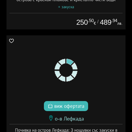
+ закуска
.50
.94
250
489
/
€
лв.
виж офертата
о-в Лефкада
Почивка на остров Лефкада: 3 нощувки със закуски в