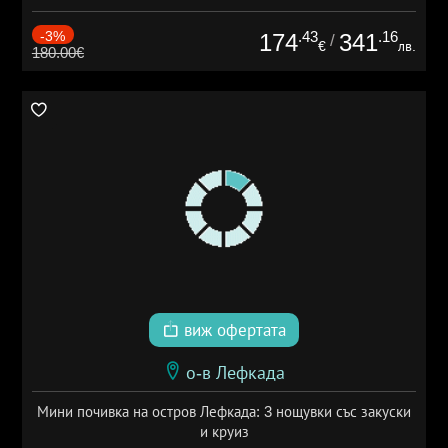
-3%
.43
.16
174
341
/
€
лв.
180.00€
виж офертата
о-в Лефкада
Мини почивка на остров Лефкада: 3 нощувки със закуски
и круиз