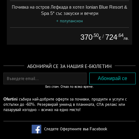
Почивка на остров Лефкада в хотел Ionian Blue Resort &
Spa 5* със закуски и вечери
+ полупансион
.50
.64
370
724
/
€
лв.
АБОНИРАЙ СЕ ЗА НАШИЯ Е-БЮЛЕТИН
Без спам. Отказ по всяко време.
Ofertini
събира най-добрите оферти за почивки, продукти и услуги с
отстъпки до -60%. Резервирай уикенд в планината, СПА релакс или
пазарувай изгодно – всичко на едно място!
Следете Офертините във Facebook