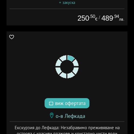
+ закуска
.50
.94
250
489
/
€
лв.
виж офертата
о-в Лефкада
Екскурзия до Лефкада: Незабравимо преживяване на
острова с красиви плажове и кристално чисти води