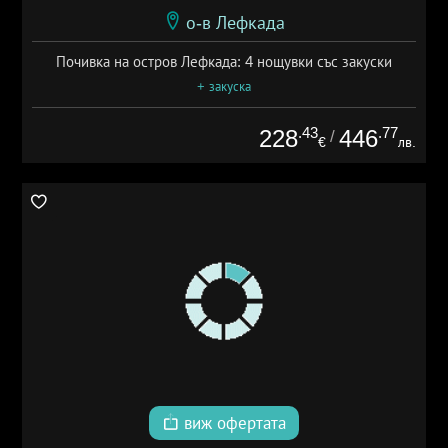
о-в Лефкада
Почивка на остров Лефкада: 4 нощувки със закуски
+ закуска
.43
.77
228
446
/
€
лв.
виж офертата