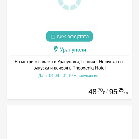
виж офертата
Урануполи
На метри от плажа в Урануполи, Гърция - Нощувка със
закуска и вечеря в Theoxenia Hotel
Дата: 04.08 - 01.10 + полупансион
.70
.25
48
95
/
€
лв.