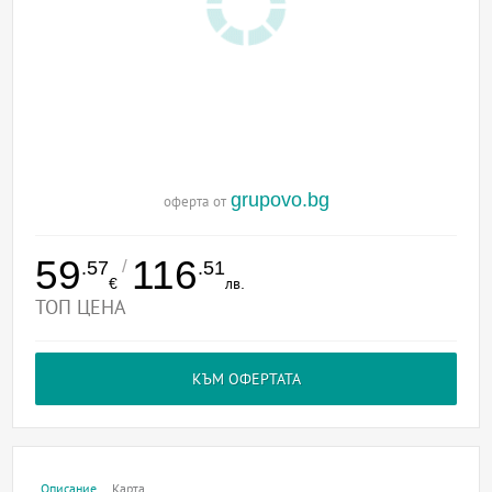
grupovo.bg
оферта от
59
116
/
.57
.51
€
лв.
ТОП ЦЕНА
КЪМ ОФЕРТАТА
Описание
Карта