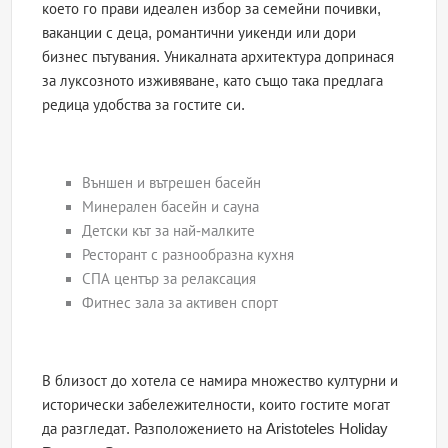
което го прави идеален избор за семейни почивки,
ваканции с деца, романтични уикенди или дори
бизнес пътувания. Уникалната архитектура допринася
за луксозното изживяване, като също така предлага
редица удобства за гостите си.
Външен и вътрешен басейн
Минерален басейн и сауна
Детски кът за най-малките
Ресторант с разнообразна кухня
СПА център за релаксация
Фитнес зала за активен спорт
В близост до хотела се намира множество културни и
исторически забележителности, които гостите могат
да разгледат. Разположението на Aristoteles Holiday