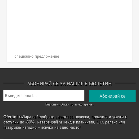
специално предложение
АБОНИРАЙ СЕ ЗА НАШИЯ Е-БЮЛЕТИН
Без спам. Отказ по всяко време.
Ofertini
събира най-добрите оферти за почивки, продукти и услуги с
отстъпки до -60%. Резервирай уикенд в планината, СПА релакс или
пазарувай изгодно – всичко на едно място!