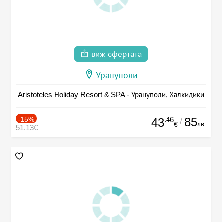
виж офертата
Урануполи
Aristoteles Holiday Resort & SPA - Урануполи, Халкидики
-15%
.46
85
43
/
лв.
€
51.13€