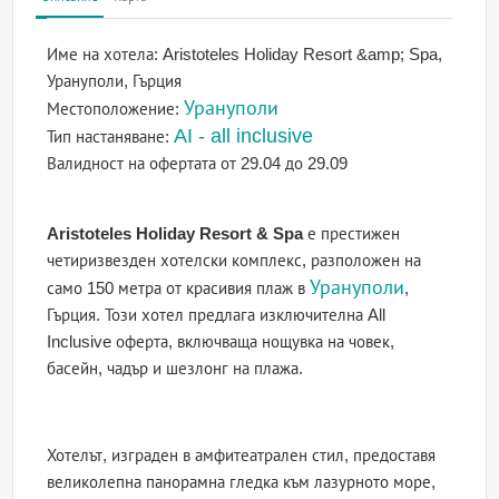
Име на хотела:
Aristoteles Holiday Resort &amp; Spa,
Урануполи, Гърция
Урануполи
Местоположение:
AI - all inclusive
Тип настаняване:
Валидност на офертата
от 29.04 до 29.09
Aristoteles Holiday Resort & Spa
е престижен
четиризвезден хотелски комплекс, разположен на
Урануполи
само 150 метра от красивия плаж в
,
Гърция. Този хотел предлага изключителна All
Inclusive оферта, включваща нощувка на човек,
басейн, чадър и шезлонг на плажа.
Хотелът, изграден в амфитеатрален стил, предоставя
великолепна панорамна гледка към лазурното море,