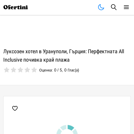
Почивки
Стоки
В града
Всички оферти
Ofertini
Луксозен хотел в Урануполи, Гърция: Перфектната All
Inclusive почивка край плажа
Оценка:
0
/
5
,
0
Глас(а)