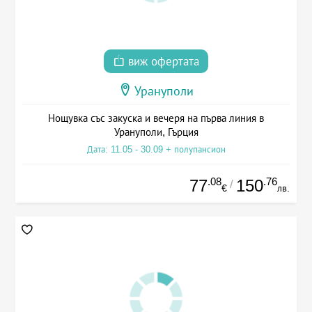
виж офертата
Урануполи
Нощувка със закуска и вечеря на първа линия в
Урануполи, Гърция
Дата: 11.05 - 30.09 + полупансион
.08
.76
77
150
/
€
лв.