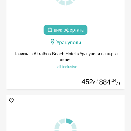
виж офертата
Урануполи
Почивка в Akrathos Beach Hotel в Урануполи на първа
линия
+ all inclusive
452
.04
884
/
€
лв.