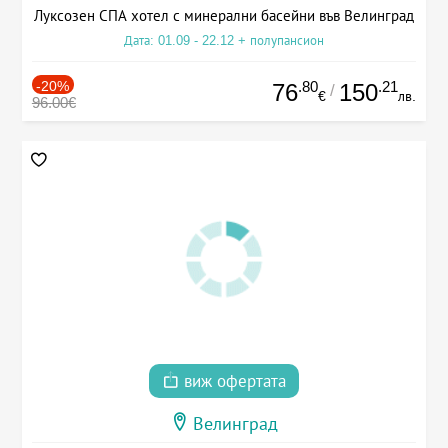
Луксозен СПА хотел с минерални басейни във Велинград
Дата: 01.09 - 22.12 + полупансион
-20%
.80
.21
76
150
/
€
лв.
96.00€
виж офертата
Велинград