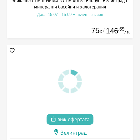
Уникална СПА почивка в СПА хотел Елбрус, Велинград с
минерални басейни и халотерапия
Дата: 15.07 - 15.09 + пълен пансион
75
.69
146
/
€
лв.
виж офертата
Велинград