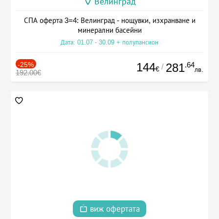
Велинград
СПА оферта 3=4: Велинград - нощувки, изхранване и
минерални басейни
Дата: 01.07 - 30.09 + полупансион
-25%
144
.64
281
/
€
лв.
192.00€
виж офертата