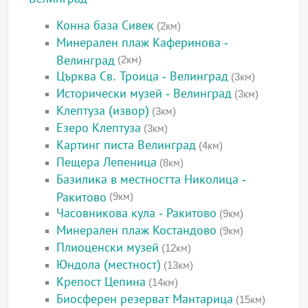
Конна база Сивек
(2км)
Минерален плаж Каферинова -
Велинград
(2км)
Църква Св. Троица - Велинград
(3км)
Исторически музей - Велинград
(3км)
Клептуза (извор)
(3км)
Езеро Клептуза
(3км)
Картинг писта Велинград
(4км)
Пещера Лепеница
(8км)
Базилика в местността Николица -
Ракитово
(9км)
Часовникова кула - Ракитово
(9км)
Минерален плаж Костандово
(9км)
Плиоценски музей
(12км)
Юндола (местност)
(13км)
Крепост Цепина
(14км)
Биосферен резерват Мантарица
(15км)