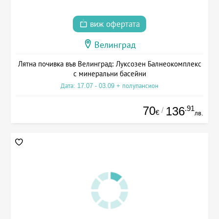
виж офертата
Велинград
Лятна почивка във Велинград: Луксозен Балнеокомплекс
с минеральни басейни
Дата: 17.07 - 03.09 + полупансион
70
.91
136
/
€
лв.