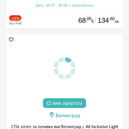
Дата: 16.07 - 30.09 + полупансион
-16%
.85
.66
68
134
/
€
лв.
81.70€
виж офертата
Велинград
СПА хотел за почивка във Велинград с All Inclusive Light