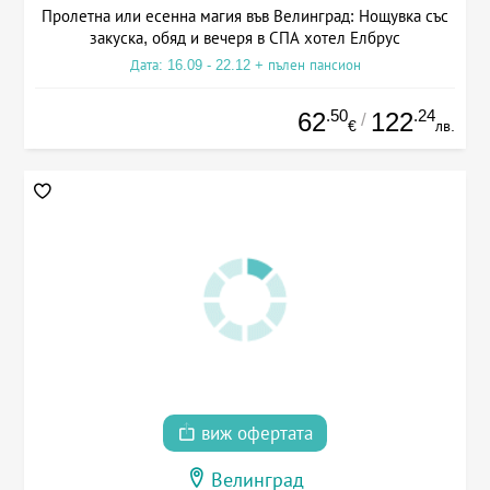
Пролетна или есенна магия във Велинград: Нощувка със
закуска, обяд и вечеря в СПА хотел Елбрус
Дата: 16.09 - 22.12 + пълен пансион
.50
.24
62
122
/
€
лв.
виж офертата
Велинград