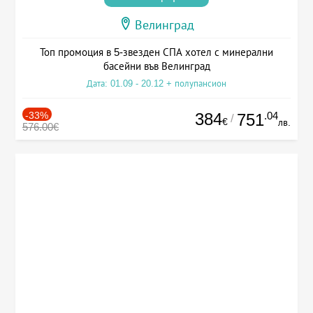
Велинград
Топ промоция в 5-звезден СПА хотел с минерални
басейни във Велинград
Дата: 01.09 - 20.12 + полупансион
-33%
384
.04
751
/
€
лв.
576.00€