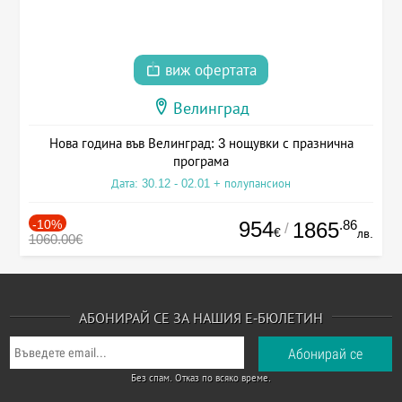
виж офертата
Велинград
Нова година във Велинград: 3 нощувки с празнична
програма
Дата: 30.12 - 02.01 + полупансион
-10%
954
.86
1865
/
€
лв.
1060.00€
АБОНИРАЙ СЕ ЗА НАШИЯ Е-БЮЛЕТИН
Без спам. Отказ по всяко време.