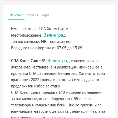
Описание
Условия
Карта
Име на хотела:
СПА Хотел Санте
Велинград
Местоположение:
Тип настаняване:
HB - полупансион
Валидност на офертата
от 07.05 до 15.09
Велинград
СПА Хотел Санте 5*,
е новият връх в
луксозното настаняване и релаксация, намиращ се в
прочутата СПА дестинация Велинград. Хотелът отвори
врати през 2022 година и оттогава се утвърди като
предпочитан избор за отдих.
СПА Хотел Санте предлага 140 модерни помещения
за настаняване, всяко оборудвано с 55-инчови
телевизори и съвременни бани. Ние се грижим и за
най-малките ни гости с детски кът, анимация и зала за
електронни и спортни развлечения.