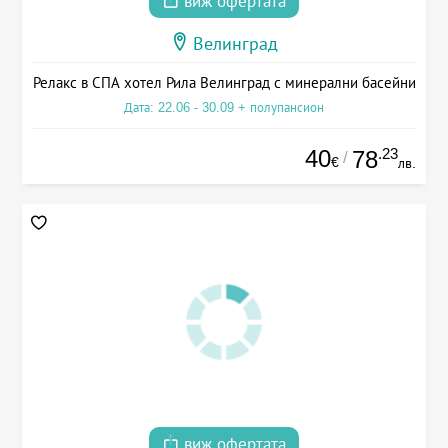
виж офертата
Велинград
Релакс в СПА хотел Рила Велинград с минерални басейни
Дата: 22.06 - 30.09 + полупансион
40
.23
78
/
€
лв.
виж офертата