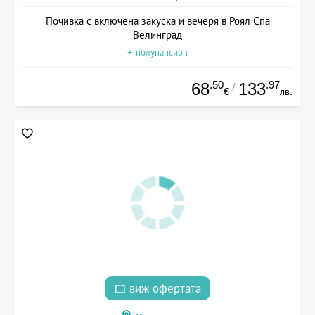
Почивка с включена закуска и вечеря в Роял Спа
Велинград
+ полупансион
.50
.97
68
133
/
€
лв.
виж офертата