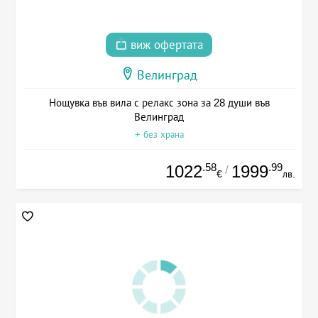
виж офертата
Велинград
Нощувка във вила с релакс зона за 28 души във
Велинград
+ без храна
.58
.99
1022
1999
/
€
лв.