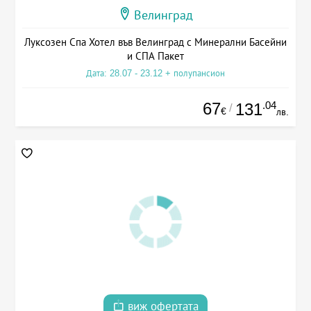
Велинград
Луксозен Спа Хотел във Велинград с Минерални Басейни
и СПА Пакет
Дата: 28.07 - 23.12 + полупансион
67
.04
131
/
€
лв.
виж офертата