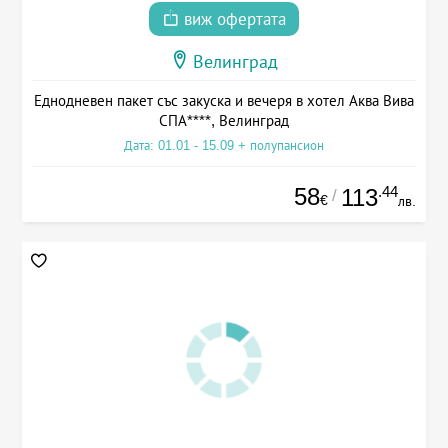
виж офертата
Велинград
Еднодневен пакет със закуска и вечеря в хотел Аква Вива
СПА****, Велинград
Дата: 01.01 - 15.09 + полупансион
58
.44
113
/
€
лв.