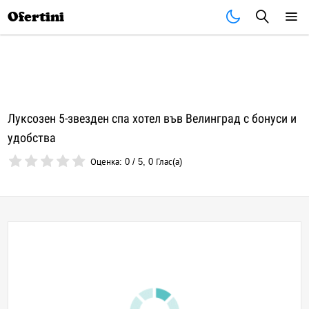
Почивки
Стоки
В града
Всички оферти
Ofertini
Луксозен 5-звезден спа хотел във Велинград с бонуси и
удобства
Оценка:
0
/
5
,
0
Глас(а)