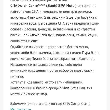
СПА Хотел Санте***** (Santé SPA Hotel)
се гордее с
най-големия СПА и медицински център в региона,
включващ 4 външни, 2 вътрешни и 2 детски басейна с
минерална вода. Вътрешната СПА зона предлага голям
основен басейн, джакузи, акватоничен и контрастен
басейн, приключенски душ, парна баня, хамам, сауни,
солна стая и още.
Отдайте се на изискан ресторант с богато меню,
уютен лоби бар с камина, както и на стилен Пура бар и
впечатляващ Пиано бар за незабравими забавления.
Насладете се на сладкарници със собствени
кулинарни изкушения и богат избор от първокласни
питиета.
Хотелът е идеалното място за тиймбилдинги,
конференции и бизнес срещи с капацитет над 350
места и бизнес център.
Забележителности в близост до СПА Хотел Санте,
Велинград