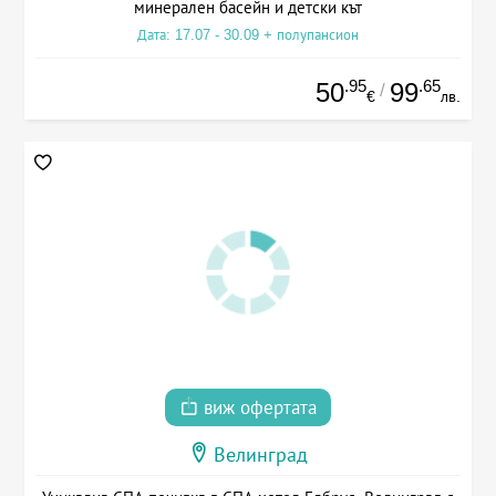
минерален басейн и детски кът
Дата: 17.07 - 30.09 + полупансион
.95
.65
50
99
/
€
лв.
виж офертата
Велинград