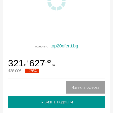
top20oferti.bg
оферта от
321
627
/
.82
€
лв.
428.00
€
-25%
Изтекла оферта
ВИЖТЕ ПОДОБНИ