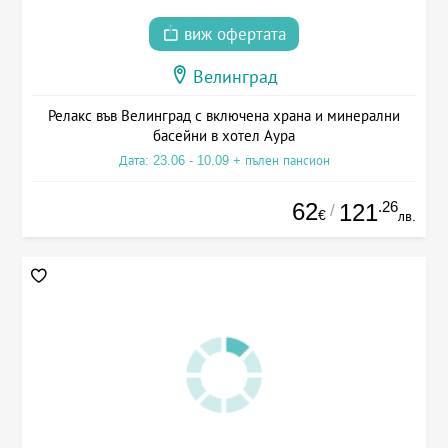
виж офертата
Велинград
Релакс във Велинград с включена храна и минерални
басейни в хотел Аура
Дата: 23.06 - 10.09 + пълен пансион
62
.26
121
/
€
лв.