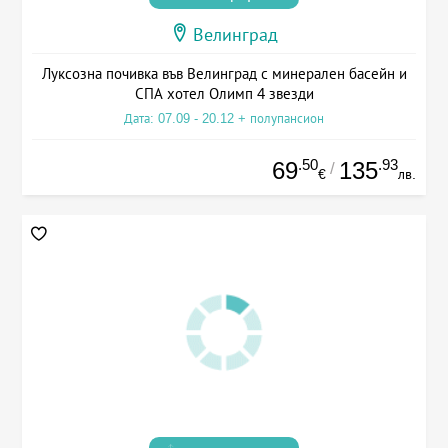
Велинград
Луксозна почивка във Велинград с минерален басейн и
СПА хотел Олимп 4 звезди
Дата: 07.09 - 20.12 + полупансион
.50
.93
69
135
/
€
лв.