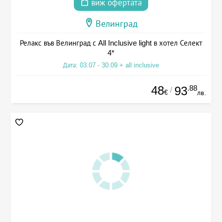
виж офертата
Велинград
Релакс във Велинград с All Inclusive light в хотел Селект
4*
Дата: 03.07 - 30.09 + all inclusive
48
.88
93
/
€
лв.