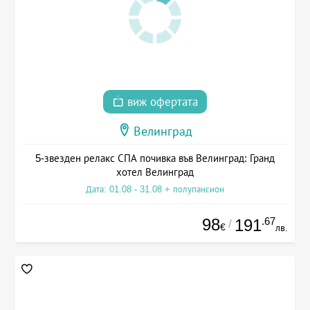
виж офертата
Велинград
5-звезден релакс СПА почивка във Велинград: Гранд
хотел Велинград
Дата: 01.08 - 31.08 + полупансион
98
.67
191
/
€
лв.