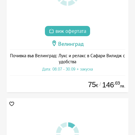
виж офертата
Велинград
Почивка във Велинград: Лукс и релакс в Сафари Вилидж с
удобства
Дата: 08.07 - 30.09 + закуска
75
.69
146
/
€
лв.