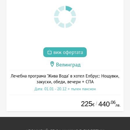
виж офертата
Велинград
Лечебна програма 'Жива Вода' в хотел Елбрус: Нощувки,
закуски, обеди, вечери + СПА
Дата: 01.01 - 20.12 + пълен пансион
225
.06
440
/
€
лв.