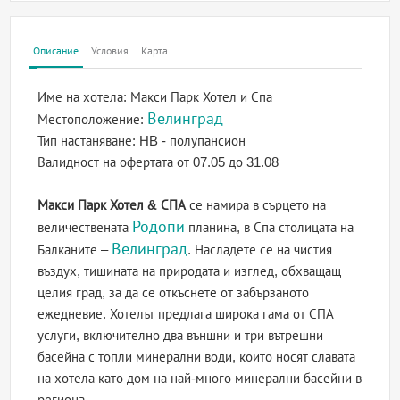
Описание
Условия
Карта
Име на хотела:
Макси Парк Хотел и Спа
Велинград
Местоположение:
Тип настаняване:
HB - полупансион
Валидност на офертата
от 07.05 до 31.08
Макси Парк Хотел & СПА
се намира в сърцето на
Родопи
величествената
планина, в Спа столицата на
Велинград
Балканите –
. Насладете се на чистия
въздух, тишината на природата и изглед, обхващащ
целия град, за да се откъснете от забързаното
ежедневие. Хотелът предлага широка гама от СПА
услуги, включително два външни и три вътрешни
басейна с топли минерални води, които носят славата
на хотела като дом на най-много минерални басейни в
региона.