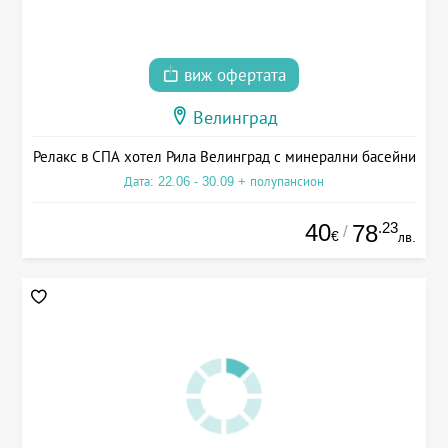
виж офертата
Велинград
Релакс в СПА хотел Рила Велинград с минерални басейни
Дата: 22.06 - 30.09 + полупансион
40
.23
78
/
€
лв.