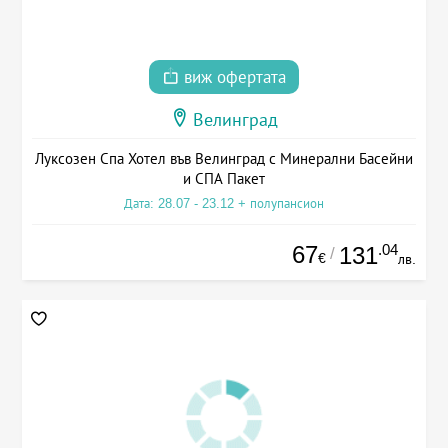
виж офертата
Велинград
Луксозен Спа Хотел във Велинград с Минерални Басейни
и СПА Пакет
Дата: 28.07 - 23.12 + полупансион
67
.04
131
/
€
лв.