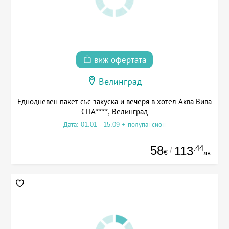
виж офертата
Велинград
Еднодневен пакет със закуска и вечеря в хотел Аква Вива
СПА****, Велинград
Дата: 01.01 - 15.09 + полупансион
58
.44
113
/
€
лв.