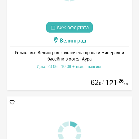
виж офертата
Велинград
Релакс във Велинград с включена храна и минерални
басейни в хотел Аура
Дата: 23.06 - 10.09 + пълен пансион
62
.26
121
/
€
лв.