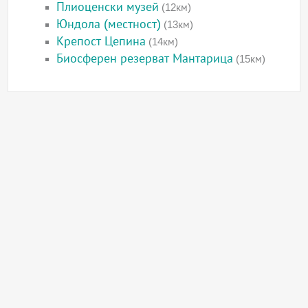
Плиоценски музей
(12км)
Юндола (местност)
(13км)
Крепост Цепина
(14км)
Биосферен резерват Мантарица
(15км)