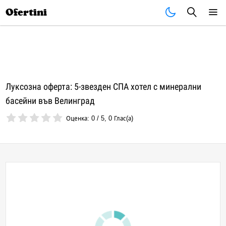
Почивки
Стоки
В града
Всички оферти
Ofertini
Луксозна оферта: 5-звезден СПА хотел с минерални
басейни във Велинград
Оценка:
0
/
5
,
0
Глас(а)