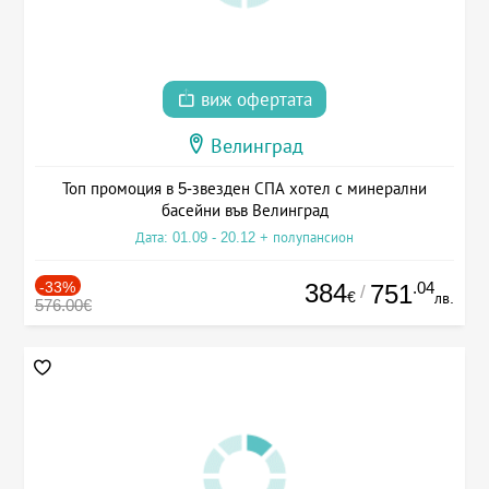
виж офертата
Велинград
Топ промоция в 5-звезден СПА хотел с минерални
басейни във Велинград
Дата: 01.09 - 20.12 + полупансион
-33%
384
.04
751
/
€
лв.
576.00€