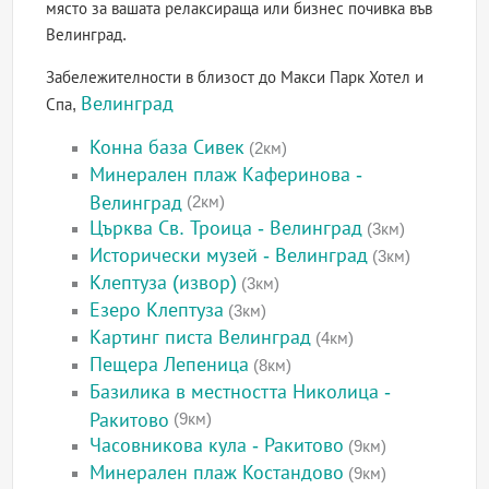
място за вашата релаксираща или бизнес почивка във
Велинград.
Забележителности в близост до Макси Парк Хотел и
Велинград
Спа,
Конна база Сивек
(2км)
Минерален плаж Каферинова -
Велинград
(2км)
Църква Св. Троица - Велинград
(3км)
Исторически музей - Велинград
(3км)
Клептуза (извор)
(3км)
Езеро Клептуза
(3км)
Картинг писта Велинград
(4км)
Пещера Лепеница
(8км)
Базилика в местността Николица -
Ракитово
(9км)
Часовникова кула - Ракитово
(9км)
Минерален плаж Костандово
(9км)