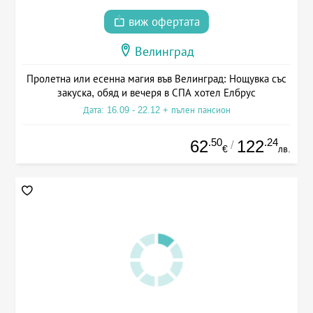
виж офертата
Велинград
Пролетна или есенна магия във Велинград: Нощувка със
закуска, обяд и вечеря в СПА хотел Елбрус
Дата: 16.09 - 22.12 + пълен пансион
.50
.24
62
122
/
€
лв.