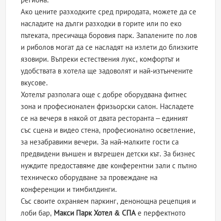
Ако цените разходките сред природата, можете да се
насладите на дълги разходки в горите или по еко
пътеката, пресичаща боровия парк. Запалените по лов
и риболов могат да се насладят на излети до близките
язовири. Въпреки естествения лукс, комфортът и
удобствата в хотела ще задоволят и най-изтънчените
вкусове.
Хотелът разполага още с добре оборудвана фитнес
зона и професионален фризьорски салон. Насладете
се на вечеря в някой от двата ресторанта – единият
със сцена и видео стена, професионално осветление,
за незабравими вечери. За най-малките гости са
предвидени външен и вътрешен детски кът. За бизнес
нуждите предоставяме две конферентни зали с пълно
техническо оборудване за провеждане на
конференции и тимбилдинги.
Със своите охраняем паркинг, денонощна рецепция и
лоби бар,
Макси Парк Хотел & СПА
е перфектното