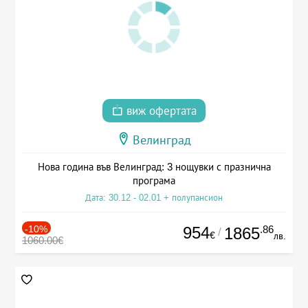
виж офертата
Велинград
Нова година във Велинград: 3 нощувки с празнична
програма
Дата: 30.12 - 02.01 + полупансион
-10%
954
.86
1865
/
€
лв.
1060.00€