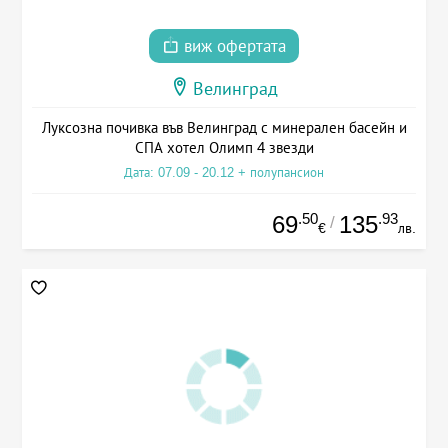
виж офертата
Велинград
Луксозна почивка във Велинград с минерален басейн и
СПА хотел Олимп 4 звезди
Дата: 07.09 - 20.12 + полупансион
.50
.93
69
135
/
€
лв.