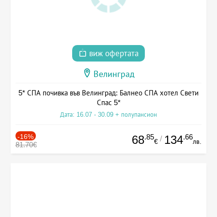
виж офертата
Велинград
5* СПА почивка във Велинград: Балнео СПА хотел Свети
Спас 5*
Дата: 16.07 - 30.09 + полупансион
-16%
.85
.66
68
134
/
€
лв.
81.70€