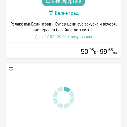
виж офертата
Велинград
Релакс във Велинград - Супер цени със закуска и вечеря,
минерален басейн и детски кът
Дата: 17.07 - 30.09 + полупансион
.95
.65
50
99
/
€
лв.