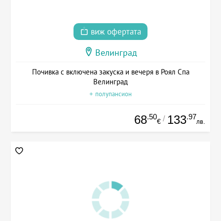
виж офертата
Велинград
Почивка с включена закуска и вечеря в Роял Спа
Велинград
+ полупансион
.50
.97
68
133
/
€
лв.