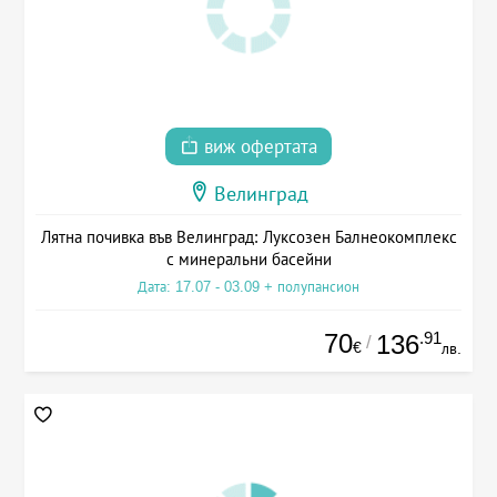
виж офертата
Велинград
Лятна почивка във Велинград: Луксозен Балнеокомплекс
с минеральни басейни
Дата: 17.07 - 03.09 + полупансион
70
.91
136
/
€
лв.