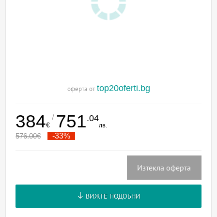
top20oferti.bg
оферта от
384
751
/
.04
€
лв.
576.00
€
-33%
Изтекла оферта
ВИЖТЕ ПОДОБНИ