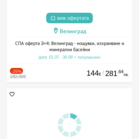
виж офертата
Велинград
СПА оферта 3=4: Велинград - нощувки, изхранване и
минерални басейни
Дата: 01.07 - 30.09 + полупансион
-25%
144
.64
281
/
€
лв.
192.00€