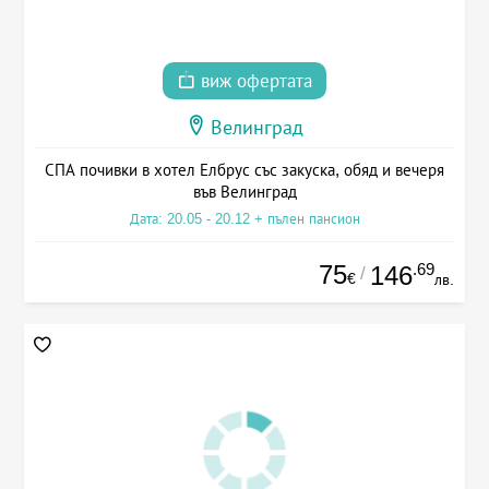
виж офертата
Велинград
СПА почивки в хотел Елбрус със закуска, обяд и вечеря
във Велинград
Дата: 20.05 - 20.12 + пълен пансион
75
.69
146
/
€
лв.