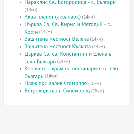
Параклис Св. Богородица - с. Българи
(13км)
Аква планет (аквапарк)
(14км)
Църква Св. Св. Кирил и Методий - с.
Кости
(14км)
Защитена местност Велека
(14км)
Защитена местност Кълката
(14км)
Църква Св. св. Константин и Елена в
село Българи
(14км)
Коначето - храм на нестинарите в село
Българи
(14км)
Плаж при залив Стомопло
(15км)
Ветроходство в Синеморец
(15км)