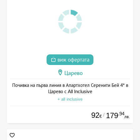
виж офертата
Царево
Почивка на първа линия в Апартхотел Серенити Бей 4* в
Царево с All Inclusive
+ all inclusive
92
.94
179
/
€
лв.