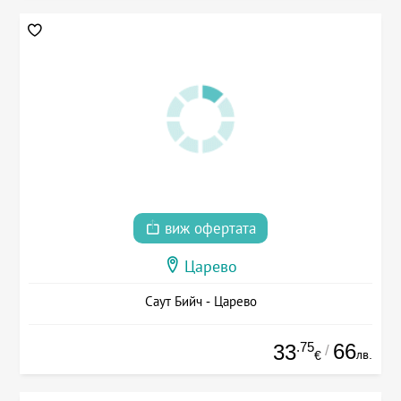
виж офертата
Царево
Саут Бийч - Царево
.75
66
33
/
лв.
€