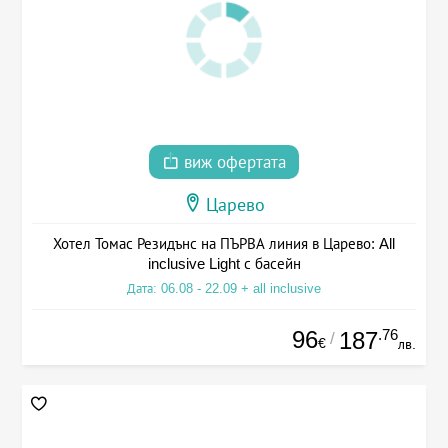
виж офертата
Царево
Хотел Томас Резидънс на ПЪРВА линия в Царево: All
inclusive Light с басейн
Дата: 06.08 - 22.09 + all inclusive
96
.76
187
/
€
лв.