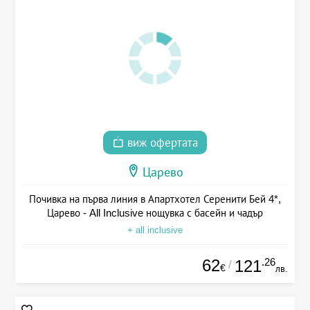
виж офертата
Царево
Почивка на първа линия в Апартхотел Серенити Бей 4*,
Царево - All Inclusive нощувка с басейн и чадър
+ all inclusive
62
.26
121
/
€
лв.