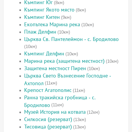
Къмпинг Юг
(8км)
Къмпинг Якото място
(8км)
Къмпинг Китен
(9км)
Екопътека Марина река
(10км)
Плаж Делфин
(10км)
Църква Св. Пантелеймон - с. Бродилово
(10км)
Къмпинг Делфин
(10км)
Марина река (защитена местност)
(10км)
Защитена местност Пирен
(10км)
Църква Свето Възнесение Господне -
Ахтопол
(11км)
Крепост Агатополис
(11км)
Ранна тракийска гробница - с.
Бродилово
(11км)
Музей История на котвата
(12км)
Силкосия (резерват)
(13км)
Тисовица (резерват)
(13км)