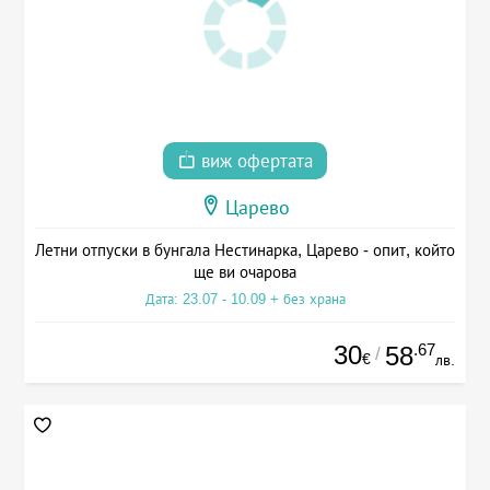
виж офертата
Царево
Летни отпуски в бунгала Нестинарка, Царево - опит, който
ще ви очарова
Дата: 23.07 - 10.09 + без храна
30
.67
58
/
€
лв.