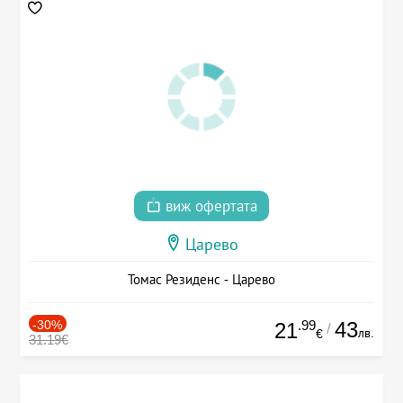
виж офертата
Царево
Томас Резиденс - Царево
-30%
.99
43
21
/
лв.
€
31.19€