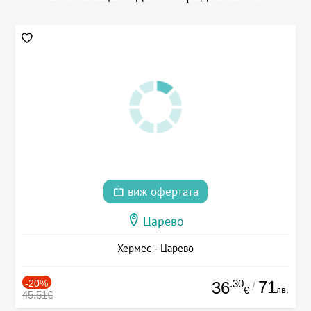
виж офертата
Царево
Хермес - Царево
-20%
.30
71
36
/
лв.
€
45.51€