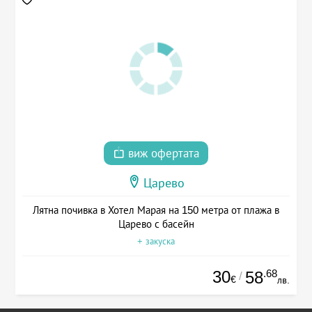
виж офертата
Царево
Лятна почивка в Хотел Марая на 150 метра от плажа в
Царево с басейн
+ закуска
30
.68
58
/
€
лв.