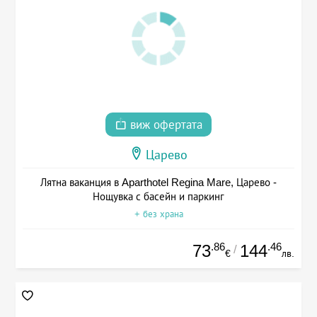
виж офертата
Царево
Лятна ваканция в Aparthotel Regina Mare, Царево -
Нощувка с басейн и паркинг
+ без храна
.86
.46
73
144
/
€
лв.