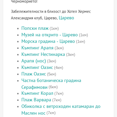
Черноморието!
Забележителности в близост до Хотел Хермес
Царево
Александрия клуб, Царево,
Попски плаж
(1км)
Музей на открито - Царево
(1км)
Морска градина - Царево
(1км)
Къмпинг Арапя
(3км)
Къмпинг Нестинарка
(3км)
Арапя (нос)
(3км)
Къмпинг Оазис
(4км)
Плаж Оазис
(5км)
Частна ботаническа градина
Серафимови
(6км)
Къмпинг Корал
(7км)
Плаж Варвара
(7км)
Обиколка с ветроходен катамаран до
Маслен нос
(7км)