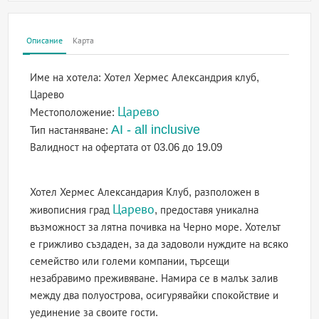
Описание
Карта
Име на хотела:
Хотел Хермес Александрия клуб,
Царево
Царево
Местоположение:
AI - all inclusive
Тип настаняване:
Валидност на офертата
от 03.06 до 19.09
Хотел Хермес Александария Клуб, разположен в
Царево
живописния град
, предоставя уникална
възможност за лятна почивка на Черно море. Хотелът
е грижливо създаден, за да задоволи нуждите на всяко
семейство или големи компании, търсещи
незабравимо преживяване. Намира се в малък залив
между два полуострова, осигурявайки спокойствие и
уединение за своите гости.