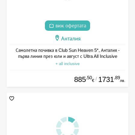
виж офертата
Анталия
Самолетна почивка в Club Sun Heaven 5*, Анталия -
първа линия през юли и август с Ultra All Inclusive
+ all inclusive
.50
.89
885
1731
/
€
лв.