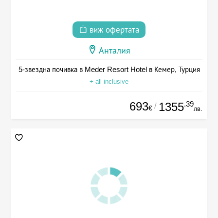
виж офертата
Анталия
5-звездна почивка в Meder Resort Hotel в Кемер, Турция
+ all inclusive
693
.39
1355
/
€
лв.