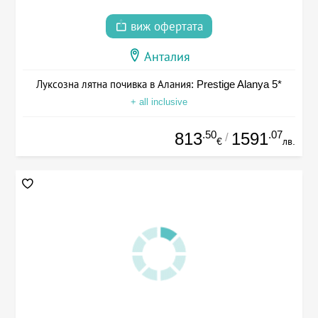
виж офертата
Анталия
Луксозна лятна почивка в Алания: Prestige Alanya 5*
+ all inclusive
.50
.07
813
1591
/
€
лв.