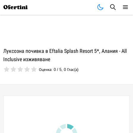
Почивки
Стоки
В града
Всички оферти
Ofertini
Луксозна почивка в Eftalia Splash Resort 5*, Алания - All
Inclusive изживяване
Оценка:
0
/
5
,
0
Глас(а)