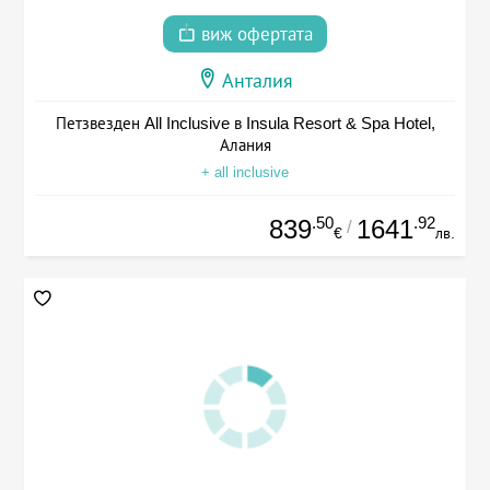
виж офертата
Анталия
Петзвезден All Inclusive в Insula Resort & Spa Hotel,
Алания
+ all inclusive
.50
.92
839
1641
/
€
лв.