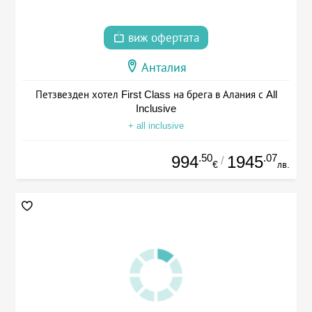
виж офертата
Анталия
Петзвезден хотел First Class на брега в Алания с All
Inclusive
+ all inclusive
.50
.07
994
1945
/
€
лв.