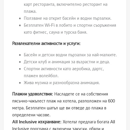
карт ресторанта, включително ресторант на
плажа.
Ползване на открит басейн и водни пързалки.
Безплатен Wi-Fi в лобито и спортни съоръжения
като фитнес, сауна и турска баня.
Развлекателни активности и услуги:
Басейн и детски водни пързалки за най-малките.
Детски клуб и анимация за възрастни и деца.
Спортни активности като аеробика, дартс,
плажен волейбол.
Жива музика и разнообразна анимация.
Плажни удоволствия:
Насладете се на собствения
пясъчно-чакълест плаж на хотела, разположен на 600
метра. Безплатен шатъл ще ви отведе до плажа в
определени часове.
All Inclusive изхранване:
Хотелът предлага богата All
Inclusive програма с включени закуски, обяди и