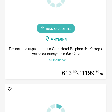
виж офертата
Анталия
Почивка на първа линия в Club Hotel Belpinar 4*, Кемер с
ултра ол инклузив и басейни
+ all inclusive
.50
.90
613
1199
/
€
лв.