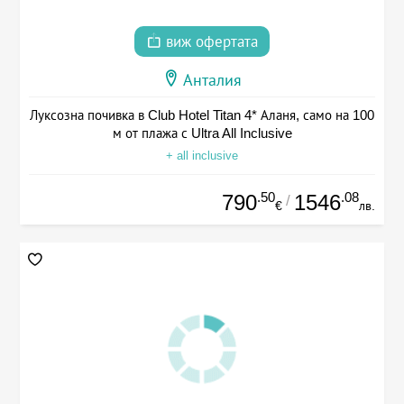
виж офертата
Анталия
Луксозна почивка в Club Hotel Titan 4* Аланя, само на 100
м от плажа с Ultra All Inclusive
+ all inclusive
.50
.08
790
1546
/
€
лв.