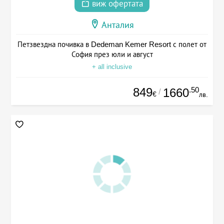
виж офертата
Анталия
Петзвездна почивка в Dedeman Kemer Resort с полет от
София през юли и август
+ all inclusive
849
.50
1660
/
€
лв.