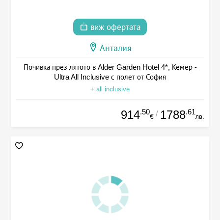
виж офертата
Анталия
Почивка през лятото в Alder Garden Hotel 4*, Кемер -
Ultra All Inclusive с полет от София
+ all inclusive
.50
.61
914
1788
/
€
лв.