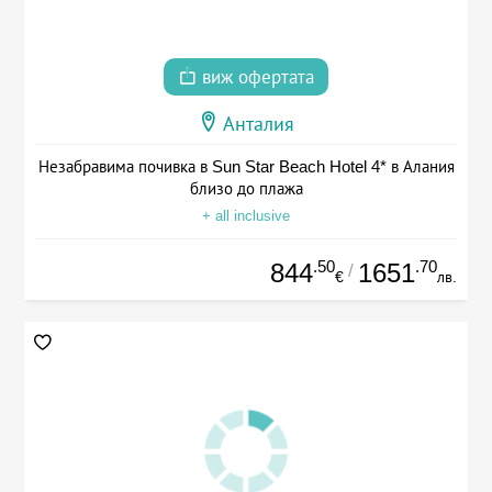
виж офертата
Анталия
Незабравима почивка в Sun Star Beach Hotel 4* в Алания
близо до плажа
+ all inclusive
.50
.70
844
1651
/
€
лв.