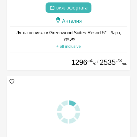
виж офертата
Анталия
Лятна почивка в Greenwood Suites Resort 5* - Лара,
Турция
+ all inclusive
.50
.73
1296
2535
/
€
лв.