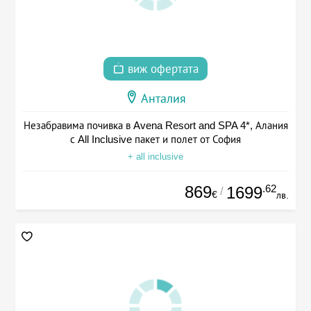
виж офертата
Анталия
Незабравима почивка в Avena Resort and SPA 4*, Алания
с All Inclusive пакет и полет от София
+ all inclusive
869
.62
1699
/
€
лв.