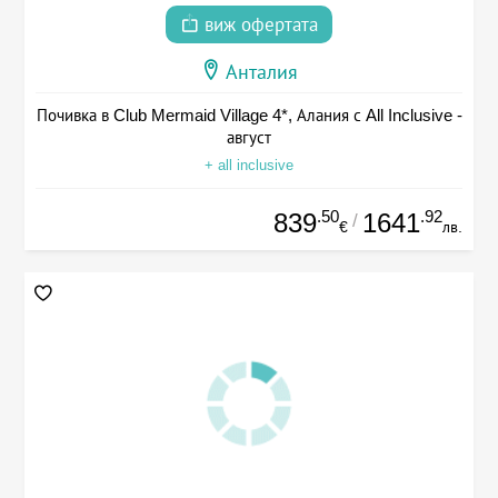
виж офертата
Анталия
Почивка в Club Mermaid Village 4*, Алания с All Inclusive -
август
+ all inclusive
.50
.92
839
1641
/
€
лв.