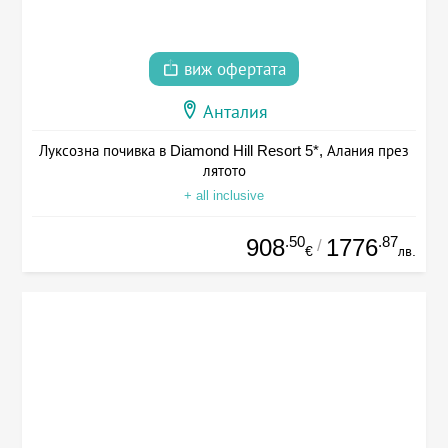
виж офертата
Анталия
Луксозна почивка в Diamond Hill Resort 5*, Алания през
лятото
+ all inclusive
.50
.87
908
1776
/
€
лв.