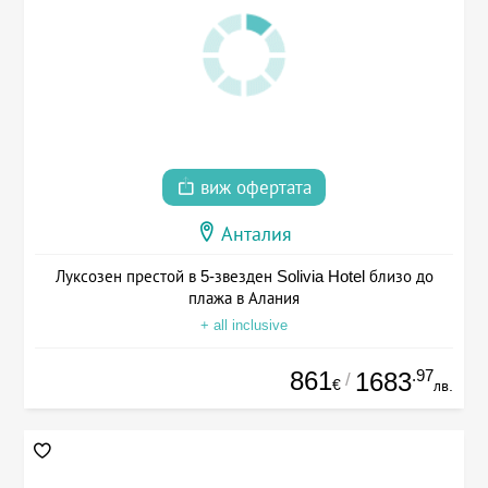
виж офертата
Анталия
Луксозен престой в 5-звезден Solivia Hotel близо до
плажа в Алания
+ all inclusive
861
.97
1683
/
€
лв.