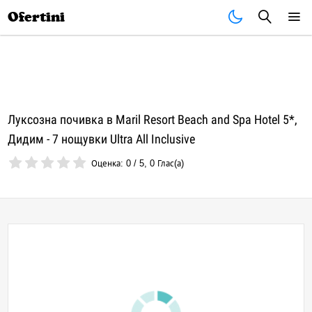
Почивки
Стоки
В града
Всички оферти
Ofertini
Луксозна почивка в Maril Resort Beach and Spa Hotel 5*,
Дидим - 7 нощувки Ultra All Inclusive
Оценка:
0
/
5
,
0
Глас(а)