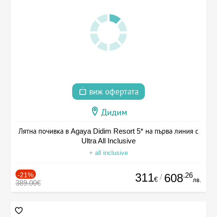
виж офертата
Дидим
Лятна почивка в Agaya Didim Resort 5* на първа линия с
Ultra All Inclusive
+ all inclusive
-21%
311
.26
608
/
€
лв.
389.00€