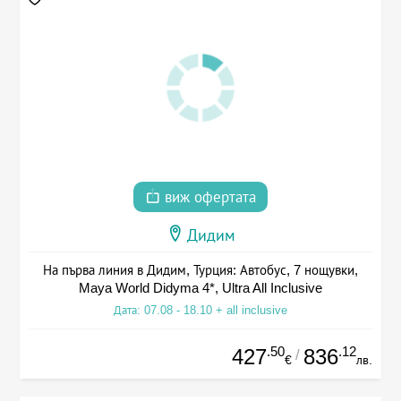
виж офертата
Дидим
На първа линия в Дидим, Турция: Автобус, 7 нощувки,
Maya World Didyma 4*, Ultra All Inclusive
Дата: 07.08 - 18.10 + all inclusive
.50
.12
427
836
/
€
лв.