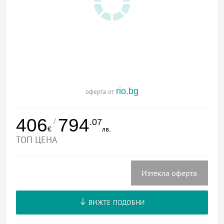
rio.bg
оферта от
406
794
/
.07
€
лв.
ТОП ЦЕНА
Изтекла оферта
ВИЖТЕ ПОДОБНИ