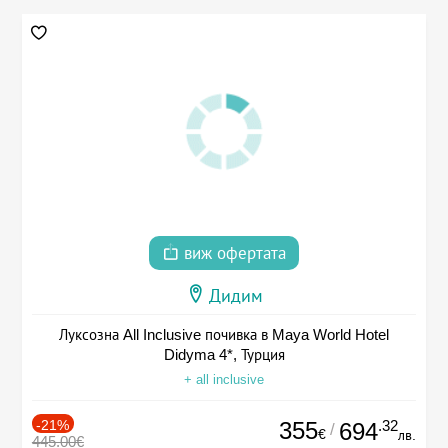
виж офертата
Дидим
Луксозна All Inclusive почивка в Maya World Hotel
Didyma 4*, Турция
+ all inclusive
-21%
355
.32
694
/
€
лв.
445.00€