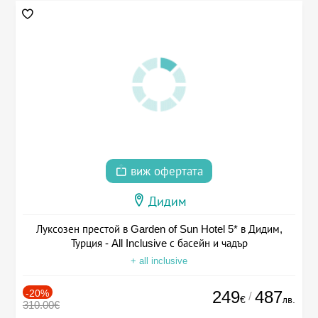
виж офертата
Дидим
Луксозен престой в Garden of Sun Hotel 5* в Дидим,
Турция - All Inclusive с басейн и чадър
+ all inclusive
-20%
249
487
/
€
лв.
310.00€