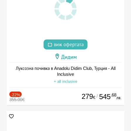
виж офертата
Дидим
Луксозна почивка в Anadolu Didim Club, Турция - All
Inclusive
+ all inclusive
-22%
279
.68
545
/
€
лв.
355.00€