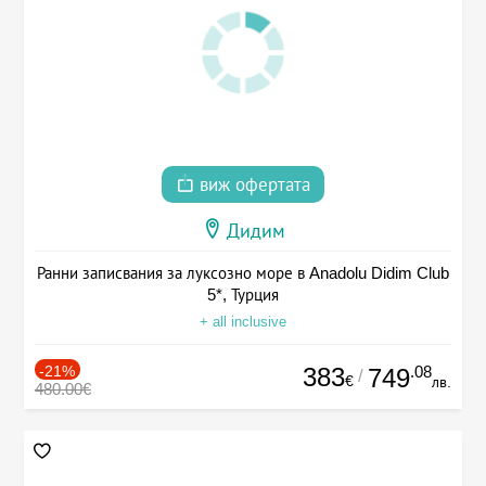
виж офертата
Дидим
Ранни записвания за луксозно море в Anadolu Didim Club
5*, Турция
+ all inclusive
-21%
383
.08
749
/
€
лв.
480.00€