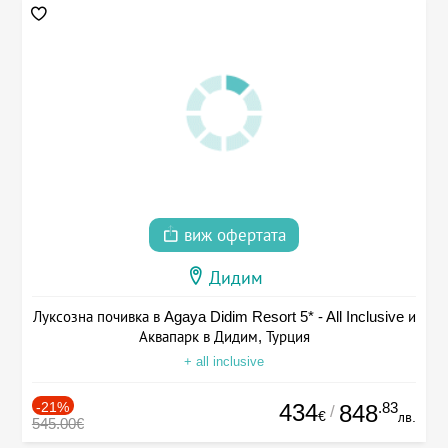
виж офертата
Дидим
Луксозна почивка в Agaya Didim Resort 5* - All Inclusive и
Аквапарк в Дидим, Турция
+ all inclusive
-21%
434
.83
848
/
€
лв.
545.00€