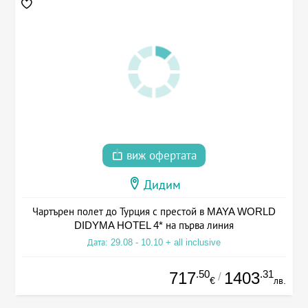
виж офертата
Дидим
Чартърен полет до Турция с престой в MAYA WORLD
DIDYMA HOTEL 4* на първа линия
Дата: 29.08 - 10.10 + all inclusive
.50
.31
717
1403
/
€
лв.