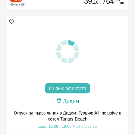
391
764
/
€
лв.
485.73€
виж офертата
Дидим
Отпуск на първа линия в Дидим, Турция: All Inclusive в
хотел Tuntas Beach
Дата: 12.09 - 19.09 + all inclusive