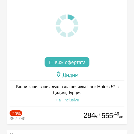
виж офертата
Дидим
Ранни записвания луксозна почивка Laur Hotels 5* в
Дидим, Турция
+ all inclusive
-20%
284
.46
555
/
€
лв.
352.79€