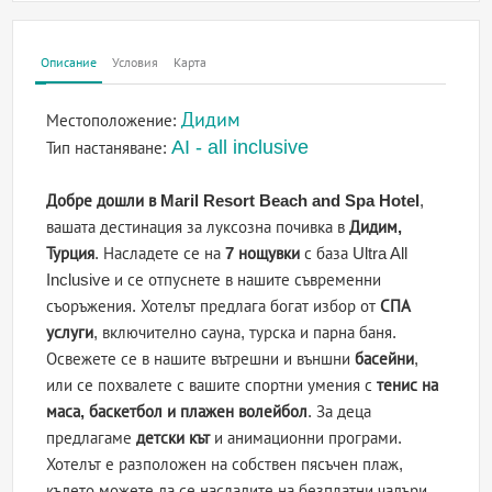
Описание
Условия
Карта
Дидим
Местоположение:
AI - all inclusive
Тип настаняване:
Добре дошли в Maril Resort Beach and Spa Hotel
,
вашата дестинация за луксозна почивка в
Дидим,
Турция
. Насладете се на
7 нощувки
с база Ultra All
Inclusive и се отпуснете в нашите съвременни
съоръжения. Хотелът предлага богат избор от
СПА
услуги
, включително сауна, турска и парна баня.
Освежете се в нашите вътрешни и външни
басейни
,
или се похвалете с вашите спортни умения с
тенис на
маса, баскетбол и плажен волейбол
. За деца
предлагаме
детски кът
и анимационни програми.
Хотелът е разположен на собствен пясъчен плаж,
където можете да се насладите на безплатни чадъри,