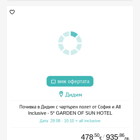
виж офертата
Дидим
Почивка в Дидим с чартърен полет от София и All
Inclusive - 5* GARDEN OF SUN HOTEL
Дата: 29.08 - 10.10 + all inclusive
.50
.86
478
935
/
€
лв.