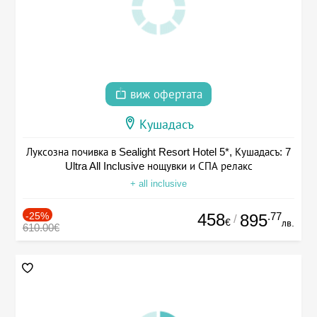
виж офертата
Кушадасъ
Луксозна почивка в Sealight Resort Hotel 5*, Кушадасъ: 7
Ultra All Inclusive нощувки и СПА релакс
+ all inclusive
-25%
458
.77
895
/
€
лв.
610.00€