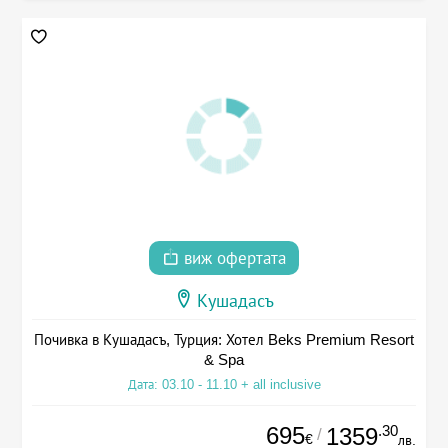
виж офертата
Кушадасъ
Почивка в Кушадасъ, Турция: Хотел Beks Premium Resort
& Spa
Дата: 03.10 - 11.10 + all inclusive
695
.30
1359
/
€
лв.