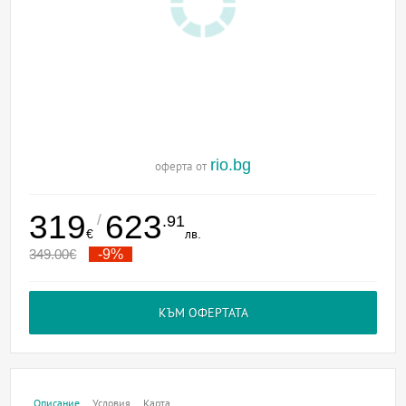
rio.bg
оферта от
319
623
/
.91
€
лв.
349.00
€
-9%
КЪМ ОФЕРТАТА
Описание
Условия
Карта