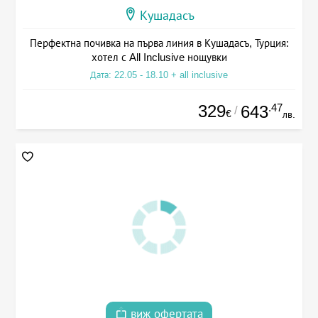
Кушадасъ
Перфектна почивка на първа линия в Кушадасъ, Турция:
хотел с All Inclusive нощувки
Дата: 22.05 - 18.10 + all inclusive
329
.47
643
/
€
лв.
виж офертата