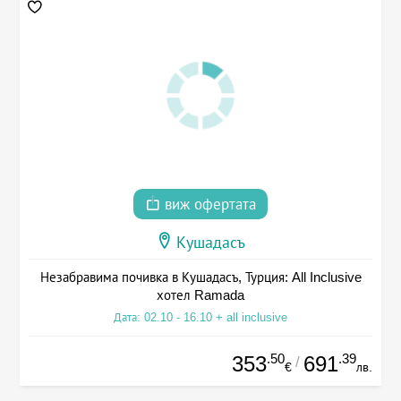
виж офертата
Кушадасъ
Незабравима почивка в Кушадасъ, Турция: All Inclusive
хотел Ramada
Дата: 02.10 - 16.10 + all inclusive
.50
.39
353
691
/
€
лв.