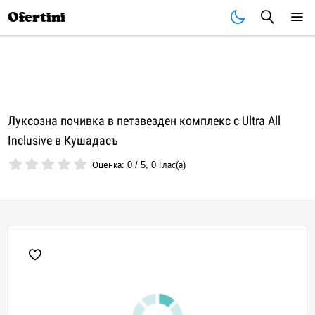
Почивки
Стоки
В града
Всички оферти
Ofertini
Луксозна почивка в петзвезден комплекс с Ultra All
Inclusive в Кушадасъ
Оценка:
0
/
5
,
0
Глас(а)