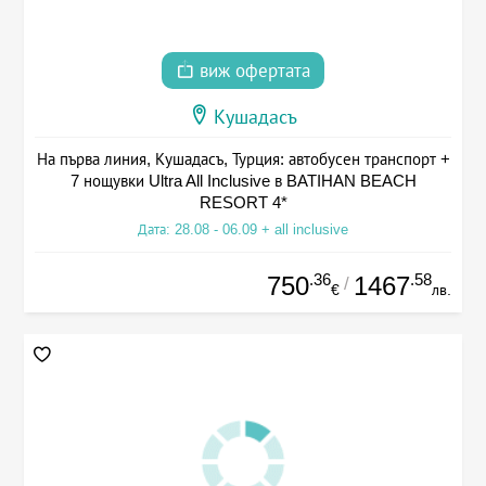
виж офертата
Кушадасъ
На първа линия, Кушадасъ, Турция: автобусен транспорт +
7 нощувки Ultra All Inclusive в BATIHAN BEACH
RESORT 4*
Дата: 28.08 - 06.09 + all inclusive
.36
.58
750
1467
/
€
лв.