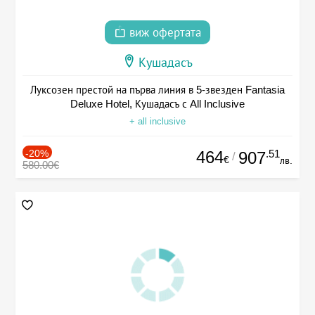
виж офертата
Кушадасъ
Луксозен престой на първа линия в 5-звезден Fantasia
Deluxe Hotel, Кушадасъ с All Inclusive
+ all inclusive
-20%
464
.51
907
/
€
лв.
580.00€