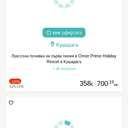
виж офертата
Кушадасъ
Луксозна почивка на първа линия в Omer Prime Holiday
Resort в Кушадасъ
+ all inclusive
-16%
358
.19
700
/
€
лв.
425.00€