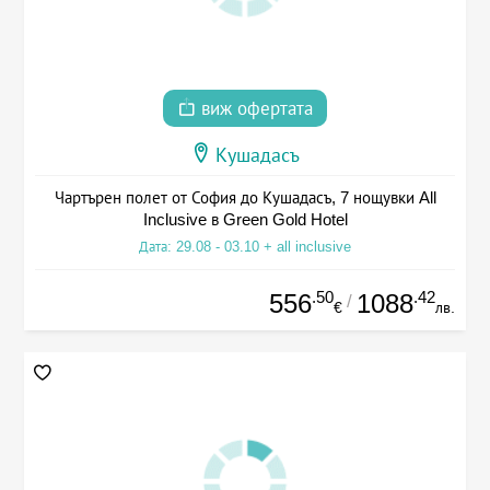
виж офертата
Кушадасъ
Чартърен полет от София до Кушадасъ, 7 нощувки All
Inclusive в Green Gold Hotel
Дата: 29.08 - 03.10 + all inclusive
.50
.42
556
1088
/
€
лв.