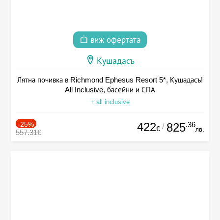
виж офертата
Кушадасъ
Лятна почивка в Richmond Ephesus Resort 5*, Кушадасъ!
All Inclusive, басейни и СПА
+ all inclusive
-25%
422
.36
825
/
€
лв.
557.31€