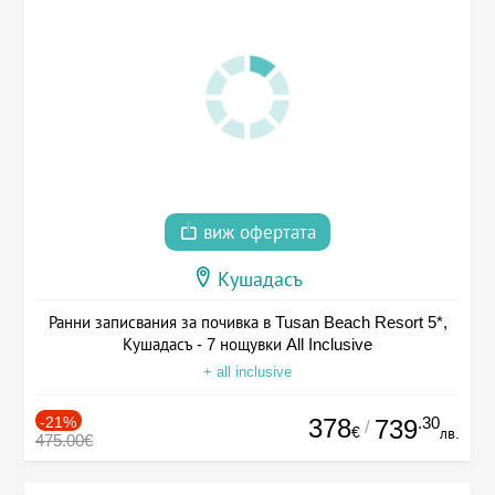
виж офертата
Кушадасъ
Ранни записвания за почивка в Tusan Beach Resort 5*,
Кушадасъ - 7 нощувки All Inclusive
+ all inclusive
-21%
378
.30
739
/
€
лв.
475.00€