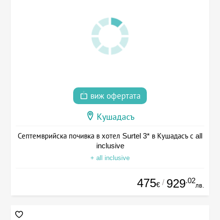
виж офертата
Кушадасъ
Септемврийска почивка в хотел Surtel 3* в Кушадасъ с all
inclusive
+ all inclusive
475
.02
929
/
€
лв.