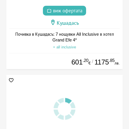
виж офертата
Кушадасъ
Почивка в Кушадасъ: 7 нощувки All Inclusive в хотел
Grand Efe 4*
+ all inclusive
.20
.85
601
1175
/
€
лв.