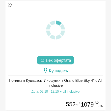
виж офертата
Кушадасъ
Почивка в Кушадасъ: 7 нощувки в Grand Blue Sky 4* с All
inclusive
Дата: 03.10 - 12.10 + all inclusive
552
.62
1079
/
€
лв.