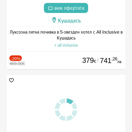
виж офертата
Кушадасъ
Луксозна лятна почивка в 5-звезден хотел с All Inclusive в
Кушадасъ
+ all inclusive
-20%
379
.26
741
/
€
лв.
469.00€