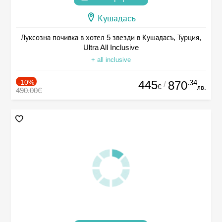
Кушадасъ
Луксозна почивка в хотел 5 звезди в Кушадасъ, Турция,
Ultra All Inclusive
+ all inclusive
-10%
445
.34
870
/
€
лв.
490.00€