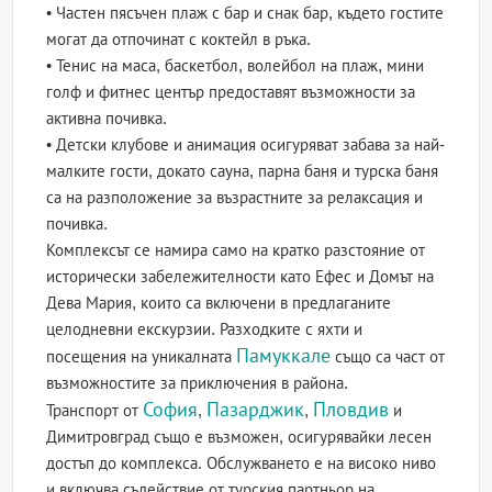
• Частен пясъчен плаж с бар и снак бар, където гостите
могат да отпочинат с коктейл в ръка.
• Тенис на маса, баскетбол, волейбол на плаж, мини
голф и фитнес център предоставят възможности за
активна почивка.
• Детски клубове и анимация осигуряват забава за най-
малките гости, докато сауна, парна баня и турска баня
са на разположение за възрастните за релаксация и
почивка.
Комплексът се намира само на кратко разстояние от
исторически забележителности като Ефес и Домът на
Дева Мария, които са включени в предлаганите
целодневни екскурзии. Разходките с яхти и
Памуккале
посещения на уникалната
също са част от
възможностите за приключения в района.
София
Пазарджик
Пловдив
Транспорт от
,
,
и
Димитровград също е възможен, осигурявайки лесен
достъп до комплекса. Обслужването е на високо ниво
и включва съдействие от турския партньор на