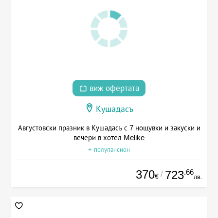
виж офертата
Кушадасъ
Августовски празник в Кушадасъ с 7 нощувки и закуски и
вечери в хотел Melike
+ полупансион
370
.66
723
/
€
лв.