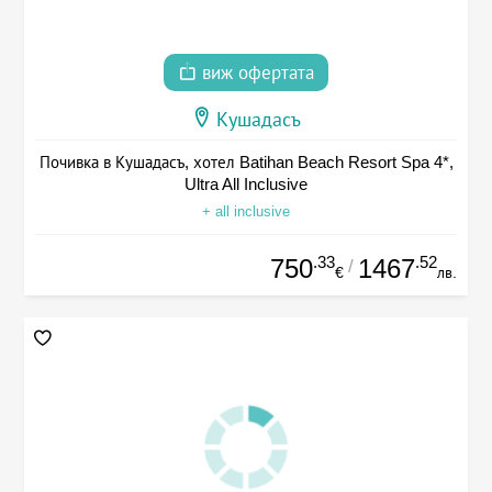
виж офертата
Кушадасъ
Почивка в Кушадасъ, хотел Batihan Beach Resort Spa 4*,
Ultra All Inclusive
+ all inclusive
.33
.52
750
1467
/
€
лв.