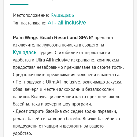
Кушадасъ
Местоположение:
AI - all inclusive
Тип настаняване:
Palm Wings Beach Resort and SPA 5*
предлага
изключителна луксозна почивка в сърцето на
Кушадасъ
, Турция. С изобилие от първокласни
удобства и Ultra All Inclusive изхранване, комплексът
предоставя незабравимо преживяване за своите гости.
Сред ключовите преживявания включени в пакета са:
• Пет нощувки с Ultra All Inclusive, включващо закуска,
обяд, вечеря и местни алкохолни и безалкохолни
напитки. Вълнуващи анимации както през деня около
басейна, така и вечерни шоу програми.
• Десет открити басейна със седем водни пързалки,
релакс басейн и затворен басейн. Всички басейни са
придружени от чадъри и шезлонги за вашето
удобство.