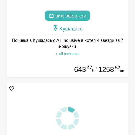
виж офертата
Кушадасъ
Почивка в Кушадасъ с All Inclusive в хотел 4 звезди за 7
нощувки
+ all inclusive
.47
.52
643
1258
/
€
лв.