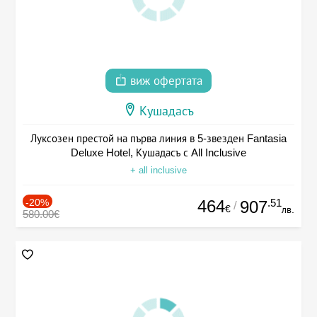
виж офертата
Кушадасъ
Луксозен престой на първа линия в 5-звезден Fantasia
Deluxe Hotel, Кушадасъ с All Inclusive
+ all inclusive
-20%
464
.51
907
/
€
лв.
580.00€