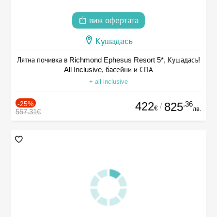
виж офертата
Кушадасъ
Лятна почивка в Richmond Ephesus Resort 5*, Кушадасъ!
All Inclusive, басейни и СПА
+ all inclusive
-25%
422
.36
825
/
€
лв.
557.31€