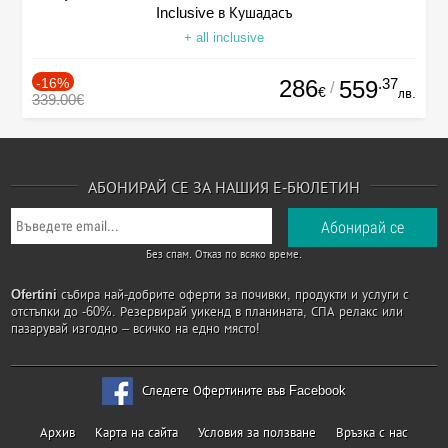
Inclusive в Кушадасъ
+ all inclusive
-16%
286
.37
559
/
€
лв.
339.00€
АБОНИРАЙ СЕ ЗА НАШИЯ Е-БЮЛЕТИН
Без спам. Отказ по всяко време.
Ofertini
събира най-добрите оферти за почивки, продукти и услуги с
отстъпки до -60%. Резервирай уикенд в планината, СПА релакс или
пазарувай изгодно – всичко на едно място!
Следете Офертините във Facebook
Архив
Карта на сайта
Условия за ползване
Връзка с нас