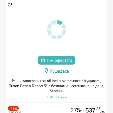
виж офертата
Кушадасъ
Ранни записвания за All Inclusive почивка в Кушадасъ,
Tusan Beach Resort 5* с безплатно настаняване на деца,
басейни
+ all inclusive
-21%
275
.85
537
/
€
лв.
345.00€