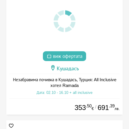
виж офертата
Кушадасъ
Незабравима почивка в Кушадасъ, Турция: All Inclusive
хотел Ramada
Дата: 02.10 - 16.10 + all inclusive
.50
.39
353
691
/
€
лв.