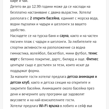
кафе и чай.
Детето ви до 12.99 години може да се наслади на
безплатно настаняване с двама възрастни. Хотелът
разполага с
2 открити басейна
, единият с морска вода,
водни пързалки и чадъри и шезлонги за вашето
удобство.
Насладете се на турска баня и
сауна
, както и на частен
пясъчен плаж с чадъри и шезлонги. За любителите на
спортни активности на разположение са водна
гимнастика, волейбол, баскетбол, мини футбол,
тенис
корт
с бетонно покритие, дартс, билярд и още.
Фитнес
центърът също е достъпен за тези, които искат да
поддържат форма.
За малките гости хотелът предлага
детска анимация и
детски клуб
, както и детска секция на откритите и
закритите басейни. Анимациите около басейна през
деня и вечерните шоу програми ще задоволят
вкусовете и на най-взискателните гости.
Хотелът предлага
Wi-Fi връзка
в лобито и сейф във