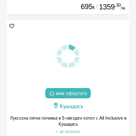
695
.30
1359
/
€
лв.
виж офертата
Кушадасъ
Луксозна лятна почивка в 5-звезден хотел с All Inclusive в
Кушадасъ
+ all inclusive