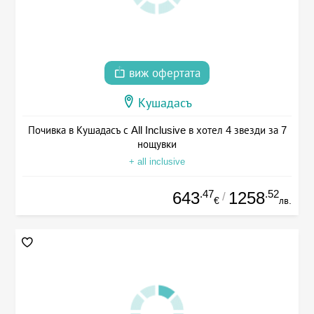
виж офертата
Кушадасъ
Почивка в Кушадасъ с All Inclusive в хотел 4 звезди за 7
нощувки
+ all inclusive
.47
.52
643
1258
/
€
лв.