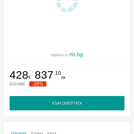
rio.bg
оферта от
428
837
/
.10
€
лв.
572.65
€
-26%
КЪМ ОФЕРТАТА
Описание
Условия
Карта