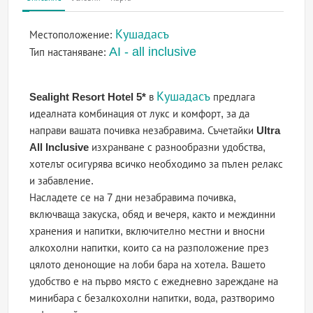
Кушадасъ
Местоположение:
AI - all inclusive
Тип настаняване:
Кушадасъ
Sealight Resort Hotel 5*
в
предлага
идеалната комбинация от лукс и комфорт, за да
направи вашата почивка незабравима. Съчетайки
Ultra
All Inclusive
изхранване с разнообразни удобства,
хотелът осигурява всичко необходимо за пълен релакс
и забавление.
Насладете се на 7 дни незабравима почивка,
включваща закуска, обяд и вечеря, както и междинни
хранения и напитки, включително местни и вносни
алкохолни напитки, които са на разположение през
цялото денонощие на лоби бара на хотела. Вашето
удобство е на първо място с ежедневно зареждане на
минибара с безалкохолни напитки, вода, разтворимо