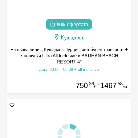
виж офертата
Кушадасъ
На първа линия, Кушадасъ, Турция: автобусен транспорт +
7 нощувки Ultra All Inclusive в BATIHAN BEACH
RESORT 4*
Дата: 28.08 - 06.09 + all inclusive
.36
.58
750
1467
/
€
лв.