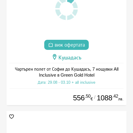
виж офертата
Кушадасъ
Чартърен полет от София до Кушадасъ, 7 нощувки All
Inclusive в Green Gold Hotel
Дата: 29.08 - 03.10 + all inclusive
.50
.42
556
1088
/
€
лв.