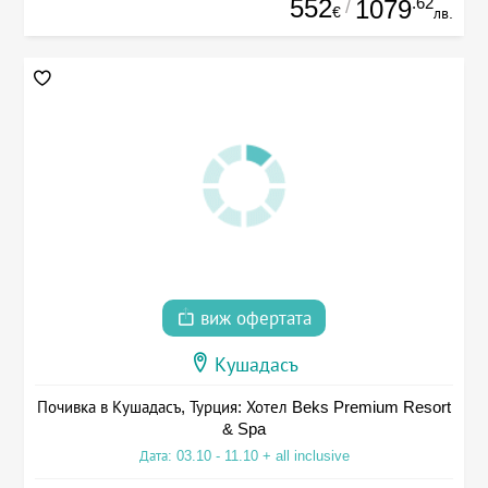
552
.62
1079
/
€
лв.
виж офертата
Кушадасъ
Почивка в Кушадасъ, Турция: Хотел Beks Premium Resort
& Spa
Дата: 03.10 - 11.10 + all inclusive