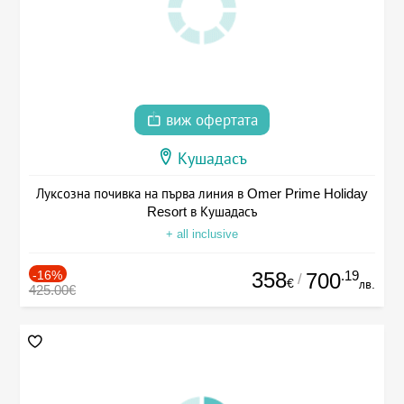
виж офертата
Кушадасъ
Луксозна почивка на първа линия в Omer Prime Holiday
Resort в Кушадасъ
+ all inclusive
-16%
358
.19
700
/
€
лв.
425.00€