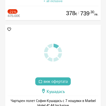
+ all inclusive
-21%
378
.30
739
/
€
лв.
475.00€
виж офертата
Кушадасъ
Чартърен полет София-Кушадасъ с 7 нощувки в Marbel
Hotel 4* All Inclusive