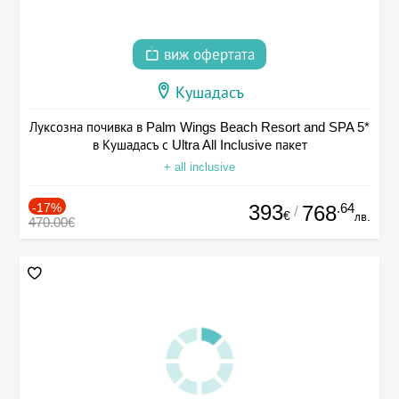
виж офертата
Кушадасъ
Луксозна почивка в Palm Wings Beach Resort and SPA 5*
в Кушадасъ с Ultra All Inclusive пакет
+ all inclusive
-17%
393
.64
768
/
€
лв.
470.00€