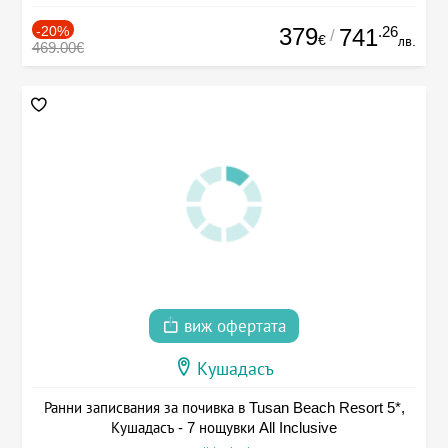
-20%
379
.26
741
/
€
лв.
469.00€
виж офертата
Кушадасъ
Ранни записвания за почивка в Tusan Beach Resort 5*,
Кушадасъ - 7 нощувки All Inclusive