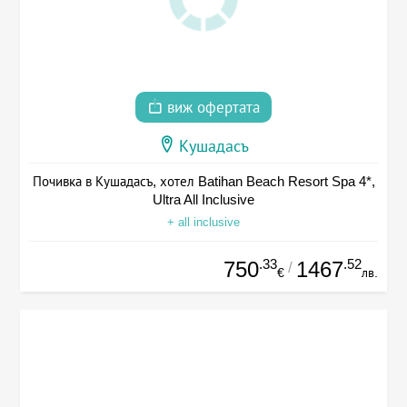
виж офертата
Кушадасъ
Почивка в Кушадасъ, хотел Batihan Beach Resort Spa 4*,
Ultra All Inclusive
+ all inclusive
.33
.52
750
1467
/
€
лв.