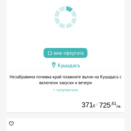
виж офертата
Кушадасъ
Незабравима почивка край плажните вълни на Кушадасъ с
включени закуски и вечери
+ полупансион
371
.61
725
/
€
лв.