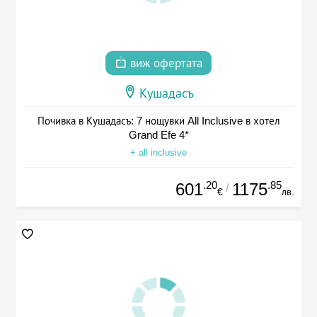
виж офертата
Кушадасъ
Почивка в Кушадасъ: 7 нощувки All Inclusive в хотел
Grand Efe 4*
+ all inclusive
.20
.85
601
1175
/
€
лв.