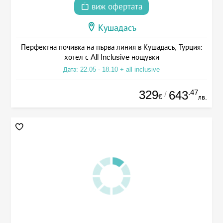
виж офертата
Кушадасъ
Перфектна почивка на първа линия в Кушадасъ, Турция:
хотел с All Inclusive нощувки
Дата: 22.05 - 18.10 + all inclusive
329
.47
643
/
€
лв.