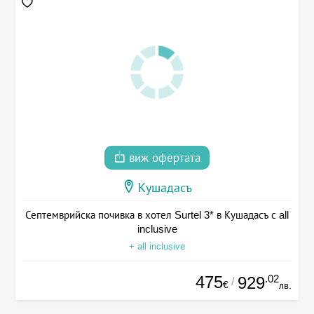
виж офертата
Кушадасъ
Септемврийска почивка в хотел Surtel 3* в Кушадасъ с all
inclusive
+ all inclusive
475
.02
929
/
€
лв.