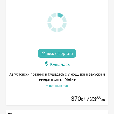
виж офертата
Кушадасъ
Августовски празник в Кушадасъ с 7 нощувки и закуски и
вечери в хотел Melike
+ полупансион
370
.66
723
/
€
лв.