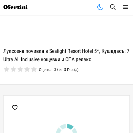
Почивки
Стоки
В града
Всички оферти
Ofertini
Луксозна почивка в Sealight Resort Hotel 5*, Кушадасъ: 7
Ultra All Inclusive нощувки и СПА релакс
Оценка:
0
/
5
,
0
Глас(а)