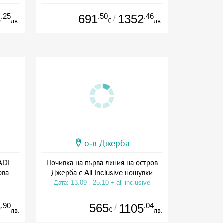
ive
.25
.50
.46
3
691
1352
/
лв.
€
лв.
о-в Джерба
ADI
Почивка на първа линия на остров
рва
Джерба с All Inclusive нощувки
Дата: 13.09 - 25.10 + all inclusive
ive
.90
565
.04
9
1105
/
€
лв.
лв.