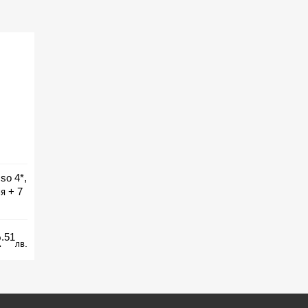
so 4*,
я + 7
ive
.51
2
лв.