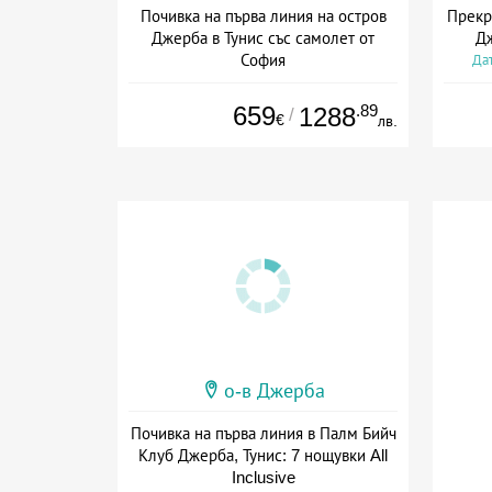
Почивка на първа линия на остров
Прекр
Джерба в Тунис със самолет от
Дж
София
Дат
Дата: 05.09 - 23.10 + all inclusive
659
.89
1288
/
€
лв.
о-в Джерба
Почивка на първа линия в Палм Бийч
Клуб Джерба, Тунис: 7 нощувки All
Inclusive