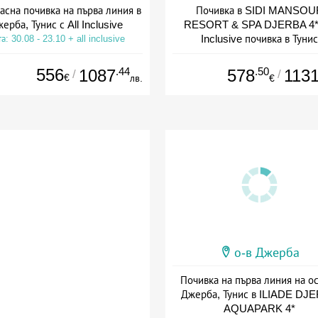
асна почивка на първа линия в
Почивка в SIDI MANSOU
ерба, Тунис с All Inclusive
RESORT & SPA DJERBA 4*:
Inclusive почивка в Тунис
а: 30.08 - 23.10 + all inclusive
Дата: 30.08 - 25.10 + all inclus
556
.44
.50
1087
578
113
/
/
€
лв.
€
о-в Джерба
Почивка на първа линия на о
Джерба, Тунис в ILIADE DJ
AQUAPARK 4*