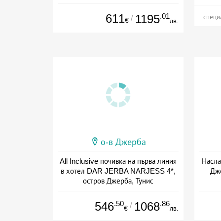
Дата: 06.09 - 25.10 + all inclusive
611
.01
1195
/
специ
€
лв.
о-в Джерба
All Inclusive почивка на първа линия
Насла
в хотел DAR JERBA NARJESS 4*,
Дж
остров Джерба, Тунис
Дата: 13.09 - 25.10 + all inclusive
Дат
.50
.86
546
1068
/
€
лв.