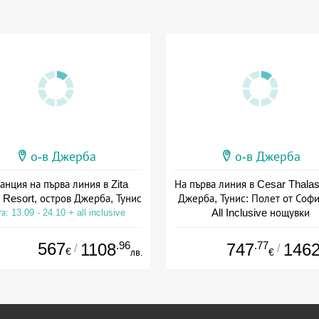
о-в Джерба
о-в Джерба
анция на първа линия в Zita
На първа линия в Cesar Thalas
 Resort, остров Джерба, Тунис
Джерба, Тунис: Полет от Софи
All Inclusive нощувки
а: 13.09 - 24.10 + all inclusive
Дата: 27.09 - 04.10 + all inclus
567
.96
.77
1108
747
146
/
/
€
лв.
€