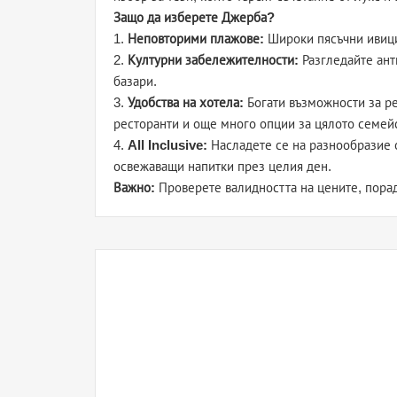
Защо да изберете Джерба?
1.
Неповторими плажове:
Широки пясъчни ивици
2.
Културни забележителности:
Разгледайте ант
базари.
3.
Удобства на хотела:
Богати възможности за ре
ресторанти и още много опции за цялото семей
4.
All Inclusive:
Насладете се на разнообразие о
освежаващи напитки през целия ден.
Важно:
Проверете валидността на цените, пора