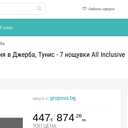
Любими оферти
В града
рба
 в Джерба, Тунис - 7 нощувки All Inclusive
grupovo.bg
оферта от
447
874
/
.26
€
лв.
ТОП ЦЕНА