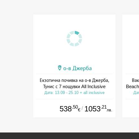
о-в Джерба
Екзотична почивка на о-в Джерба,
Вак
Тунис с 7 нощувки All Inclusive
Beach
Дата: 13.09 - 25.10 + all inclusive
Дат
.50
.21
538
1053
/
€
лв.