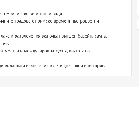
, омайни залези и топли води.
ичните градове от римско време и пъстроцветни
лакс и развлечения включват външен басейн, сауна,
ство.
т местна и международна кухня, както и на
ди възможни изменения в летищни такси или горива.