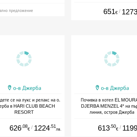
Дата: 04.10 - 25.10 + all inclus
651
127
/
ално предложение
€
о-в Джерба
о-в Джерба
дете се на лукс и релакс на о.
Почивка в хотел EL MOUR
ерба в HARI CLUB BEACH
DJERBA MENZEL 4* на пъ
RESORT
линия, остров Джерба
а: 13.09 - 25.10 + all inclusive
Дата: 13.09 - 25.10 + all inclus
.08
.51
.50
626
1224
613
119
/
/
€
лв.
€