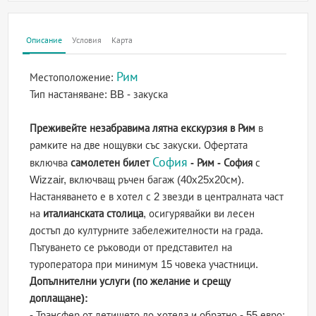
Описание
Условия
Карта
Рим
Местоположение:
Тип настаняване:
BB - закуска
Преживейте незабравима лятна екскурзия в Рим
в
рамките на две нощувки със закуски. Офертата
София
включва
самолетен билет
- Рим - София
с
Wizzair, включващ ръчен багаж (40x25x20см).
Настаняването е в хотел с 2 звезди в централната част
на
италианската столица
, осигурявайки ви лесен
достъп до културните забележителности на града.
Пътуването се ръководи от представител на
туроператора при минимум 15 човека участници.
Допълнителни услуги (по желание и срещу
доплащане):
- Трансфер от летището до хотела и обратно - 55 евро;