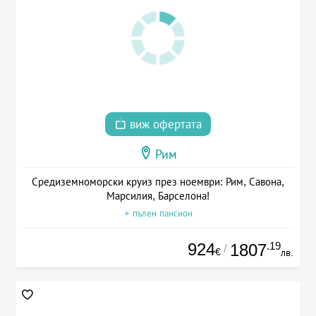
виж офертата
Рим
Средиземноморски круиз през ноември: Рим, Савона,
Марсилия, Барселона!
+ пълен пансион
924
.19
1807
/
€
лв.