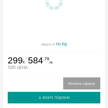
rio.bg
оферта от
299
584
/
.79
€
лв.
ТОП ЦЕНА
Изтекла оферта
ВИЖТЕ ПОДОБНИ