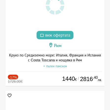
виж офертата
Рим
Круиз по Средиземно море: Италия, Франция и Испания
с Costa Toscana и нощувка в Рим
+ пълен пансион
-17%
1440
.40
2816
/
€
лв.
1726.00€