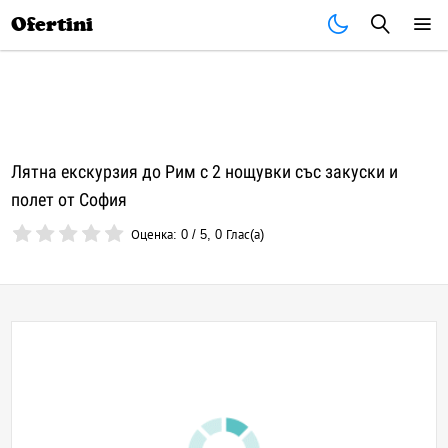
Почивки
Стоки
В града
Всички оферти
Ofertini
Лятна екскурзия до Рим с 2 нощувки със закуски и
полет от София
Оценка:
0
/
5
,
0
Глас(а)