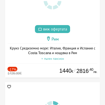
виж офертата
Рим
Круиз Средиземно море: Италия, Франция и Испания с
Costa Toscana и нощувка в Рим
+ пълен пансион
-17%
1440
.40
2816
/
€
лв.
1726.00€