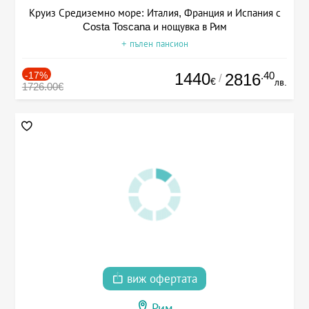
Круиз Средиземно море: Италия, Франция и Испания с
Costa Toscana и нощувка в Рим
+ пълен пансион
-17%
1440
.40
2816
/
€
лв.
1726.00€
виж офертата
Рим