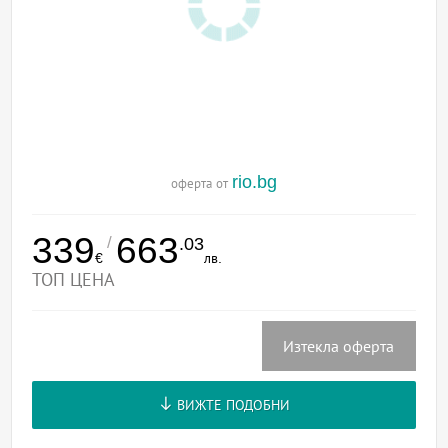
rio.bg
оферта от
339
663
/
.03
€
лв.
ТОП ЦЕНА
Изтекла оферта
ВИЖТЕ ПОДОБНИ