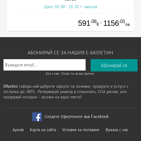
Дата: 02.09 - 31.10 + закуска
.06
.01
591
1156
/
€
лв.
АБОНИРАЙ СЕ ЗА НАШИЯ Е-БЮЛЕТИН
Без спам. Отказ по всяко време.
Ofertini
събира най-добрите оферти за почивки, продукти и услуги с
отстъпки до -60%. Резервирай уикенд в планината, СПА релакс или
пазарувай изгодно – всичко на едно място!
Следете Офертините във Facebook
Архив
Карта на сайта
Условия за ползване
Връзка с нас