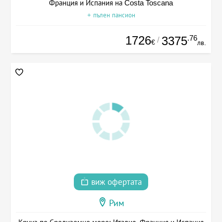
Франция и Испания на Costa Toscana
+ пълен пансион
1726
.76
3375
/
€
лв.
виж офертата
Рим