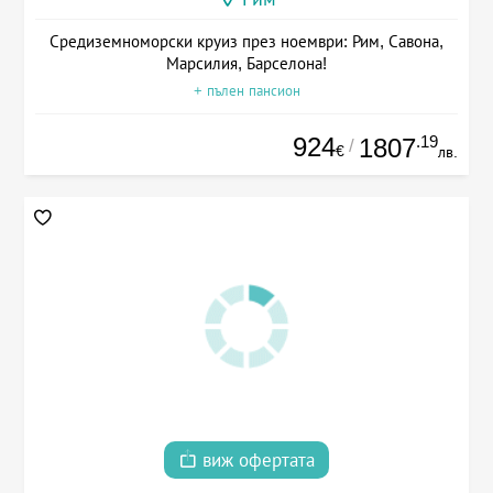
Средиземноморски круиз през ноември: Рим, Савона,
Марсилия, Барселона!
+ пълен пансион
924
.19
1807
/
€
лв.
виж офертата