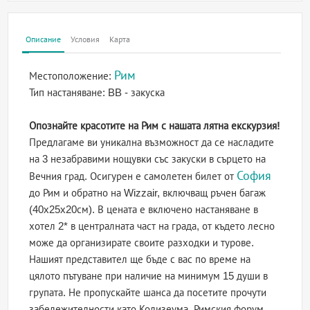
Описание
Условия
Карта
Рим
Местоположение:
Тип настаняване:
BB - закуска
Опознайте красотите на Рим с нашата лятна екскурзия!
Предлагаме ви уникална възможност да се насладите
на 3 незабравими нощувки със закуски в сърцето на
София
Вечния град. Осигурен е самолетен билет от
до Рим и обратно на Wizzair, включващ ръчен багаж
(40x25x20см). В цената е включено настаняване в
хотел 2* в централната част на града, от където лесно
може да организирате своите разходки и турове.
Нашият представител ще бъде с вас по време на
цялото пътуване при наличие на минимум 15 души в
групата. Не пропускайте шанса да посетите прочути
забележителности като Колизеума, Римския форум,