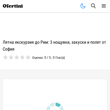
Почивки
Стоки
В града
Всички оферти
Ofertini
Лятна екскурзия до Рим: 3 нощувки, закуски и полет от
София
Оценка:
0
/
5
,
0
Глас(а)