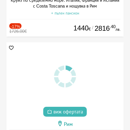
Круиз по Средиземно море: Италия, Франция и Испания
с Costa Toscana и нощувка в Рим
+ пълен пансион
-17%
1440
.40
2816
/
€
лв.
1726.00€
виж офертата
Рим