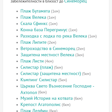
Синеморец
Забележителности в близост до
Плаж Бутамята
(1км)
Плаж Велека
(1км)
Скала Сфинкс
(1км)
Конна база Перегринус
(1км)
Разходка с лодка по река Велека
(1км)
Плаж Липите
(2км)
Ветроходство в Синеморец
(2км)
Защитена местност Велека
(3км)
Плаж Листи
(4км)
Силистар (плаж)
(5км)
Силистар (защитена местност)
(5км)
Къмпинг Силистар
(5км)
Църква Свето Възнесение Господне -
Ахтопол
(6км)
Музей История на котвата
(6км)
Крепост Агатополис
(6км)
Плаж Делфин
(8км)