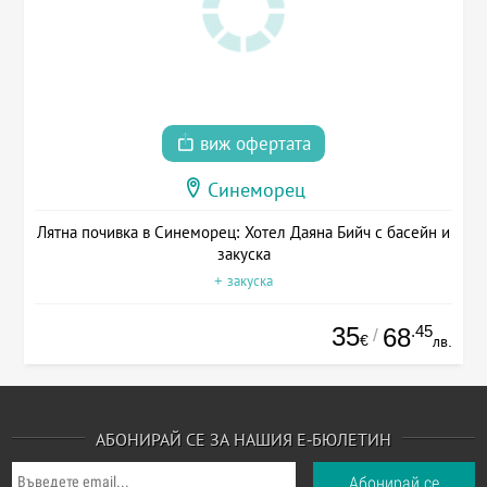
виж офертата
Синеморец
Лятна почивка в Синеморец: Хотел Даяна Бийч с басейн и
закуска
+ закуска
35
.45
68
/
€
лв.
АБОНИРАЙ СЕ ЗА НАШИЯ Е-БЮЛЕТИН