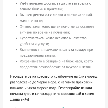
Wi-Fi интернет достъп, за да сте във връзка с
вашите близки и приятели;
Външен
детски кът
с люлки и пързалка за най-
малките гости;
Фитнес зала, която ще ви помогне да останете
активни по време на почивката;
Курортна такса, която включва множество
удобства и услуги;
Възможност за наемане на
детска кошара
при
предварителна заявка;
Изхранването е базирано на блок маса, което
предоставя разнообразие от вкусове и ястия.
Насладете се на красивото крайбрежие на Синеморец,
разположено до Черно море, с неговите прекрасни
плажове и чиста морска вода.
Резервирайте вашата
почивка днес и се насладете на морския рай в хотел
Даяна Бийч!