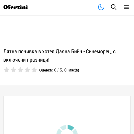
Почивки
Стоки
В града
Всички оферти
Ofertini
Лятна почивка в хотел Даяна Бийч - Синеморец, с
включени празници!
Оценка:
0
/
5
,
0
Глас(а)