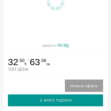
rio.bg
оферта от
32
63
/
.50
.56
€
лв.
ТОП ЦЕНА
Изтекла оферта
ВИЖТЕ ПОДОБНИ