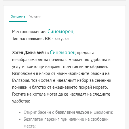
Описание
Условия
Синеморец
Местоположение:
Тип настаняване:
BB - закуска
Синеморец
Хотел Даяна Бийч
в
предлага
незабравима лятна почивка с множество удобства и
услуги, които ще направят престоя ви незабравим.
Разположен в някои от най-живописните райони на
България, този хотел е идеалният избор за семейни
почивки и бягство от ежедневието покрай морето.
Гостите на хотела могат да се насладят на следните
удобства:
Открит басейн с
безплатни чадъри
и шезлонги;
Безплатен паркинг при наличие на свободни
места;