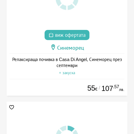
виж офертата
Синеморец
Релаксираща почивка в Casa Di Angel, Синеморец през
септември
+ закуска
55
.57
107
/
€
лв.