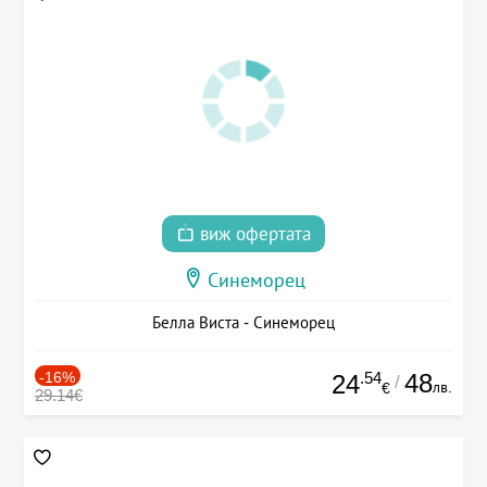
виж офертата
Синеморец
Белла Виста - Синеморец
-16%
.54
48
24
/
лв.
€
29.14€