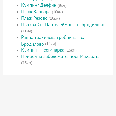
Къмпинг Делфин
(8км)
Плаж Варвара
(10км)
Плаж Резово
(10км)
Църква Св. Пантелеймон - с. Бродилово
(11км)
Ранна тракийска гробница - с.
Бродилово
(12км)
Къмпинг Нестинарка
(15км)
Природна забележителност Махарата
(15км)