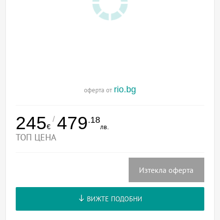
rio.bg
оферта от
245
479
/
.18
€
лв.
ТОП ЦЕНА
Изтекла оферта
ВИЖТЕ ПОДОБНИ