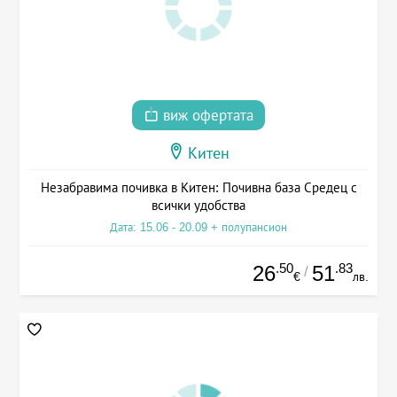
виж офертата
Китен
Незабравима почивка в Китен: Почивна база Средец с
всички удобства
Дата: 15.06 - 20.09 + полупансион
.50
.83
26
51
/
€
лв.