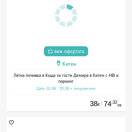
виж офертата
Китен
Лятна почивка в Къща за гости Демира в Китен с HB и
паркинг
Дата: 01.06 - 20.09 + полупансион
38
.32
74
/
€
лв.