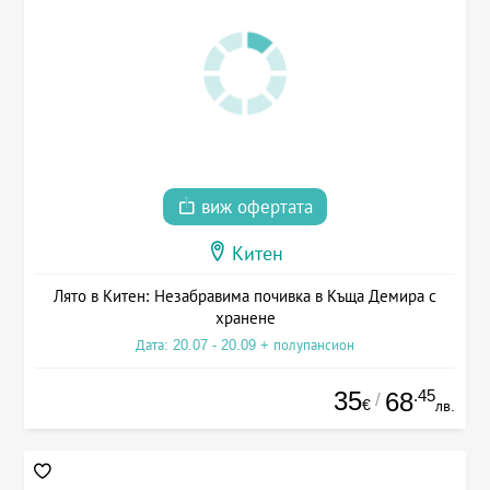
виж офертата
Китен
Лято в Китен: Незабравима почивка в Къща Демира с
хранене
Дата: 20.07 - 20.09 + полупансион
35
.45
68
/
€
лв.