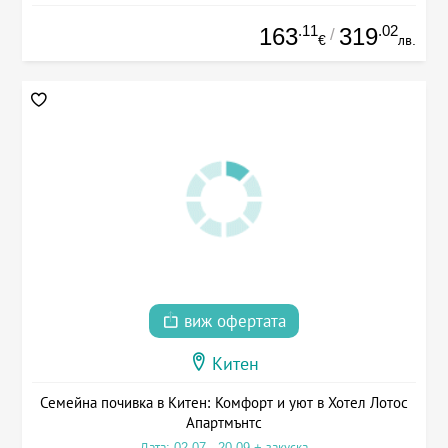
.11
.02
163
319
/
€
лв.
виж офертата
Китен
Семейна почивка в Китен: Комфорт и уют в Хотел Лотос
Апартмънтс
Дата: 02.07 - 20.09 + закуска