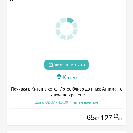
виж офертата
Китен
Почивка в Китен в хотел Лотос близо до плаж Атлиман с
включено хранене
Дата: 02.07 - 15.09 + пълен пансион
65
.13
127
/
€
лв.