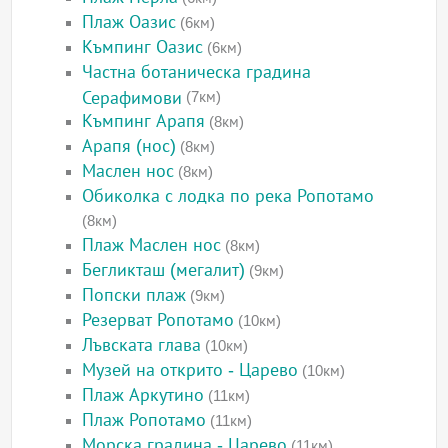
Плаж Оазис
(6км)
Къмпинг Оазис
(6км)
Частна ботаническа градина
Серафимови
(7км)
Къмпинг Арапя
(8км)
Арапя (нос)
(8км)
Маслен нос
(8км)
Обиколка с лодка по река Ропотамо
(8км)
Плаж Маслен нос
(8км)
Бегликташ (мегалит)
(9км)
Попски плаж
(9км)
Резерват Ропотамо
(10км)
Лъвската глава
(10км)
Музей на открито - Царево
(10км)
Плаж Аркутино
(11км)
Плаж Ропотамо
(11км)
Морска градина - Царево
(11км)