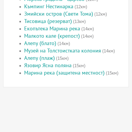
Къмпинг Нестинарка
(12км)
Змийски остров (Свети Тома)
(12км)
Тисовица (резерват)
(13км)
Екопътека Марина река
(14км)
Малкото кале (крепост)
(14км)
Алепу (блато)
(14км)
Музей на Толстоистката колония
(14км)
Алепу (плаж)
(15км)
Язовир Ясна поляна
(15км)
Марина река (защитена местност)
(15км)