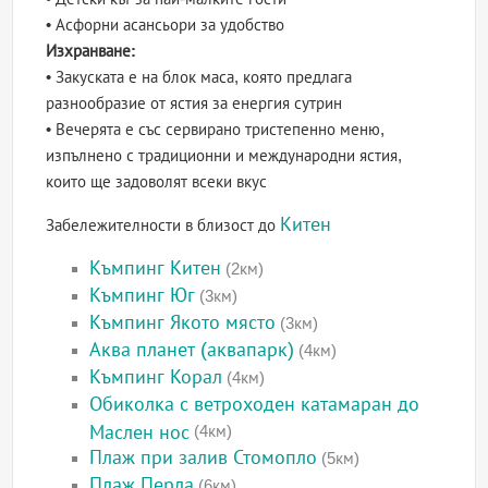
• Асфорни асансьори за удобство
Изхранване:
• Закуската е на блок маса, която предлага
разнообразие от ястия за енергия сутрин
• Вечерята е със сервирано тристепенно меню,
изпълнено с традиционни и международни ястия,
които ще задоволят всеки вкус
Китен
Забележителности в близост до
Къмпинг Китен
(2км)
Къмпинг Юг
(3км)
Къмпинг Якото място
(3км)
Аква планет (аквапарк)
(4км)
Къмпинг Корал
(4км)
Обиколка с ветроходен катамаран до
Маслен нос
(4км)
Плаж при залив Стомопло
(5км)
Плаж Перла
(6км)