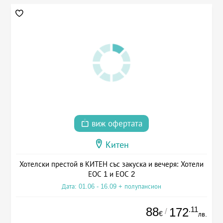
виж офертата
Китен
Хотелски престой в КИТЕН със закуска и вечеря: Хотели
ЕОС 1 и ЕОС 2
Дата: 01.06 - 16.09 + полупансион
88
.11
172
/
€
лв.