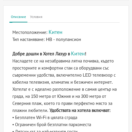
Описание
Условия
Китен
Местоположение:
Тип настаняване:
HB - полупансион
Китен
Добре дошли в Хотел Лазур в
!
Насладете се на незабравима лятна почивка, където
просторните и комфортни стаи са оборудвани със
съвременни удобства, включително LED телевизор с
кабелна телевизия, климатик и безжичен интернет.
Хотелът е с идеално разположение в самия център на
града, на 150 метра от Южния и на 300 метра от
Северния плаж, което го прави перфектно място за
плажни любители.
Удобствата на хотела включват:
• Безплатен Wi-Fi в цялата сграда
• Ограничен брой безплатни паркоместа
• Детски кът за най-малките гости