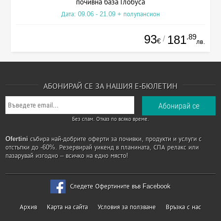
почивна база Глобуса
Дата: 09.06 - 21.09 + полупансион
93
.89
181
/
€
лв.
АБОНИРАЙ СЕ ЗА НАШИЯ Е-БЮЛЕТИН
Без спам. Отказ по всяко време.
Ofertini
събира най-добрите оферти за почивки, продукти и услуги с
отстъпки до -60%. Резервирай уикенд в планината, СПА релакс или
пазарувай изгодно – всичко на едно място!
Следете Офертините във Facebook
Архив
Карта на сайта
Условия за ползване
Връзка с нас