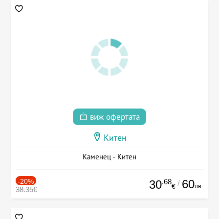
виж офертата
Китен
Каменец - Китен
-20%
.68
60
30
/
лв.
€
38.35€