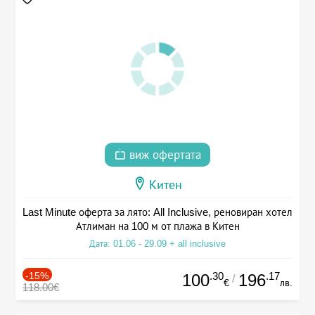
виж офертата
Китен
Last Minute оферта за лято: All Inclusive, реновиран хотел
Атлиман на 100 м от плажа в Китен
Дата: 01.06 - 29.09 + all inclusive
-15%
.30
.17
100
196
/
€
лв.
118.00€