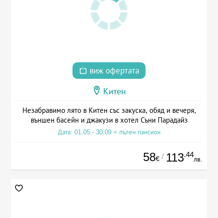
виж офертата
Китен
Незабравимо лято в Китен със закуска, обяд и вечеря,
външен басейн и джакузи в хотел Съни Парадайз
Дата: 01.05 - 30.09 + пълен пансион
58
.44
113
/
€
лв.