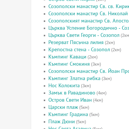
Созополски манастир Св. св. Кири
Созополски манастир Св. Николай
Созополският манастир Св. Апост
Църква Успение Богородично - Со
Църква Свети Георги - Созопол
(2км
Резерват Пясъчна лилия
(2км)
Крепостна стена - Созопол
(2км)
Къмпинг Каваци
(2км)
Къмпинг Смокиня
(3км)
Созополски манастир Св. Йоан П
Къмпинг Златна рибка
(3км)
Нос Колокита
(3км)
Замък в Равадиново
(4км)
Остров Свети Иван
(4км)
Царски плаж
(5км)
Къмпинг Градина
(5км)
Плаж Дюни
(5км)
Нос Света Агалина
(5км)