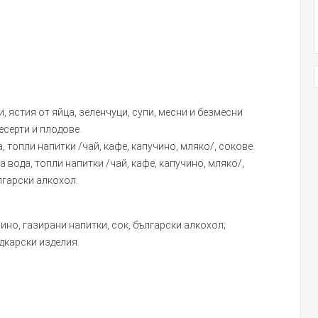
, ястия от яйца, зеленчуци, супи, месни и безмесни
десерти и плодове.
, топли напитки /чай, кафе, капучино, мляко/, сокове.
а вода, топли напитки /чай, кафе, капучино, мляко/,
лгарски алкохол.
 вино, газирани напитки, сок, български алкохол;
ладкарски изделия.