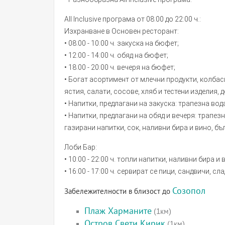
All Inclusive програма от 08:00 до 22:00 ч.:
Изхранване в Основен ресторант:
• 08:00 - 10:00 ч. закуска на бюфет;
• 12:00 - 14:00 ч. обяд на бюфет;
• 18:00 - 20:00 ч. вечеря на бюфет;
• Богат асортимент от млечни продукти, колбаси
ястия, салати, сосове, хляб и тестени изделия, 
• Напитки, предлагани на закуска: трапезна вода
• Напитки, предлагани на обяд и вечеря: трапезн
газирани напитки, сок, наливни бира и вино, бъ
Лоби Бар:
• 10:00 - 22:00 ч. топли напитки, наливни бира и
• 16:00 - 17:00 ч. сервират се пици, сандвичи, с
Созопол
Забележителности в близост до
Плаж Харманите
(1км)
Остров Свети Кирик
(1км)