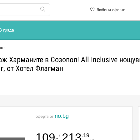
Любими оферти
В града
пол
ж Харманите в Созопол! All Inclusive нощувк
г, от Хотел Флагман
rio.bg
оферта от
109
213
/
.19
€
лв.