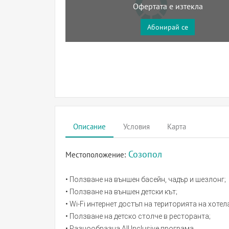
Офертата е изтекла
Абонирай се
Описание
Условия
Карта
Созопол
Местоположение:
• Ползване на външен басейн, чадър и шезлонг;
• Ползване на външен детски кът;
• Wi-Fi интернет достъп на територията на хотел
• Ползване на детско столче в ресторанта;
• Разнообразна All Inclusive програма.