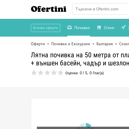
Ofertini
Почивки
Стоки
Всички оферти
Оферти
Почивки и Екскурзии
България
Созо
Лятна почивка на 50 метра от пла
+ външен басейн, чадър и шезлон
Оценка:
0
/
5
,
0
Глас(а)