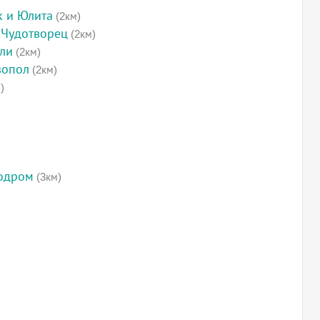
к и Юлита
(2км)
 Чудотворец
(2км)
оли
(2км)
зопол
(2км)
)
родром
(3км)