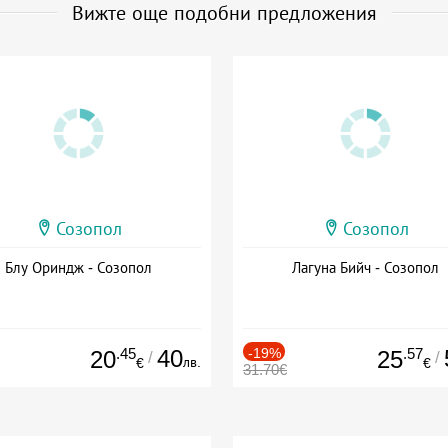
Вижте още подобни предложения
Созопол
Созопол
Блу Ориндж - Созопол
Лагуна Бийч - Созопол
.45
40
-19%
.57
20
25
/
/
лв.
€
€
31.70€