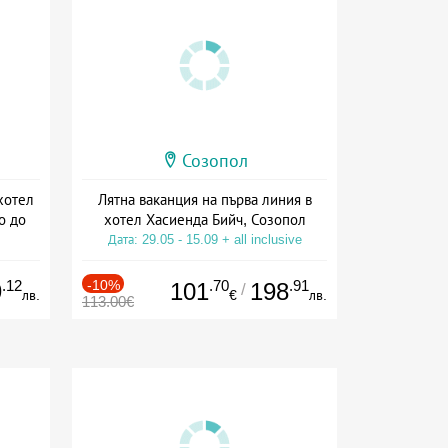
Созопол
хотел
Лятна ваканция на първа линия в
о до
хотел Хасиенда Бийч, Созопол
Дата: 29.05 - 15.09 + all inclusive
на
.12
-10%
.70
.91
9
101
198
/
лв.
€
лв.
113.00€