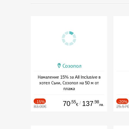
Созопол
Намаление 15% за All Inclusive в
хотел Съни, Созопол на 50 м от
плажа
Дата: 30.07 - 30.09 + all inclusive
-15%
.55
.98
-20%
70
137
/
€
лв.
83.00€
25.57€