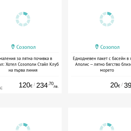
Созопол
Созопол
маления за лятна почивка в
Еднодневен пакет с басейн в 
л: Хотел Созополи Стайл Клуб
Аполис – лятно бягство близ
на първа линия
морето
а: 03.07 - 20.09 + полупансион
Дата: 01.06 - 15.09 + без хра
120
.70
20
234
3
/
/
€
€
лв.
0€