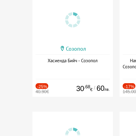
Созопол
Хасиенда Бийч - Созопол
На
Созопо
Дат
-25%
.68
60
-17%
30
/
лв.
€
40.90€
145.0