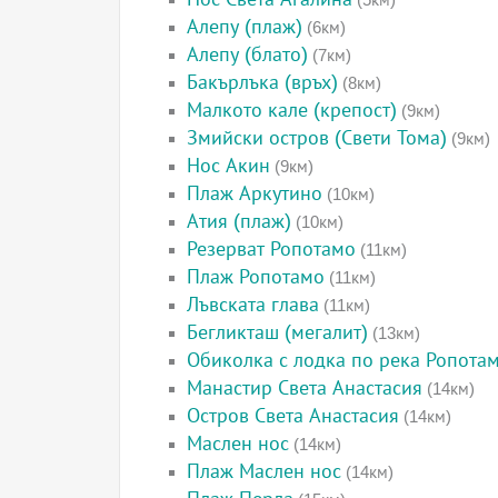
Алепу (плаж)
(6км)
Алепу (блато)
(7км)
Бакърлъка (връх)
(8км)
Малкото кале (крепост)
(9км)
Змийски остров (Свети Тома)
(9км)
Нос Акин
(9км)
Плаж Аркутино
(10км)
Атия (плаж)
(10км)
Резерват Ропотамо
(11км)
Плаж Ропотамо
(11км)
Лъвската глава
(11км)
Бегликташ (мегалит)
(13км)
Обиколка с лодка по река Ропота
Манастир Света Анастасия
(14км)
Остров Света Анастасия
(14км)
Маслен нос
(14км)
Плаж Маслен нос
(14км)