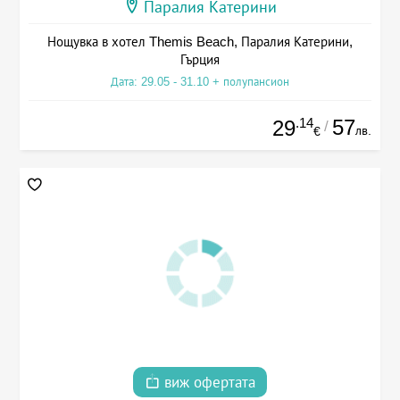
Паралия Катерини
Нощувка в хотел Themis Beach, Паралия Катерини,
Гърция
Дата: 29.05 - 31.10 + полупансион
.14
57
29
/
лв.
€
виж офертата