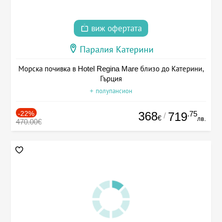
виж офертата
Паралия Катерини
Морска почивка в Hotel Regina Mare близо до Катерини,
Гърция
+ полупансион
-22%
368
.75
719
/
€
лв.
470.00€