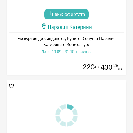
виж офертата
Паралия Катерини
Екскурзия до Сандански, Рупите, Солун и Паралия
Катерини с Йонека Турс
Дата: 19.09 - 31.10 + закуска
220
.28
430
/
€
лв.