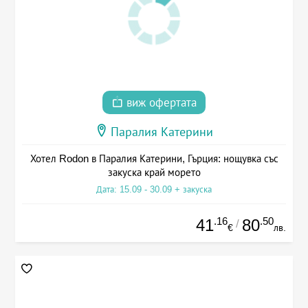
виж офертата
Паралия Катерини
Хотел Rodon в Паралия Катерини, Гърция: нощувка със
закуска край морето
Дата: 15.09 - 30.09 + закуска
.16
.50
41
80
/
€
лв.