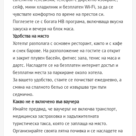
сейф, мини хладилник и безплатен Wi-Fi, за да се
чувствате комфортно по време на престоя си.
Поглезете се с богата HB програма, включваща вкусна
закуска и вечеря на блок маса.
Удобства на място
Хотелът разполага с основен ресторант, както и с кафе
и снек барове. На разположение на гостите са открит
и закрит плувен басейн, фитнес зала, тенис на маса и
дартс. Насладете се на безплатен интернет достъп и
безплатни места за паркиране около хотела.
За вашето удобство, стаите се почистват ежедневно, а
смяна на спалното бельо се извършва три пъти
седмично.
Какво не е включено във ваучера
Имайте предвид, че ваучерът не включва транспорт,
медицинска застраховка и задължителната
туристическа такса, която се заплаща на място.
Организирайте своята лятна почивка и се насладете на