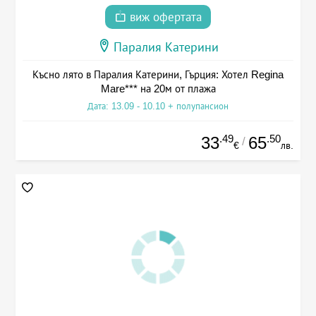
виж офертата
Паралия Катерини
Късно лято в Паралия Катерини, Гърция: Хотел Regina
Mare*** на 20м от плажа
Дата: 13.09 - 10.10 + полупансион
.49
.50
33
65
/
€
лв.