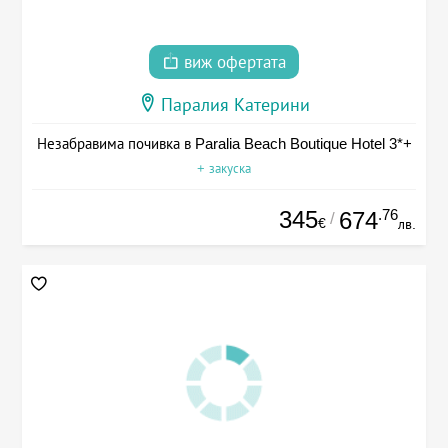
виж офертата
Паралия Катерини
Незабравима почивка в Paralia Beach Boutique Hotel 3*+
+ закуска
345
.76
674
/
€
лв.