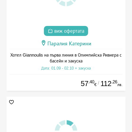
виж офертата
Паралия Катерини
Хотел Giannoulis на първа линия в Олимпийска Ривиера с
басейн и закуска
Дата: 01.09 - 02.10 + закуска
.40
.26
57
112
/
€
лв.