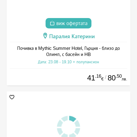
виж офертата
Паралия Катерини
Почивка в Mythic Summer Hotel, Гърция - близо до
Олимп, с басейн и HB
Дата: 23.08 - 19.10 + полупансион
.16
.50
41
80
/
€
лв.