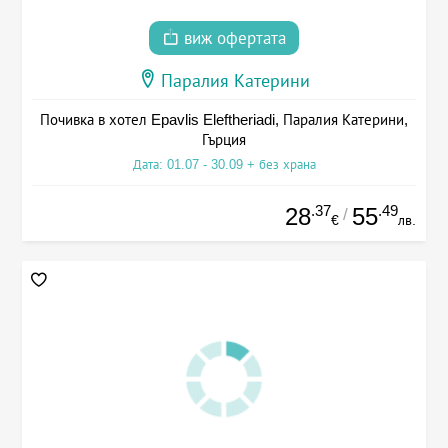
виж офертата
Паралия Катерини
Почивка в хотел Epavlis Eleftheriadi, Паралия Катерини,
Гърция
Дата: 01.07 - 30.09 + без храна
.37
.49
28
55
/
€
лв.