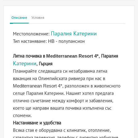
Описание
Условия
Паралия Катерини
Местоположение:
Тип настаняване:
HB - полупансион
Лятна почивка в Mediterranean Resort 4*, Паралия
Катерини
, Гърция
Планирайте следващата си незабравима лятна
ваканция на Олимпийската ривиера при нас в
Mediterranean Resort 4*, разположен в живописното
селце Паралия Катерини. Нашият хотел предлага
отлично съчетание между комфорт и забавления,
което ще направи вашата почивка изпълнена със
спомени.
Настаняване и удобства
Всяка стая е оборудвана с климатик, отопление,
сателитна телевизия, телефон с директно избиране,