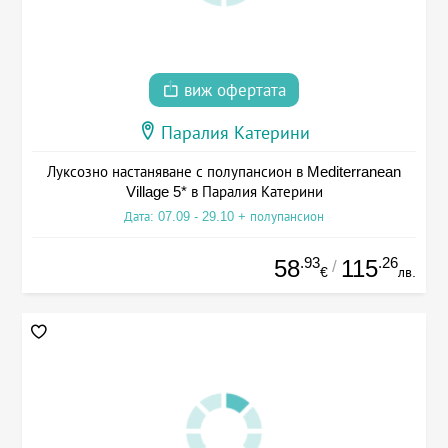
виж офертата
Паралия Катерини
Луксозно настаняване с полупансион в Mediterranean
Village 5* в Паралия Катерини
Дата: 07.09 - 29.10 + полупансион
.93
.26
58
115
/
€
лв.