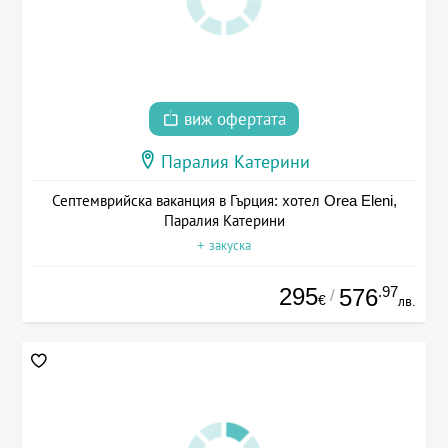
виж офертата
Паралия Катерини
Септемврийска ваканция в Гърция: хотел Orea Eleni,
Паралия Катерини
+ закуска
295
.97
576
/
€
лв.