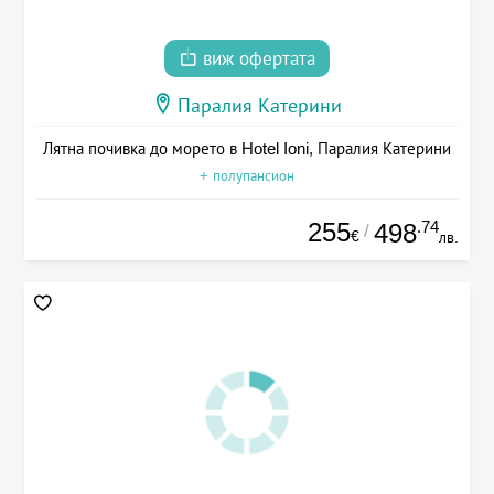
виж офертата
Паралия Катерини
Лятна почивка до морето в Hotel Ioni, Паралия Катерини
+ полупансион
255
.74
498
/
€
лв.