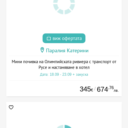
виж офертата
Паралия Катерини
Мини почивка на Олимпийската ривиера с транспорт от
Русе и настаняване в хотел
Дата: 18.09 - 23.09 + закуска
345
.76
674
/
€
лв.