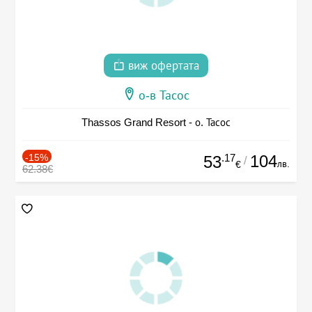
виж офертата
о-в Тасос
Thassos Grand Resort - о. Тасос
-15%
.17
104
53
/
лв.
€
62.38€