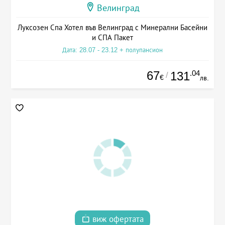
Велинград
Луксозен Спа Хотел във Велинград с Минерални Басейни
и СПА Пакет
Дата: 28.07 - 23.12 + полупансион
67
.04
131
/
€
лв.
виж офертата