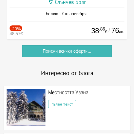
Слънчев Бряг
Белвю - Слънчев бряг
-20%
.86
76
38
/
лв.
€
48.57€
Покажи всички оферти...
Интересно от блога
Местността Узана
пълен текст