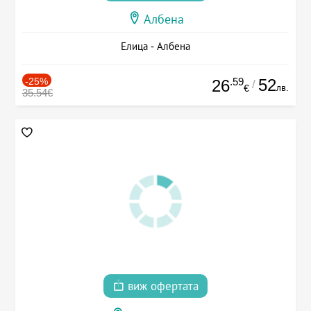
Албена
Елица - Албена
-25%
.59
52
26
/
лв.
€
35.54€
виж офертата