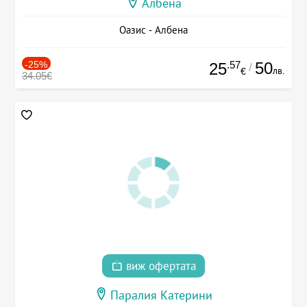
Албена
Оазис - Албена
-25%
.57
50
25
/
лв.
€
34.05€
виж офертата
Паралия Катерини