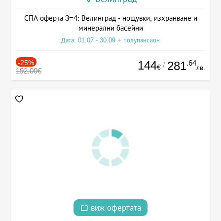
СПА оферта 3=4: Велинград - нощувки, изхранване и
минерални басейни
Дата: 01.07 - 30.09 + полупансион
-25%
144
.64
281
/
€
лв.
192.00€
виж офертата