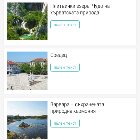
Плитвички езера: Чудо на
хърватската природа
пълен текст
Средец
пълен текст
Варвара – съхранената
природна хармония
пълен текст