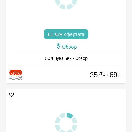
виж офертата
Обзор
СОЛ Луна Бей - Обзор
-15%
.28
69
35
/
лв.
€
41.42€