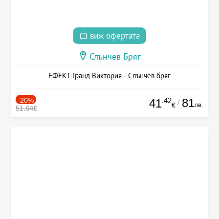
виж офертата
Слънчев Бряг
ЕФЕКТ Гранд Виктория - Слънчев бряг
-20%
.42
81
41
/
лв.
€
51.64€