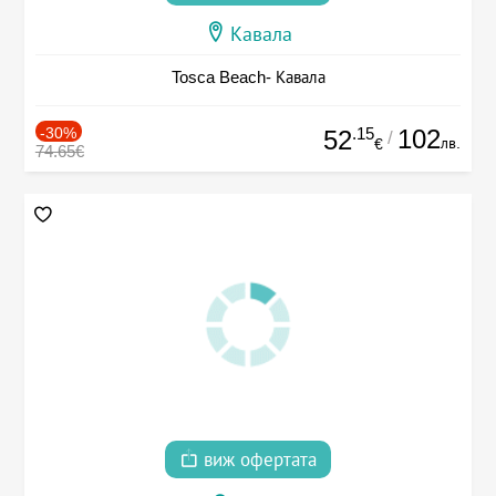
Кавала
Tosca Beach- Кавала
-30%
.15
102
52
/
лв.
€
74.65€
виж офертата