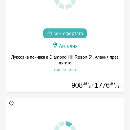
виж офертата
Анталия
Луксозна почивка в Diamond Hill Resort 5*, Алания през
лятото
+ all inclusive
.50
.87
908
1776
/
€
лв.