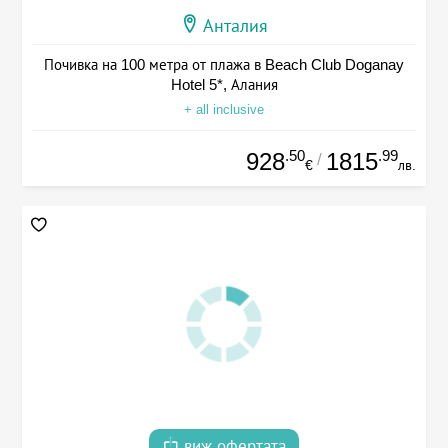
Анталия
Почивка на 100 метра от плажа в Beach Club Doganay
Hotel 5*, Алания
+ all inclusive
.50
.99
928
1815
/
€
лв.
виж офертата