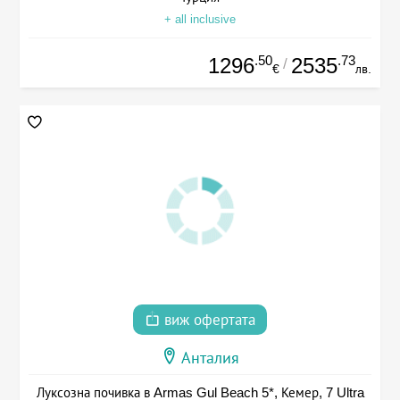
+ all inclusive
.50
.73
1296
2535
/
€
лв.
виж офертата
Анталия
Луксозна почивка в Armas Gul Beach 5*, Кемер, 7 Ultra