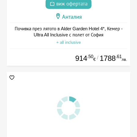
виж офертата
Анталия
Почивка през лятото в Alder Garden Hotel 4*, Кемер -
Ultra All Inclusive с полет от София
+ all inclusive
.50
.61
914
1788
/
€
лв.