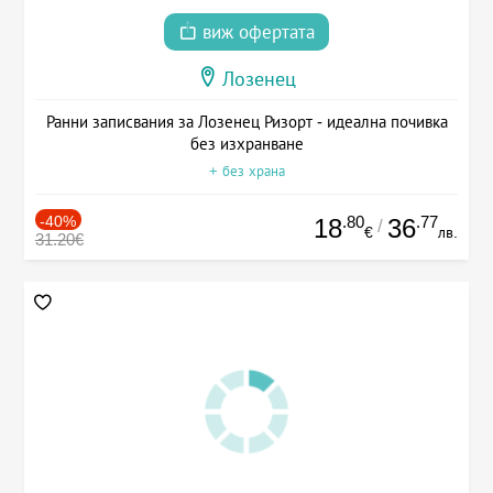
виж офертата
Лозенец
Ранни записвания за Лозенец Ризорт - идеална почивка
без изхранване
+ без храна
-40%
.80
.77
18
36
/
€
лв.
31.20€