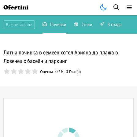
Ofertini
Почивки
Стоки
В града
Всички оферти
Лятна почивка в семеен хотел Арияна до плажа в
Лозенец с басейн и паркинг
Оценка:
0
/
5
,
0
Глас(а)