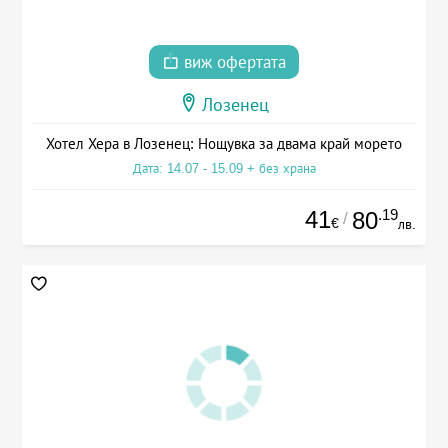
виж офертата
Лозенец
Хотел Хера в Лозенец: Нощувка за двама край морето
Дата: 14.07 - 15.09 + без храна
41
.19
80
/
€
лв.