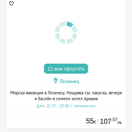
виж офертата
Лозенец
Морска ваканция в Лозенец: Нощувка със закуска, вечеря
и басейн в семеен хотел Ариана
Дата: 22.07 - 23.08 + полупансион
55
.57
107
/
€
лв.