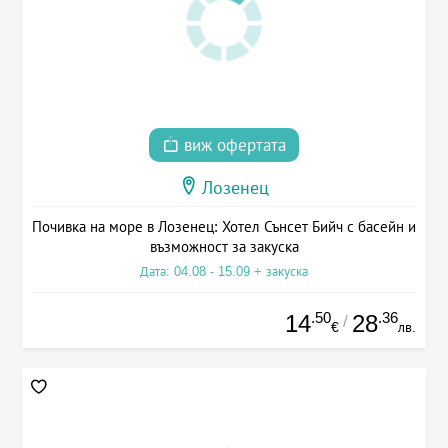
виж офертата
Лозенец
Почивка на море в Лозенец: Хотел Сънсет Бийч с басейн и
възможност за закуска
Дата: 04.08 - 15.09 + закуска
.50
.36
14
28
/
€
лв.