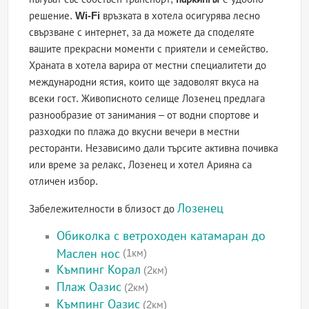
решение.
Wi-Fi
връзката в хотела осигурява лесно
свързване с интернет, за да можете да споделяте
вашите прекрасни моменти с приятели и семейство.
Храната в хотела варира от местни специалитети до
международни ястия, които ще задоволят вкуса на
всеки гост. Живописното селище Лозенец предлага
разнообразие от занимания – от водни спортове и
разходки по плажа до вкусни вечери в местни
ресторанти. Независимо дали търсите активна почивка
или време за релакс, Лозенец и хотел Арияна са
отличен избор.
Лозенец
Забележителности в близост до
Обиколка с ветроходен катамаран до
Маслен нос
(1км)
Къмпинг Корал
(2км)
Плаж Оазис
(2км)
Къмпинг Оазис
(2км)