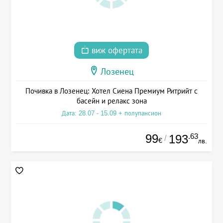
виж офертата
Лозенец
Почивка в Лозенец: Хотел Сиена Премиум Ритрийт с
басейн и релакс зона
Дата: 28.07 - 15.09 + полупансион
99
.63
193
/
€
лв.