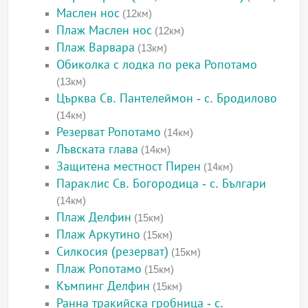
Маслен нос
(12км)
Плаж Маслен нос
(12км)
Плаж Варвара
(13км)
Обиколка с лодка по река Ропотамо
(13км)
Църква Св. Пантелеймон - с. Бродилово
(14км)
Резерват Ропотамо
(14км)
Лъвската глава
(14км)
Защитена местност Пирен
(14км)
Параклис Св. Богородица - с. Българи
(14км)
Плаж Делфин
(15км)
Плаж Аркутино
(15км)
Силкосия (резерват)
(15км)
Плаж Ропотамо
(15км)
Къмпинг Делфин
(15км)
Ранна тракийска гробница - с.