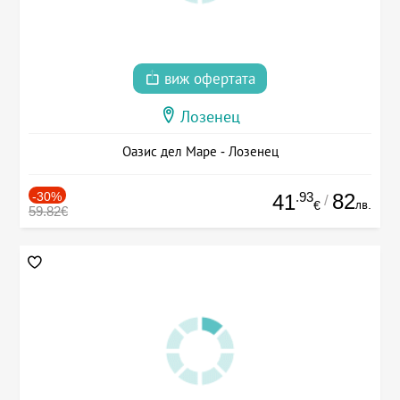
виж офертата
Лозенец
Оазис дел Маре - Лозенец
-30%
.93
82
41
/
лв.
€
59.82€