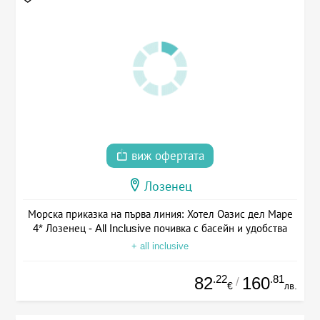
виж офертата
Лозенец
Морска приказка на първа линия: Хотел Оазис дел Маре
4* Лозенец - All Inclusive почивка с басейн и удобства
+ all inclusive
.22
.81
82
160
/
€
лв.