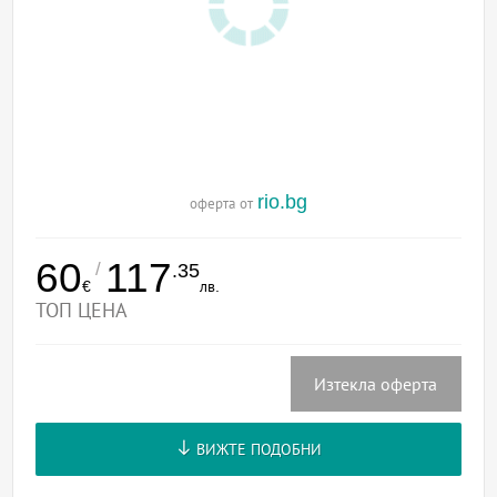
rio.bg
оферта от
60
117
/
.35
€
лв.
ТОП ЦЕНА
Изтекла оферта
ВИЖТЕ ПОДОБНИ