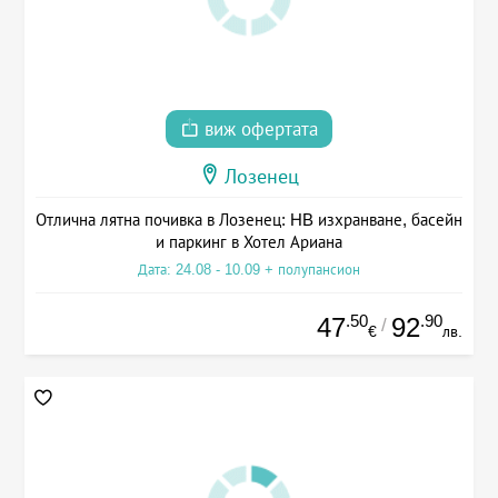
виж офертата
Лозенец
Отлична лятна почивка в Лозенец: HB изхранване, басейн
и паркинг в Хотел Ариана
Дата: 24.08 - 10.09 + полупансион
.50
.90
47
92
/
€
лв.