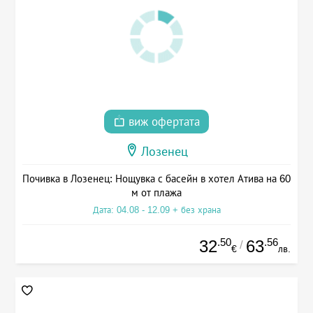
виж офертата
Лозенец
Почивка в Лозенец: Нощувка с басейн в хотел Атива на 60
м от плажа
Дата: 04.08 - 12.09 + без храна
.50
.56
32
63
/
€
лв.