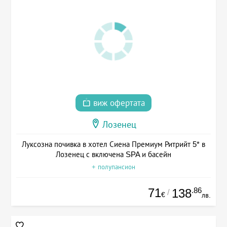
виж офертата
Лозенец
Луксозна почивка в хотел Сиена Премиум Ритрийт 5* в
Лозенец с включена SPA и басейн
+ полупансион
71
.86
138
/
€
лв.