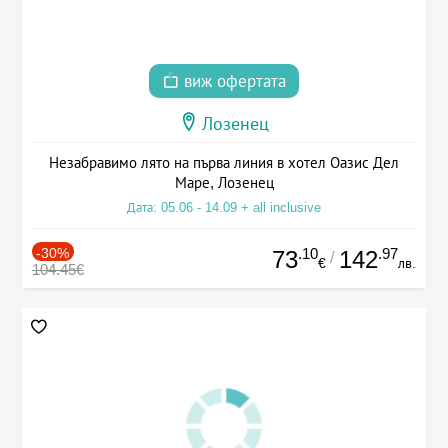
виж офертата
Лозенец
Незабравимо лято на първа линия в хотел Оазис Дел
Маре, Лозенец
Дата: 05.06 - 14.09 + all inclusive
-30%
.10
.97
73
142
/
€
лв.
104.45€