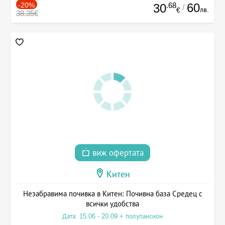
-20%
.68
60
30
/
лв.
€
38.35€
виж офертата
Китен
Незабравима почивка в Китен: Почивна база Средец с
всички удобства
Дата: 15.06 - 20.09 + полупансион