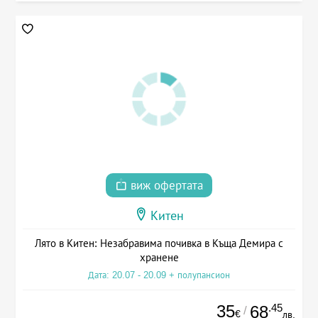
виж офертата
Китен
Лято в Китен: Незабравима почивка в Къща Демира с
хранене
Дата: 20.07 - 20.09 + полупансион
35
.45
68
/
€
лв.