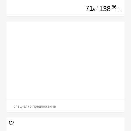
71
.86
138
/
€
лв.
специално предложение