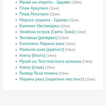
Музей на открито - Царево
(10км)
Плаж Аркутино
(11км)
Плаж Ропотамо
(11км)
Морска градина - Царево
(11км)
Къмпинг Нестинарка
(12км)
Змийски остров (Свети Тома)
(12км)
Тисовица (резерват)
(13км)
Екопътека Марина река
(14км)
Малкото кале (крепост)
(14км)
Алепу (блато)
(14км)
Музей на Толстоистката колония
(14км)
Алепу (плаж)
(15км)
Язовир Ясна поляна
(15км)
Марина река (защитена местност)
(15км)