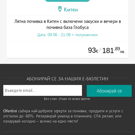
Китен
Лятна почивка в Китен с включени закуски и вечери в
почивна база Глобуса
Дата: 09.06 - 21.09 + полупансион
93
.89
181
/
€
лв.
АБОНИРАЙ СЕ ЗА НАШИЯ Е-БЮЛЕТИН
Без спам. Отказ по всяко време.
Ofertini
събира най-добрите оферти за почивки, продукти и услуги с
отстъпки до -60%. Резервирай уикенд в планината, СПА релакс или
пазарувай изгодно – всичко на едно място!