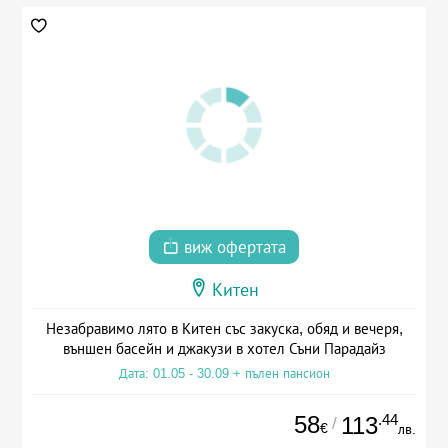
виж офертата
Китен
Незабравимо лято в Китен със закуска, обяд и вечеря,
външен басейн и джакузи в хотел Съни Парадайз
Дата: 01.05 - 30.09 + пълен пансион
58
.44
113
/
€
лв.