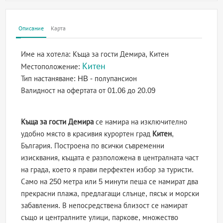
Описание
Карта
Име на хотела:
Къща за гости Демира, Китен
Китен
Местоположение:
Тип настаняване:
HB - полупансион
Валидност на офертата
от 01.06 до 20.09
Къща за гости Демира
се намира на изключително
удобно място в красивия курортен град
Китен
,
България. Построена по всички съвременни
изисквания, къщата е разположена в централната част
на града, което я прави перфектен избор за туристи.
Само на 250 метра или 5 минути пеша се намират два
прекрасни плажа, предлагащи слънце, пясък и морски
забавления. В непосредствена близост се намират
също и централните улици, паркове, множество