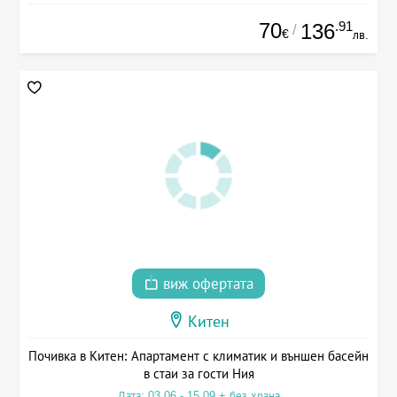
70
.91
136
/
€
лв.
виж офертата
Китен
Почивка в Китен: Апартамент с климатик и външен басейн
в стаи за гости Ния
Дата: 03.06 - 15.09 + без храна