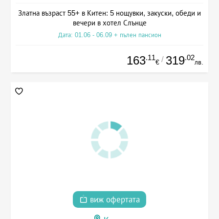
Златна възраст 55+ в Китен: 5 нощувки, закуски, обеди и
вечери в хотел Слънце
Дата: 01.06 - 06.09 + пълен пансион
.11
.02
163
319
/
€
лв.
виж офертата