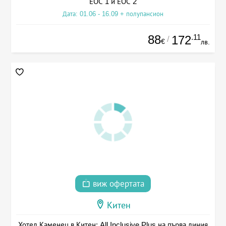
ЕОС 1 и ЕОС 2
Дата: 01.06 - 16.09 + полупансион
88
.11
172
/
€
лв.
виж офертата
Китен
Хотел Каменец в Китен: All Inclusive Plus на първа линия