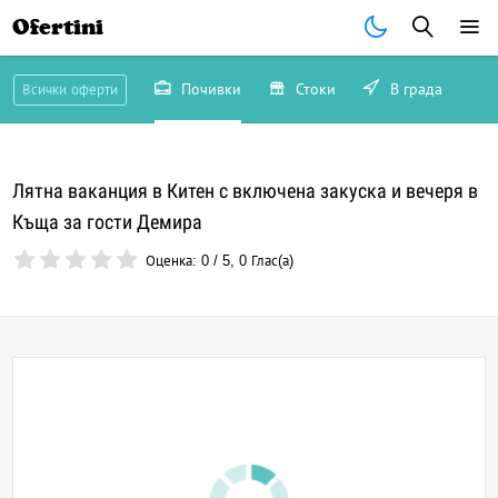
Ofertini
Почивки
Стоки
В града
Всички оферти
Лятна ваканция в Китен с включена закуска и вечеря в
Къща за гости Демира
Оценка:
0
/
5
,
0
Глас(а)