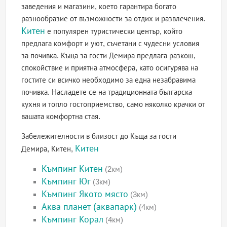
заведения и магазини, което гарантира богато
разнообразие от възможности за отдих и развлечения.
Китен
е популярен туристически център, който
предлага комфорт и уют, съчетани с чудесни условия
за почивка. Къща за гости Демира предлага разкош,
спокойствие и приятна атмосфера, като осигурява на
гостите си всичко необходимо за една незабравима
почивка. Насладете се на традиционната българска
кухня и топло гостоприемство, само няколко крачки от
вашата комфортна стая.
Забележителности в близост до Къща за гости
Китен
Демира, Китен,
Къмпинг Китен
(2км)
Къмпинг Юг
(3км)
Къмпинг Якото място
(3км)
Аква планет (аквапарк)
(4км)
Къмпинг Корал
(4км)