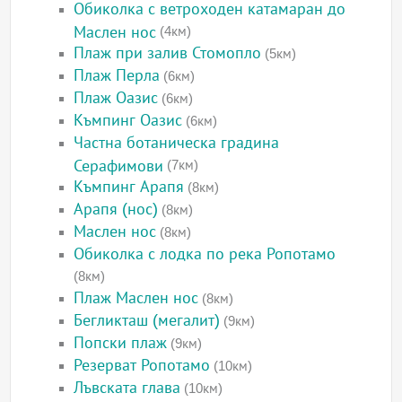
Обиколка с ветроходен катамаран до
Маслен нос
(4км)
Плаж при залив Стомопло
(5км)
Плаж Перла
(6км)
Плаж Оазис
(6км)
Къмпинг Оазис
(6км)
Частна ботаническа градина
Серафимови
(7км)
Къмпинг Арапя
(8км)
Арапя (нос)
(8км)
Маслен нос
(8км)
Обиколка с лодка по река Ропотамо
(8км)
Плаж Маслен нос
(8км)
Бегликташ (мегалит)
(9км)
Попски плаж
(9км)
Резерват Ропотамо
(10км)
Лъвската глава
(10км)