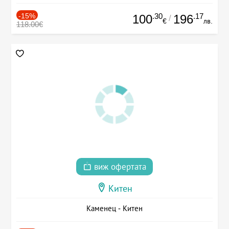
-15%
.30
.17
100
196
/
€
лв.
118.00€
виж офертата
Китен
Каменец - Китен