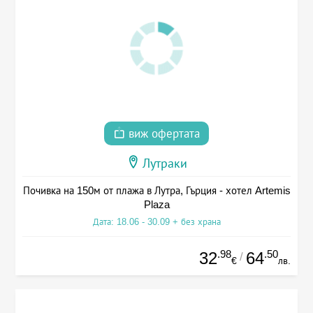
виж офертата
Лутраки
Почивка на 150м от плажа в Лутра, Гърция - хотел Artemis
Plaza
Дата: 18.06 - 30.09 + без храна
.98
.50
32
64
/
€
лв.