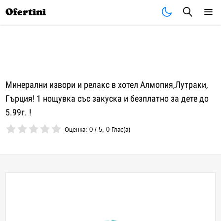
Почивки
Стоки
В града
Всички оферти
Ofertini
Минерални извори и релакс в хотел Алмопия,Лутраки,
Гърция! 1 нощувка със закуска и безплатно за дете до
5.99г. !
Оценка:
0
/
5
,
0
Глас(а)