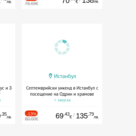
138
1
70
лв.
лв.
€
76.69€
Истанбул
ус и 3
Септемврийски уикенд в Истанбул с
*
посещение на Одрин и храмове
а
+ закуска
.35
-13%
.43
.79
0
69
135
/
лв.
€
лв.
80.00€