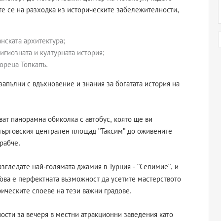
те се на разходка из историческите забележителности,
нската архитектура;
лигиозната и културната история;
ореца Топкапъ.
запълни с вдъхновение и знания за богатата история на
ат панорамна обиколка с автобус, която ще ви
 търговския централен площад "Таксим" до оживените
рабче.
згледате най-голямата джамия в Турция - "Селимие", и
Това е перфектната възможност да усетите мастерството
рическите слоеве на тези важни градове.
ости за вечеря в местни атракционни заведения като