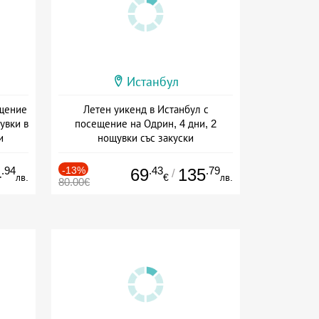
Истанбул
ещение
Летен уикенд в Истанбул с
увки в
посещение на Одрин, 4 дни, 2
и
нощувки със закуски
+ закуска
.94
-13%
.43
.79
4
69
135
/
лв.
€
лв.
80.00€