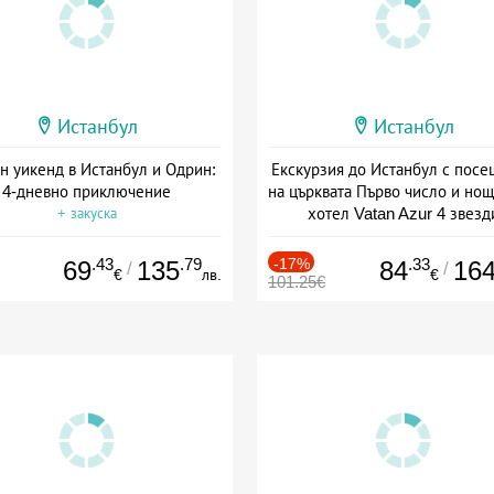
Истанбул
Истанбул
н уикенд в Истанбул и Одрин:
Екскурзия до Истанбул с пос
4-дневно приключение
на църквата Първо число и нощ
хотел Vatan Azur 4 звезд
+ закуска
+ закуска
.43
.79
-17%
.33
69
135
84
16
/
/
€
лв.
€
101.25€