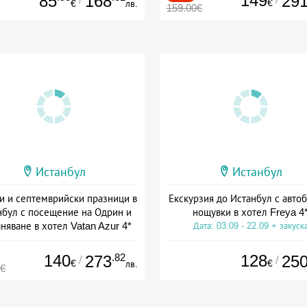
149
85
168
29
€
€
лв.
159.00€
Истанбул
Истанбул
и и септемврийски празници в
Екскурзия до Истанбул с автоб
нбул с посещение на Одрин и
нощувки в хотел Freya 4
няване в хотел Vatan Azur 4*
Дата: 03.09 - 22.09 + закуск
+ закуска
140
.82
128
273
25
/
/
€
€
лв.
0€