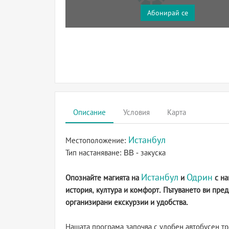
Абонирай се
Описание
Условия
Карта
Истанбул
Местоположение:
Тип настаняване:
BB - закуска
Истанбул
Одрин
Опознайте магията на
и
с на
история, култура и комфорт. Пътуването ви пред
организирани екскурзии и удобства.
Нашата програма започва с удобен автобусен тр