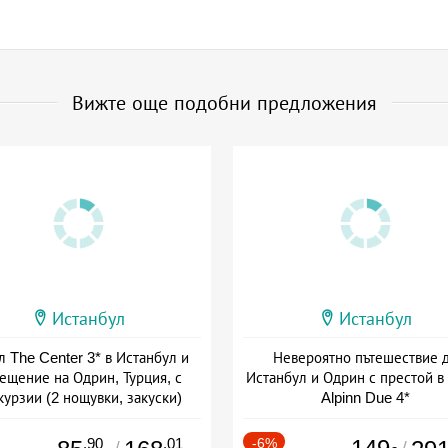
Вижте още подобни предложения
Истанбул
Истанбул
л The Center 3* в Истанбул и
Невероятно пътешествие 
ещение на Одрин, Турция, с
Истанбул и Одрин с престой в
курзии (2 нощувки, закуски)
Alpinn Due 4*
+ закуска
+ закуска
.90
.01
-6%
/
/