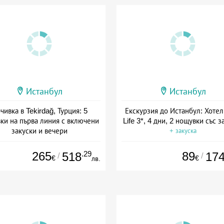
Истанбул
Истанбул
чивка в Tekirdağ, Турция: 5
Екскурзия до Истанбул: Хотел
ки на първа линия с включени
Life 3*, 4 дни, 2 нощувки със з
закуски и вечери
+ закуска
а: 01.06 - 24.09 + полупансион
265
.29
89
518
17
/
/
€
€
лв.