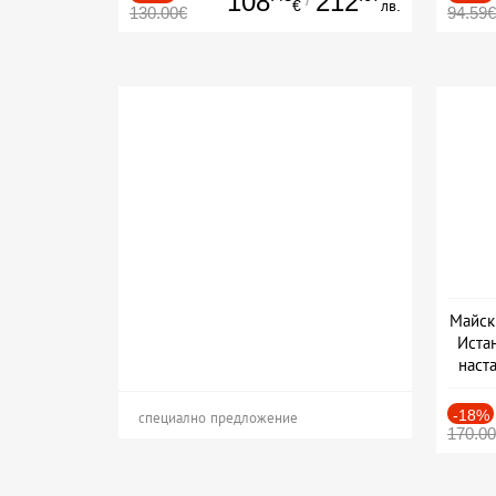
108
212
€
лв.
130.00€
94.59€
Майск
Иста
наста
-18%
специално предложение
170.0