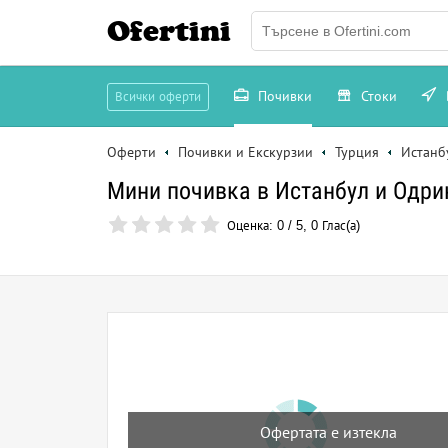
Ofertini
Почивки
Стоки
Всички оферти
Оферти
Почивки и Екскурзии
Турция
Истанб
Мини почивка в Истанбул и Одрин
Оценка:
0
/
5
,
0
Глас(а)
Офертата е изтекла