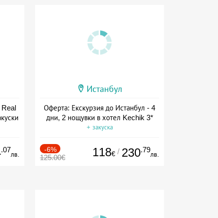
Истанбул
 Real
Оферта: Екскурзия до Истанбул - 4
акуски
дни, 2 нощувки в хотел Kechik 3*
+ закуска
.07
-6%
118
.79
4
230
/
€
лв.
лв.
125.00€