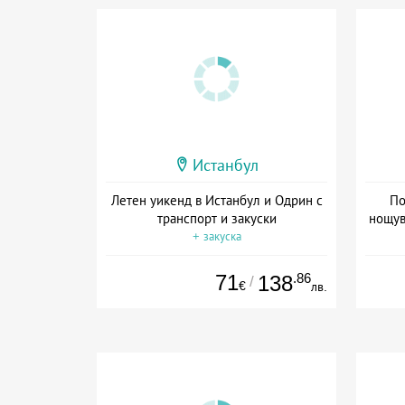
Истанбул
Летен уикенд в Истанбул и Одрин с
По
транспорт и закуски
нощув
+ закуска
Дат
71
.86
138
/
€
лв.