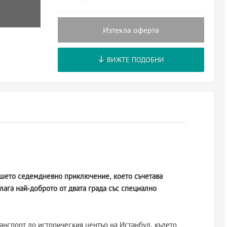
Изтекла оферта
ВИЖТЕ ПОДОБНИ
шето седемдневно приключение, което съчетава
лага най-доброто от двата града със специално
анспорт до историческия център на Истанбул, където