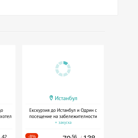
Истанбул
до
Екскурзия до Истанбул и Одрин с
 хотел
посещение на забележителности
+ закуска
.42
-8%
.56
/