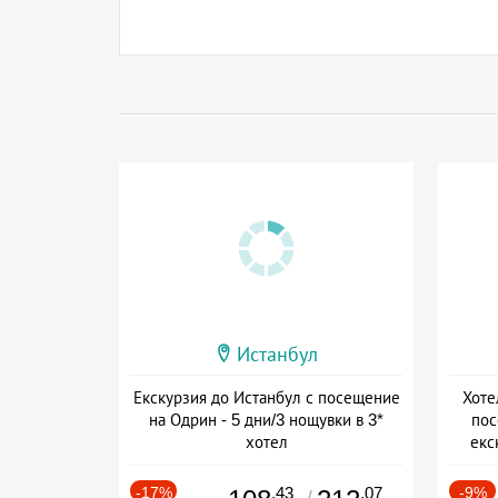
Истанбул
Екскурзия до Истанбул с посещение
Хоте
на Одрин - 5 дни/3 нощувки в 3*
пос
хотел
екс
+ закуска
-17%
.43
.07
-9%
/