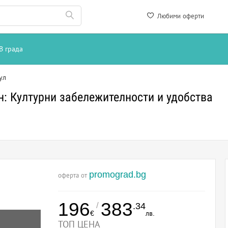
Любими оферти
В града
ул
: Културни забележителности и удобства
promograd.bg
оферта от
196
383
/
.34
€
лв.
ТОП ЦЕНА