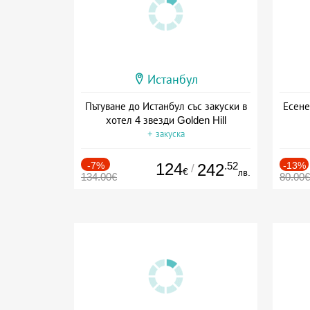
Истанбул
Пътуване до Истанбул със закуски в
Есене
хотел 4 звезди Golden Hill
+ закуска
-7%
124
.52
-13%
242
/
€
лв.
134.00€
80.00€