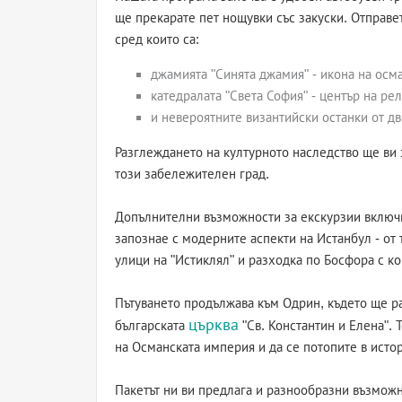
ще прекарате пет нощувки със закуски. Отправе
сред които са:
джамията "Синята джамия" - икона на осма
катедралата "Света София" - център на ре
и невероятните византийски останки от дв
Разглеждането на културното наследство ще ви 
този забележителен град.
Допълнителни възможности за екскурзии включв
запознае с модерните аспекти на Истанбул - от
улици на "Истиклял" и разходка по Босфора с ко
Пътуването продължава към Одрин, където ще ра
църква
българската
"Св. Константин и Елена". 
на Османската империя и да се потопите в исто
Пакетът ни ви предлага и разнообразни възможн