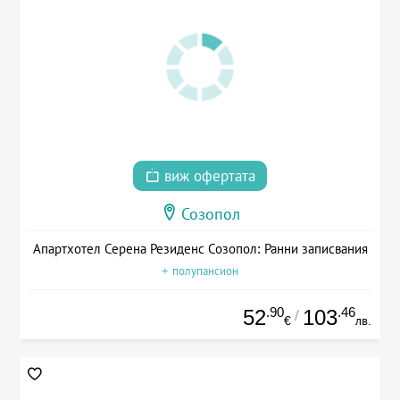
виж офертата
Созопол
Апартхотел Серена Резиденс Созопол: Ранни записвания
+ полупансион
.90
.46
52
103
/
€
лв.