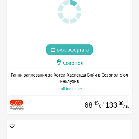
виж офертата
Созопол
Ранни записвания за Хотел Хасиенда Бийч в Созопол с ол
инклузив
+ all inclusive
-10%
.45
.88
68
133
/
€
лв.
76.00€