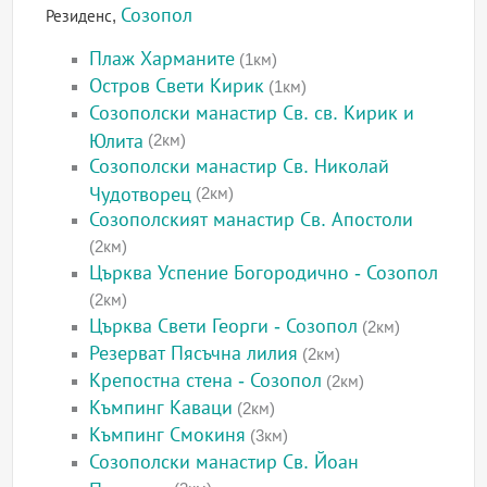
Созопол
Резиденс,
Плаж Харманите
(1км)
Остров Свети Кирик
(1км)
Созополски манастир Св. св. Кирик и
Юлита
(2км)
Созополски манастир Св. Николай
Чудотворец
(2км)
Созополският манастир Св. Апостоли
(2км)
Църква Успение Богородично - Созопол
(2км)
Църква Свети Георги - Созопол
(2км)
Резерват Пясъчна лилия
(2км)
Крепостна стена - Созопол
(2км)
Къмпинг Каваци
(2км)
Къмпинг Смокиня
(3км)
Созополски манастир Св. Йоан