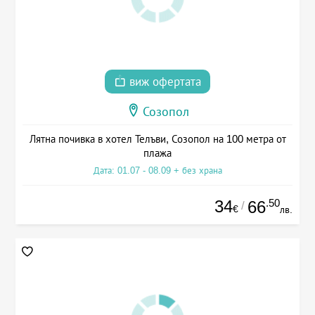
виж офертата
Созопол
Лятна почивка в хотел Телъви, Созопол на 100 метра от
плажа
Дата: 01.07 - 08.09 + без храна
34
.50
66
/
€
лв.