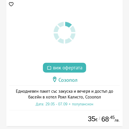
виж офертата
Созопол
Еднодневен пакет със закуска и вечеря и достъп до
басейн в хотел Роял Калисто, Созопол
Дата: 29.05 - 07.09 + полупансион
35
.45
68
/
€
лв.