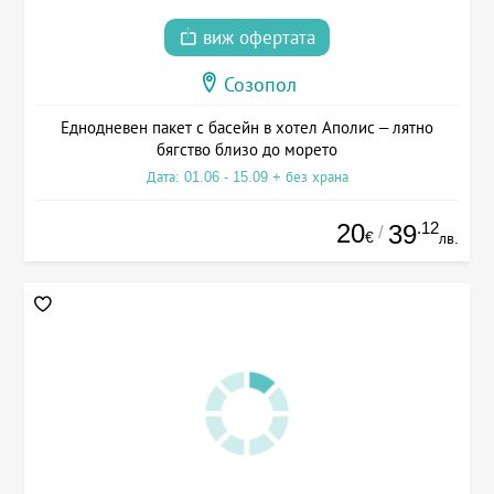
виж офертата
Созопол
Еднодневен пакет с басейн в хотел Аполис – лятно
бягство близо до морето
Дата: 01.06 - 15.09 + без храна
20
.12
39
/
€
лв.