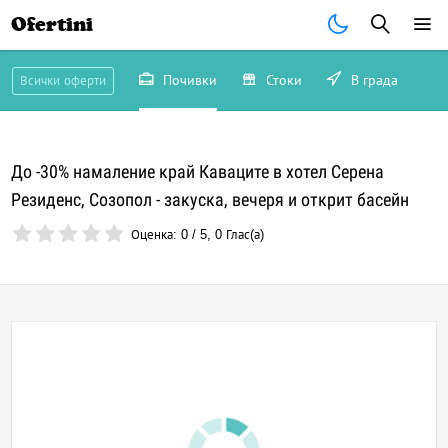
Ofertini
Почивки
Стоки
В града
Всички оферти
До -30% намаление край Каваците в хотел Серена
Резиденс, Созопол - закуска, вечеря и открит басейн
Оценка:
0
/
5
,
0
Глас(а)