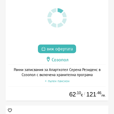
виж офертата
Созопол
Ранни записвания за Апартхотел Серена Резиденс в
Созопол с включена хранителна програма
+ пълен пансион
.10
.46
62
121
/
€
лв.