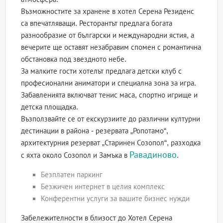
Възможностите за хранене в хотел Серена Резиденс
са впечатляващи. Ресторантът предлага богата
разнообразие от български и международни ястия, а
вечерите ще оставят незабравим спомен с романтична
обстановка под звездното небе.
За малките гости хотелът предлага детски клуб с
професионални аниматори и специална зона за игра.
Забавленията включват тенис маса, спортно игрище и
детска площадка.
Възползвайте се от екскурзиите до различни културни
дестинации в района - резервата „Ропотамо“,
архитектурния резерват „Старинен Созопол“, разходка
Равадиново
с яхта около Созопол и Замъка в
.
Безплатен паркинг
Безжичен интернет в целия комплекс
Конферентни услуги за вашите бизнес нужди
Забележителности в близост до Хотел Серена