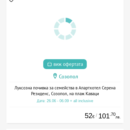
виж офертата
Созопол
Луксозна почивка за семейства в Апартхотел Серена
Резиденс, Созопол, на плаж Каваци
Дата: 26.06 - 06.09 + all inclusive
52
.70
101
/
€
лв.