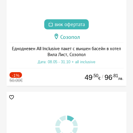
виж офертата
Созопол
Еднодневен All Inclusive пакет с външен басейн в хотел
Вила Лист, Созопол
Дата: 08.05 - 31.10 + all inclusive
-1%
.50
.81
49
96
/
€
лв.
50.00€