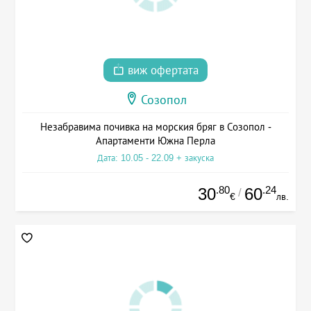
виж офертата
Созопол
Незабравима почивка на морския бряг в Созопол -
Апартаменти Южна Перла
Дата: 10.05 - 22.09 + закуска
.80
.24
30
60
/
€
лв.