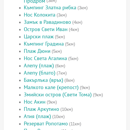
Продром
(3км)
Къмпинг Златна рибка
(3км)
Нос Колокита
(3км)
Замък в Равадиново
(4км)
Остров Свети Иван
(4км)
Царски плаж
(5км)
Къмпинг Градина
(5км)
Плаж Дюни
(5км)
Нос Света Агалина
(5км)
Алепу (плаж)
(6км)
Алепу (блато)
(7км)
Бакърлъка (връх)
(8км)
Малкото кале (крепост)
(9км)
Змийски остров (Свети Тома)
(9км)
Нос Акин
(9км)
Плаж Аркутино
(10км)
Атия (плаж)
(10км)
Резерват Ропотамо
(11км)