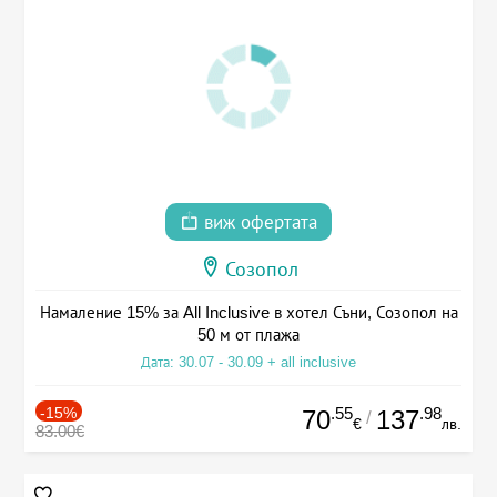
виж офертата
Созопол
Намаление 15% за All Inclusive в хотел Съни, Созопол на
50 м от плажа
Дата: 30.07 - 30.09 + all inclusive
-15%
.55
.98
70
137
/
€
лв.
83.00€