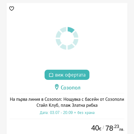
виж офертата
Созопол
На първа линия в Созопол: Нощувка с басейн от Созополи
Стайл Клуб, плаж Златна рибка
Дата: 03.07 - 20.09 + без храна
40
.23
78
/
€
лв.