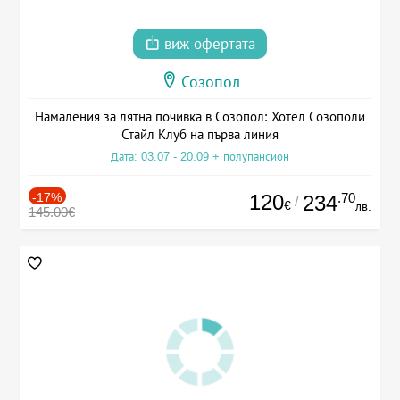
виж офертата
Созопол
Намаления за лятна почивка в Созопол: Хотел Созополи
Стайл Клуб на първа линия
Дата: 03.07 - 20.09 + полупансион
-17%
120
.70
234
/
€
лв.
145.00€