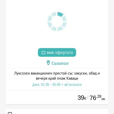
виж офертата
Созопол
Луксозен ваканционен престой със закуски, обяд и
вечеря край плаж Каваци
Дата: 01.05 - 30.09 + all inclusive
39
.28
76
/
€
лв.