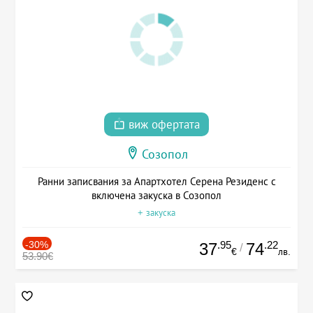
виж офертата
Созопол
Ранни записвания за Апартхотел Серена Резиденс с
включена закуска в Созопол
+ закуска
-30%
.95
.22
37
74
/
€
лв.
53.90€