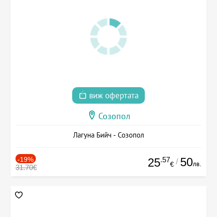
виж офертата
Созопол
Лагуна Бийч - Созопол
-19%
.57
50
25
/
лв.
€
31.70€