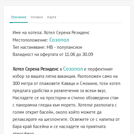
Описание
Условия
Карта
Име на хотела:
Хотел Серена Резиденс
Созопол
Местоположение:
Тип настаняване:
HB - полупансион
Валидност на офертата
от 11.06 до 30.09
Созопол
Хотел Серена Резиденс
в
е перфектният
избор за вашата лятна ваканция. Разположен само на
300 метра от плажовете Каваци и Смокиня, този хотел
предлага удобства и развлечения за всеки вкус.
Насладете се на просторни и стилно обзаведени стаи
с панорамна гледка към морето. Хотелът разполага с
голям открит басейн, около който можете да
релаксирате на шезлонгите. Освежете се с напитка от
бара край басейна и се насладете на приятната
атмосфера.