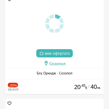
виж офертата
Созопол
Блу Ориндж - Созопол
-20%
.45
40
20
/
лв.
€
25.57€