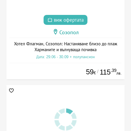
виж офертата
Созопол
Хотел Флагман, Созопол: Настаняване близо до плаж
Харманите и вълнуваща почивка
Дата: 29.06 - 30.09 + полупансион
59
.39
115
/
€
лв.