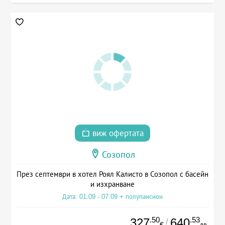
виж офертата
Созопол
През септември в хотел Роял Калисто в Созопол с басейн
и изхранване
Дата: 01.09 - 07.09 + полупансион
.50
.53
327
640
/
€
лв.