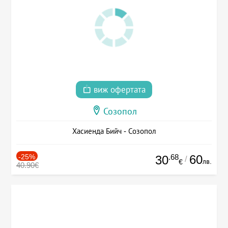
виж офертата
Созопол
Хасиенда Бийч - Созопол
-25%
.68
60
30
/
лв.
€
40.90€