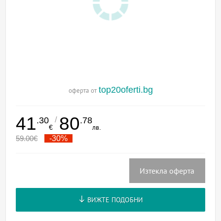
top20oferti.bg
оферта от
41
80
/
.30
.78
€
лв.
59.00
€
-30%
Изтекла оферта
ВИЖТЕ ПОДОБНИ