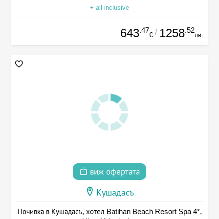
+ all inclusive
.47
.52
643
1258
/
€
лв.
виж офертата
Кушадасъ
Почивка в Кушадасъ, хотел Batihan Beach Resort Spa 4*,