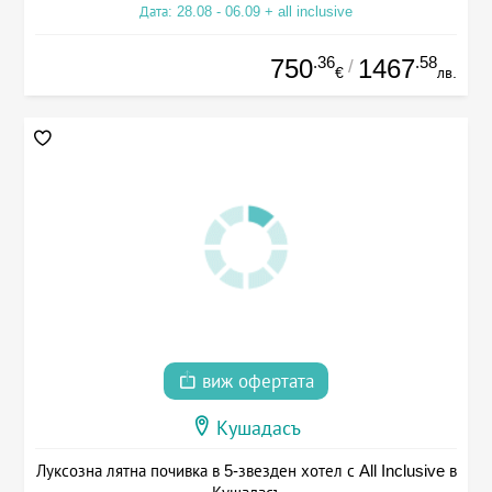
Дата: 28.08 - 06.09 + all inclusive
.36
.58
750
1467
/
€
лв.
виж офертата
Кушадасъ
Луксозна лятна почивка в 5-звезден хотел с All Inclusive в