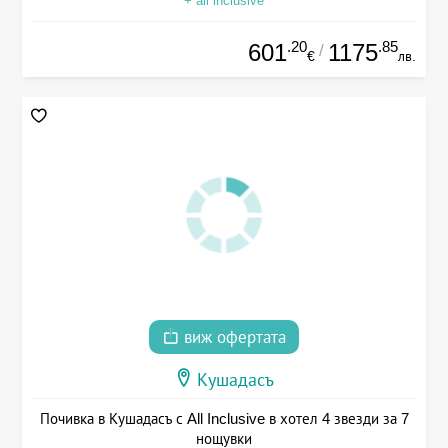
+ all inclusive
.20
.85
601
1175
/
€
лв.
виж офертата
Кушадасъ
Почивка в Кушадасъ с All Inclusive в хотел 4 звезди за 7
нощувки