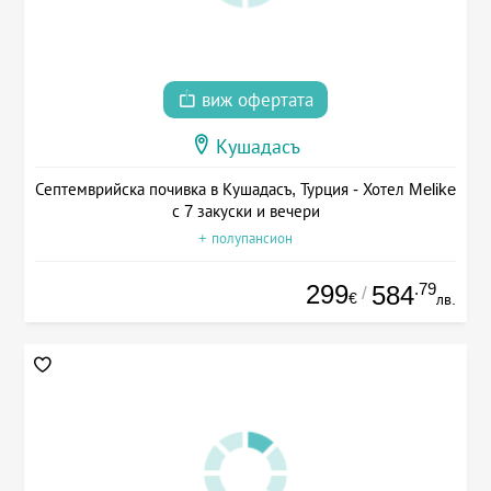
виж офертата
Кушадасъ
Септемврийска почивка в Кушадасъ, Турция - Хотел Melike
с 7 закуски и вечери
+ полупансион
299
.79
584
/
€
лв.