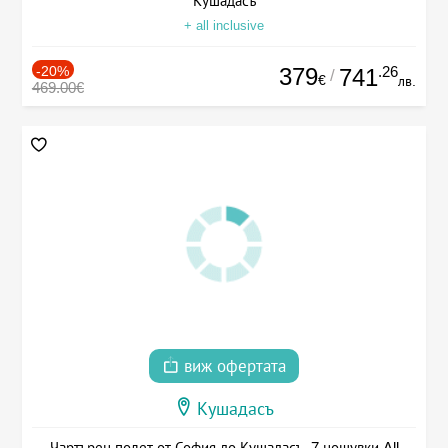
Кушадасъ
+ all inclusive
-20%
379
.26
741
/
€
лв.
469.00€
виж офертата
Кушадасъ
Чартърен полет от София до Кушадасъ, 7 нощувки All