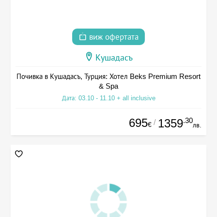
виж офертата
Кушадасъ
Почивка в Кушадасъ, Турция: Хотел Beks Premium Resort
& Spa
Дата: 03.10 - 11.10 + all inclusive
695
.30
1359
/
€
лв.