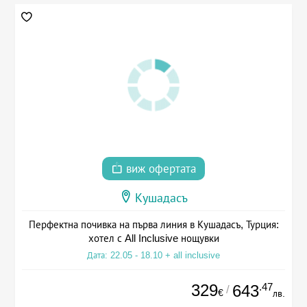
виж офертата
Кушадасъ
Перфектна почивка на първа линия в Кушадасъ, Турция:
хотел с All Inclusive нощувки
Дата: 22.05 - 18.10 + all inclusive
329
.47
643
/
€
лв.