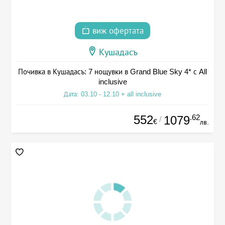
виж офертата
Кушадасъ
Почивка в Кушадасъ: 7 нощувки в Grand Blue Sky 4* с All
inclusive
Дата: 03.10 - 12.10 + all inclusive
552
.62
1079
/
€
лв.