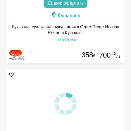
виж офертата
Кушадасъ
Луксозна почивка на първа линия в Omer Prime Holiday
Resort в Кушадасъ
+ all inclusive
-16%
358
.19
700
/
€
лв.
425.00€