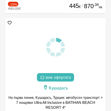
-10%
445
.34
870
/
€
лв.
490.00€
виж офертата
Кушадасъ
На първа линия, Кушадасъ, Турция: автобусен транспорт +
7 нощувки Ultra All Inclusive в BATIHAN BEACH
RESORT 4*