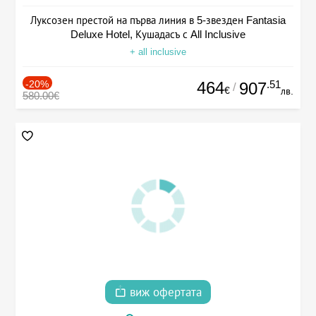
Луксозен престой на първа линия в 5-звезден Fantasia
Deluxe Hotel, Кушадасъ с All Inclusive
+ all inclusive
-20%
464
.51
907
/
€
лв.
580.00€
виж офертата