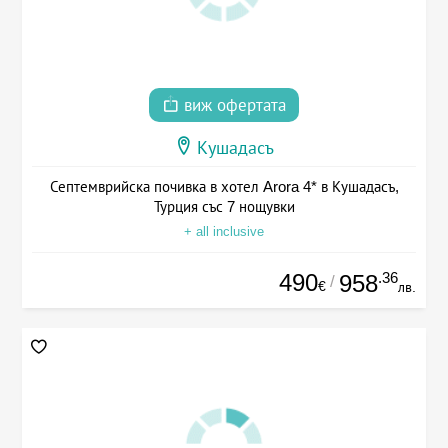
виж офертата
Кушадасъ
Септемврийска почивка в хотел Arora 4* в Кушадасъ,
Турция със 7 нощувки
+ all inclusive
490
.36
958
/
€
лв.