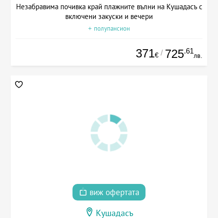
Незабравима почивка край плажните вълни на Кушадасъ с
включени закуски и вечери
+ полупансион
371
.61
725
/
€
лв.
виж офертата
Кушадасъ