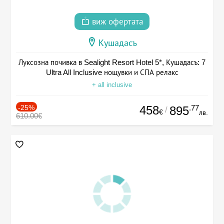
виж офертата
Кушадасъ
Луксозна почивка в Sealight Resort Hotel 5*, Кушадасъ: 7
Ultra All Inclusive нощувки и СПА релакс
+ all inclusive
-25%
458
.77
895
/
€
лв.
610.00€