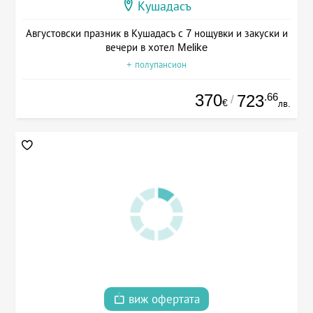
Кушадасъ
Августовски празник в Кушадасъ с 7 нощувки и закуски и
вечери в хотел Melike
+ полупансион
370
.66
723
/
€
лв.
виж офертата