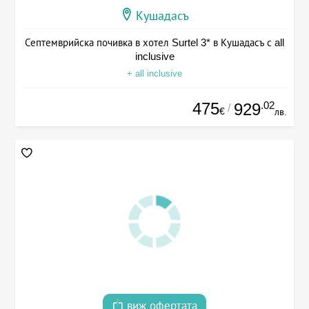
Кушадасъ
Септемврийска почивка в хотел Surtel 3* в Кушадасъ с all
inclusive
+ all inclusive
475
.02
929
/
€
лв.
виж офертата