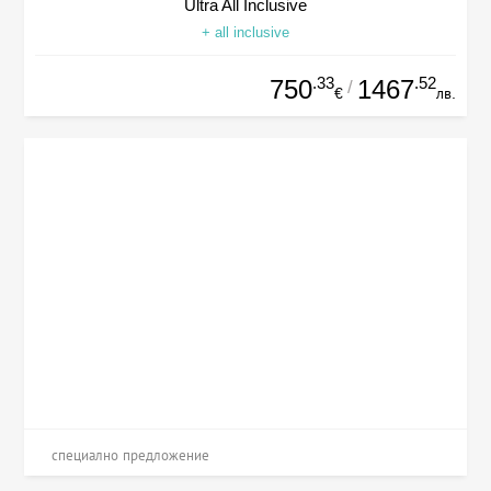
Ultra All Inclusive
+ all inclusive
.33
.52
750
1467
/
€
лв.
специално предложение