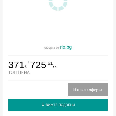
rio.bg
оферта от
371
725
/
.61
€
лв.
ТОП ЦЕНА
Изтекла оферта
ВИЖТЕ ПОДОБНИ