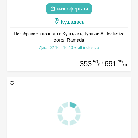
виж офертата
Кушадасъ
Незабравима почивка в Кушадасъ, Турция: All Inclusive
хотел Ramada
Дата: 02.10 - 16.10 + all inclusive
.50
.39
353
691
/
€
лв.