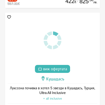
422
825
/
€
лв.
557.31€
виж офертата
Кушадасъ
Луксозна почивка в хотел 5 звезди в Кушадасъ, Турция,
Ultra All Inclusive
+ all inclusive