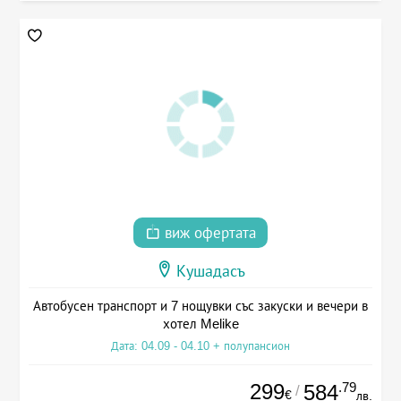
виж офертата
Кушадасъ
Автобусен транспорт и 7 нощувки със закуски и вечери в
хотел Melike
Дата: 04.09 - 04.10 + полупансион
299
.79
584
/
€
лв.