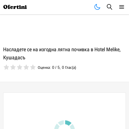
Почивки
Стоки
В града
Всички оферти
Ofertini
Насладете се на изгодна лятна почивка в Hotel Melike,
Кушадасъ
Оценка:
0
/
5
,
0
Глас(а)