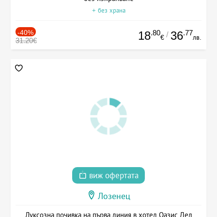
+ без храна
-40%
.80
.77
18
36
/
€
лв.
31.20€
виж офертата
Лозенец
Луксозна почивка на първа линия в хотел Оазис Дел