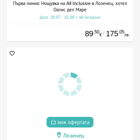
Първа линия: Нощувка на All Inclusive в Лозенец, хотел
Оазис дел Маре
Дата: 28.07 - 15.09 + all inclusive
.50
.05
89
175
/
€
лв.
виж офертата
Лозенец