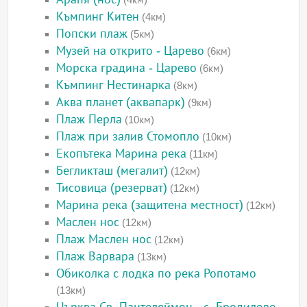
Къмпинг Китен
(4км)
Попски плаж
(5км)
Музей на открито - Царево
(6км)
Морска градина - Царево
(6км)
Къмпинг Нестинарка
(8км)
Аква планет (аквапарк)
(9км)
Плаж Перла
(10км)
Плаж при залив Стомопло
(10км)
Екопътека Марина река
(11км)
Бегликташ (мегалит)
(12км)
Тисовица (резерват)
(12км)
Марина река (защитена местност)
(12км)
Маслен нос
(12км)
Плаж Маслен нос
(12км)
Плаж Варвара
(13км)
Обиколка с лодка по река Ропотамо
(13км)