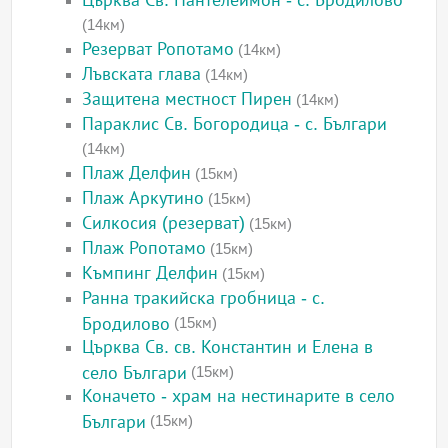
Църква Св. Пантелеймон - с. Бродилово
(14км)
Резерват Ропотамо
(14км)
Лъвската глава
(14км)
Защитена местност Пирен
(14км)
Параклис Св. Богородица - с. Българи
(14км)
Плаж Делфин
(15км)
Плаж Аркутино
(15км)
Силкосия (резерват)
(15км)
Плаж Ропотамо
(15км)
Къмпинг Делфин
(15км)
Ранна тракийска гробница - с.
Бродилово
(15км)
Църква Св. св. Константин и Елена в
село Българи
(15км)
Коначето - храм на нестинарите в село
Българи
(15км)