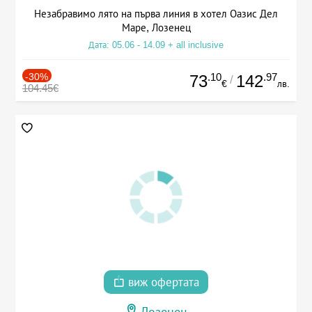
Незабравимо лято на първа линия в хотел Оазис Дел
Маре, Лозенец
Дата: 05.06 - 14.09 + all inclusive
-30%
.10
.97
73
142
/
€
лв.
104.45€
виж офертата
Лозенец