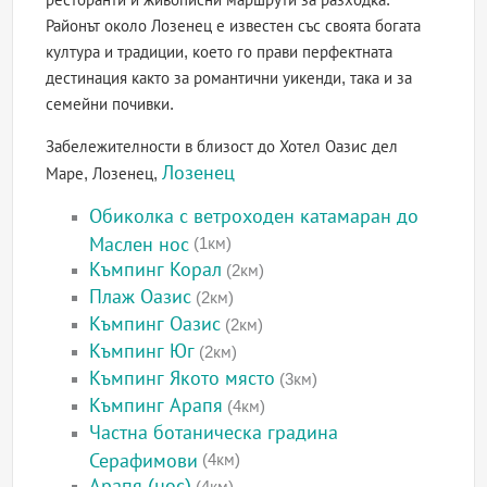
Районът около Лозенец е известен със своята богата
култура и традиции, което го прави перфектната
дестинация както за романтични уикенди, така и за
семейни почивки.
Забележителности в близост до Хотел Оазис дел
Лозенец
Маре, Лозенец,
Обиколка с ветроходен катамаран до
Маслен нос
(1км)
Къмпинг Корал
(2км)
Плаж Оазис
(2км)
Къмпинг Оазис
(2км)
Къмпинг Юг
(2км)
Къмпинг Якото място
(3км)
Къмпинг Арапя
(4км)
Частна ботаническа градина
Серафимови
(4км)
Арапя (нос)
(4км)