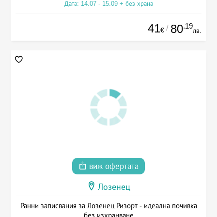
Дата: 14.07 - 15.09 + без храна
41
.19
80
/
€
лв.
виж офертата
Лозенец
Ранни записвания за Лозенец Ризорт - идеална почивка
без изхранване