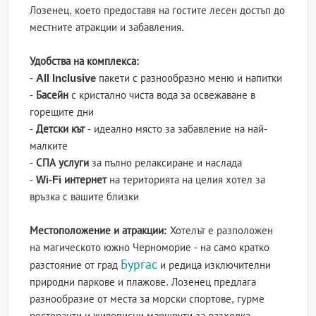
Лозенец, което предоставя на гостите лесен достъп до
местните атракции и забавления.
Удобства на комплекса:
-
All Inclusive
пакети с разнообразно меню и напитки
-
Басейн
с кристално чиста вода за освежаване в
горещите дни
-
Детски кът
- идеално място за забавление на най-
малките
-
СПА услуги
за пълно релаксиране и наслада
-
Wi-Fi интернет
на територията на целия хотел за
връзка с вашите близки
Местоположение и атракции:
Хотелът е разположен
на магическото южно Черноморие - на само кратко
Бургас
разстояние от град
и редица изключителни
природни паркове и плажове. Лозенец предлага
разнообразие от места за морски спортове, гурме
ресторанти и живописни маршрути за разходка.