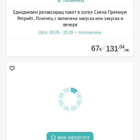
Еднодневен релаксиращ пакет в хотел Сиена Премиум
Ритрийт, Лозенец с включена закуска или закуска и
вечеря
Дата: 29.05 - 15.09 + полупансион
67
.04
131
/
€
лв.
виж офертата