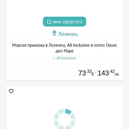
виж офертата
Лозенец
Морска приказка в Лозенец: All Inclusive в хотел Оазис
дел Маре
+ all inclusive
.33
.42
73
143
/
€
лв.