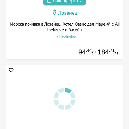
виж офертата
Лозенец
Морска почивка в Лозенец: Хотел Оазис дел Маре 4* с All
Inclusive и басейн
+ all inclusive
.44
.71
94
184
/
€
лв.