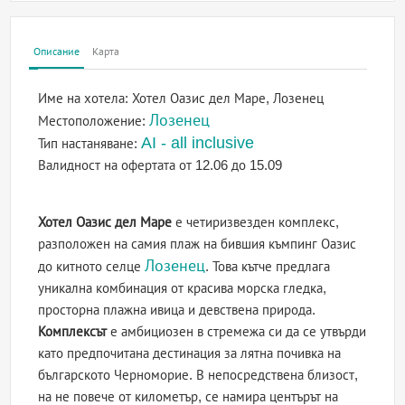
Описание
Карта
Име на хотела:
Хотел Оазис дел Маре, Лозенец
Лозенец
Местоположение:
AI - all inclusive
Тип настаняване:
Валидност на офертата
от 12.06 до 15.09
Хотел Оазис дел Маре
е четиризвезден комплекс,
разположен на самия плаж на бившия къмпинг Оазис
Лозенец
до китното селце
. Това кътче предлага
уникална комбинация от красива морска гледка,
просторна плажна ивица и девствена природа.
Комплексът
е амбициозен в стремежа си да се утвърди
като предпочитана дестинация за лятна почивка на
българското Черноморие. В непосредствена близост,
на не повече от километър, се намира центърът на