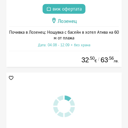
виж офертата
Лозенец
Почивка в Лозенец: Нощувка с басейн в хотел Атива на 60
м от плажа
Дата: 04.08 - 12.09 + без храна
.50
.56
32
63
/
€
лв.