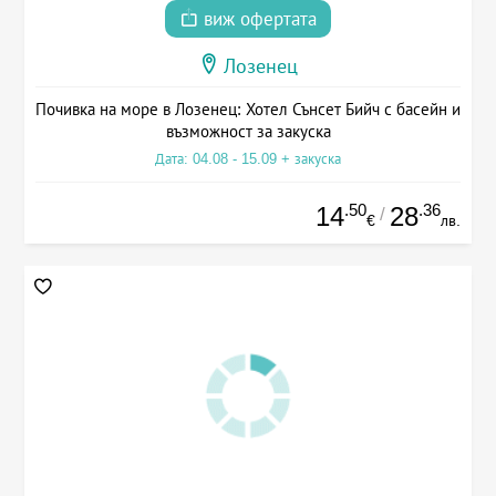
виж офертата
Лозенец
Почивка на море в Лозенец: Хотел Сънсет Бийч с басейн и
възможност за закуска
Дата: 04.08 - 15.09 + закуска
.50
.36
14
28
/
€
лв.