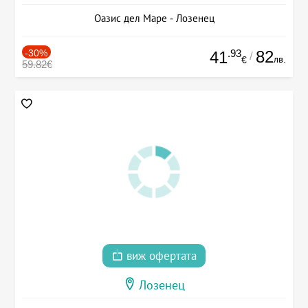
Оазис дел Маре - Лозенец
-30%
.93
82
41
/
лв.
€
59.82€
виж офертата
Лозенец