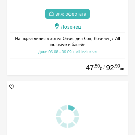
виж офертата
Лозенец
На първа линия в хотел Оазис дел Сол, Лозенец с All
inclusive и басейн
Дата: 06.08 - 06.09 + all inclusive
.50
.90
47
92
/
€
лв.