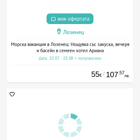
виж офертата
Лозенец
Морска ваканция в Лозенец: Нощувка със закуска, вечеря
и басейн в семеен хотел Ариана
Дата: 22.07 - 23.08 + полупансион
55
.57
107
/
€
лв.