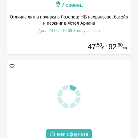
Лозенец
Отлична лятна почивка в Лозенец: HB изхранване, басейн
и паркинг в Хотел Ариана
Дата: 24.08 - 10.09 + полупансион
.50
.90
47
92
/
€
лв.
виж офертата