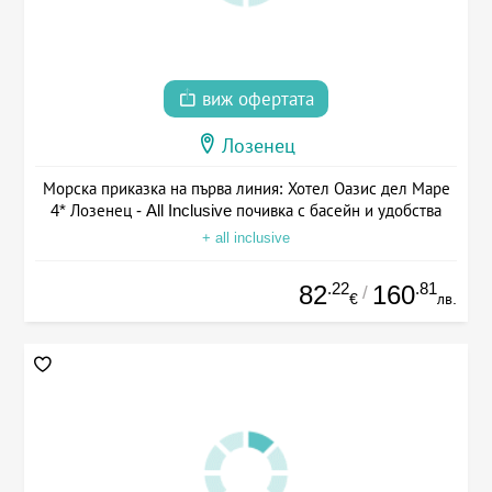
виж офертата
Лозенец
Морска приказка на първа линия: Хотел Оазис дел Маре
4* Лозенец - All Inclusive почивка с басейн и удобства
+ all inclusive
.22
.81
82
160
/
€
лв.