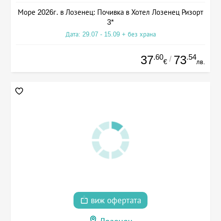
Море 2026г. в Лозенец: Почивка в Хотел Лозенец Ризорт
3*
Дата: 29.07 - 15.09 + без храна
.60
.54
37
73
/
€
лв.
виж офертата