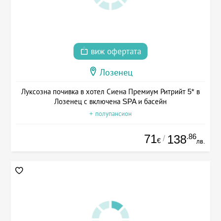
виж офертата
Лозенец
Луксозна почивка в хотел Сиена Премиум Ритрийт 5* в
Лозенец с включена SPA и басейн
+ полупансион
71
.86
138
/
€
лв.