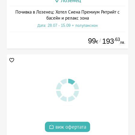
Лозенец
Почивка в Лозенец: Хотел Сиена Премиум Ритрийт с
басейн и релакс зона
Дата: 28.07 - 15.09 + полупансион
99
.63
193
/
€
лв.
виж офертата