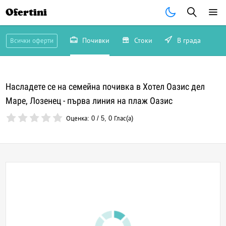
Ofertini
Почивки
Стоки
В града
Всички оферти
Насладете се на семейна почивка в Хотел Оазис дел
Маре, Лозенец - първа линия на плаж Оазис
Оценка:
0
/
5
,
0
Глас(а)