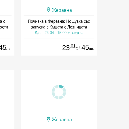
Жеравна
а с
Почивка в Жеравна: Нощувка със
ости
закуска в Къщата с Лозницата
Дата: 24.04 - 15.09 + закуска
а
45
.01
45
23
/
лв.
лв.
€
Жеравна