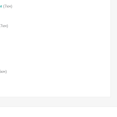
и
(7км)
7км)
5км)