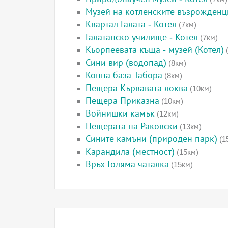
Музей на котленските възрожденц
Квартал Галата - Котел
(7км)
Галатанско училище - Котел
(7км)
Кьорпеевата къща - музей (Котел)
(
Сини вир (водопад)
(8км)
Конна база Табора
(8км)
Пещера Кървавата локва
(10км)
Пещера Приказна
(10км)
Войнишки камък
(12км)
Пещерата на Раковски
(13км)
Сините камъни (природен парк)
(1
Карандила (местност)
(15км)
Връх Голяма чаталка
(15км)