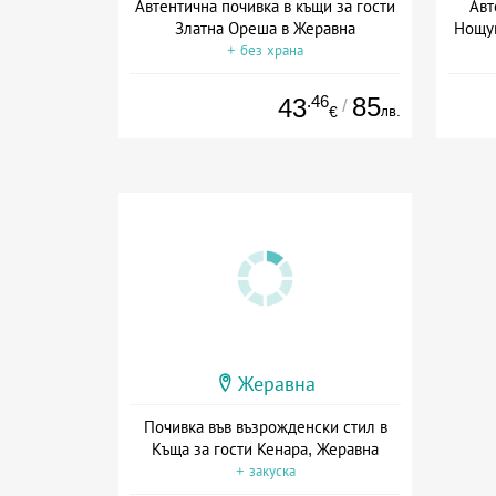
Автентична почивка в къщи за гости
Авт
Златна Ореша в Жеравна
Нощув
+ без храна
.46
85
43
/
лв.
€
Жеравна
Почивка във възрожденски стил в
Къща за гости Кенара, Жеравна
+ закуска