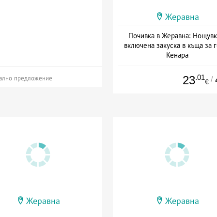
Жеравна
Почивка в Жеравна: Нощувк
включена закуска в къща за г
Кенара
Дата: 24.04 - 15.09 + закуск
.01
23
/
ално предложение
€
Жеравна
Жеравна