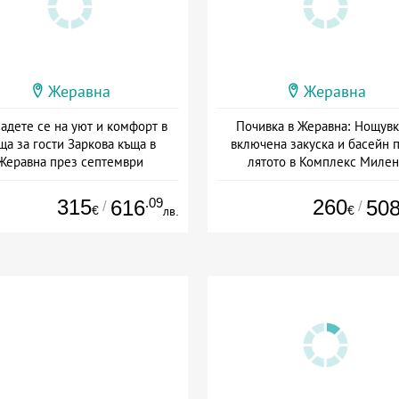
Жеравна
Жеравна
адете се на уют и комфорт в
Почивка в Жеравна: Нощувк
ща за гости Заркова къща в
включена закуска и басейн 
Жеравна през септември
лятото в Комплекс Милен
Продановите къщи
+ без храна
Дата: 26.06 - 30.12 + закуск
315
.09
260
616
50
/
/
€
€
лв.