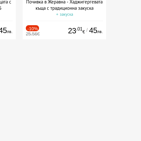
щата с
Почивка в Жеравна - Хаджигергевата
5
къща с традиционна закуска
+ закуска
45
-10%
.01
45
23
/
лв.
лв.
€
25.56€