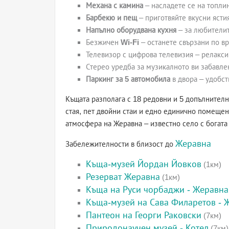
Механа с камина
– насладете се на топлин
Барбекю и пещ
– приготвяйте вкусни ястия
Напълно оборудвана кухня
– за любителит
Безжичен
Wi-Fi
– останете свързани по вр
Телевизор с цифрова телевизия – релакси
Стерео уредба за музикалното ви забавле
Паркинг за 5 автомобила
в двора – удобст
Къщата разполага с 18 редовни и 5 допълнителн
стая, пет двойни стаи и едно единично помещен
атмосфера на Жеравна – известно село с богата
Жеравна
Забележителности в близост до
Къща-музей Йордан Йовков
(1км)
Резерват Жеравна
(1км)
Къща на Руси чорбаджи - Жеравна
Къща-музей на Сава Филаретов - 
Пантеон на Георги Раковски
(7км)
Природонаучен музей - Котел
(7км)