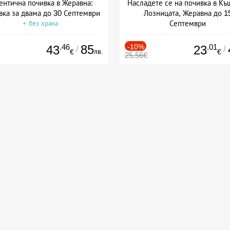
ентична почивка в Жеравна:
Насладете се на почивка в Къ
ка за двама до 30 Септември
Лозницата, Жеравна до 1
Септември
+ без храна
+ закуска
.46
85
-10%
.01
43
23
/
/
лв.
€
€
25.56€