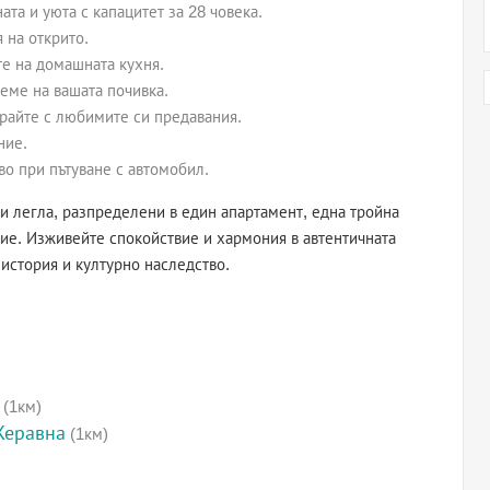
ата и уюта с капацитет за 28 човека.
 на открито.
е на домашната кухня.
еме на вашата почивка.
райте с любимите си предавания.
ние.
во при пътуване с автомобил.
и легла, разпределени в един апартамент, една тройна
ие. Изживейте спокойствие и хармония в автентичната
 история и културно наследство.
(1км)
Жеравна
(1км)