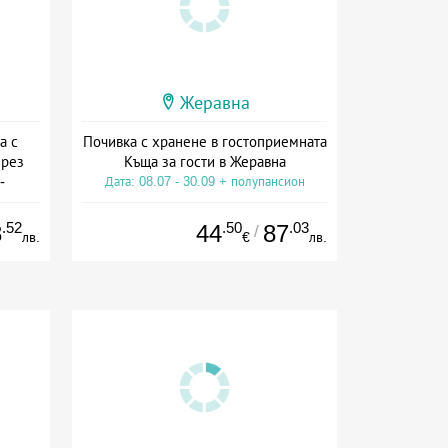
Жеравна
а с
Почивка с хранене в гостоприемната
през
Къща за гости в Жеравна
-
Дата: 08.07 - 30.09 + полупансион
а
.52
.50
.03
8
44
87
/
лв.
€
лв.