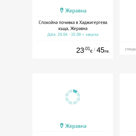
Жеравна
Спокойна почивка в Хаджигергева
къща, Жеравна
Дата: 24.04 - 15.09 + закуска
.01
45
23
/
специ
лв.
€
Жеравна