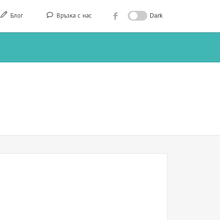
Блог
Връзка с нас
Dark
а