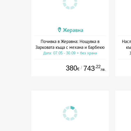
Жеравна
Почивка в Жеравна: Нощувка в
Насл
Зарковата къща с механа и барбекю
къ
Дата: 07.05 - 30.09 + без храна
380
.22
743
/
€
лв.