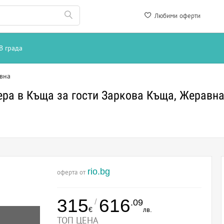
Любими оферти
В града
вна
ера в Къща за гости Заркова Къща, Жеравн
rio.bg
оферта от
315
616
/
.09
€
лв.
ТОП ЦЕНА