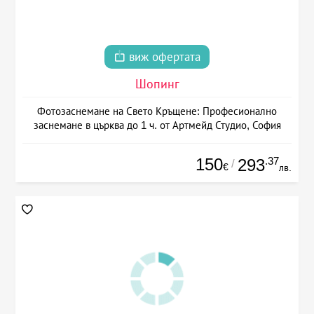
виж офертата
Шопинг
Фотозаснемане на Свето Кръщене: Професионално
заснемане в църква до 1 ч. от Артмейд Студио, София
150
.37
293
/
€
лв.