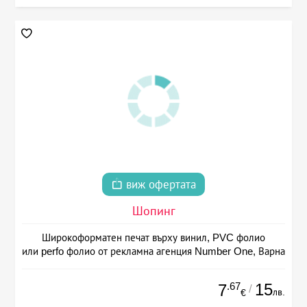
виж офертата
Шопинг
Широкоформатен печат върху винил, PVC фолио
или perfo фолио от рекламна агенция Number One, Варна
.67
15
7
/
лв.
€