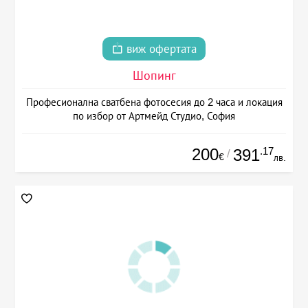
виж офертата
Шопинг
Професионална сватбена фотосесия до 2 часа и локация
по избор от Артмейд Студио, София
200
.17
391
/
€
лв.