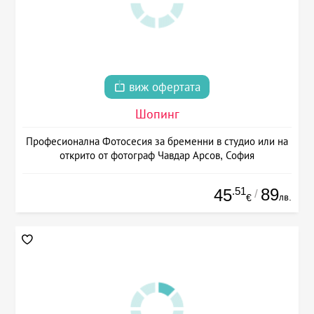
виж офертата
Шопинг
Професионална Фотосесия за бременни в студио или на
открито от фотограф Чавдар Арсов, София
.51
89
45
/
лв.
€