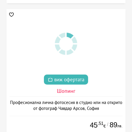
виж офертата
Шопинг
Професионална лична фотосесия в студио или на открито
от фотограф Чавдар Арсов, София
.51
89
45
/
лв.
€