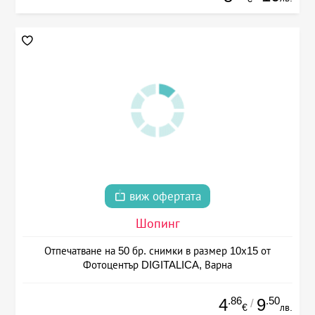
виж офертата
Шопинг
Отпечатване на 50 бр. снимки в размер 10х15 от
Фотоцентър DIGITALICA, Варна
.86
.50
4
9
/
€
лв.