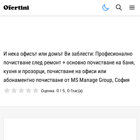
Почивки
Стоки
В града
Всички оферти
Ofertini
И нека офисът или домът Ви заблести: Професионално
почистване след ремонт + основно почистване на баня,
кухня и прозорци, почистване на офиси или
абонаментно почистване от MS Manage Group, София
Оценка:
0
/
5
,
0
Глас(а)