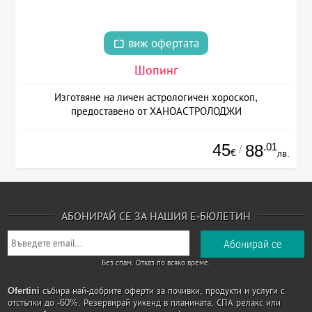
виж офертата
Шопинг
Изготвяне на личен астрологичен хороскоп,
предоставено от ХАНОАСТРОЛОДЖИ
45
.01
88
/
€
лв.
АБОНИРАЙ СЕ ЗА НАШИЯ Е-БЮЛЕТИН
Без спам. Отказ по всяко време.
Ofertini
събира най-добрите оферти за почивки, продукти и услуги с
отстъпки до -60%. Резервирай уикенд в планината, СПА релакс или