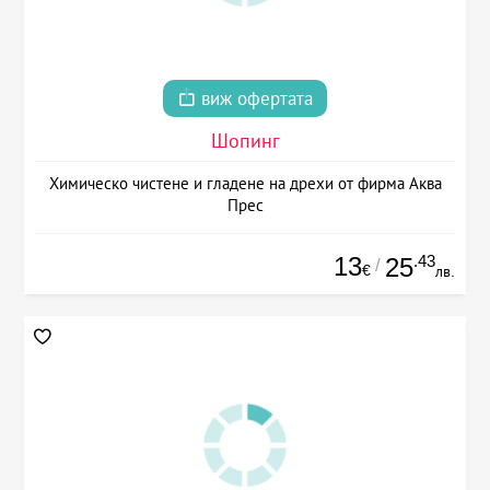
виж офертата
Шопинг
Химическо чистене и гладене на дрехи от фирма Аква
Прес
13
.43
25
/
€
лв.