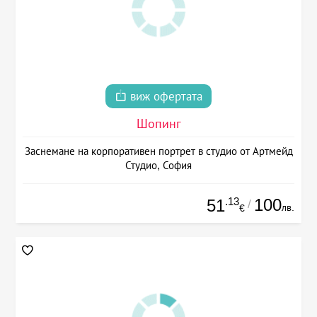
виж офертата
Шопинг
Заснемане на корпоративен портрет в студио от Артмейд
Студио, София
.13
100
51
/
лв.
€