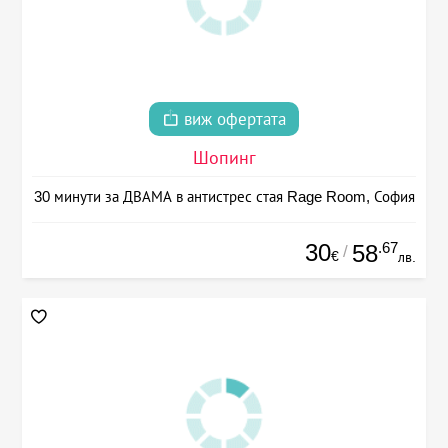
виж офертата
Шопинг
30 минути за ДВАМА в антистрес стая Rage Room, София
30
.67
58
/
€
лв.