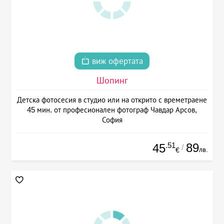
виж офертата
Шопинг
Детска фотосесия в студио или на открито с времетраене
45 мин. от професионален фотограф Чавдар Арсов,
София
.51
89
45
/
лв.
€