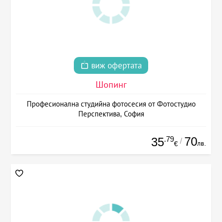
виж офертата
Шопинг
Професионална студийна фотосесия от Фотостудио
Перспектива, София
.79
70
35
/
лв.
€