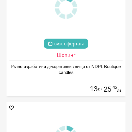
виж офертата
Шопинг
Ръчно изработени декоративни свещи от NDPL Boutique
candles
13
.43
25
/
€
лв.