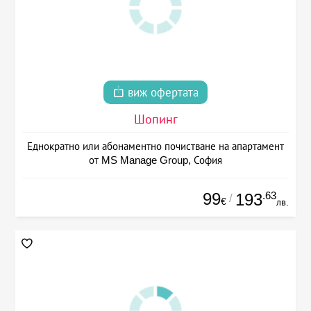
виж офертата
Шопинг
Еднократно или абонаментно почистване на апартамент
от MS Manage Group, София
99
.63
193
/
€
лв.