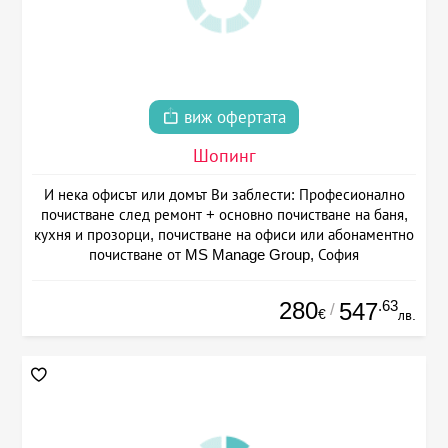
виж офертата
Шопинг
И нека офисът или домът Ви заблести: Професионално
почистване след ремонт + основно почистване на баня,
кухня и прозорци, почистване на офиси или абонаментно
почистване от MS Manage Group, София
280
.63
547
/
€
лв.