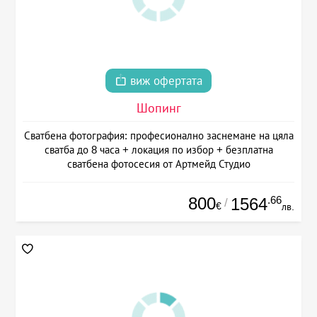
виж офертата
Шопинг
Сватбена фотография: професионално заснемане на цяла
сватба до 8 часа + локация по избор + безплатна
сватбена фотосесия от Артмейд Студио
800
.66
1564
/
€
лв.