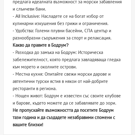
предлага идеалната възможност за морски забавления
и слънчеви бани.
- All Inclusive: Насладете се на богат избор от
кулинарни изкушения без грижи и ограничения.
- Удобства: Големи плувни басейни, СПА център и
разнообразни съоръжения за спорт и релаксация.
Какво да правите в Бодрум?
- Разходка до замъка на Бодрум: Историческа
забележителност, която предлага завладяваща гледка
към морето и околните острови.
- Местна кухня: Опитайте свежи морски дарове и
автентични турски ястия в някои от най-добрите
ресторанти в региона.
- Нощен живот: Бодрум е известен със своите клубове
и барове, където можете да се забавлявате до зори.
Не пропускайте възможността да посетите Бодрум
тази година и да създадете незабравими спомени с
вашите близки!