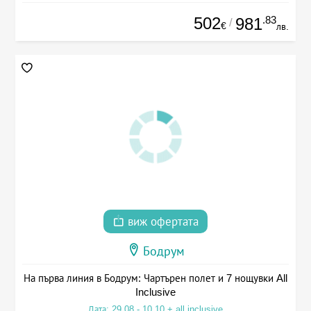
502
.83
981
/
€
лв.
виж офертата
Бодрум
На първа линия в Бодрум: Чартърен полет и 7 нощувки All
Inclusive
Дата: 29.08 - 10.10 + all inclusive