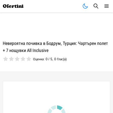
Почивки
Стоки
В града
Всички оферти
Ofertini
Невероятна почивка в Бодрум, Турция: Чартърен полет
+ 7 нощувки All Inclusive
Оценка:
0
/
5
,
0
Глас(а)