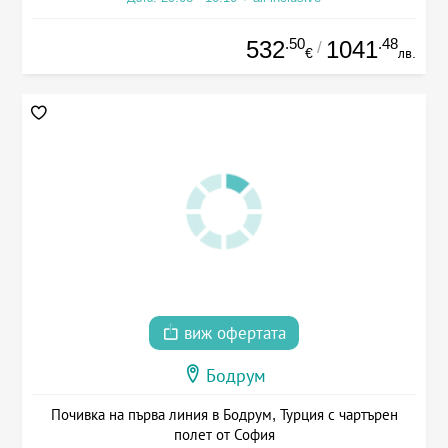
.50
.48
532
1041
/
€
лв.
виж офертата
Бодрум
Почивка на първа линия в Бодрум, Турция с чартърен
полет от София