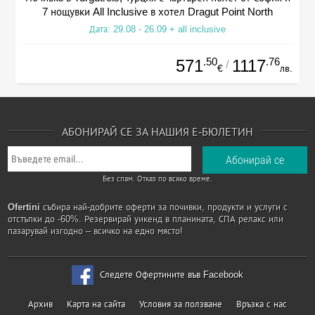
7 нощувки All Inclusive в хотел Dragut Point North
Дата: 29.08 - 26.09 + all inclusive
.50
.76
571
1117
/
€
лв.
АБОНИРАЙ СЕ ЗА НАШИЯ Е-БЮЛЕТИН
Без спам. Отказ по всяко време.
Ofertini
събира най-добрите оферти за почивки, продукти и услуги с
отстъпки до -60%. Резервирай уикенд в планината, СПА релакс или
пазарувай изгодно – всичко на едно място!
Следете Офертините във Facebook
Архив
Карта на сайта
Условия за ползване
Връзка с нас