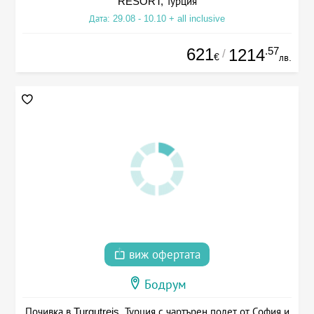
RESORT, Турция
Дата: 29.08 - 10.10 + all inclusive
621
.57
1214
/
€
лв.
виж офертата
Бодрум
Почивка в Turgutreis, Турция с чартърен полет от София и