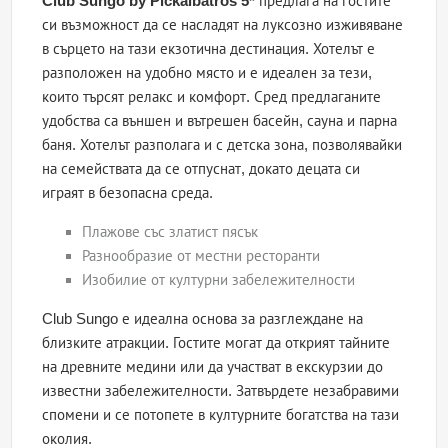
Club Sungo by Pickalbatros 5*
предлага на гостите
си възможност да се насладят на луксозно изживяване
в сърцето на тази екзотична дестинация. Хотелът е
разположен на удобно място и е идеален за тези,
които търсят релакс и комфорт. Сред предлаганите
удобства са външен и вътрешен басейн, сауна и парна
баня. Хотелът разполага и с детска зона, позволявайки
на семействата да се отпуснат, докато децата си
играят в безопасна среда.
Плажове със златист пясък
Разнообразие от местни ресторанти
Изобилие от културни забележителности
Club Sungo е идеална основа за разглеждане на
близките атракции. Гостите могат да открият тайните
на древните медини или да участват в екскурзии до
известни забележителности. Затвърдете незабравими
спомени и се потопете в културните богатства на тази
околия.