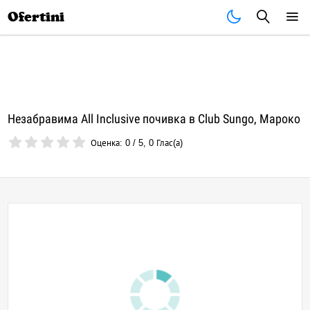
Почивки
Стоки
В града
Всички оферти
Ofertini
Незабравима All Inclusive почивка в Club Sungo, Мароко
Оценка:
0
/
5
,
0
Глас(а)