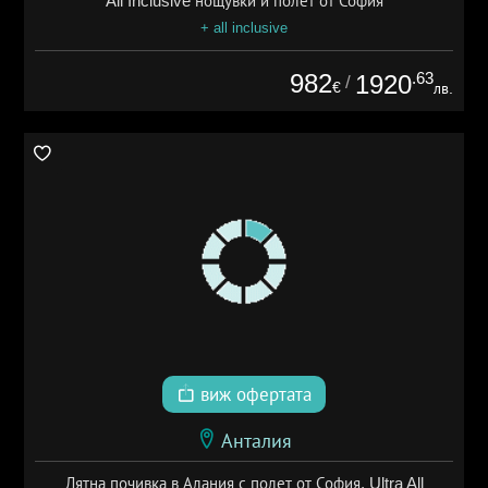
All Inclusive нощувки и полет от София
+ all inclusive
982
.63
1920
/
€
лв.
виж офертата
Анталия
Лятна почивка в Алания с полет от София, Ultra All