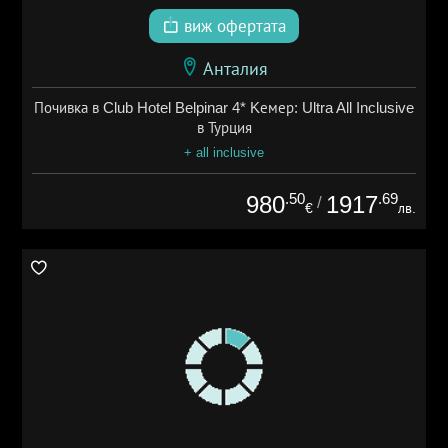
виж офертата
Анталия
Почивка в Club Hotel Belpinar 4* Kемер: Ultra All Inclusive
в Турция
+ all inclusive
.50
.69
980
1917
/
€
лв.