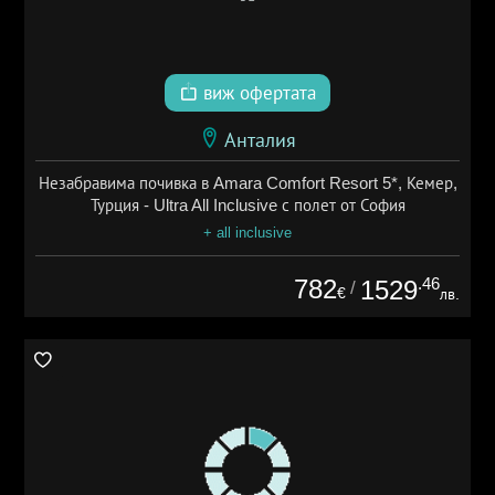
виж офертата
Анталия
Незабравима почивка в Amara Comfort Resort 5*, Кемер,
Турция - Ultra All Inclusive с полет от София
+ all inclusive
782
.46
1529
/
€
лв.