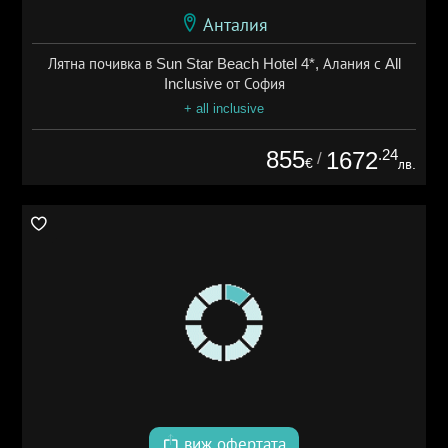
Анталия
Лятна почивка в Sun Star Beach Hotel 4*, Алания с All
Inclusive от София
+ all inclusive
855
.24
1672
/
€
лв.
виж офертата