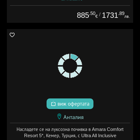
.50
.89
885
1731
/
€
лв.
виж офертата
Анталия
Насладете се на луксозна почивка в Amara Comfort
Resort 5*, Кемер, Турция, с Ultra All Inclusive