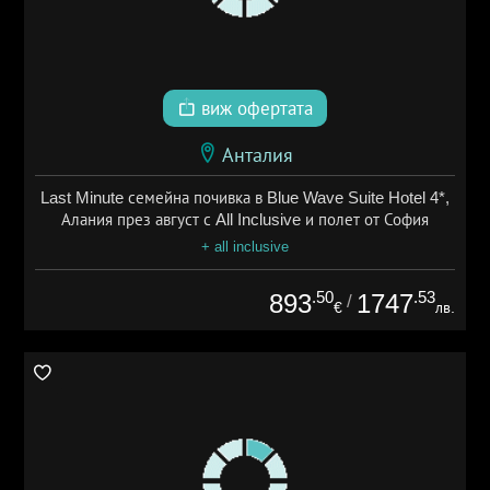
виж офертата
Анталия
Last Minute семейна почивка в Blue Wave Suite Hotel 4*,
Алания през август с All Inclusive и полет от София
+ all inclusive
.50
.53
893
1747
/
€
лв.