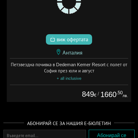
виж офертата
Анталия
Петзвездна почивка в Dedeman Kemer Resort с полет от
София през юли и август
+ all inclusive
849
.50
1660
/
€
лв.
АБОНИРАЙ СЕ ЗА НАШИЯ Е-БЮЛЕТИН