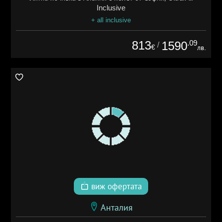
Inclusive
+ all inclusive
813
.09
1590
/
€
лв.
виж офертата
Анталия