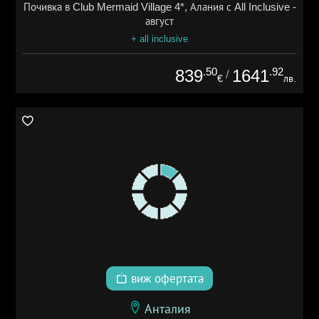
Почивка в Club Mermaid Village 4*, Алания с All Inclusive -
август
+ all inclusive
.50
.92
839
1641
/
€
лв.
виж офертата
Анталия