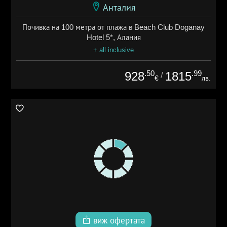
Анталия
Почивка на 100 метра от плажа в Beach Club Doganay
Hotel 5*, Алания
+ all inclusive
.50
.99
928
1815
/
€
лв.
виж офертата