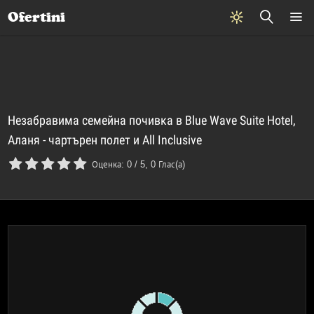
Почивки
Стоки
В града
Всички оферти
Ofertini
Незабравима семейна почивка в Blue Wave Suite Hotel,
Аланя - чартърен полет и All Inclusive
Оценка:
0
/
5
,
0
Глас(а)