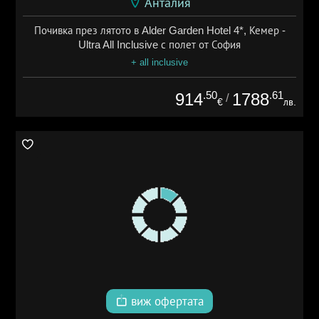
Анталия
Почивка през лятото в Alder Garden Hotel 4*, Кемер -
Ultra All Inclusive с полет от София
+ all inclusive
.50
.61
914
1788
/
€
лв.
виж офертата