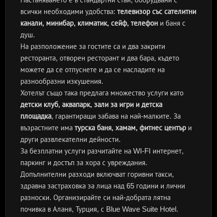
всички необходими удобства:
телевизор със сателитни
канали, минибар, климатик, сейф, телефон
и баня с
душ.
На разположение за гостите са и два закрити
ресторанта, отворен ресторант и два бара, където
можете да се отпуснете и да се насладите на
разнообразни изкушения.
Хотелът също така предлага множество услуги като
детски клуб, аквапарк, зали за игри и детска
площадка
, гарантиращи забава на най-малките. За
възрастните има
турска баня, хамам, фитнес център
и
други развлекателни дейности.
За безплатни услуги разчитайте на WI-FI интернет,
паркинг и достъп за хора с увреждания.
Допълнителни разходи включват горивни такси,
здравна застраховка за лица над 65 години и лични
разноски. Организирайте си най-добрата лятна
почивка в Аланя, Турция, с Blue Wave Suite Hotel.