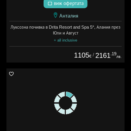
виж офертата
Анталия
Луксозна почивка в Drita Resort and Spa 5*, Алания през
Юли и Август
+ all inclusive
1105
.19
2161
/
€
лв.