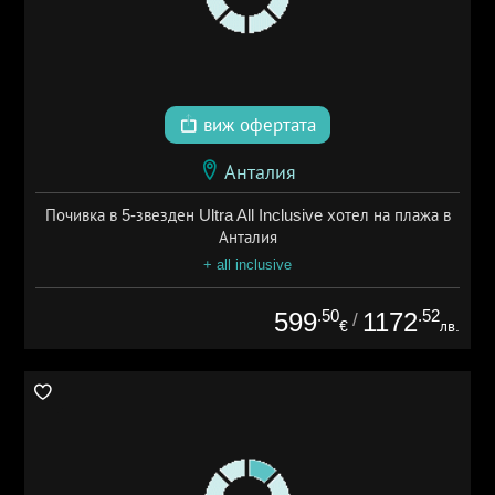
виж офертата
Анталия
Почивка в 5-звезден Ultra All Inclusive хотел на плажа в
Анталия
+ all inclusive
.50
.52
599
1172
/
€
лв.