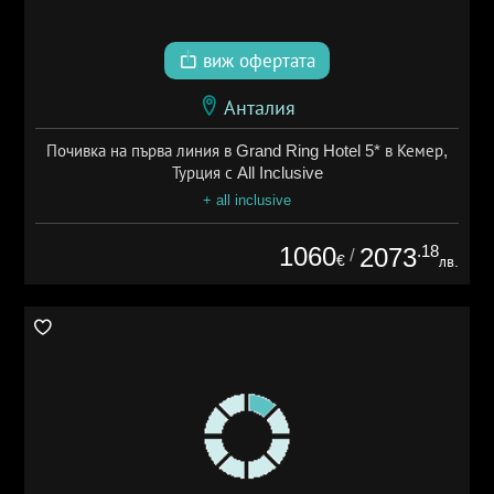
виж офертата
Анталия
Почивка на първа линия в Grand Ring Hotel 5* в Кемер,
Турция с All Inclusive
+ all inclusive
1060
.18
2073
/
€
лв.