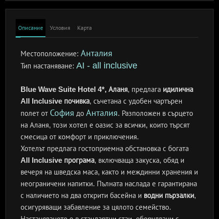
Описание
Условия
Карта
Анталия
Местоположение:
AI - all inclusive
Тип настаняване:
Blue Wave Suite Hotel 4*, Аланя
, предлага
идилична
All Inclusive почивка
, съчетана с удобен чартърен
София
Анталия
полет от
до
. Разположен в сърцето
на Аланя, този хотел е оазис за всички, които търсят
смесица от комфорт и приключения.
Хотелът предлага гостоприемна обстановка с богата
All Inclusive програма
, включваща закуска, обяд и
вечеря на шведска маса, както и междинни хранения и
неограничени напитки. Пълната наслада е гарантирана
с наличието на два открити басейна и
водни пързалки
,
осигуряващи забавление за цялото семейство.
Настаняването е в стандартни стаи, оборудвани с