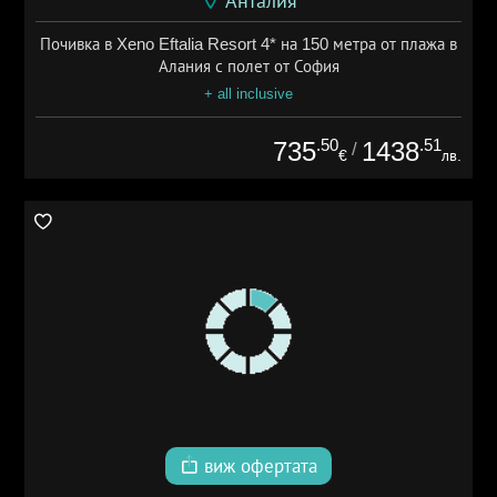
Анталия
Почивка в Xeno Eftalia Resort 4* на 150 метра от плажа в
Алания с полет от София
+ all inclusive
.50
.51
735
1438
/
€
лв.
виж офертата