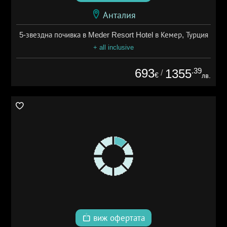
Анталия
5-звездна почивка в Meder Resort Hotel в Кемер, Турция
+ all inclusive
693
.39
1355
/
€
лв.
виж офертата