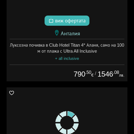
виж офертата
Анталия
Луксозна почивка в Club Hotel Titan 4* Аланя, само на 100
м от плажа с Ultra All Inclusive
+ all inclusive
.50
.08
790
1546
/
€
лв.