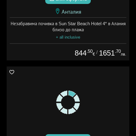
Анталия
Незабравима почивка в Sun Star Beach Hotel 4* в Алания
близо до плажа
+ all inclusive
.50
.70
844
1651
/
€
лв.