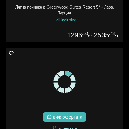
Лятна почивка в Greenwood Suites Resort 5* - Лара,
Турция
+ all inclusive
.50
.73
1296
2535
/
€
лв.
виж офертата