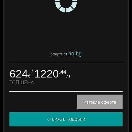
rio.bg
оферта от
624
1220
/
.44
€
лв.
ТОП ЦЕНА
Изтекла оферта
ВИЖТЕ ПОДОБНИ