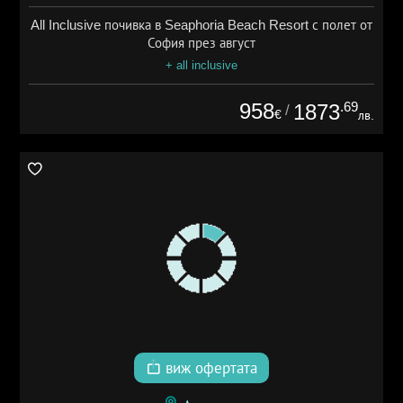
All Inclusive почивка в Seaphoria Beach Resort с полет от
София през август
+ all inclusive
958
.69
1873
/
€
лв.
виж офертата