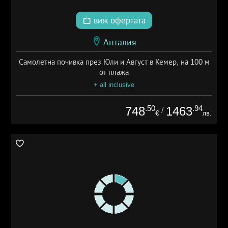
виж офертата
Анталия
Самолетна почивка през Юли и Август в Кемер, на 100 м
от плажа
+ all inclusive
.50
.94
748
1463
/
€
лв.