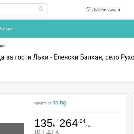
Любими оферти
В града
вци
 за гости Лъки - Еленски Балкан, село Рух
rio.bg
оферта от
135
264
/
.04
€
лв.
ТОП ЦЕНА