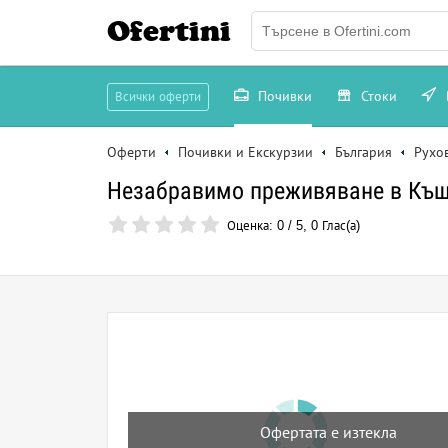
Ofertini
Почивки
Стоки
Всички оферти
Оферти
Почивки и Екскурзии
България
Рухо
Незабравимо преживяване в Къща
Оценка:
0
/
5
,
0
Глас(а)
Офертата е изтекла