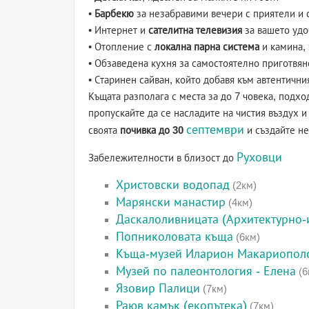
•
Барбекю
за незабравими вечери с приятели и 
• Интернет и
сателитна телевизия
за вашето удо
• Отопление с
локална парна система
и камина, 
• Обзаведена кухня за самостоятелно приготвян
• Старинен сайван, който добавя към автентични
Къщата разполага с места за до 7 човека, подх
пропускайте да се насладите на чистия въздух 
септември
своята
почивка до 30
и създайте н
Руховци
Забележителности в близост до
Христовски водопад
(2км)
Марянски манастир
(4км)
Даскалоливницата (Архитектурно-
Попниколовата къща
(6км)
Къща-музей Иларион Макариопол
Музей по палеонтология - Елена
(6
Язовир Палици
(7км)
Раюв камък (екопътека)
(7км)