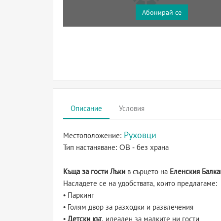
Абонирай се
Описание
Условия
Руховци
Местоположение:
Тип настаняване:
OB - без храна
Къща за гости Лъки
в сърцето на
Еленския Балка
Насладете се на удобствата, които предлагаме:
• Паркинг
• Голям двор за разходки и развлечения
•
Детски кът
, идеален за малките ни гости