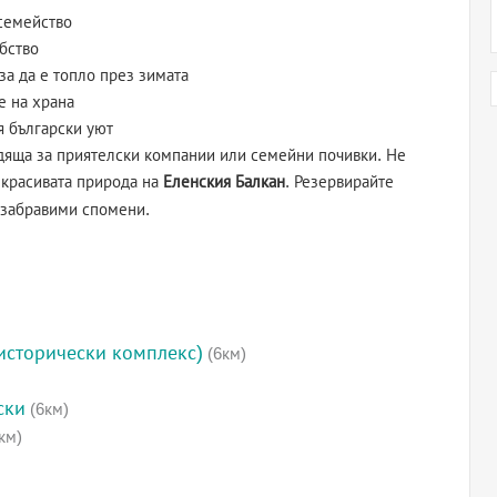
семейство
бство
за да е топло през зимата
е на храна
я български уют
одяща за приятелски компании или семейни почивки. Не
и красивата природа на
Еленския Балкан
. Резервирайте
езабравими спомени.
исторически комплекс)
(6км)
ски
(6км)
км)