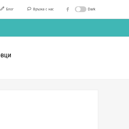
Блог
Връзка с нас
Dark
овци