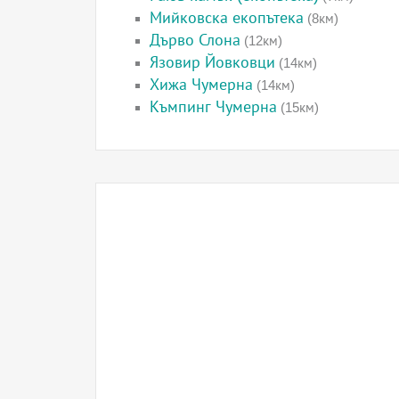
Мийковска екопътека
(8км)
Дърво Слона
(12км)
Язовир Йовковци
(14км)
Хижа Чумерна
(14км)
Къмпинг Чумерна
(15км)