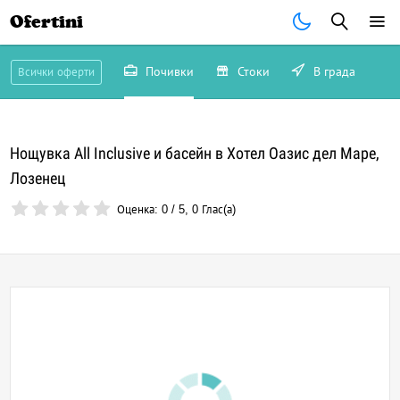
Ofertini
Почивки
Стоки
В града
Всички оферти
Нощувка All Inclusive и басейн в Хотел Оазис дел Маре,
Лозенец
Оценка:
0
/
5
,
0
Глас(а)