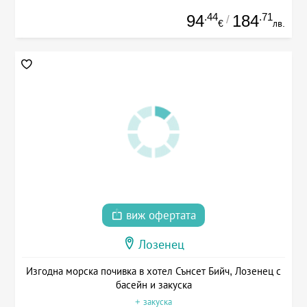
.44
.71
94
184
/
€
лв.
виж офертата
Лозенец
Изгодна морска почивка в хотел Сънсет Бийч, Лозенец с
басейн и закуска
+ закуска