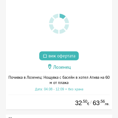
виж офертата
Лозенец
Почивка в Лозенец: Нощувка с басейн в хотел Атива на 60
м от плажа
Дата: 04.08 - 12.09 + без храна
.50
.56
32
63
/
€
лв.