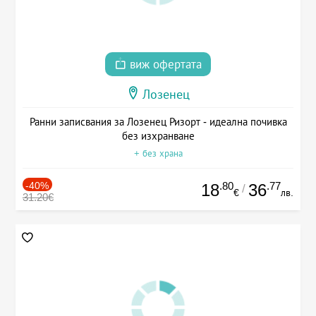
виж офертата
Лозенец
Ранни записвания за Лозенец Ризорт - идеална почивка
без изхранване
+ без храна
-40%
.80
.77
18
36
/
€
лв.
31.20€