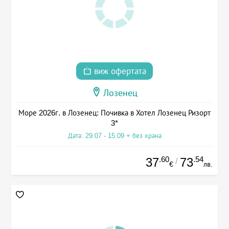
виж офертата
Лозенец
Море 2026г. в Лозенец: Почивка в Хотел Лозенец Ризорт
3*
Дата: 29.07 - 15.09 + без храна
.60
.54
37
73
/
€
лв.