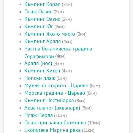
Къмпинг Корал
(2км)
Плаж Оазис
(2км)
Къмпинг Оазис
(2км)
Къмпинг Юг
(2км)
Къмпинг Якото място
(3км)
Къмпинг Арапя
(4км)
Частна ботаническа градина
Серафимови
(4км)
Арапя (нос)
(4км)
Къмпинг Китен
(4км)
Попски плаж
(5км)
Музей на открито - Царево
(6км)
Морска градина - Царево
(6км)
Къмпинг Нестинарка
(8км)
Аква планет (аквапарк)
(9км)
Плаж Перла
(10км)
Плаж при залив Стомопло
(10км)
Екопътека Марина река
(11км)