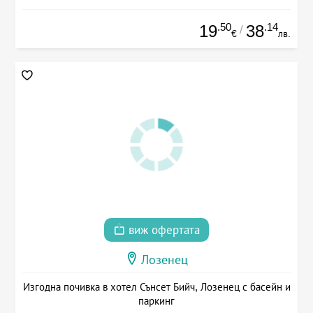
.50
.14
19
38
/
€
лв.
виж офертата
Лозенец
Изгодна почивка в хотел Сънсет Бийч, Лозенец с басейн и
паркинг