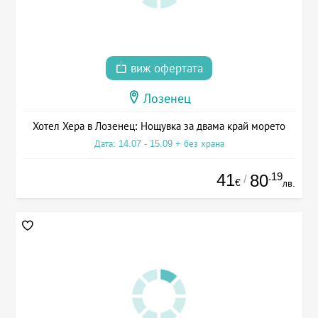
виж офертата
Лозенец
Хотел Хера в Лозенец: Нощувка за двама край морето
Дата: 14.07 - 15.09 + без храна
41
.19
80
/
€
лв.