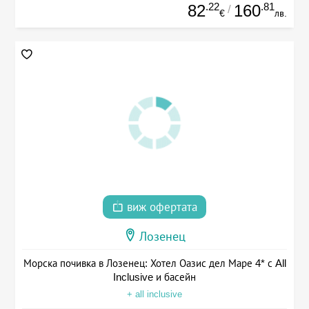
.22
.81
82
160
/
€
лв.
виж офертата
Лозенец
Морска почивка в Лозенец: Хотел Оазис дел Маре 4* с All
Inclusive и басейн
+ all inclusive