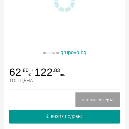
grupovo.bg
оферта от
62
122
/
.80
.83
€
лв.
ТОП ЦЕНА
Изтекла оферта
ВИЖТЕ ПОДОБНИ