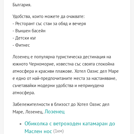
България.
Удобства, които можете да очаквате:
- Ресторант със стаи за обяд и вечеря
- Външен басейн
- Детски кът
- Фитнес
Лозенец е популярна туристическа дестинация на
южното Черноморие, известна със своята спокойна
атмосфера и красиви плажове. Хотел Оазис дел Маре
е едно от най-предпочитаните места за настаняване,
съчетавайки модерни удобства и непринудена
атмосфера.
Забележителности в близост до Хотел Оазис дел
Лозенец
Маре, Лозенец,
Обиколка с ветроходен катамаран до
Маслен нос
(1км)