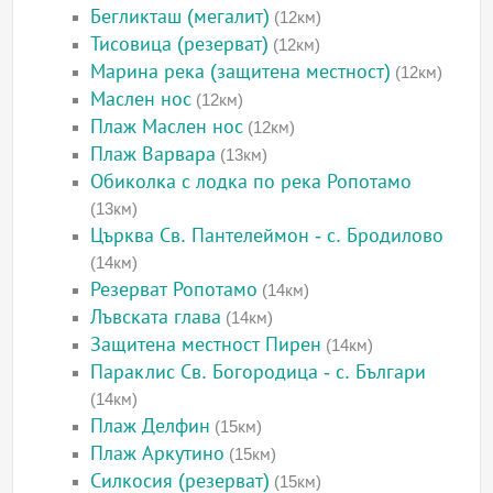
Бегликташ (мегалит)
(12км)
Тисовица (резерват)
(12км)
Марина река (защитена местност)
(12км)
Маслен нос
(12км)
Плаж Маслен нос
(12км)
Плаж Варвара
(13км)
Обиколка с лодка по река Ропотамо
(13км)
Църква Св. Пантелеймон - с. Бродилово
(14км)
Резерват Ропотамо
(14км)
Лъвската глава
(14км)
Защитена местност Пирен
(14км)
Параклис Св. Богородица - с. Българи
(14км)
Плаж Делфин
(15км)
Плаж Аркутино
(15км)
Силкосия (резерват)
(15км)