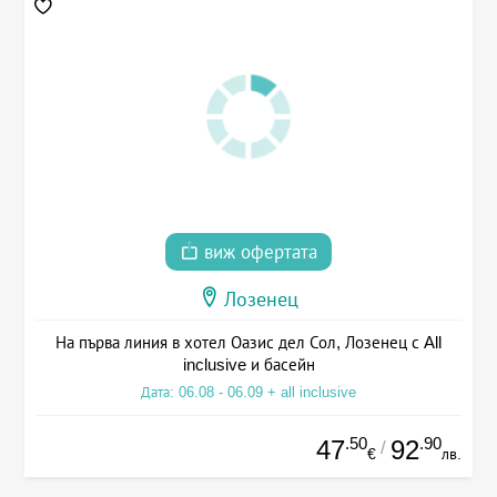
виж офертата
Лозенец
На първа линия в хотел Оазис дел Сол, Лозенец с All
inclusive и басейн
Дата: 06.08 - 06.09 + all inclusive
.50
.90
47
92
/
€
лв.