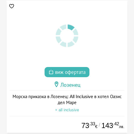
виж офертата
Лозенец
Морска приказка в Лозенец: All Inclusive в хотел Оазис
дел Маре
+ all inclusive
.33
.42
73
143
/
€
лв.