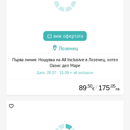
виж офертата
Лозенец
Първа линия: Нощувка на All Inclusive в Лозенец, хотел
Оазис дел Маре
Дата: 28.07 - 15.09 + all inclusive
.50
.05
89
175
/
€
лв.