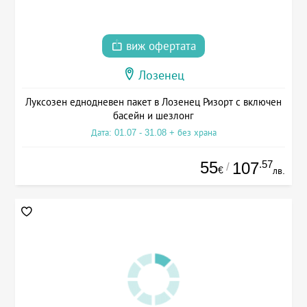
виж офертата
Лозенец
Луксозен еднодневен пакет в Лозенец Ризорт с включен
басейн и шезлонг
Дата: 01.07 - 31.08 + без храна
55
.57
107
/
€
лв.