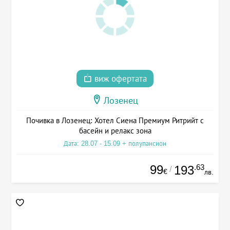
виж офертата
Лозенец
Почивка в Лозенец: Хотел Сиена Премиум Ритрийт с
басейн и релакс зона
Дата: 28.07 - 15.09 + полупансион
99
.63
193
/
€
лв.