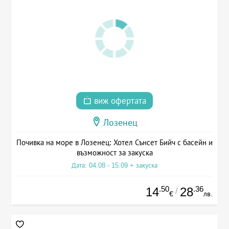
виж офертата
Лозенец
Почивка на море в Лозенец: Хотел Сънсет Бийч с басейн и
възможност за закуска
Дата: 04.08 - 15.09 + закуска
.50
.36
14
28
/
€
лв.