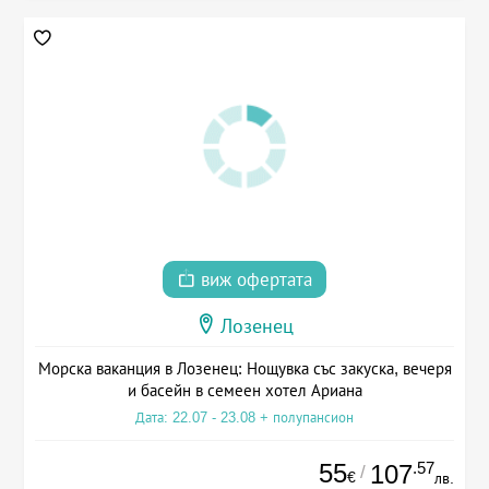
виж офертата
Лозенец
Морска ваканция в Лозенец: Нощувка със закуска, вечеря
и басейн в семеен хотел Ариана
Дата: 22.07 - 23.08 + полупансион
55
.57
107
/
€
лв.