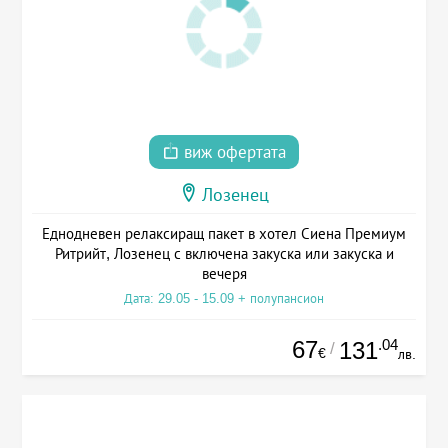
виж офертата
Лозенец
Еднодневен релаксиращ пакет в хотел Сиена Премиум
Ритрийт, Лозенец с включена закуска или закуска и
вечеря
Дата: 29.05 - 15.09 + полупансион
67
.04
131
/
€
лв.