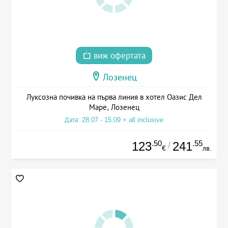
виж офертата
Лозенец
Луксозна почивка на първа линия в хотел Оазис Дел
Маре, Лозенец
Дата: 28.07 - 15.09 + all inclusive
.50
.55
123
241
/
€
лв.