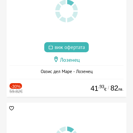
виж офертата
Лозенец
Оазис дел Маре - Лозенец
-30%
.93
82
41
/
лв.
€
59.82€