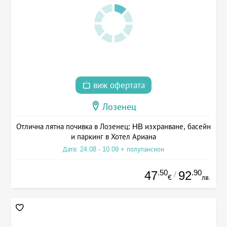
виж офертата
Лозенец
Отлична лятна почивка в Лозенец: HB изхранване, басейн
и паркинг в Хотел Ариана
Дата: 24.08 - 10.09 + полупансион
.50
.90
47
92
/
€
лв.