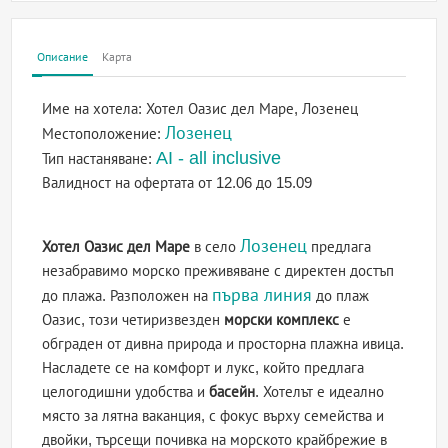
Описание
Карта
Име на хотела:
Хотел Оазис дел Маре, Лозенец
Лозенец
Местоположение:
AI - all inclusive
Тип настаняване:
Валидност на офертата
от 12.06 до 15.09
Лозенец
Хотел Оазис дел Маре
в село
предлага
незабравимо морско преживяване с директен достъп
първа линия
до плажа. Разположен на
до плаж
Оазис, този четиризвезден
морски комплекс
е
обграден от дивна природа и просторна плажна ивица.
Насладете се на комфорт и лукс, който предлага
целогодишни удобства и
басейн
. Хотелът е идеално
място за лятна ваканция, с фокус върху семейства и
двойки, търсещи почивка на морското крайбрежие в