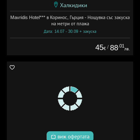
Халкидики
Mavridis Hotel*** в Коринос, Гърция - Нощувка със закуска
на метри от плажа
Дата: 14.07 - 30.09 + закуска
45
.01
88
/
€
лв.
виж офертата