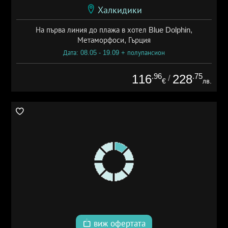
Халкидики
На първа линия до плажа в хотел Blue Dolphin,
Метаморфоси, Гърция
Дата: 08.05 - 19.09 + полупансион
.96
.75
116
228
/
€
лв.
виж офертата