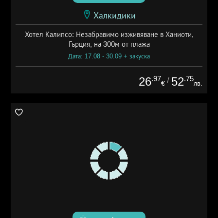
Халкидики
Хотел Калипсо: Незабравимо изживяване в Ханиоти,
Гърция, на 300м от плажа
Дата: 17.08 - 30.09 + закуска
.97
.75
26
52
/
€
лв.