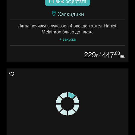
виж офертата
Халкидики
Лятна почивка в луксозен 4-звезден хотел Hanioti
Melathron близо до плажа
+ закуска
229
.89
447
/
€
лв.