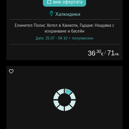
виж офертата
Халкидики
Елинител Полис Хотел в Ханиоти, Гърция: Нощувка с
изхранване и басейн
Дата: 25.07 - 04.10 + полупансион
.30
71
36
/
лв.
€