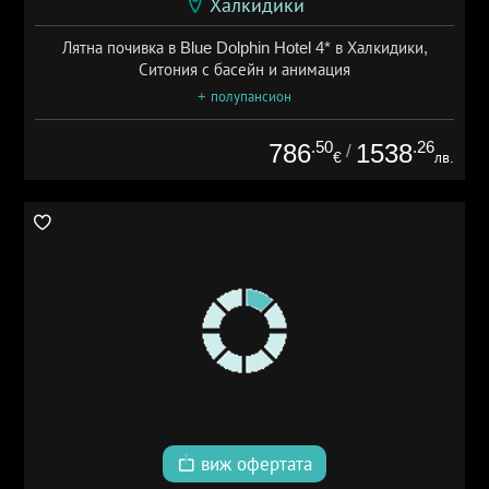
Халкидики
Лятна почивка в Blue Dolphin Hotel 4* в Халкидики,
Ситония с басейн и анимация
+ полупансион
.50
.26
786
1538
/
€
лв.
виж офертата