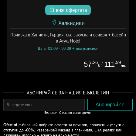
виж офертата
Халкидики
Почивка в Ханиоти, Гърция, със закуска и вечеря + басейн
в Arya Hotel
Дата: 01.09 - 30.09 + полупансион
.26
.99
57
111
/
€
лв.
АБОНИРАЙ СЕ ЗА НАШИЯ Е-БЮЛЕТИН
Без спам. Отказ по всяко време.
Ofertini
събира най-добрите оферти за почивки, продукти и услуги с
отстъпки до -60%. Резервирай уикенд в планината, СПА релакс или
пазарувай изгодно – всичко на едно място!