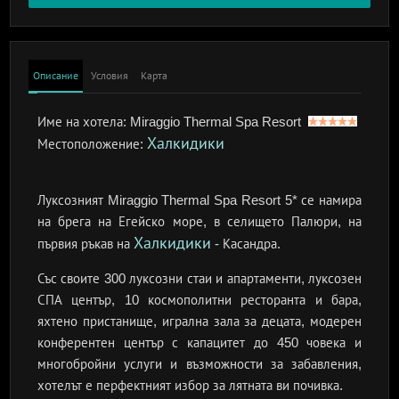
Описание
Условия
Карта
Име на хотела:
Miraggio Thermal Spa Resort
Халкидики
Местоположение:
Луксозният Miraggio Thermal Spa Resort 5* се намира
на брега на Егейско море, в селището Палюри, на
Халкидики
първия ръкав на
- Касандра.
Със своите 300 луксозни стаи и апартаменти, луксозен
СПА център, 10 космополитни ресторанта и бара,
яхтено пристанище, игрална зала за децата, модерен
конферентен център с капацитет до 450 човека и
многобройни услуги и възможности за забавления,
хотелът е перфектният избор за лятната ви почивка.