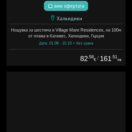
виж офертата
Халкидики
Нощувка за шестима в Village Mare Residences, на 100м
от плажа в Каливес, Халкидики, Гърция
Дата: 01.08 - 10.10 + без храна
.58
.51
82
161
/
€
лв.