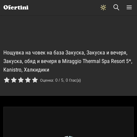
Почивки
Стоки
В града
Всички оферти
Ofertini
Нощувка на човек на база Закуска, Закуска и вечеря,
Закуска, обяд и вечеря в Miraggio Thermal Spa Resort 5*,
Kanistro, Халкидики
Оценка:
0
/
5
,
0
Глас(а)