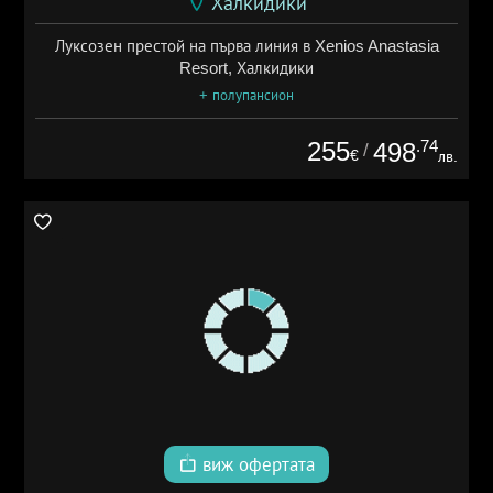
Халкидики
Луксозен престой на първа линия в Xenios Anastasia
Resort, Халкидики
+ полупансион
255
.74
498
/
€
лв.
виж офертата