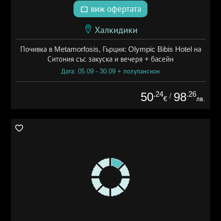
виж офертата
Халкидики
Почивка в Metamorfosis, Гърция: Olympic Bibis Hotel на
Ситония със закуска и вечеря + басейн
Дата: 05.09 - 30.09 + полупансион
.24
.26
50
98
/
€
лв.