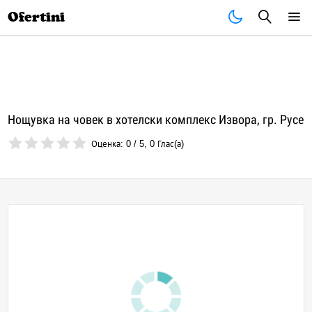
Почивки
Стоки
В града
Всички оферти
Ofertini
Нощувка на човек в хотелски комплекс Извора, гр. Русе
Оценка:
0
/
5
,
0
Глас(а)