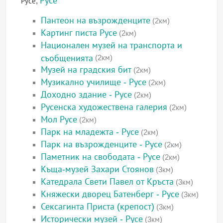
Русе
Русе,
Пантеон на възрожденците
(2км)
Картинг писта Русе
(2км)
Национален музей на транспорта и
съобщенията
(2км)
Музей на градския бит
(2км)
Музикално училище - Русе
(2км)
Доходно здание - Русе
(2км)
Русенска художествена галерия
(2км)
Мол Русе
(2км)
Парк на младежта - Русе
(2км)
Парк на възрожденците - Русе
(2км)
Паметник на свободата - Русе
(2км)
Къща-музей Захари Стоянов
(3км)
Катедрала Свети Павел от Кръста
(3км)
Княжески дворец Батенберг - Русе
(3км)
Сексагинта Приста (крепост)
(3км)
Исторически музей - Русе
(3км)