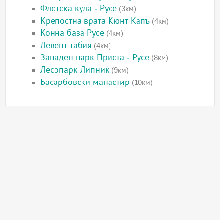
Флотска кула - Русе
(3км)
Крепостна врата Кюнт Капъ
(4км)
Конна база Русе
(4км)
Левент табия
(4км)
Западен парк Приста - Русе
(8км)
Лесопарк Липник
(9км)
Басарбовски манастир
(10км)