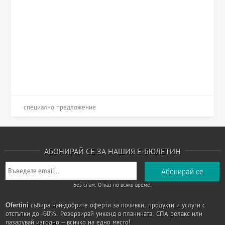
специално предложение
АБОНИРАЙ СЕ ЗА НАШИЯ Е-БЮЛЕТИН
Без спам. Отказ по всяко време.
Ofertini
събира най-добрите оферти за почивки, продукти и услуги с
отстъпки до -60%. Резервирай уикенд в планината, СПА релакс или
пазарувай изгодно – всичко на едно място!