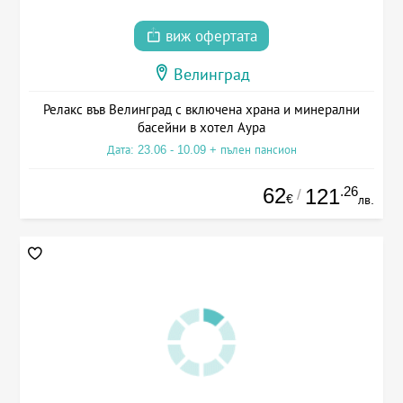
виж офертата
Велинград
Релакс във Велинград с включена храна и минерални
басейни в хотел Аура
Дата: 23.06 - 10.09 + пълен пансион
62
.26
121
/
€
лв.