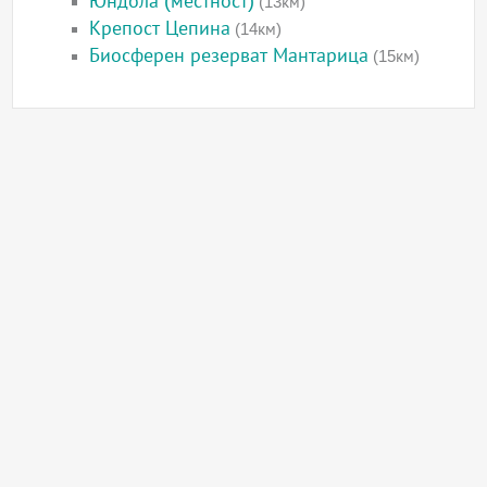
Юндола (местност)
(13км)
Крепост Цепина
(14км)
Биосферен резерват Мантарица
(15км)