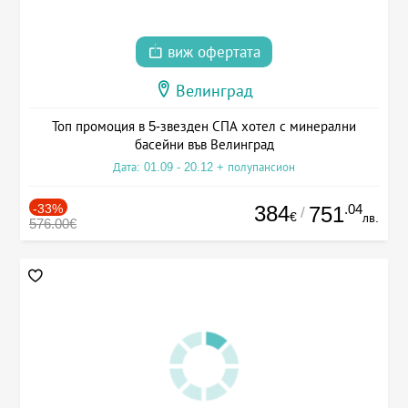
виж офертата
Велинград
Топ промоция в 5-звезден СПА хотел с минерални
басейни във Велинград
Дата: 01.09 - 20.12 + полупансион
-33%
384
.04
751
/
€
лв.
576.00€