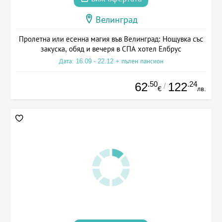
Велинград
Пролетна или есенна магия във Велинград: Нощувка със
закуска, обяд и вечеря в СПА хотел Елбрус
Дата: 16.09 - 22.12 + пълен пансион
.50
.24
62
122
/
€
лв.