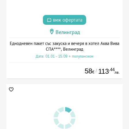
виж офертата
Велинград
Еднодневен пакет със закуска и вечеря в хотел Аква Вива
СПА****, Велинград
Дата: 01.01 - 15.09 + полупансион
58
.44
113
/
€
лв.