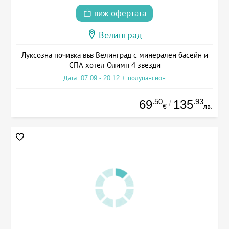
виж офертата
Велинград
Луксозна почивка във Велинград с минерален басейн и
СПА хотел Олимп 4 звезди
Дата: 07.09 - 20.12 + полупансион
.50
.93
69
135
/
€
лв.