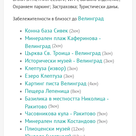
Охраняем паркинг; Застраховка; Туристически данък.
Велинград
Забележителности в близост до
Конна база Сивек
(2км)
Минерален плаж Каферинова -
Велинград
(2км)
Църква Св. Троица - Велинград
(3км)
Исторически музей - Велинград
(3км)
Клептуза (извор)
(3км)
Езеро Клептуза
(3км)
Картинг писта Велинград
(4км)
Пещера Лепеница
(8км)
Базилика в местността Николица -
Ракитово
(9км)
Часовникова кула - Ракитово
(9км)
Минерален плаж Костандово
(9км)
Плиоценски музей
(12км)