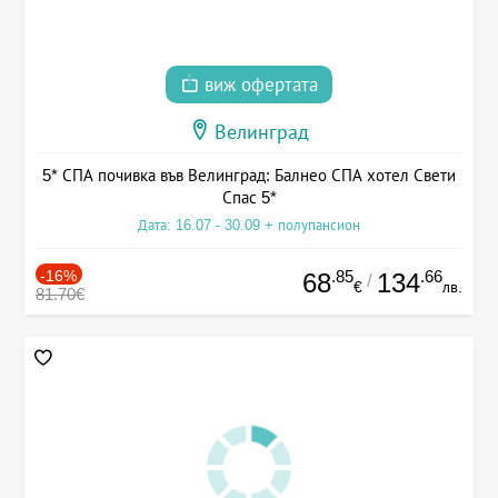
виж офертата
Велинград
5* СПА почивка във Велинград: Балнео СПА хотел Свети
Спас 5*
Дата: 16.07 - 30.09 + полупансион
-16%
.85
.66
68
134
/
€
лв.
81.70€