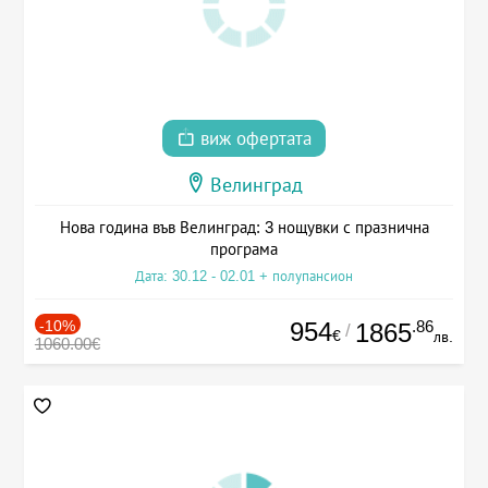
виж офертата
Велинград
Нова година във Велинград: 3 нощувки с празнична
програма
Дата: 30.12 - 02.01 + полупансион
-10%
954
.86
1865
/
€
лв.
1060.00€