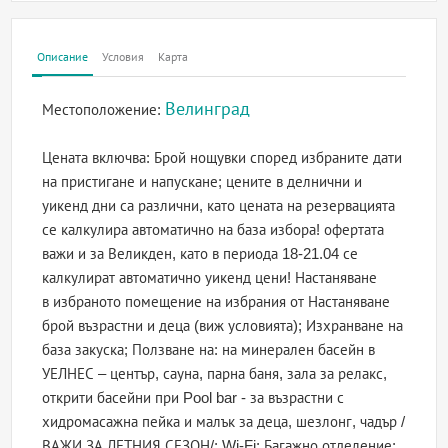
Описание
Условия
Карта
Велинград
Местоположение:
Цената включва: Брой нощувки според избраните дати
на пристигане и напускане; цените в делнични и
уикенд дни са различни, като цената на резервацията
се калкулира автоматично на база избора! офертата
важи и за Великден, като в периода 18-21.04 се
калкулират автоматично уикенд цени! Настаняване
в избраното помещение на избрания от Настаняване
брой възрастни и деца (виж условията); Изхранване на
база закуска; Ползване на: на минерален басейн в
УЕЛНЕС – център, сауна, парна баня, зала за релакс,
открити басейни при Pool bar - за възрастни с
хидромасажна пейка и малък за деца, шезлонг, чадър /
ВАЖИ ЗА ЛЕТНИЯ СЕЗОН/; Wi-Fi; Багажно отделение;