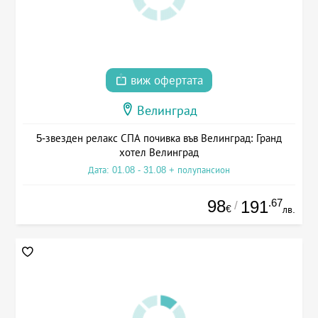
виж офертата
Велинград
5-звезден релакс СПА почивка във Велинград: Гранд
хотел Велинград
Дата: 01.08 - 31.08 + полупансион
98
.67
191
/
€
лв.