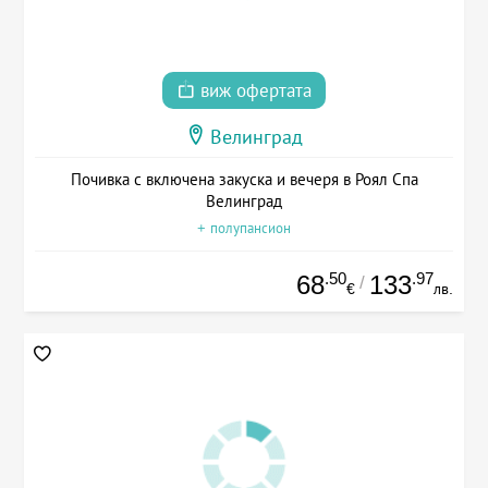
виж офертата
Велинград
Почивка с включена закуска и вечеря в Роял Спа
Велинград
+ полупансион
.50
.97
68
133
/
€
лв.