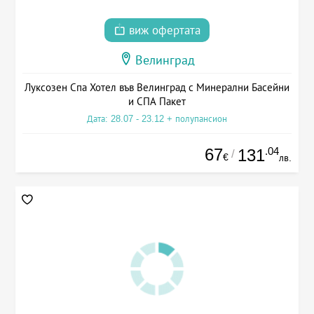
виж офертата
Велинград
Луксозен Спа Хотел във Велинград с Минерални Басейни
и СПА Пакет
Дата: 28.07 - 23.12 + полупансион
67
.04
131
/
€
лв.