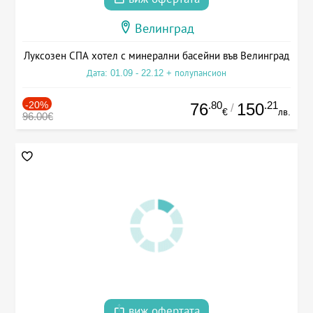
Велинград
Луксозен СПА хотел с минерални басейни във Велинград
Дата: 01.09 - 22.12 + полупансион
-20%
.80
.21
76
150
/
€
лв.
96.00€
виж офертата