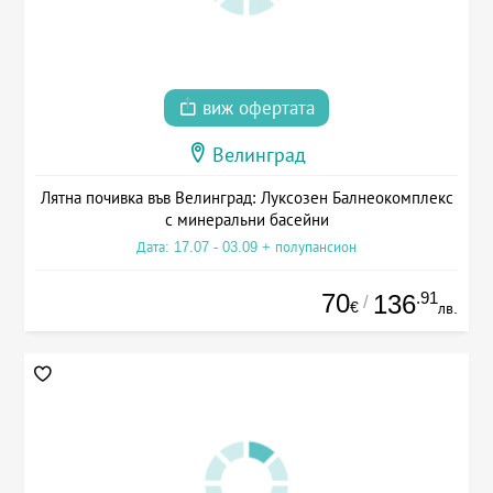
виж офертата
Велинград
Лятна почивка във Велинград: Луксозен Балнеокомплекс
с минеральни басейни
Дата: 17.07 - 03.09 + полупансион
70
.91
136
/
€
лв.