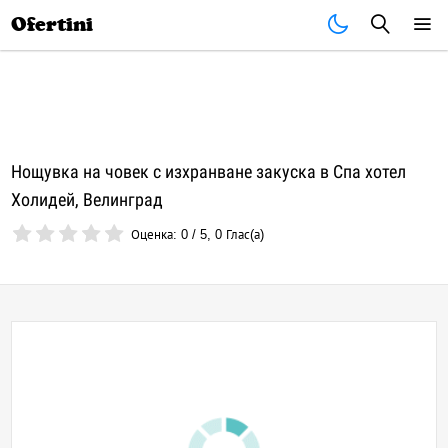
Почивки
Стоки
В града
Всички оферти
Ofertini
Нощувка на човек с изхранване закуска в Спа хотел
Холидей, Велинград
Оценка:
0
/
5
,
0
Глас(а)