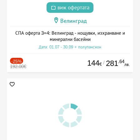
виж офертата
Велинград
СПА оферта 3=4: Велинград - нощувки, изхранване и
минерални басейни
Дата: 01.07 - 30.09 + полупансион
-25%
144
.64
281
/
€
лв.
192.00€