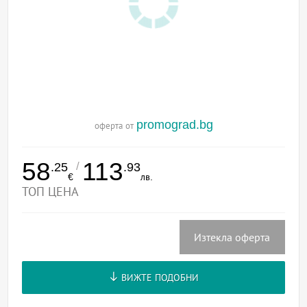
promograd.bg
оферта от
58
113
/
.25
.93
€
лв.
ТОП ЦЕНА
Изтекла оферта
ВИЖТЕ ПОДОБНИ