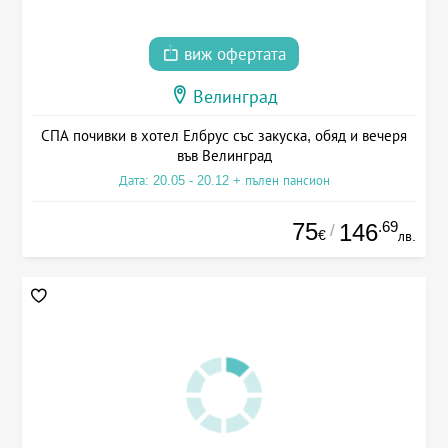
виж офертата
Велинград
СПА почивки в хотел Елбрус със закуска, обяд и вечеря
във Велинград
Дата: 20.05 - 20.12 + пълен пансион
75
.69
146
/
€
лв.