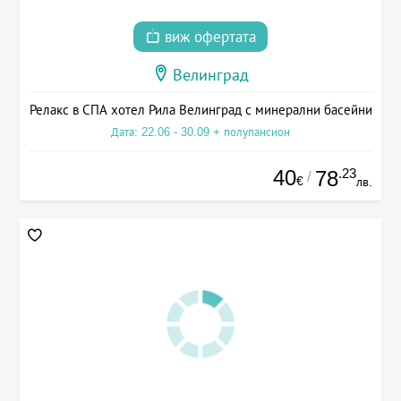
виж офертата
Велинград
Релакс в СПА хотел Рила Велинград с минерални басейни
Дата: 22.06 - 30.09 + полупансион
40
.23
78
/
€
лв.