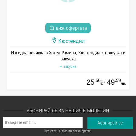
виж офертата
Кюстендил
Изгодна почивка в Хотел Рамира, Кюстендил с нощувка и
закуска
+ закуска
.56
.99
25
49
/
€
лв.
АБОНИРАЙ СЕ ЗА НАШИЯ Е-БЮЛЕТИН
Без спам. Отказ по всяко време.