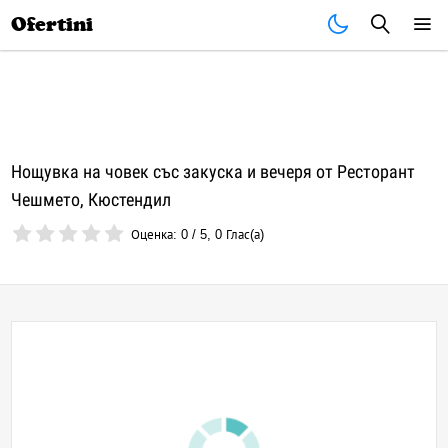
Почивки
Стоки
В града
Всички оферти
Ofertini
Нощувка на човек със закуска и вечеря от Ресторант
Чешмето, Кюстендил
Оценка:
0
/
5
,
0
Глас(а)