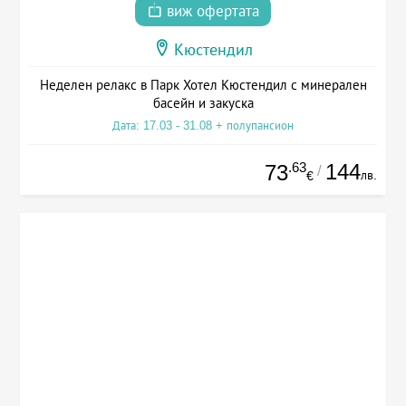
виж офертата
Кюстендил
Неделен релакс в Парк Хотел Кюстендил с минерален
басейн и закуска
Дата: 17.03 - 31.08 + полупансион
.63
144
73
/
лв.
€