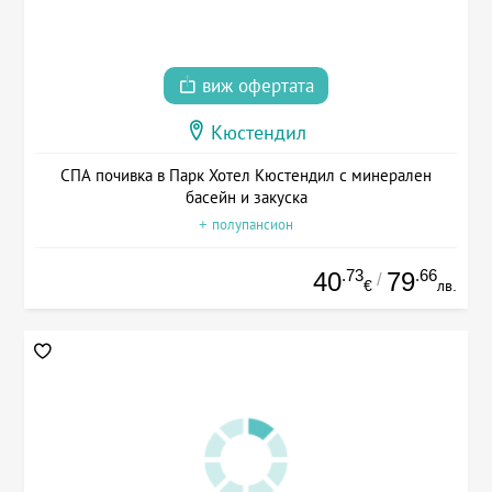
виж офертата
Кюстендил
СПА почивка в Парк Хотел Кюстендил с минерален
басейн и закуска
+ полупансион
.73
.66
40
79
/
€
лв.