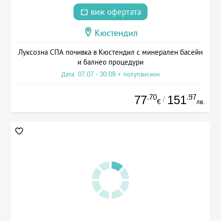
виж офертата
Кюстендил
Луксозна СПА почивка в Кюстендил с минерален басейн
и балнео процедури
Дата: 07.07 - 30.09 + полупансион
.70
.97
77
151
/
€
лв.