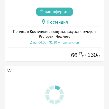
виж офертата
Кюстендил
Почивка в Кюстендил с нощувка, закуска и вечеря в
Ресторант Чешмето
Дата: 04.08 - 31.10 + полупансион
.47
130
66
/
лв.
€