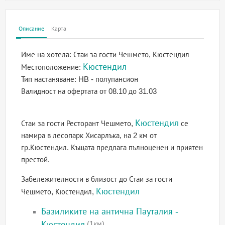
Описание
Карта
Име на хотела:
Стаи за гости Чешмето, Кюстендил
Кюстендил
Местоположение:
Тип настаняване:
HB - полупансион
Валидност на офертата
от 08.10 до 31.03
Кюстендил
Стаи за гости Ресторант Чешмето,
се
намира в лесопарк Хисарлъка, на 2 км от
гр.Кюстендил. Къщата предлага пълноценен и приятен
престой.
Забележителности в близост до Стаи за гости
Кюстендил
Чешмето, Кюстендил,
Базиликите на антична Пауталия -
Кюстендил
(1км)