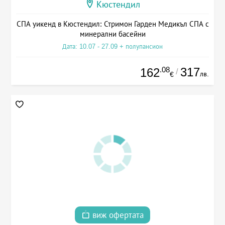
Кюстендил
СПА уикенд в Кюстендил: Стримон Гарден Медикъл СПА с
минерални басейни
Дата: 10.07 - 27.09 + полупансион
.08
317
162
/
лв.
€
виж офертата