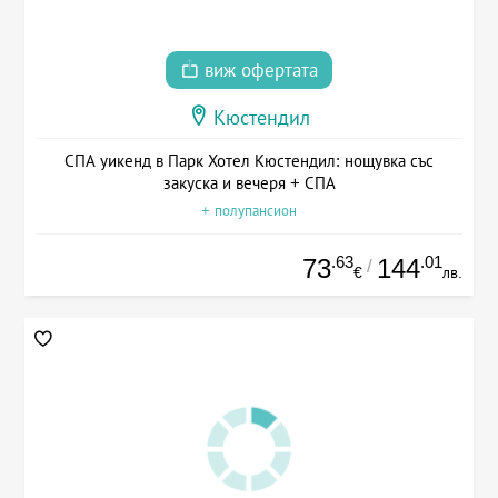
виж офертата
Кюстендил
СПА уикенд в Парк Хотел Кюстендил: нощувка със
закуска и вечеря + СПА
+ полупансион
.63
.01
73
144
/
€
лв.