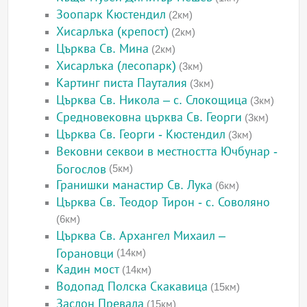
Зоопарк Кюстендил
(2км)
Хисарлъка (крепост)
(2км)
Църква Св. Мина
(2км)
Хисарлъка (лесопарк)
(3км)
Картинг писта Пауталия
(3км)
Църква Св. Никола – с. Слокощица
(3км)
Средновековна църква Св. Георги
(3км)
Църква Св. Георги - Кюстендил
(3км)
Вековни секвои в местността Ючбунар -
Богослов
(5км)
Гранишки манастир Св. Лука
(6км)
Църква Св. Теодор Тирон - с. Соволяно
(6км)
Църква Св. Архангел Михаил –
Горановци
(14км)
Кадин мост
(14км)
Водопад Полска Скакавица
(15км)
Заслон Превала
(15км)