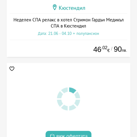
Кюстендил
Неделен СПА релакс в хотел Стримон Гардън Медикъл
СПА в Кюстендил
Дата: 21.06 - 04.10 + полупансион
.02
90
46
/
лв.
€
виж офертата