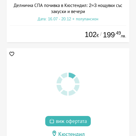
Делнична СПА почивка в Кюстендил: 2=3 нощувки със
закуски и вечери
Дата: 16.07 - 20.12 + полупансион
102
.49
199
/
€
лв.
виж офертата
Кюстендил