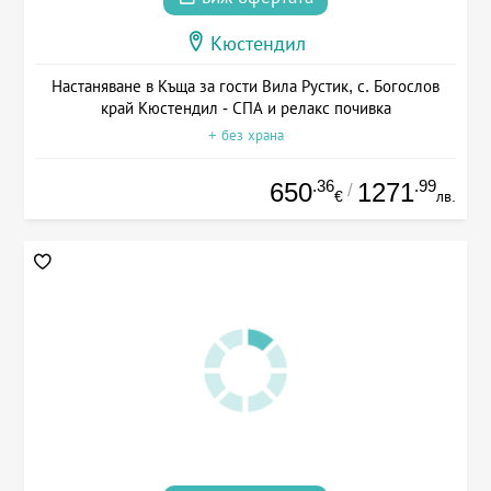
Кюстендил
Настаняване в Къща за гости Вила Рустик, с. Богослов
край Кюстендил - СПА и релакс почивка
+ без храна
.36
.99
650
1271
/
€
лв.