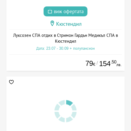
виж офертата
Кюстендил
Луксозен СПА отдих в Стримон Гардън Медикъл СПА в
Кюстендил
Дата: 23.07 - 30.09 + полупансион
79
.50
154
/
€
лв.