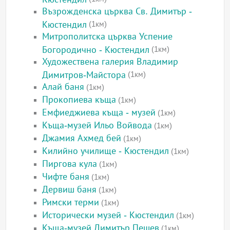
Възрожденска църква Св. Димитър -
Кюстендил
(1км)
Митрополитска църква Успение
Богородично - Кюстендил
(1км)
Художествена галерия Владимир
Димитров-Майстора
(1км)
Алай баня
(1км)
Прокопиева къща
(1км)
Емфиеджиева къща - музей
(1км)
Къща-музей Ильо Войвода
(1км)
Джамия Ахмед бей
(1км)
Килийно училище - Кюстендил
(1км)
Пиргова кула
(1км)
Чифте баня
(1км)
Дервиш баня
(1км)
Римски терми
(1км)
Исторически музей - Кюстендил
(1км)
Къща-музей Димитър Пешев
(1км)