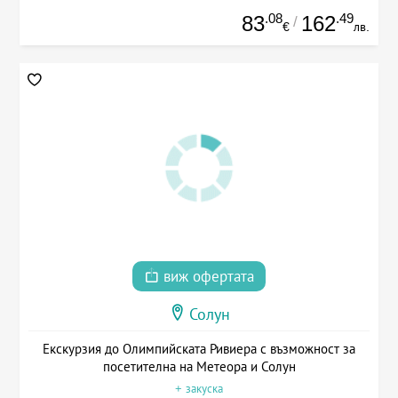
.08
.49
83
162
/
€
лв.
виж офертата
Солун
Екскурзия до Олимпийската Ривиера с възможност за
посетителна на Метеора и Солун
+ закуска