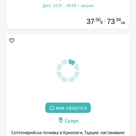
Дата: 14.07 - 29.09 + закуска
.50
.34
37
73
/
€
лв.
виж офертата
Солун
Септемврийска почивка в Криопиги, Гърция: настаняване