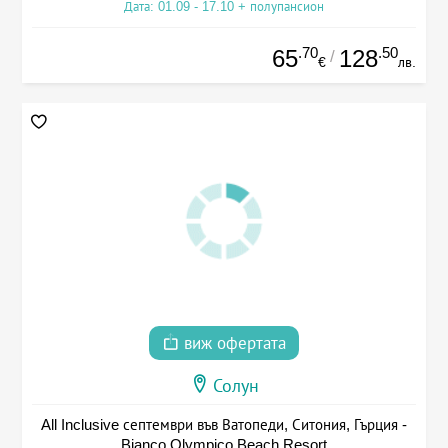
Дата: 01.09 - 17.10 + полупансион
.70
.50
65
128
/
€
лв.
виж офертата
Солун
All Inclusive септември във Ватопеди, Ситония, Гърция -
Bianco Olympico Beach Resort