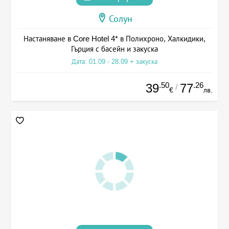
Солун
Настаняване в Core Hotel 4* в Полихроно, Халкидики,
Гърция с басейн и закуска
Дата: 01.09 - 28.09 + закуска
.50
.26
39
77
/
€
лв.