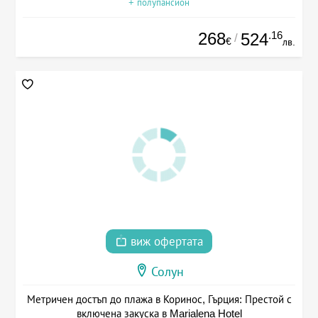
+ полупансион
268
.16
524
/
€
лв.
виж офертата
Солун
Метричен достъп до плажа в Коринос, Гърция: Престой с
включена закуска в Marialena Hotel