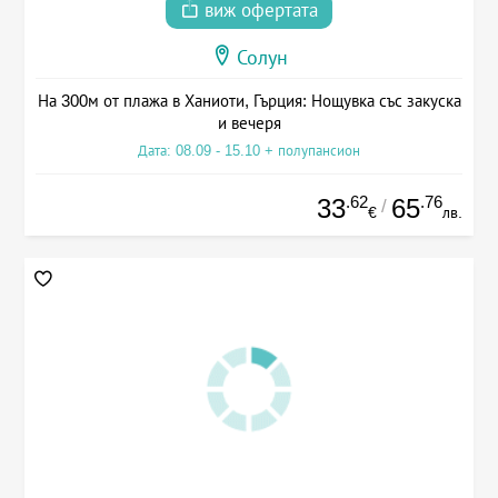
виж офертата
Солун
На 300м от плажа в Ханиоти, Гърция: Нощувка със закуска
и вечеря
Дата: 08.09 - 15.10 + полупансион
.62
.76
33
65
/
€
лв.