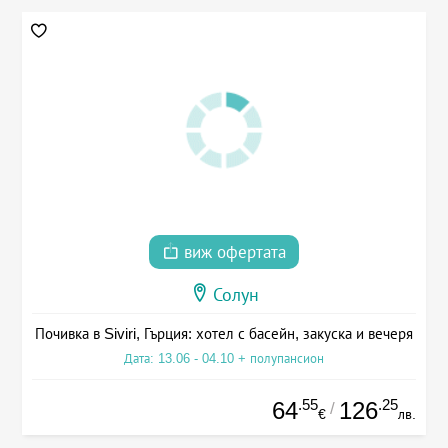
виж офертата
Солун
Почивка в Siviri, Гърция: хотел с басейн, закуска и вечеря
Дата: 13.06 - 04.10 + полупансион
.55
.25
64
126
/
€
лв.