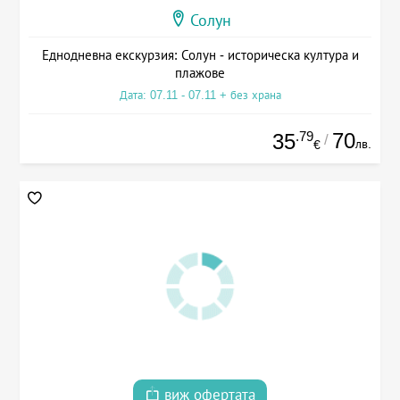
Солун
Еднодневна екскурзия: Солун - историческа култура и
плажове
Дата: 07.11 - 07.11 + без храна
.79
70
35
/
лв.
€
виж офертата