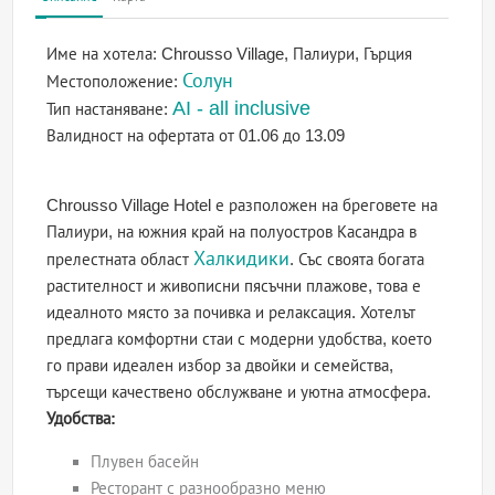
Име на хотела:
Chrousso Village, Палиури, Гърция
Солун
Местоположение:
AI - all inclusive
Тип настаняване:
Валидност на офертата
от 01.06 до 13.09
Chrousso Village Hotel е разположен на бреговете на
Палиури, на южния край на полуостров Касандра в
Халкидики
прелестната област
. Със своята богата
растителност и живописни пясъчни плажове, това е
идеалното място за почивка и релаксация. Хотелът
предлага комфортни стаи с модерни удобства, което
го прави идеален избор за двойки и семейства,
търсещи качествено обслужване и уютна атмосфера.
Удобства:
Плувен басейн
Ресторант с разнообразно меню