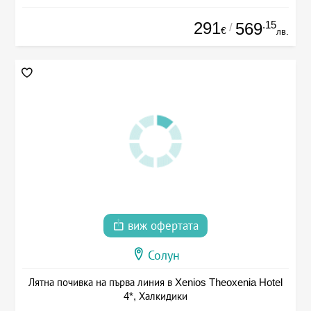
291
.15
569
/
€
лв.
виж офертата
Солун
Лятна почивка на първа линия в Xenios Theoxenia Hotel
4*, Халкидики