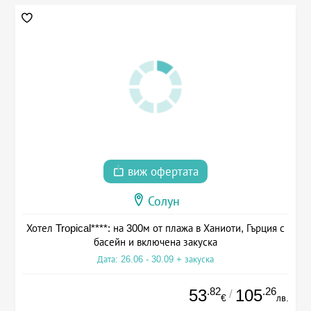
виж офертата
Солун
Хотел Tropical****: на 300м от плажа в Ханиоти, Гърция с
басейн и включена закуска
Дата: 26.06 - 30.09 + закуска
.82
.26
53
105
/
€
лв.