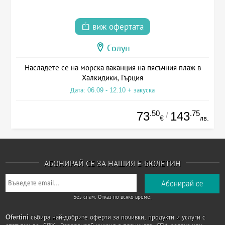
виж офертата
Солун
Насладете се на морска ваканция на пясъчния плаж в
Халкидики, Гърция
Дата: 06.09 - 12.10 + закуска
.50
.75
73
143
/
€
лв.
АБОНИРАЙ СЕ ЗА НАШИЯ Е-БЮЛЕТИН
Без спам. Отказ по всяко време.
Ofertini
събира най-добрите оферти за почивки, продукти и услуги с