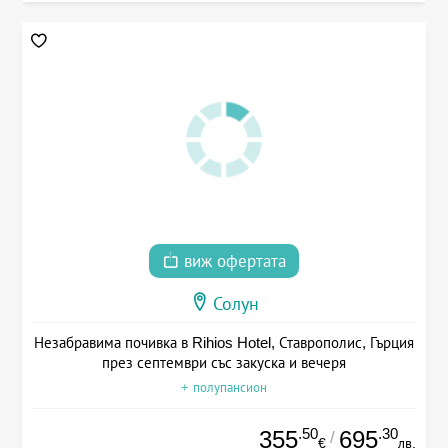
виж офертата
Солун
Незабравима почивка в Rihios Hotel, Ставрополис, Гърция
през септември със закуска и вечеря
+ полупансион
.50
.30
355
695
/
€
лв.