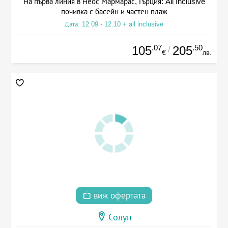
На първа линия в Неос Мармарас, Гърция: All Inclusive
почивка с басейн и частен плаж
Дата: 12.09 - 12.10 + all inclusive
.07
.50
105
205
/
€
лв.
виж офертата
Солун