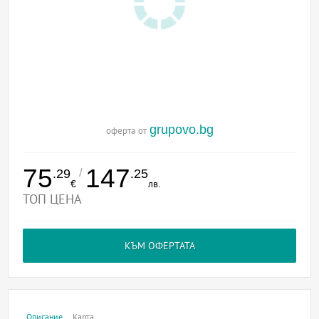
grupovo.bg
оферта от
75
147
/
.29
.25
€
лв.
ТОП ЦЕНА
КЪМ ОФЕРТАТА
Описание
Карта