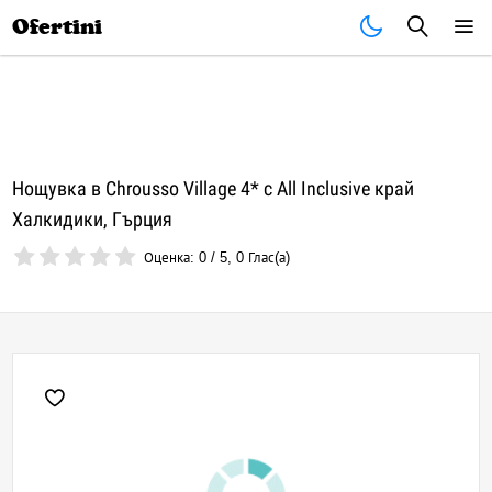
Почивки
Стоки
В града
Всички оферти
Ofertini
Нощувка в Chrousso Village 4* с All Inclusive край
Халкидики, Гърция
Оценка:
0
/
5
,
0
Глас(а)