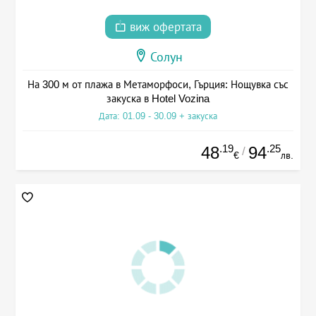
виж офертата
Солун
На 300 м от плажа в Метаморфоси, Гърция: Нощувка със
закуска в Hotel Vozina
Дата: 01.09 - 30.09 + закуска
.19
.25
48
94
/
€
лв.