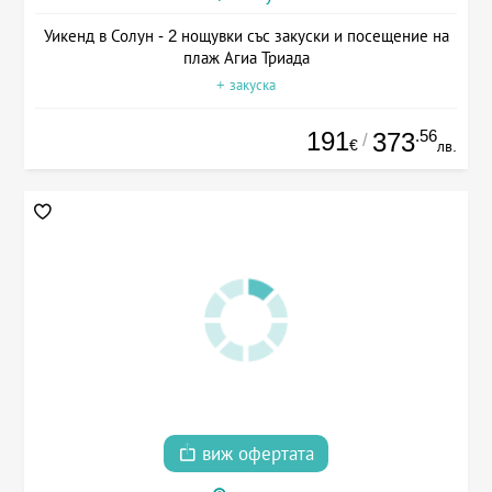
Уикенд в Солун - 2 нощувки със закуски и посещение на
плаж Агиа Триада
+ закуска
191
.56
373
/
€
лв.
виж офертата