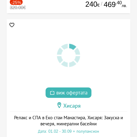
-25%
240
.40
469
/
€
лв.
320.00€
виж офертата
Хисаря
Релакс и СПА в Еко стаи Манастира, Хисаря: Закуска и
вечеря, минерални басейни
Дата: 01.02 - 30.09 + полупансион