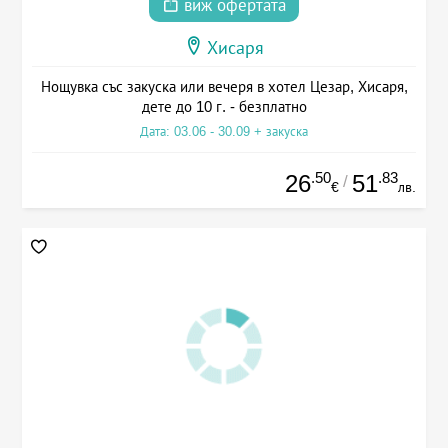
виж офертата
Хисаря
Нощувка със закуска или вечеря в хотел Цезар, Хисаря,
дете до 10 г. - безплатно
Дата: 03.06 - 30.09 + закуска
.50
.83
26
51
/
€
лв.