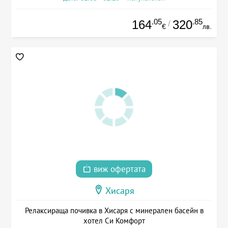
.05
.85
164
320
/
€
лв.
виж офертата
Хисаря
Релаксираща почивка в Хисаря с минерален басейн в
хотел Си Комфорт