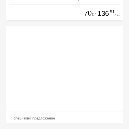
70
.91
136
/
€
лв.
специално предложение