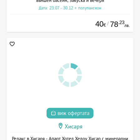
външен басейн, закуска и вечеря
Дата: 23.07 - 30.12 + полупансион
40
.23
78
/
€
лв.
виж офертата
Хисаря
Релакс в Хисаря - Апарт Хотел Хелоу Хисар с минерални