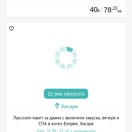
40
.23
78
/
€
лв.
виж офертата
Хисаря
Луксозен пакет за двама с включени закуска, вечеря и
СПА в хотел Empire, Хисаря
Дата: 31.05 - 01.10 + полупансион