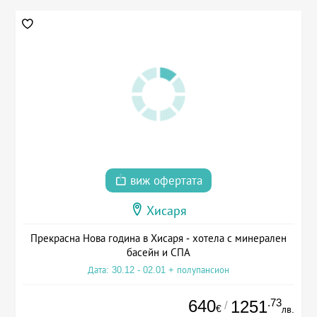
виж офертата
Хисаря
Прекрасна Нова година в Хисаря - хотела с минерален
басейн и СПА
Дата: 30.12 - 02.01 + полупансион
640
.73
1251
/
€
лв.