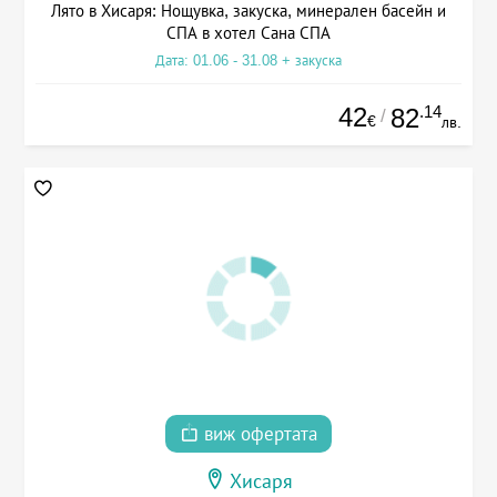
Лято в Хисаря: Нощувка, закуска, минерален басейн и
СПА в хотел Сана СПА
Дата: 01.06 - 31.08 + закуска
42
.14
82
/
€
лв.
виж офертата
Хисаря