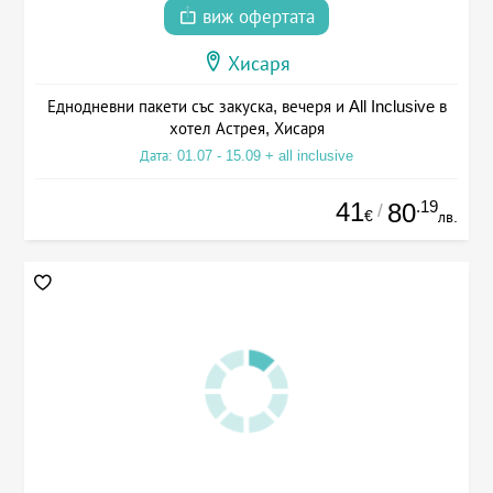
виж офертата
Хисаря
Еднодневни пакети със закуска, вечеря и All Inclusive в
хотел Астрея, Хисаря
Дата: 01.07 - 15.09 + all inclusive
41
.19
80
/
€
лв.