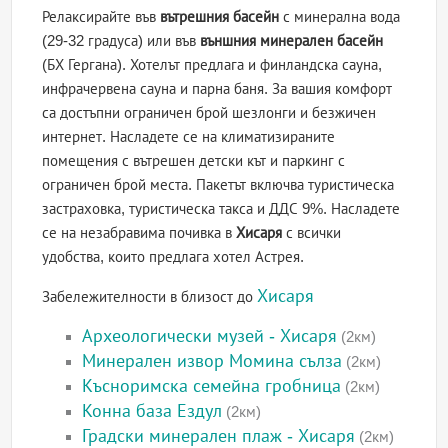
Релаксирайте във
вътрешния басейн
с минерална вода
(29-32 градуса) или във
външния минерален басейн
(БХ Гергана). Хотелът предлага и финландска сауна,
инфрачервена сауна и парна баня. За вашия комфорт
са достъпни ограничен брой шезлонги и безжичен
интернет. Насладете се на климатизираните
помещения с вътрешен детски кът и паркинг с
ограничен брой места. Пакетът включва туристическа
застраховка, туристическа такса и ДДС 9%. Насладете
се на незабравима почивка в
Хисаря
с всички
удобства, които предлага хотел Астрея.
Хисаря
Забележителности в близост до
Археологически музей - Хисаря
(2км)
Минерален извор Момина сълза
(2км)
Късноримска семейна гробница
(2км)
Конна база Ездул
(2км)
Градски минерален плаж - Хисаря
(2км)