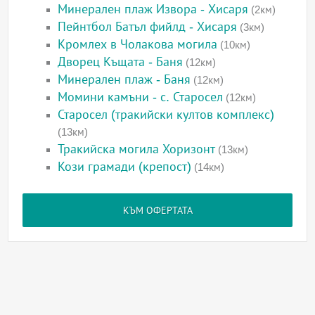
Минерален плаж Извора - Хисаря
(2км)
Пейнтбол Батъл фийлд - Хисаря
(3км)
Кромлех в Чолакова могила
(10км)
Дворец Къщата - Баня
(12км)
Минерален плаж - Баня
(12км)
Момини камъни - с. Старосел
(12км)
Старосел (тракийски култов комплекс)
(13км)
Тракийска могила Хоризонт
(13км)
Кози грамади (крепост)
(14км)
КЪМ ОФЕРТАТА