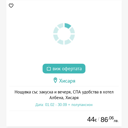
виж офертата
Хисаря
Нощувка със закуска и вечеря, СПА удобства в хотел
Албена, Хисаря
Дата: 01.02 - 30.09 + полупансион
44
.06
86
/
€
лв.