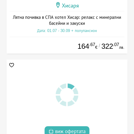
Хисаря
Лятна почивка в СПА хотел Хисар: релакс с минерални
басейни и закуски
Дата: 01.07 - 30.09 + полупансион
.67
.07
164
322
/
€
лв.
виж офертата