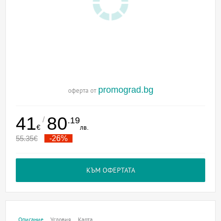
promograd.bg
оферта от
41
80
/
.19
€
лв.
55.35
€
-26%
КЪМ ОФЕРТАТА
Описание
Условия
Карта