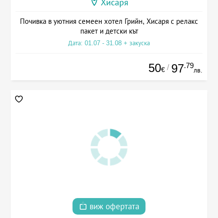
Хисаря
Почивка в уютния семеен хотел Грийн, Хисаря с релакс
пакет и детски кът
Дата: 01.07 - 31.08 + закуска
50
.79
97
/
€
лв.
виж офертата