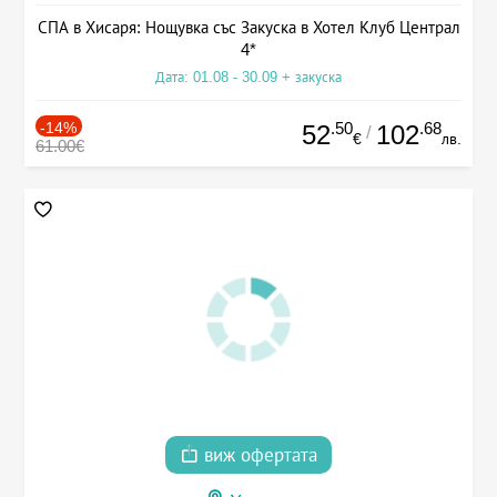
СПА в Хисаря: Нощувка със Закуска в Хотел Клуб Централ
4*
Дата: 01.08 - 30.09 + закуска
-14%
.50
.68
52
102
/
€
лв.
61.00€
виж офертата