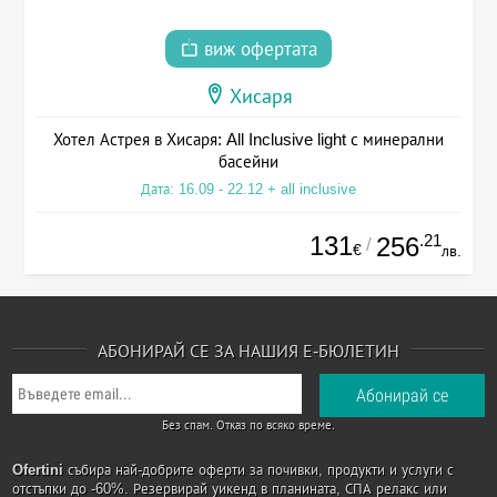
виж офертата
Хисаря
Хотел Астрея в Хисаря: All Inclusive light с минерални
басейни
Дата: 16.09 - 22.12 + all inclusive
131
.21
256
/
€
лв.
АБОНИРАЙ СЕ ЗА НАШИЯ Е-БЮЛЕТИН
Без спам. Отказ по всяко време.
Ofertini
събира най-добрите оферти за почивки, продукти и услуги с
отстъпки до -60%. Резервирай уикенд в планината, СПА релакс или