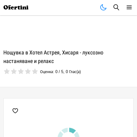
Почивки
Стоки
В града
Всички оферти
Ofertini
Нощувка в Хотел Астрея, Хисаря - луксозно
настаняване и релакс
Оценка:
0
/
5
,
0
Глас(а)