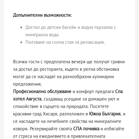
Допълнителни възможности:
Достъп до детски басейн и водна пързалка с
минерална вода.
Ползване на солна стая за релаксация.
Всички гости с предплатена вечеря ще получат гривни
за достъп до ресторанта, където в уютна обстановка
могат да се насладят на разнообразни кулинарни
предложения.
Професионално обслужване
и комфорт предлага
Спа
хотел Августа
, създаващ усещане за домашен уют и
спокойствие в сърцето на природата. Посетете
красивия град Хисаря, разположен в
Южна България
, и
се насладете на лечебните свойства на минералните
извори. Резервирайте своята
СПА почивка
и избягайте
от стреса на ежедневието в привлекателната