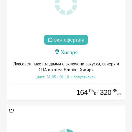
виж офертата
Хисаря
Луксозен пакет за двама с включени закуска, вечеря и
СПА в хотел Empire, Хисаря
Дата: 31.05 - 01.10 + полупансион
.05
.85
164
320
/
€
лв.