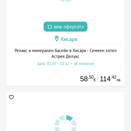
виж офертата
Хисаря
Релакс и минерален басейн в Хисаря - Семеен хотел
Астрея Делукс
Дата: 01.07 - 22.12 + all inclusive
.50
.42
58
114
/
€
лв.