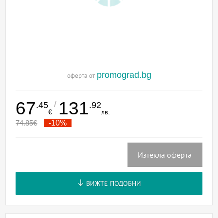
promograd.bg
оферта от
67
131
/
.45
.92
€
лв.
74.85
€
-10%
Изтекла оферта
ВИЖТЕ ПОДОБНИ