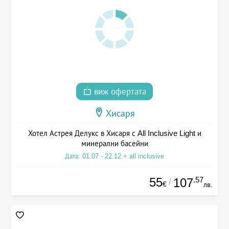
виж офертата
Хисаря
Хотел Астрея Делукс в Хисаря с All Inclusive Light и
минерални басейни
Дата: 01.07 - 22.12 + all inclusive
55
.57
107
/
€
лв.