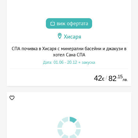
виж офертата
Хисаря
СПА почивка в Хисаря с минерални басейни и джакузи в
хотел Сана СПА
Дата: 01.06 - 20.12 + закуска
42
.15
82
/
€
лв.