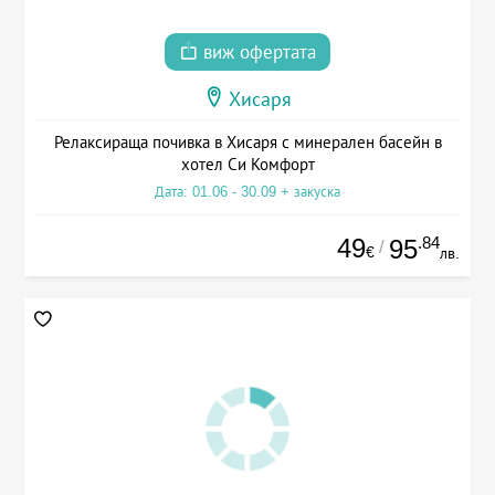
виж офертата
Хисаря
Релаксираща почивка в Хисаря с минерален басейн в
хотел Си Комфорт
Дата: 01.06 - 30.09 + закуска
49
.84
95
/
€
лв.