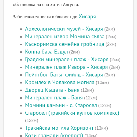
обстановка на спа хотел Августа.
Хисаря
Забележителности в близост до
Археологически музей - Хисаря
(2км)
Минерален извор Момина сълза
(2км)
Късноримска семейна гробница
(2км)
Конна база Ездул
(2км)
Градски минерален плаж - Хисаря
(2км)
Минерален плаж Извора - Хисаря
(2км)
Пейнтбол Батъл фийлд - Хисаря
(3км)
Кромлех в Чолакова могила
(10км)
Дворец Къщата - Баня
(12км)
Минерален плаж - Баня
(12км)
Момини камъни - с. Старосел
(12км)
Старосел (тракийски култов комплекс)
(13км)
Тракийска могила Хоризонт
(13км)
Кози грамади (крепост)
(14км)