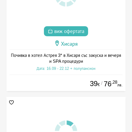
виж офертата
Хисаря
Почивка в хотел Астрея 3* в Хисаря със закуска и вечеря
и SPA процедури
Дата: 16.09 - 22.12 + полупансион
39
.28
76
/
€
лв.