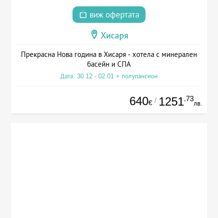
виж офертата
Хисаря
Прекрасна Нова година в Хисаря - хотела с минерален
басейн и СПА
Дата: 30.12 - 02.01 + полупансион
640
.73
1251
/
€
лв.