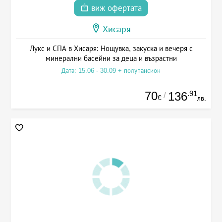
виж офертата
Хисаря
Лукс и СПА в Хисаря: Нощувка, закуска и вечеря с
минерални басейни за деца и възрастни
Дата: 15.06 - 30.09 + полупансион
70
.91
136
/
€
лв.