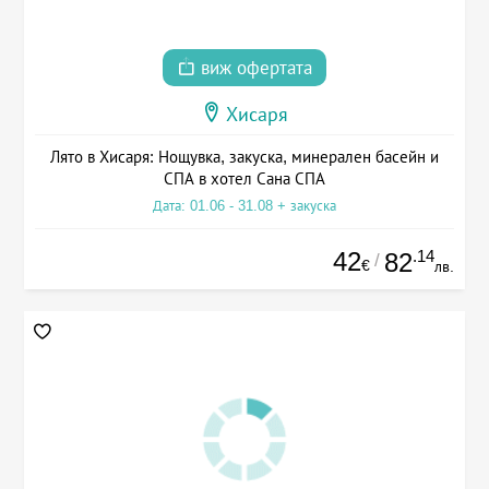
виж офертата
Хисаря
Лято в Хисаря: Нощувка, закуска, минерален басейн и
СПА в хотел Сана СПА
Дата: 01.06 - 31.08 + закуска
42
.14
82
/
€
лв.