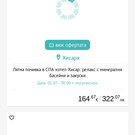
виж офертата
Хисаря
Лятна почивка в СПА хотел Хисар: релакс с минерални
басейни и закуски
Дата: 01.07 - 30.09 + полупансион
.67
.07
164
322
/
€
лв.