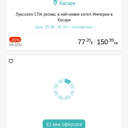
Хисаря
Луксозен СПА релакс в най-новия хотел Империя в
Хисаря
Дата: 25.06 - 01.10 + полупансион
-20%
.20
.99
77
150
/
€
лв.
96.50€
виж офертата