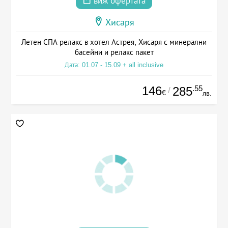
виж офертата
Хисаря
Летен СПА релакс в хотел Астрея, Хисаря с минерални
басейни и релакс пакет
Дата: 01.07 - 15.09 + all inclusive
146
.55
285
/
€
лв.