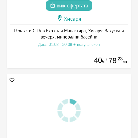
виж офертата
Хисаря
Релакс и СПА в Еко стаи Манастира, Хисаря: Закуска и
вечеря, минерални басейни
Дата: 01.02 - 30.09 + полупансион
40
.23
78
/
€
лв.