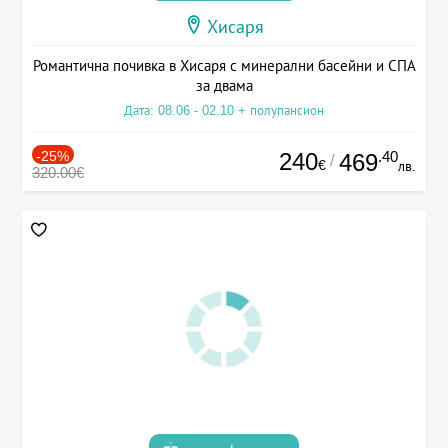
Хисаря
Романтична почивка в Хисаря с минерални басейни и СПА
за двама
Дата: 08.06 - 02.10 + полупансион
-25%
240
.40
469
/
€
лв.
320.00€