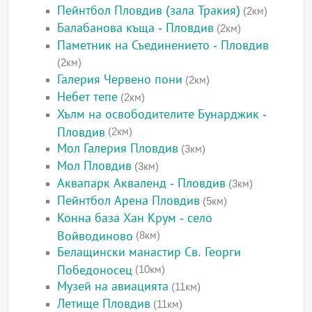
Пейнтбол Пловдив (зала Тракия)
(2км)
Балабанова къща - Пловдив
(2км)
Паметник на Съединението - Пловдив
(2км)
Галерия Червено пони
(2км)
Небет тепе
(2км)
Хълм на освободителите Бунарджик -
Пловдив
(2км)
Мол Галерия Пловдив
(3км)
Мол Пловдив
(3км)
Аквапарк Акваленд - Пловдив
(3км)
Пейнтбол Арена Пловдив
(5км)
Конна база Хан Крум - село
Войводиново
(8км)
Белащински манастир Св. Георги
Победоносец
(10км)
Музей на авиацията
(11км)
Летище Пловдив
(11км)