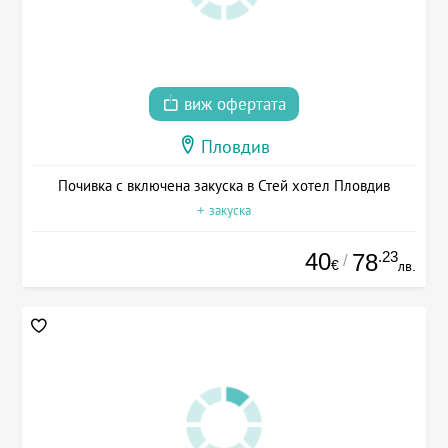
виж офертата
Пловдив
Почивка с включена закуска в Стей хотел Пловдив
+ закуска
40
.23
78
/
€
лв.