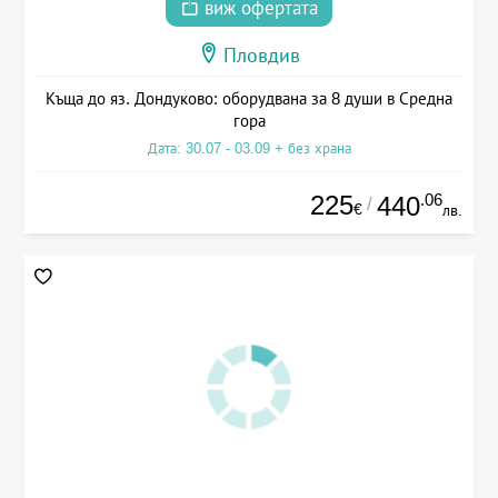
виж офертата
Пловдив
Къща до яз. Дондуково: оборудвана за 8 души в Средна
гора
Дата: 30.07 - 03.09 + без храна
225
.06
440
/
€
лв.