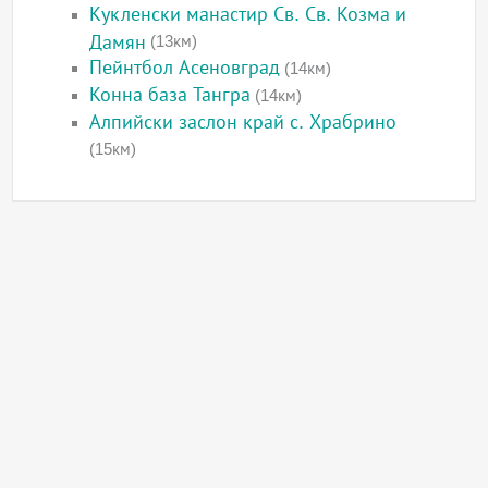
Кукленски манастир Св. Св. Козма и
Дамян
(13км)
Пейнтбол Асеновград
(14км)
Конна база Тангра
(14км)
Алпийски заслон край с. Храбрино
(15км)