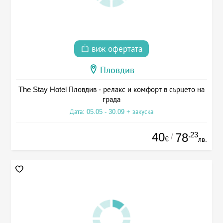
виж офертата
Пловдив
The Stay Hotel Пловдив - релакс и комфорт в сърцето на
града
Дата: 05.05 - 30.09 + закуска
40
.23
78
/
€
лв.