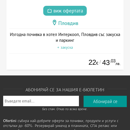
виж офертата
Пловдив
Изгодна почивка в хотел Интеркооп, Пловдив със закуска
и паркинг
+ закуска
22
.03
43
/
€
лв.
АБОНИРАЙ СЕ ЗА НАШИЯ Е-БЮЛЕТИН
Без спам. Отказ по всяко време.
Ofertini
събира най-добрите оферти за почивки, продукти и услуги с
отстъпки до -60%. Резервирай уикенд в планината, СПА релакс или