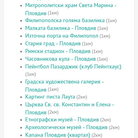
Митрополитски храм Света Марина -
Пловдив
(1км)
Филипополска голяма базилика
(1км)
Малката базилика - Пловдив
(1км)
Източна порта на Филипопол
(1км)
Стария град - Пловдив
(1км)
Римски стадион - Пловдив
(1км)
Часовникова кула - Пловдив
(1км)
Пейнтбол Пазарджик (клуб Пейнтхаус)
(1км)
Градска художествена галерия -
Пловдив
(1км)
Картинг писта Лаута
(2км)
Църква Св. св. Константин и Елена -
Пловдив
(2км)
Етнографски музей - Пловдив
(2км)
Археологически музей - Пловдив
(2км)
Капана Пловдив (квартал)
(2км)