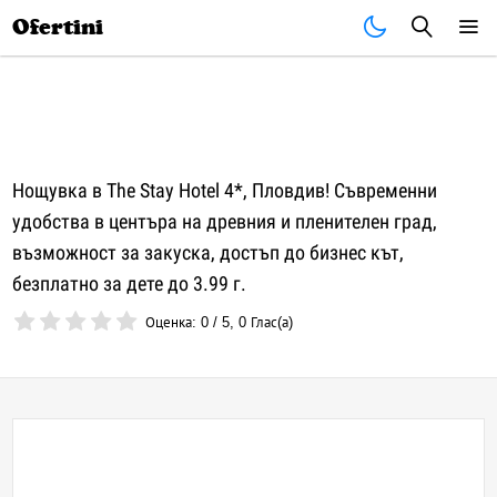
Почивки
Стоки
В града
Всички оферти
Ofertini
Нощувка в The Stay Hotel 4*, Пловдив! Съвременни
удобства в центъра на древния и пленителен град,
възможност за закуска, достъп до бизнес кът,
безплатно за дете до 3.99 г.
Оценка:
0
/
5
,
0
Глас(а)