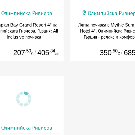
Олимпийска Ривиера
Олимпийска Ривие
pian Bay Grand Resort 4* на
Лятна почивка в Mythic Su
ийската Ривиера, Гърция: All
Hotel 4*, Олимпийска Ривие
Inclusive почивка
Гърция - релакс и комфор
+ all inclusive
+ полупансион
.50
.84
.50
207
405
350
68
/
/
€
лв.
€
Олимпийска Ривиера