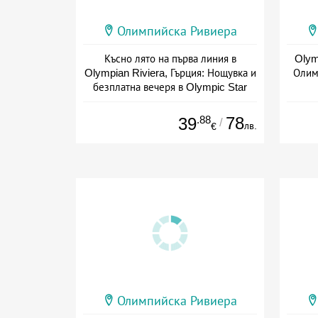
Олимпийска Ривиера
Късно лято на първа линия в
Olym
Olympian Riviera, Гърция: Нощувка и
Олимп
безплатна вечеря в Olympic Star
Beach Hotel 4*
Дата: 22.09 - 31.10 + полупансион
.88
78
39
/
лв.
€
Олимпийска Ривиера