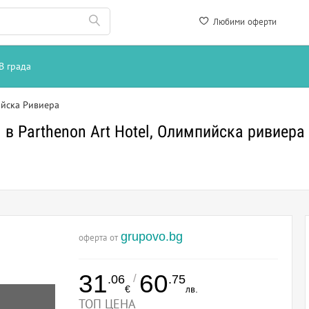
Любими оферти
В града
йска Ривиера
в Parthenon Art Hotel, Олимпийска ривиера
grupovo.bg
оферта от
31
60
/
.06
.75
€
лв.
ТОП ЦЕНА