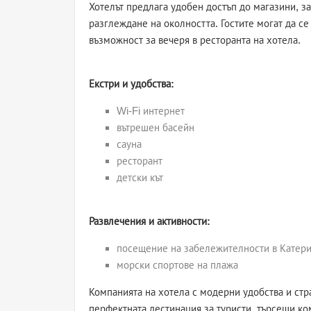
Хотелът предлага удобен достъп до магазини, з
разглеждане на околността. Гостите могат да се
възможност за вечеря в ресторанта на хотела.
Екстри и удобства:
Wi-Fi интернет
вътрешен басейн
сауна
ресторант
детски кът
Развлечения и активности:
посещение на забележителности в Катер
морски спортове на плажа
Компанията на хотела с модерни удобства и стр
перфектната дестинация за туристи, търсещи к