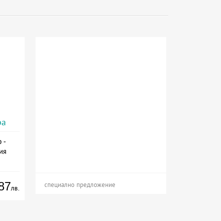
ра
 -
ия
87
специално предложение
лв.