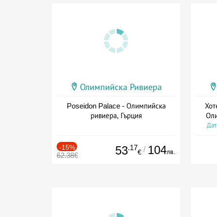
Олимпийска Ривиера
Poseidon Palace - Олимпийска
Хот
ривиера, Гърция
Оли
Дат
-15%
.17
104
53
/
лв.
€
62.38€