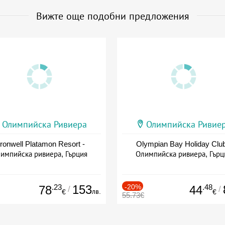
Вижте още подобни предложения
Олимпийска Ривиера
Олимпийска Ривие
ronwell Platamon Resort -
Olympian Bay Holiday Club
импийска ривиера, Гърция
Олимпийска ривиера, Гърц
.23
153
-20%
.48
78
44
/
/
лв.
€
€
55.73€