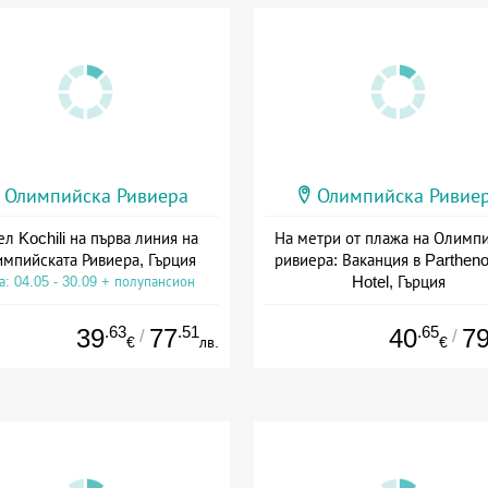
Олимпийска Ривиера
Олимпийска Ривие
ел Kochili на първа линия на
На метри от плажа на Олимп
мпийската Ривиера, Гърция
ривиера: Ваканция в Partheno
Hotel, Гърция
а: 04.05 - 30.09 + полупансион
Дата: 08.08 - 31.10 + закуск
.63
.51
.65
39
77
40
7
/
/
€
лв.
€