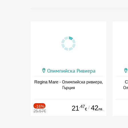
Олимпийска Ривиера
Regina Mare - Олимпийска ривиера,
C
Гърция
Ол
-16%
.47
42
21
/
лв.
€
25.57€