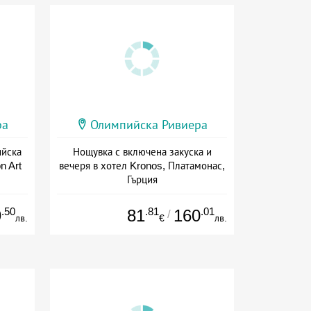
ра
Олимпийска Ривиера
ийска
Нощувка с включена закуска и
n Art
вечеря в хотел Kronos, Платамонас,
Гърция
а
Дата: 01.05 - 30.09 + полупансион
.50
.81
.01
9
81
160
/
лв.
€
лв.