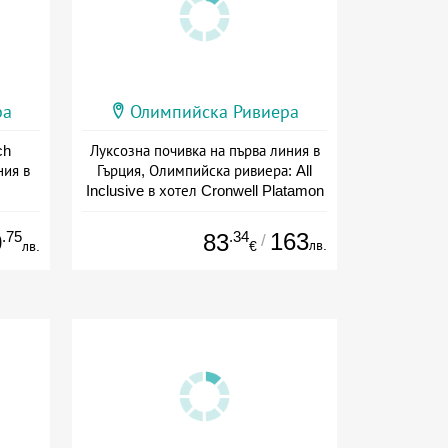
ра
Олимпийска Ривиера
ch
Луксозна почивка на първа линия в
ния в
Гърция, Олимпийска ривиера: All
Inclusive в хотел Cronwell Platamon
ион
Дата: 01.09 - 30.09 + all inclusive
.75
.34
163
0
83
/
лв.
лв.
€