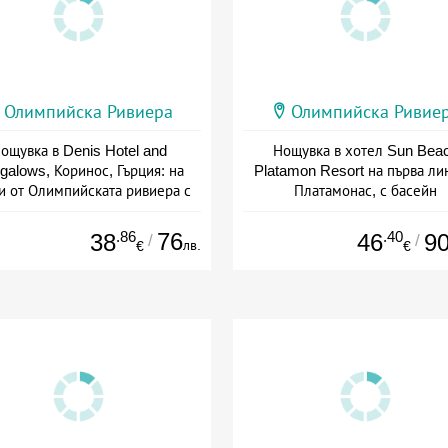
Олимпийска Ривиера
Олимпийска Ривие
ощувка в Denis Hotel and
Нощувка в хотел Sun Bea
galows, Коринос, Гърция: на
Platamon Resort на първа ли
и от Олимпийската ривиера с
Платамонас, с басейн
басейн и закуска
Дата: 11.08 - 05.10 + полупанс
Дата: 30.08 - 10.10 + закуска
.86
76
.40
38
46
9
/
/
лв.
€
€