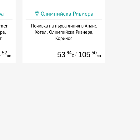
ра
Олимпийска Ривиера
mmer
Почивка на първа линия в Анаис
ра,
Хотел, Олимпийска Ривиера,
т
Коринос
Дата: 25.07 - 30.09 + закуска
.52
.94
.50
5
53
105
/
лв.
€
лв.