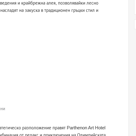
аведения и крайбрежна алея, позволявайки лесно
 насладят на закуска в традиционен гръцки стил и
ини
атегическо разположение правят Parthenon Art Hotel
омбинация от релакс и приключения на Олимпийската