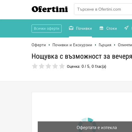
Ofertini
Почивки
Стоки
Всички оферти
Оферти
Почивки и Екскурзии
Гърция
Олимпи
Нощувка с възможност за вечеря 
Оценка:
0
/
5
,
0
Глас(а)
Офертата е изтекла