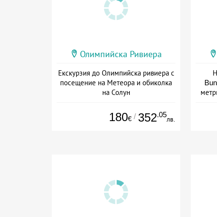
Олимпийска Ривиера
Екскурзия до Олимпийска ривиера с
Н
посещение на Метеора и обиколка
Bun
на Солун
метр
Дата: 19.09 - 22.09 + закуска
180
.05
352
/
€
лв.