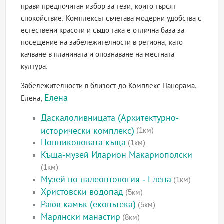
прави предпочитан избор за тези, които търсят
спокойствие. Комплексът съчетава модерни удобства с
естествени красоти и също така е отлична база за
посещение на забележителности в региона, като
качване в планината и опознаване на местната
култура.
Забележителности в близост до Комплекс Панорама,
Елена
Елена,
Даскалоливницата (Архитектурно-
исторически комплекс)
(1км)
Попниколовата къща
(1км)
Къща-музей Иларион Макариополски
(1км)
Музей по палеонтология - Елена
(1км)
Христовски водопад
(5км)
Раюв камък (екопътека)
(5км)
Марянски манастир
(8км)