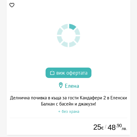
виж офертата
Елена
Делнична почивка в къща за гости Кандафери 2 в Еленски
Балкан с басейн и джакузи!
+ без храна
25
.90
48
/
€
лв.