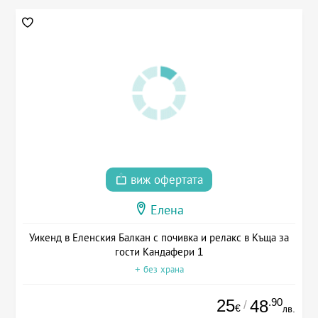
виж офертата
Елена
Уикенд в Еленския Балкан с почивка и релакс в Къща за
гости Кандафери 1
+ без храна
25
.90
48
/
€
лв.