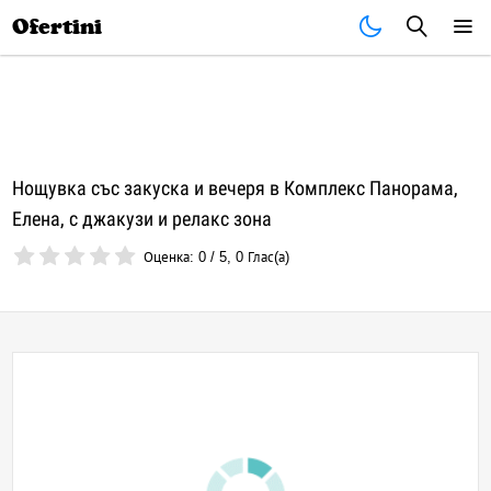
Почивки
Стоки
В града
Всички оферти
Ofertini
Нощувка със закуска и вечеря в Комплекс Панорама,
Елена, с джакузи и релакс зона
Оценка:
0
/
5
,
0
Глас(а)