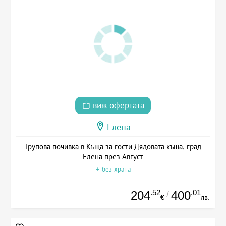
виж офертата
Елена
Групова почивка в Къща за гости Дядовата къща, град
Елена през Август
+ без храна
.52
.01
204
400
/
€
лв.