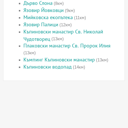
Дърво Слона
(8км)
Язовир Йовковци
(9км)
Мийковска екопътека
(11км)
Язовир Палици
(12км)
Къпиновски манастир Св. Николай
Чудотворец
(13км)
Плаковски манастир Св. Пророк Илия
(13км)
Къмпинг Къпиновски манастир
(13км)
Къпиновски водопад
(14км)