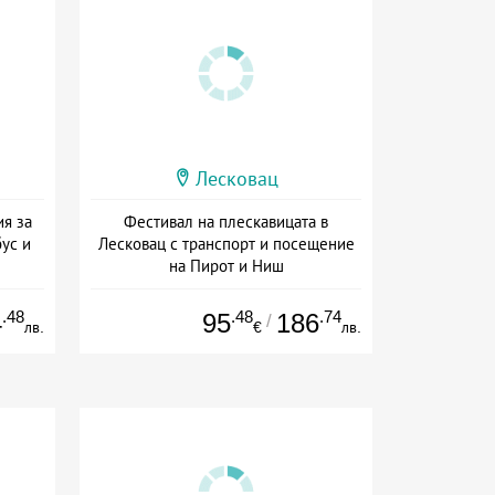
Лесковац
ия за
Фестивал на плескавицата в
ус и
Лесковац с транспорт и посещение
на Пирот и Ниш
а
+ закуска
.48
.48
.74
4
95
186
/
лв.
€
лв.