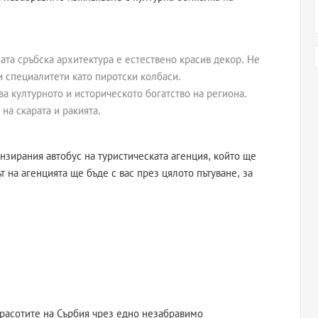
ата сръбска архитектура е естествено красив декор. Не
и специалитети като пиротски колбаси.
а културното и историческото богатство на региона.
на скарата и ракията.
нзирания автобус на туристическата агенция, който ще
т на агенцията ще бъде с вас през цялото пътуване, за
красотите на Сърбия чрез едно незабравимо