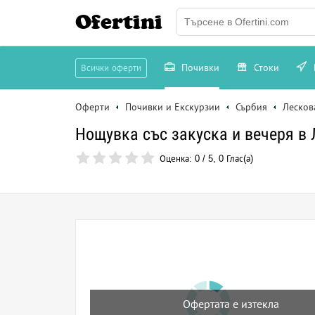
Ofertini
Почивки
Стоки
Всички оферти
Оферти
Почивки и Екскурзии
Сърбия
Лесков
Нощувка със закуска и вечеря в 
Оценка:
0
/
5
,
0
Глас(а)
Офертата е изтекла