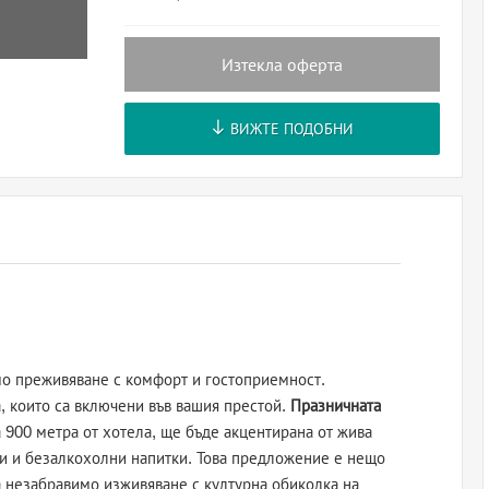
Изтекла оферта
ВИЖТЕ ПОДОБНИ
о преживяване с комфорт и гостоприемност.
а, които са включени във вашия престой.
Празничната
 900 метра от хотела, ще бъде акцентирана от жива
и и безалкохолни напитки. Това предложение е нещо
а незабравимо изживяване с културна обиколка на