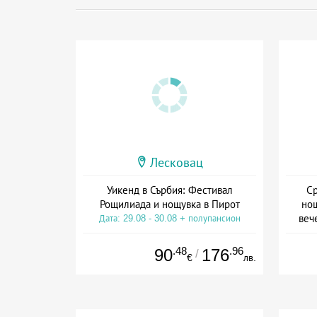
Лесковац
Уикенд в Сърбия: Фестивал
Ср
Рощилиада и нощувка в Пирот
нощ
веч
Дата: 29.08 - 30.08 + полупансион
.48
.96
90
176
/
€
лв.