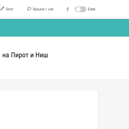
Блог
Връзка с нас
Dark
я на Пирот и Ниш