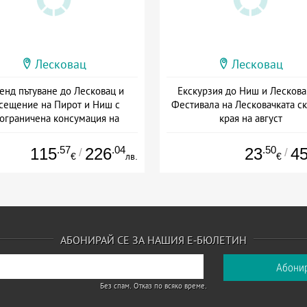
Лесковац
Лесковац
енд пътуване до Лесковац и
Екскурзия до Ниш и Лескова
сещение на Пирот и Ниш с
Фестивала на Лесковачката ск
ограничена консумация на
края на август
напитки
+ без храна
+ полупансион
.57
.04
.50
115
226
23
4
/
/
€
лв.
€
АБОНИРАЙ СЕ ЗА НАШИЯ Е-БЮЛЕТИН
Без спам. Отказ по всяко време.