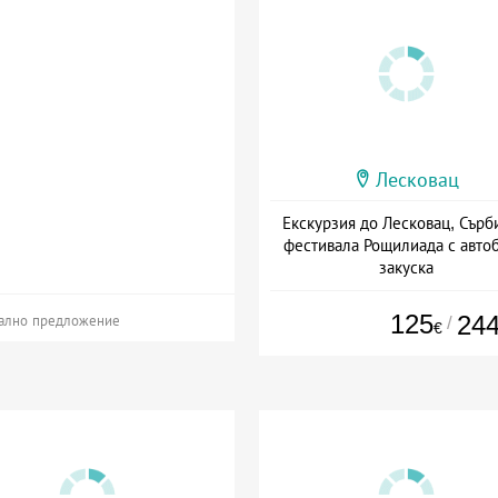
Лесковац
Екскурзия до Лесковац, Сърб
фестивала Рощилиада с автоб
закуска
Дата: 29.08 - 30.08 + закуск
125
24
/
ално предложение
€