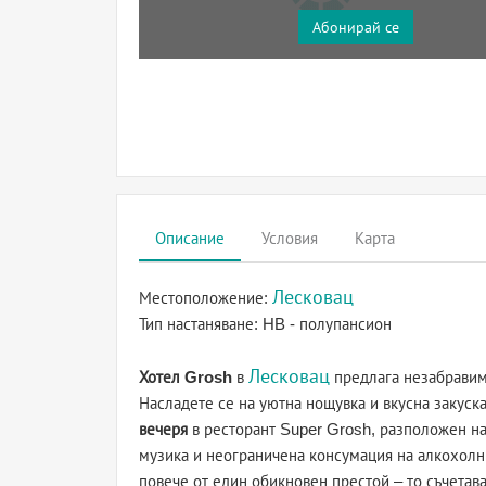
Абонирай се
Описание
Условия
Карта
Лесковац
Местоположение:
Тип настаняване:
HB - полупансион
Лесковац
Хотел Grosh
в
предлага незабравим
Насладете се на уютна нощувка и вкусна закуск
вечеря
в ресторант Super Grosh, разположен на
музика и неограничена консумация на алкохолн
повече от един обикновен престой – то съчетав