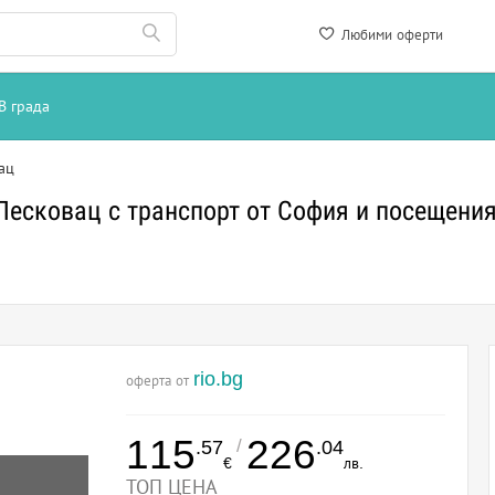
Любими оферти
В града
ац
Лесковац с транспорт от София и посещени
rio.bg
оферта от
115
226
/
.57
.04
€
лв.
ТОП ЦЕНА