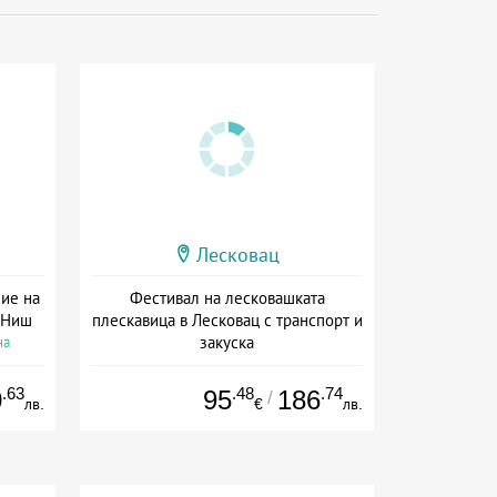
Лесковац
ние на
Фестивал на лесковашката
 Ниш
плескавица в Лесковац с транспорт и
закуска
на
Дата: 29.08 - 30.08 + полупансион
.63
.48
.74
0
95
186
/
лв.
€
лв.