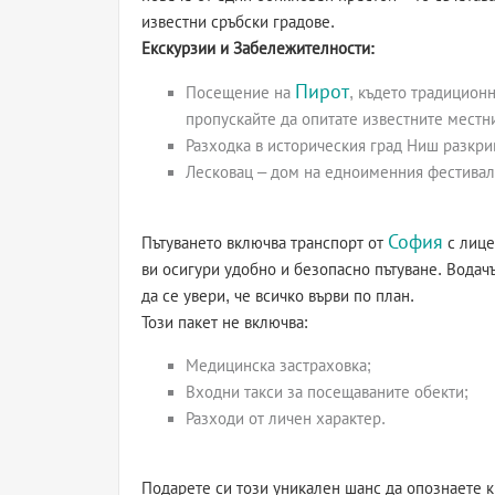
известни сръбски градове.
Екскурзии и Забележителности:
Пирот
Посещение на
, където традиционн
пропускайте да опитате известните местн
Разходка в историческия град Ниш разкрив
Лесковац – дом на едноименния фестивал 
София
Пътуването включва транспорт от
с лице
ви осигури удобно и безопасно пътуване. Водачъ
да се увери, че всичко върви по план.
Този пакет не включва:
Медицинска застраховка;
Входни такси за посещаваните обекти;
Разходи от личен характер.
Подарете си този уникален шанс да опознаете 