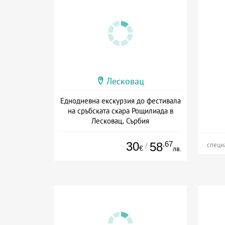
Лесковац
Еднодневна екскурзия до фестивала
на сръбската скара Рощилиада в
Лесковац, Сърбия
Дата: 29.08 - 29.08 + без храна
30
.67
58
/
специ
€
лв.