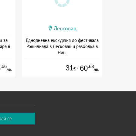
Лесковац
ц за
Еднодневна екскурзия до фестивала
ара в
Рощилиада в Лесковац и разходка в
Ниш
+ без храна
.96
31
.63
5
60
/
€
лв.
лв.