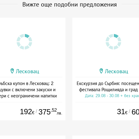
Вижте още подобни предложения
Лесковац
Лесковац
ъбска купон в Лесковац: 2
Екскурзия до Сърбия: посеще
увки с включени закуски и
фестивала Рощилияда и град
ери с неограничени напитки
Дата: 29.08 - 30.08 + без хра
+ полупансион
192
.52
31
375
6
/
/
€
€
лв.