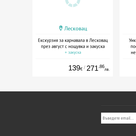
Лесковац
Екскурзия за карнавала в Лесковац
Уик
през август с нощувка и закуска
по
не
+ закуска
139
.86
271
/
€
лв.