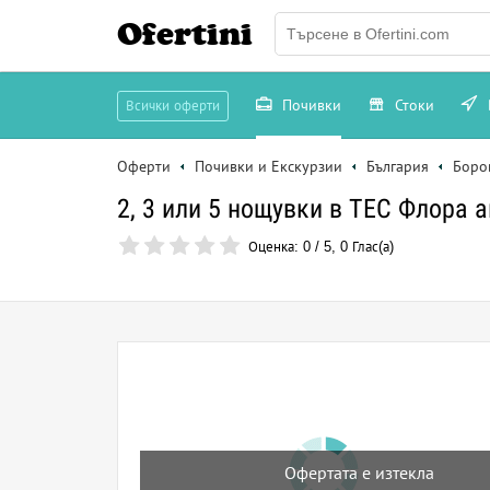
Ofertini
Почивки
Стоки
Всички оферти
Оферти
Почивки и Екскурзии
България
Боро
2, 3 или 5 нощувки в ТЕС Флора 
Оценка:
0
/
5
,
0
Глас(а)
Офертата е изтекла