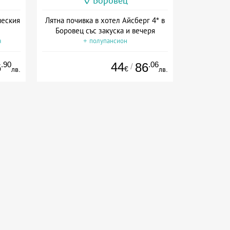
Боровец
ческия
Лятна почивка в хотел Айсберг 4* в
Боровец със закуска и вечеря
а
+ полупансион
.90
44
.06
6
86
/
€
лв.
лв.