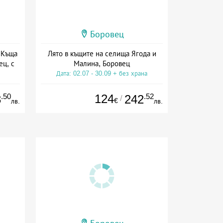
Боровец
 Къща
Лято в къщите на селища Ягода и
ец, с
Малина, Боровец
Дата: 02.07 - 30.09 + без храна
.50
124
.52
3
242
/
€
лв.
лв.