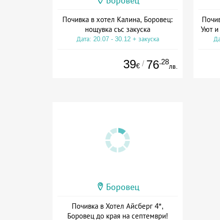
Боровец
Почивка в хотел Калина, Боровец:
Почив
нощувка със закуска
Уют и
Дата: 20.07 - 30.12 + закуска
Да
39
.28
76
/
€
лв.
Боровец
Почивка в Хотел Айсберг 4*,
Боровец до края на септември!