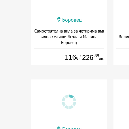
Боровец
Самостоятелна вила за четирима във
вилно селище Ягода и Малина,
Вели
Боровец
Дата: 01.07 - 30.09 + без храна
Да
116
.88
226
/
€
лв.