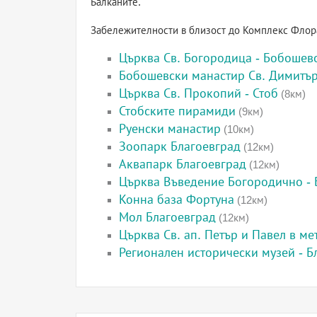
Балканите.
Забележителности в близост до Комплекс Флора
Църква Св. Богородица - Бобошев
Бобошевски манастир Св. Димитъ
Църква Св. Прокопий - Стоб
(8км)
Стобските пирамиди
(9км)
Руенски манастир
(10км)
Зоопарк Благоевград
(12км)
Аквапарк Благоевград
(12км)
Църква Въведение Богородично - 
Конна база Фортуна
(12км)
Мол Благоевград
(12км)
Църква Св. ап. Петър и Павел в м
Регионален исторически музей - Б