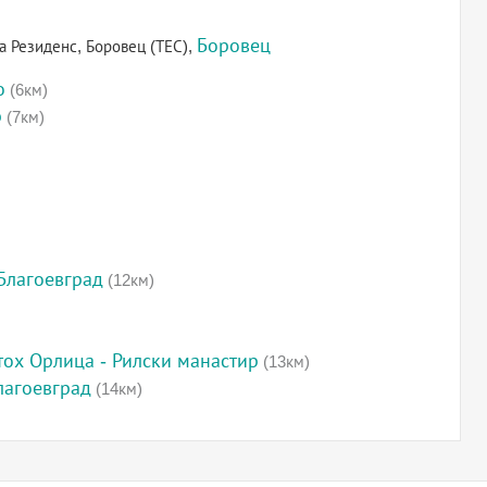
Боровец
 Резиденс, Боровец (ТЕС),
о
(6км)
р
(7км)
Благоевград
(12км)
етох Орлица - Рилски манастир
(13км)
лагоевград
(14км)