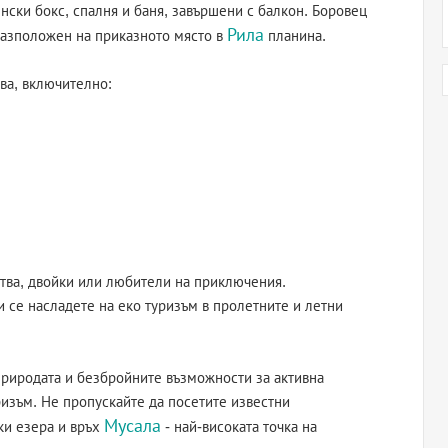
енски бокс, спалня и баня, завършени с балкон. Боровец
Рила
 разположен на приказното място в
планина.
ва, включително:
тва, двойки или любители на приключения.
и се насладете на еко туризъм в пролетните и летни
 природата и безбройните възможности за активна
ризъм. Не пропускайте да посетите известни
Мусала
ки езера и връх
- най-високата точка на