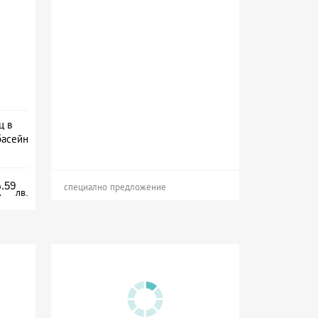
ц в
басейн
а
.59
2
специално предложение
лв.