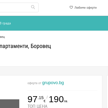
Любими оферти
В града
вец
апартаменти, Боровец
grupovo.bg
оферта от
97
190
/
.15
€
лв.
ТОП ЦЕНА