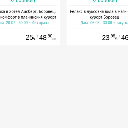
Боровец
Боровец
ка в хотел Айсберг, Боровец:
Релакс в луксозна вила в маги
 комфорт в планинския курорт
курорт Боровец
та: 28.07 - 30.09 + без храна
Дата: 06.08 - 30.09 + закуск
25
.90
.98
48
23
4
/
/
€
лв.
€