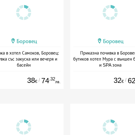
Боровец
Боровец
ка в хотел Самоков, Боровец:
Приказна почивка в Борове
вка със закуска или вечеря и
бутиков хотел Мура с външен 
басейн
и SPA зона
а: 29.05 - 30.09 + полупансион
Дата: 13.03 - 30.09 + закуск
38
.32
32
74
6
/
/
€
€
лв.