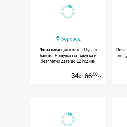
Боровец
Лятна ваканция в хотел Мура в
Почив
Банско: Нощувка със закуска и
нощу
безплатно дете до 12 години
Дата: 14.07 - 30.09 + закуска
Дат
34
.50
66
/
€
лв.