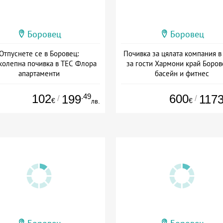
Боровец
Боровец
Отпуснете се в Боровец:
Почивка за цялата компания в
колепна почивка в ТЕС Флора
за гости Хармони край Боров
апартаменти
басейн и фитнес
та: 20.07 - 30.11 + без храна
+ без храна
102
.49
600
199
117
/
/
€
€
лв.