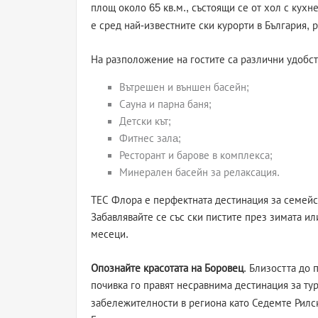
площ около 65 кв.м., състоящи се от хол с кухн
е сред най-известните ски курорти в България,
На разположение на гостите са различни удобст
Вътрешен и външен басейн;
Сауна и парна баня;
Детски кът;
Фитнес залa;
Ресторант и барове в комплекса;
Минерален басейн за релаксация.
ТЕС Флора е перфектната дестинация за семейс
Забавлявайте се със ски пистите през зимата ил
месеци.
Опознайте красотата на Боровец
. Близостта до
почивка го правят несравнима дестинация за ту
забележителности в региона като Седемте Рилс