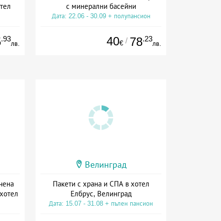
тел
с минерални басейни
Дата: 22.06 - 30.09 + полупансион
ион
.93
40
.23
5
78
/
€
лв.
лв.
Велинград
чена
Пакети с храна и СПА в хотел
 хотел
Елбрус, Велинград
Дата: 15.07 - 31.08 + пълен пансион
сион