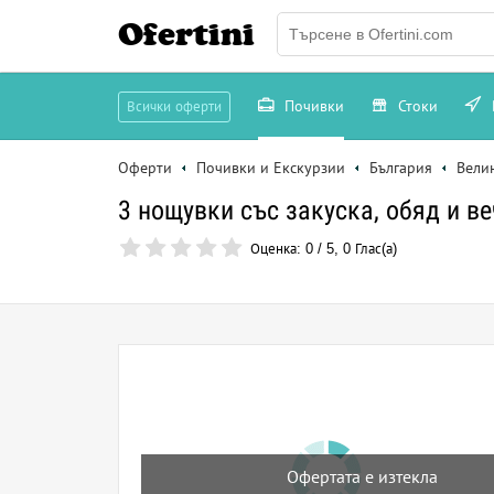
Ofertini
Почивки
Стоки
Всички оферти
Оферти
Почивки и Екскурзии
България
Вели
3 нощувки със закуска, обяд и в
Оценка:
0
/
5
,
0
Глас(а)
Офертата е изтекла