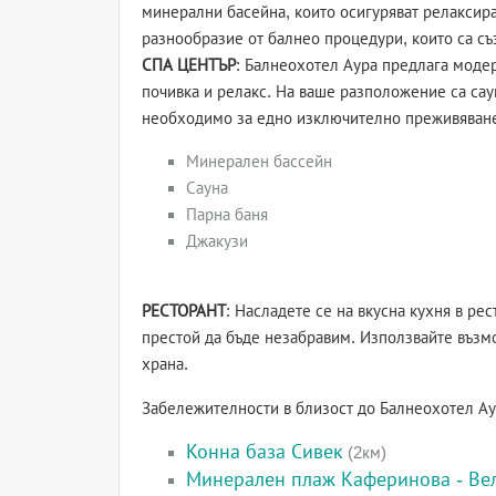
минерални басейна, които осигуряват релаксир
разнообразие от балнео процедури, които са съ
СПА ЦЕНТЪР
: Балнеохотел Аура предлага моде
почивка и релакс. На ваше разположение са саун
необходимо за едно изключително преживяван
Минерален бассейн
Сауна
Парна баня
Джакузи
РЕСТОРАНТ
: Насладете се на вкусна кухня в ре
престой да бъде незабравим. Използвайте възмо
храна.
Забележителности в близост до Балнеохотел Ау
Конна база Сивек
(2км)
Минерален плаж Каферинова - Ве