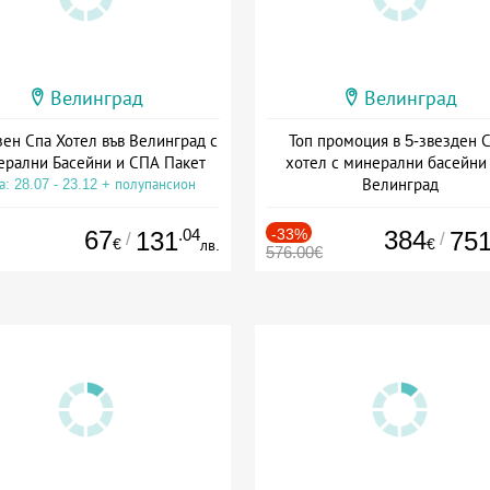
Велинград
Велинград
зен Спа Хотел във Велинград с
Топ промоция в 5-звезден 
рални Басейни и СПА Пакет
хотел с минерални басейни
Велинград
а: 28.07 - 23.12 + полупансион
Дата: 01.09 - 20.12 + полупанс
67
.04
-33%
384
131
75
/
/
€
€
лв.
576.00€