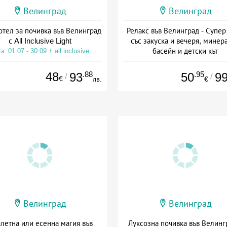
Велинград
Велинград
тел за почивка във Велинград
Релакс във Велинград - Супер
с All Inclusive Light
със закуска и вечеря, минер
басейн и детски кът
а: 01.07 - 30.09 + all inclusive
Дата: 17.07 - 30.09 + полупанс
48
.88
.95
93
50
9
/
/
€
лв.
€
Велинград
Велинград
летна или есенна магия във
Луксозна почивка във Велинг