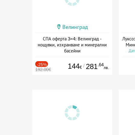
Велинград
СПА оферта 3=4: Велинград -
Луксо
нощувки, изхранване и минерални
Мине
басейни
Дат
Дата: 01.07 - 30.09 + полупансион
-25%
144
.64
281
/
€
лв.
192.00€