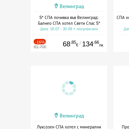
Велинград
5* СПА почивка във Велинград:
СПА хо
Балнео СПА хотел Свети Спас 5*
Дата: 16.07 - 30.09 + полупансион
Дат
-16%
.85
.66
68
134
/
€
лв.
81.70€
Велинград
Луксозен СПА хотел с минерални
Про