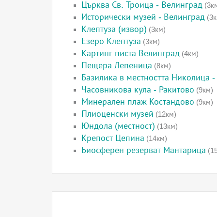
Църква Св. Троица - Велинград
(3к
Исторически музей - Велинград
(3к
Клептуза (извор)
(3км)
Езеро Клептуза
(3км)
Картинг писта Велинград
(4км)
Пещера Лепеница
(8км)
Базилика в местността Николица -
Часовникова кула - Ракитово
(9км)
Минерален плаж Костандово
(9км)
Плиоценски музей
(12км)
Юндола (местност)
(13км)
Крепост Цепина
(14км)
Биосферен резерват Мантарица
(1