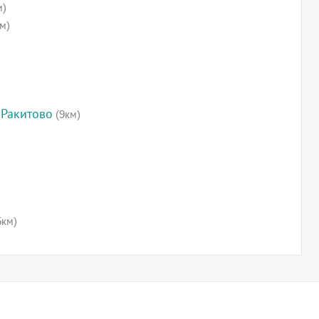
м)
м)
 Ракитово
(9км)
5км)