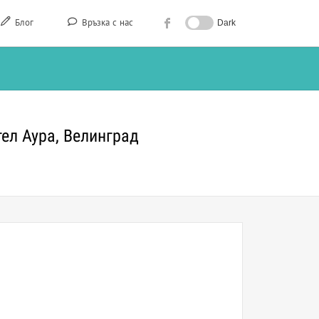
Блог
Връзка с нас
Dark
тел Аура, Велинград