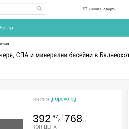
Любими оферти
В града
нград
ечеря, СПА и минерални басейни в Балнеохо
grupovo.bg
оферта от
392
768
/
.67
€
лв.
ТОП ЦЕНА