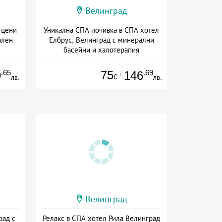
Велинград
 цени
Уникална СПА почивка в СПА хотел
ален
Елбрус, Велинград с минерални
басейни и халотерапия
ион
Дата: 15.07 - 15.09 + пълен пансион
.65
75
.69
9
146
/
€
лв.
лв.
Велинград
рад с
Релакс в СПА хотел Рила Велинград