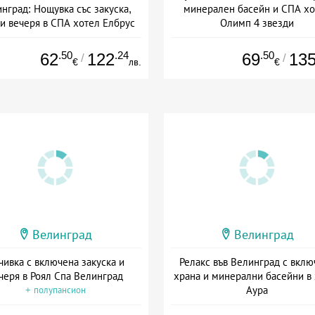
нград: Нощувка със закуска,
минерален басейн и СПА хо
 и вечеря в СПА хотел Елбрус
Олимп 4 звезди
: 16.09 - 22.12 + пълен пансион
Дата: 07.09 - 20.12 + полупанс
.50
.24
.50
62
122
69
13
/
/
€
лв.
€
Велинград
Велинград
чивка с включена закуска и
Релакс във Велинград с вклю
черя в Роял Спа Велинград
храна и минерални басейни в
Аура
+ полупансион
Дата: 23.06 - 10.09 + пълен пан