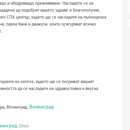
ащо и ободряващо преживяване. Насладете се на
здадени да подобрят вашето здраве и благополучие.
рен СПА център, където ще се насладите на пълноценна
а, парна баня и джакузи, които осигуряват всичко
е.
сторанта на хотела, където ще се погрижат вашият
жността да се насладите на здравословна и вкусна
Велинград
ра, Велинград,
линград
(2км)