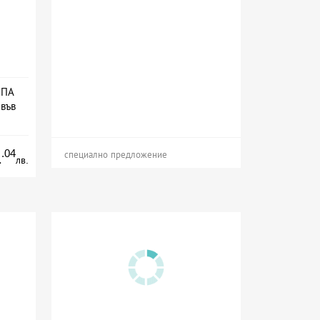
СПА
 във
ион
.04
1
специално предложение
лв.