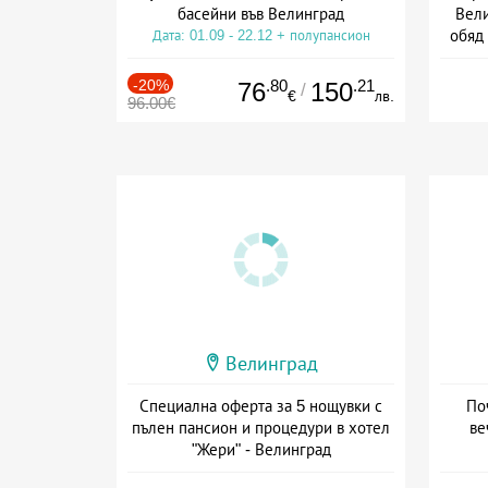
басейни във Велинград
Вели
обяд
Дата: 01.09 - 22.12 + полупансион
Дата
-20%
.80
.21
76
150
/
€
лв.
96.00€
Велинград
Специална оферта за 5 нощувки с
По
пълен пансион и процедури в хотел
ве
"Жери" - Велинград
Дата: 01.04 - 23.12 + пълен пансион