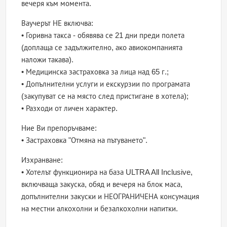
вечеря към момента.
Ваучерът НЕ включва:
• Горивна такса - обявява се 21 дни преди полета
(доплаща се задължително, ако авиокомпанията
наложи такава).
• Медицинска застраховка за лица над 65 г.;
• Допълнителни услуги и екскурзии по програмата
(закупуват се на място след пристигане в хотела);
• Разходи от личен характер.
Ние Ви препоръчваме:
• Застраховка "Отмяна на пътуването".
Изхранване:
• Хотелът функционира на база ULTRA All Inclusive,
включваща закуска, обяд и вечеря на блок маса,
допълнителни закуски и НЕОГРАНИЧЕНА консумация
на местни алкохолни и безалкохолни напитки.