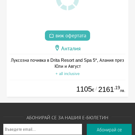
виж офертата
Анталия
Луксозна почивка в Drita Resort and Spa 5*, Алания през
Юли и Август
+ all inclusive
1105
.19
2161
/
€
лв.
АБОНИРАЙ СЕ ЗА НАШИЯ Е-БЮЛЕТИН