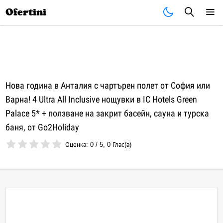
Почивки
Стоки
В града
Всички оферти
Ofertini
Нова година в Анталия с чартърен полет от София или
Варна! 4 Ultra All Inclusive нощувки в IC Hotels Green
Palace 5* + ползване на закрит басейн, сауна и турска
баня, от Go2Holiday
Оценка:
0
/
5
,
0
Глас(а)