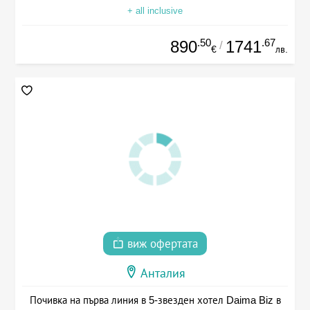
+ all inclusive
.50
.67
890
1741
/
€
лв.
виж офертата
Анталия
Почивка на първа линия в 5-звезден хотел Daima Biz в