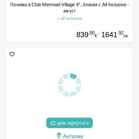
Почивка в Club Mermaid Village 4*, Алания с All Inclusive -
август
+ all inclusive
.50
.92
839
1641
/
€
лв.
виж офертата
Анталия