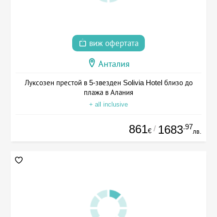
виж офертата
Анталия
Луксозен престой в 5-звезден Solivia Hotel близо до
плажа в Алания
+ all inclusive
861
.97
1683
/
€
лв.