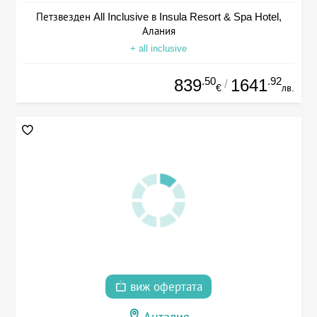
Петзвезден All Inclusive в Insula Resort & Spa Hotel,
Алания
+ all inclusive
.50
.92
839
1641
/
€
лв.
виж офертата
Анталия