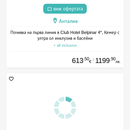
виж офертата
Анталия
Почивка на първа линия в Club Hotel Belpinar 4*, Кемер с
ултра ол инклузив и басейни
+ all inclusive
.50
.90
613
1199
/
€
лв.