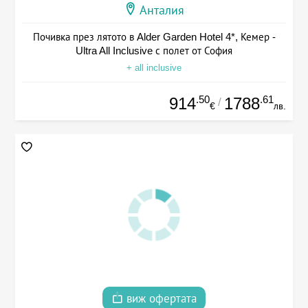
Анталия
Почивка през лятото в Alder Garden Hotel 4*, Кемер -
Ultra All Inclusive с полет от София
+ all inclusive
.50
.61
914
1788
/
€
лв.
виж офертата