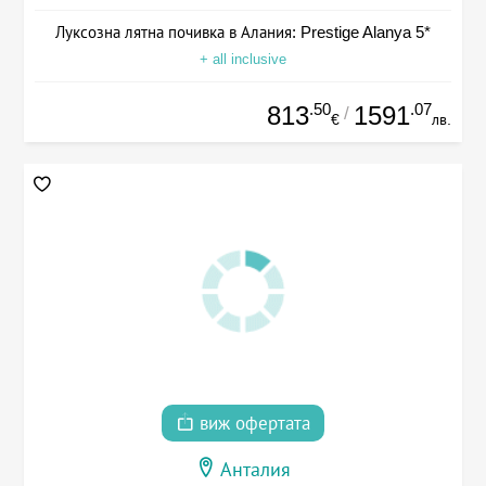
Луксозна лятна почивка в Алания: Prestige Alanya 5*
+ all inclusive
.50
.07
813
1591
/
€
лв.
виж офертата
Анталия