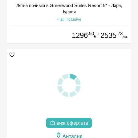
Лятна почивка в Greenwood Suites Resort 5* - Лара,
Турция
+ all inclusive
.50
.73
1296
2535
/
€
лв.
виж офертата
Анталия