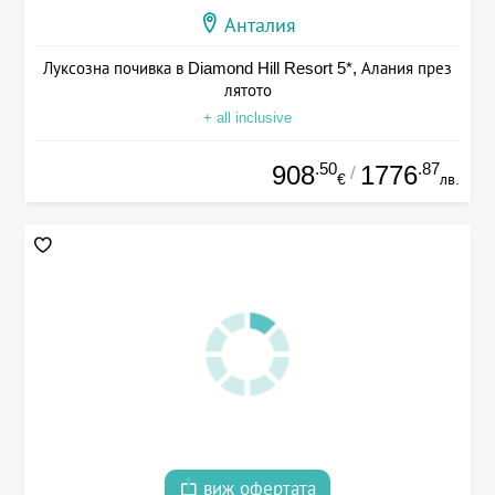
Анталия
Луксозна почивка в Diamond Hill Resort 5*, Алания през
лятото
+ all inclusive
.50
.87
908
1776
/
€
лв.
виж офертата