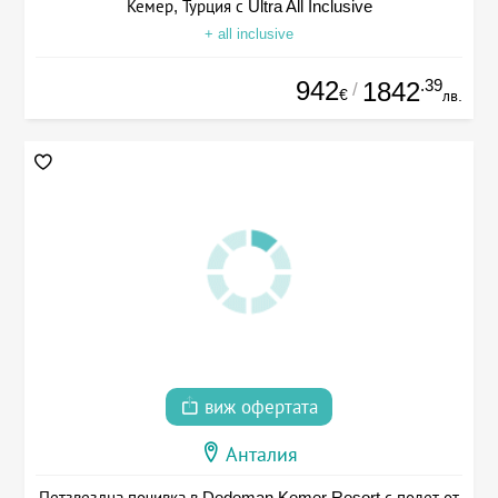
Кемер, Турция с Ultra All Inclusive
+ all inclusive
942
.39
1842
/
€
лв.
виж офертата
Анталия
Петзвездна почивка в Dedeman Kemer Resort с полет от