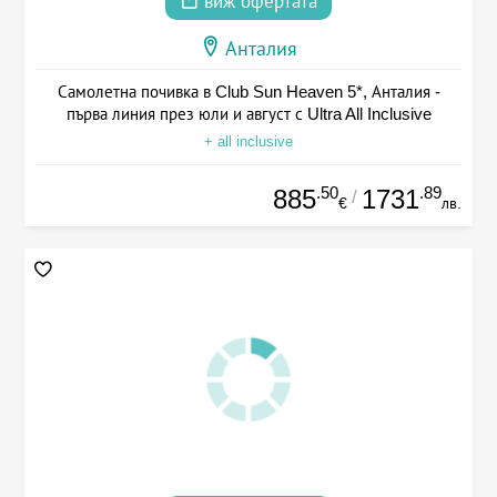
виж офертата
Анталия
Самолетна почивка в Club Sun Heaven 5*, Анталия -
първа линия през юли и август с Ultra All Inclusive
+ all inclusive
.50
.89
885
1731
/
€
лв.