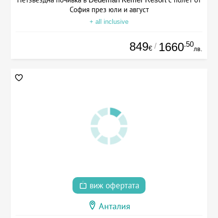
София през юли и август
+ all inclusive
849
.50
1660
/
€
лв.
виж офертата
Анталия