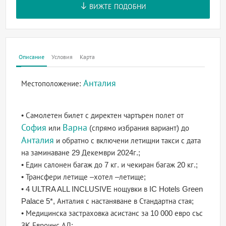
ВИЖТЕ ПОДОБНИ
Описание
Условия
Карта
Анталия
Местоположение:
• Самолетен билет с директен чартърен полет от
София
Варна
или
(спрямо избрания вариант) до
Анталия
и обратно с включени летищни такси с дата
на заминаване 29 Декември 2024г.;
• Един салонен багаж до 7 кг. и чекиран багаж 20 кг.;
• Трансфери летище –хотел –летище;
• 4 ULTRA ALL INCLUSIVE нощувки в IC Hotels Green
Palace 5*, Анталия с настаняване в Стандартна стая;
• Медицинска застраховка асистанс за 10 000 евро със
ЗK Евроинс АД;