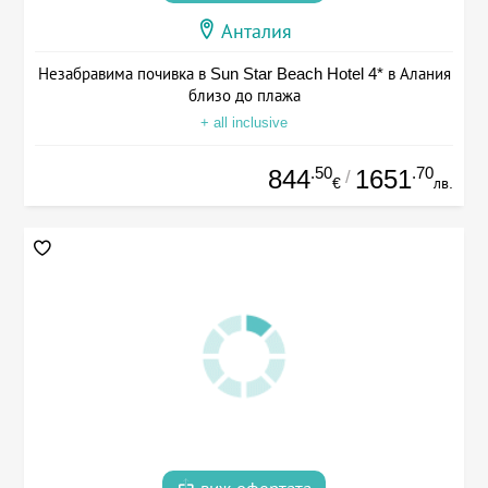
Анталия
Незабравима почивка в Sun Star Beach Hotel 4* в Алания
близо до плажа
+ all inclusive
.50
.70
844
1651
/
€
лв.