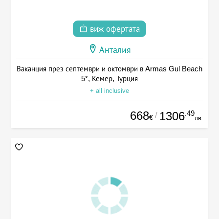
виж офертата
Анталия
Ваканция през септември и октомври в Armas Gul Beach
5*, Кемер, Турция
+ all inclusive
668
.49
1306
/
€
лв.