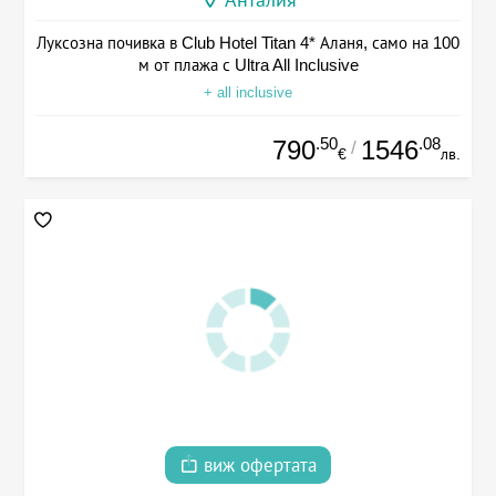
Луксозна почивка в Club Hotel Titan 4* Аланя, само на 100
м от плажа с Ultra All Inclusive
+ all inclusive
.50
.08
790
1546
/
€
лв.
виж офертата