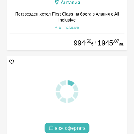
Анталия
Петзвезден хотел First Class на брега в Алания с All
Inclusive
+ all inclusive
.50
.07
994
1945
/
€
лв.
виж офертата