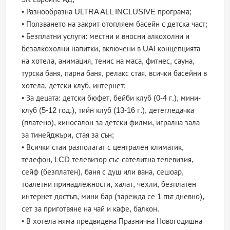
• Разнообразна ULTRA ALL INCLUSIVE програма;
• Ползването на закрит отопляем басейн с детска част;
• Безплатни услуги: местни и вносни алкохолни и
безалкохолни напитки, включени в UAI концепцията
на хотела, анимация, тенис на маса, фитнес, сауна,
турска баня, парна баня, релакс стая, всички басейни в
хотела, детски клуб, интернет;
• За децата: детски бюфет, бейби клуб (0-4 г.), мини-
клуб (5-12 год.), тийн клуб (13-16 г.), детегледачка
(платено), киносалон за детски филми, игрална зала
за тинейджъри, стая за сън;
• Всички стаи разполагат с централен климатик,
телефон, LCD телевизор със сателитна телевизия,
сейф (безплатен), баня с душ или вана, сешоар,
тоалетни принадлежности, халат, чехли, безплатен
интернет достъп, мини бар (зарежда се 1 път дневно),
сет за приготвяне на чай и кафе, балкон.
• В хотела няма предвидена Празнична Новогодишна