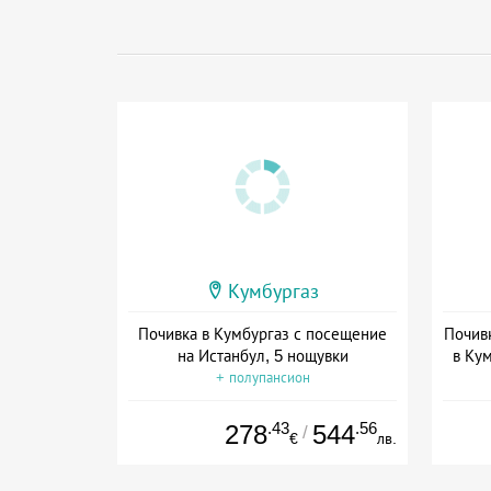
Кумбургаз
Почивка в Кумбургаз с посещение
Почив
на Истанбул, 5 нощувки
в Кум
+ полупансион
.43
.56
278
544
/
€
лв.