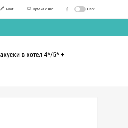
Блог
Връзка с нас
Dark
акуски в хотел 4*/5* +