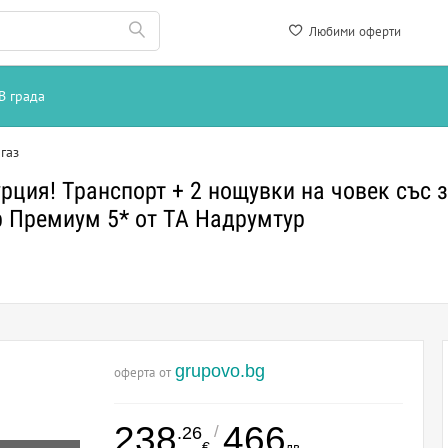
Любими оферти
В града
газ
рция! Транспорт + 2 нощувки на човек със з
р Премиум 5* от ТА Надрумтур
grupovo.bg
оферта от
238
466
/
.26
€
лв.