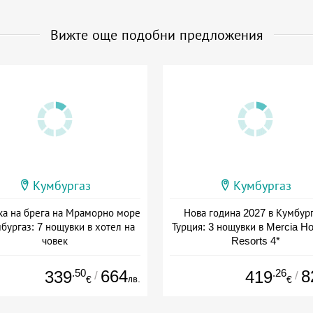
Вижте още подобни предложения
Кумбургаз
Кумбургаз
ка на брега на Мраморно море
Нова година 2027 в Кумбург
бургаз: 7 нощувки в хотел на
Турция: 3 нощувки в Mercia Ho
човек
Resorts 4*
Дата: 11.07 - 10.10 + закуска
Дата: 30.12 - 02.01 + полупанс
.50
664
.26
8
339
419
/
/
лв.
€
€