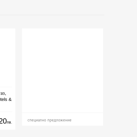
аз,
tels &
ион
20
специално предложение
лв.