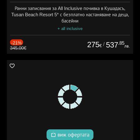
Ранни записвания за All Inclusive почивка в Кушадасъ,
Tusan Beach Resort 5* с безплатно настаняване на деца,
басейни
+ all inclusive
-21%
275
.85
537
/
€
лв.
345.00€
виж офертата