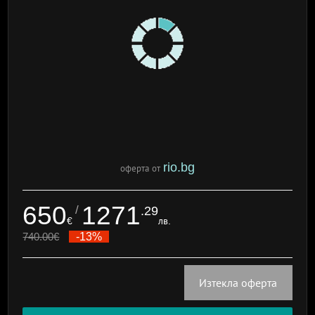
rio.bg
оферта от
650
1271
/
.29
€
лв.
740.00
€
-13%
Изтекла оферта