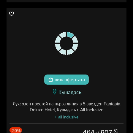
виж офертата
Кушадасъ
Луксозен престой на първа линия в 5-звезден Fantasia
Deluxe Hotel, Кушадасъ с All Inclusive
+ all inclusive
-20%
464
.51
907
/