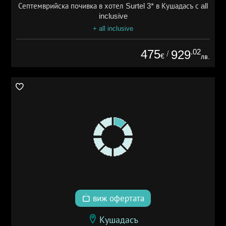
Септемврийска почивка в хотел Surtel 3* в Кушадасъ с all
inclusive
+ all inclusive
475
.02
929
/
€
лв.
виж офертата
Кушадасъ