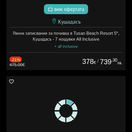
виж офертата
Кушадасъ
Ранни записвания за почивка в Tusan Beach Resort 5*,
Кушадасъ - 7 нощувки All Inclusive
+ all inclusive
-21%
378
.30
739
/
€
лв.
475.00€