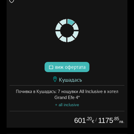
виж офертата
Кушадасъ
Почивка в Кушадасъ: 7 нощувки All Inclusive в хотел
Grand Efe 4*
+ all inclusive
.20
.85
601
1175
/
€
лв.