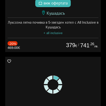
виж офертата
Кушадасъ
Луксозна лятна почивка в 5-звезден хотел с All Inclusive в
Кушадасъ
+ all inclusive
-20%
379
.26
741
/
€
лв.
469.00€