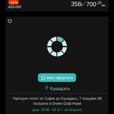
-16%
358
.19
700
/
€
лв.
425.00€
виж офертата
Кушадасъ
Чартърен полет от София до Кушадасъ, 7 нощувки All
Inclusive в Green Gold Hotel
Дата: 29.08 - 03.10 + all inclusive