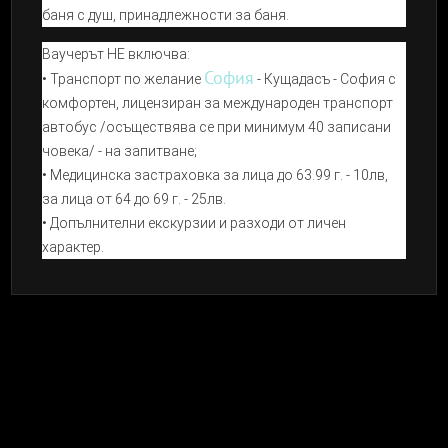
баня с душ, принадлежности за баня.
Ваучерът НЕ включва:
София
• Транспорт по желание
- Кущадасъ - София с
комфортен, лицензиран за международен транспорт
автобус /осъществява се при минимум 40 записани
човека/ - на запитване;
• Медицинска застраховка за лица до 63.99 г. - 10лв,
за лица от 64 до 69 г. - 25лв.
• Допълнителни екскурзии и разходи от личен
характер.