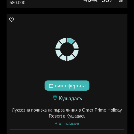
€
лв.
580.00€
виж офертата
Кушадасъ
Луксозна почивка на първа линия в Omer Prime Holiday
Resort в Кушадасъ
+ all inclusive