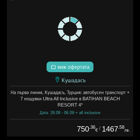
виж офертата
Кушадасъ
На първа линия, Кушадасъ, Турция: автобусен транспорт +
7 нощувки Ultra All Inclusive в BATIHAN BEACH
RESORT 4*
Дата: 28.08 - 06.09 + all inclusive
.36
.58
750
1467
/
€
лв.