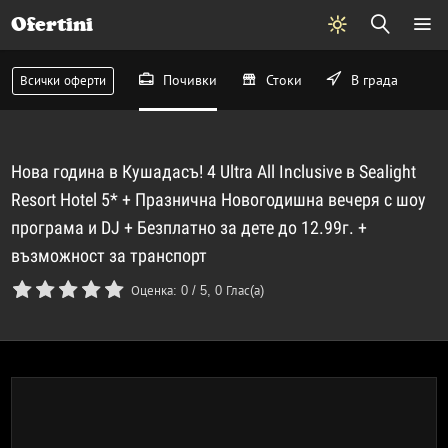
Ofertini
Почивки
Стоки
В града
Всички оферти
Нова година в Кушадасъ! 4 Ultra All Inclusive в Sealight
Resort Hotel 5* + Празнична Новогодишна вечеря с шоу
програма и DJ + Безплатно за дете до 12.99г. +
възможност за транспорт
Оценка:
0
/
5
,
0
Глас(а)