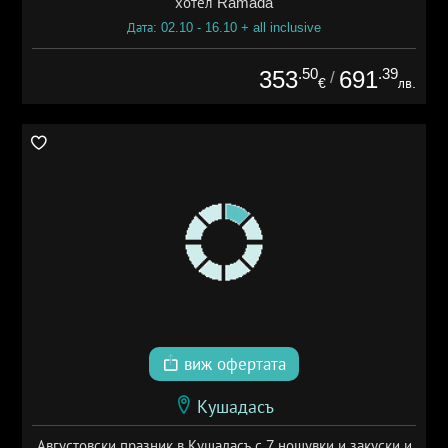
хотел Ramada
Дата: 02.10 - 16.10 + all inclusive
.50
.39
353
691
/
€
лв.
виж офертата
Кушадасъ
Августовски празник в Кушадасъ с 7 нощувки и закуски и