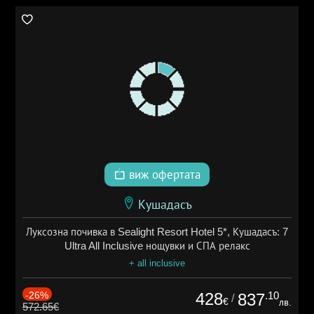
виж офертата
Кушадасъ
Луксозна почивка в Sealight Resort Hotel 5*, Кушадасъ: 7
Ultra All Inclusive нощувки и СПА релакс
+ all inclusive
-26%
428
.10
837
/
€
лв.
572.65€