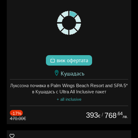
виж офертата
Кушадасъ
Луксозна почивка в Palm Wings Beach Resort and SPA 5*
в Кушадасъ с Ultra All Inclusive пакет
+ all inclusive
-17%
393
.64
768
/
€
лв.
470.00€