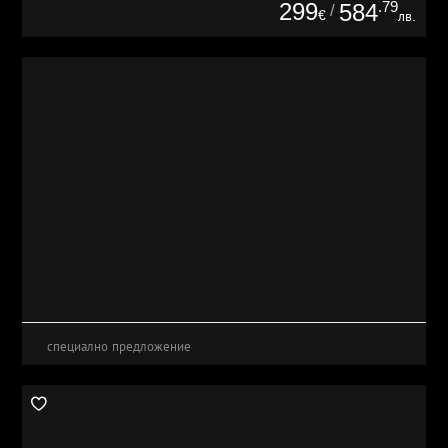
299
.79
584
/
€
лв.
специално предложение