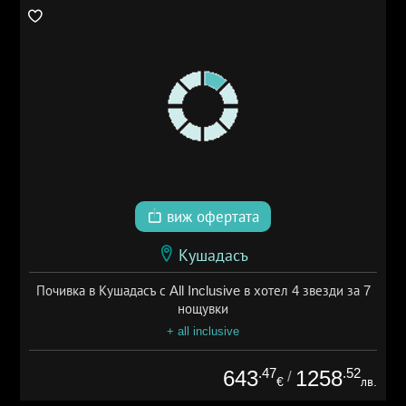
виж офертата
Кушадасъ
Почивка в Кушадасъ с All Inclusive в хотел 4 звезди за 7
нощувки
+ all inclusive
.47
.52
643
1258
/
€
лв.