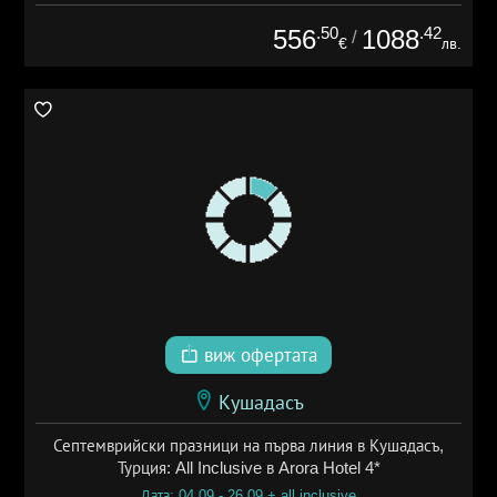
.50
.42
556
1088
/
€
лв.
виж офертата
Кушадасъ
Септемврийски празници на първа линия в Кушадасъ,
Турция: All Inclusive в Arora Hotel 4*
Дата: 04.09 - 26.09 + all inclusive