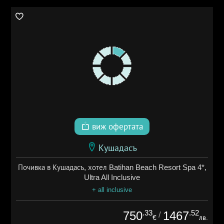
виж офертата
Кушадасъ
Почивка в Кушадасъ, хотел Batihan Beach Resort Spa 4*,
Ultra All Inclusive
+ all inclusive
.33
.52
750
1467
/
€
лв.