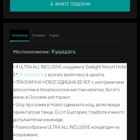
ВИЖТЕ ПОДОБНИ
Описание
Условия
Карта
Кушадасъ
Местоположение:
• 4 ULTRA ALL INCLUSIVE нощувки в Sealight Resort Hotel
Кушадасъ
5*,
с всичко включено в цената;
• ПРАЗНИЧНА НОВОГОДИШНА ВЕЧЕР с неограничени
алкохолни и безалкохолни местни напитки, богато
меню в Основен ресторант;
• Шоу програма в Новогодишната нощ, включваща
ориенталски танци, DJ от България, томбола и много
допълнителни изненади;
• Разнообразна ULTRA ALL INCLUSIVE концепция на
изхранване;