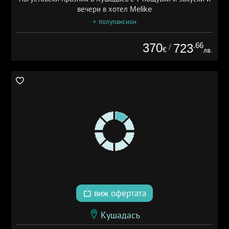
вечери в хотел Melike
+ полупансион
370
.66
723
/
€
лв.
виж офертата
Кушадасъ