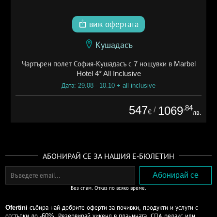
виж офертата
Кушадасъ
Чартърен полет София-Кушадасъ с 7 нощувки в Marbel
Hotel 4* All Inclusive
Дата: 29.08 - 10.10 + all inclusive
547
.84
1069
/
€
лв.
АБОНИРАЙ СЕ ЗА НАШИЯ Е-БЮЛЕТИН
Без спам. Отказ по всяко време.
Ofertini
събира най-добрите оферти за почивки, продукти и услуги с
отстъпки до -60%. Резервирай уикенд в планината, СПА релакс или