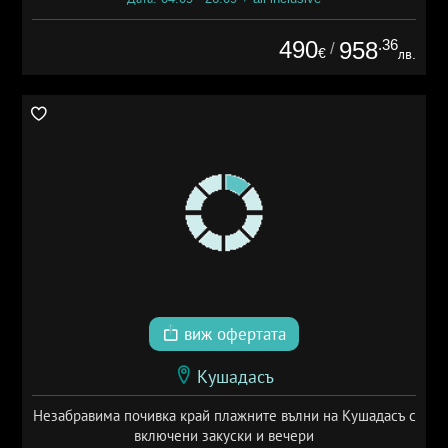
490
.36
958
/
€
лв.
виж офертата
Кушадасъ
Незабравима почивка край плажните вълни на Кушадасъ с
включени закуски и вечери