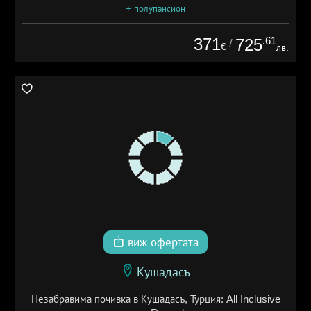
+ полупансион
371
.61
725
/
€
лв.
виж офертата
Кушадасъ
Незабравима почивка в Кушадасъ, Турция: All Inclusive