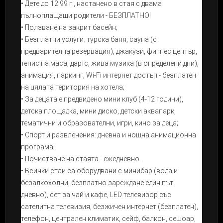
• Дете до 12.99 г., настанено в стая с двама
пълноплащащи родители - БЕЗПЛАТНО!
• Ползване на закрит басейн;
• Безплатни услуги: турска баня, сауна (с
предварителна резервация), джакузи, фитнес център,
тенис на маса, дартс, жива музика (в определени дни),
анимация, паркинг, Wi-Fi интернет достъп - безплатен
на цялата територия на хотела;
• За децата е предвидено мини клуб (4-12 години),
детска площадка, мини диско, детски аквапарк,
тематични и образователни, игри, кино за деца;
• Спорт и развлечения: дневна и нощна анимационна
програма;
• Почистване на стаята - ежедневно.
• Всички стаи са оборудвани с минибар (вода и
безалкохолни, безплатно зареждане един път
дневно), сет за чай и кафе, LED телевизор със
сателитна телевизия, безжичен интернет (безплатен),
телефон, централен климатик, сейф, балкон, сешоар,