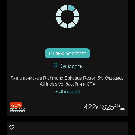
виж офертата
Кушадасъ
Лятна почивка в Richmond Ephesus Resort 5*, Кушадасъ!
All Inclusive, басейни и СПА
+ all inclusive
-25%
422
.36
825
/
€
лв.
557.31€