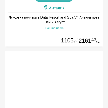
Анталия
Луксозна почивка в Drita Resort and Spa 5*, Алания през
Юли и Август
+ all inclusive
1105
.19
2161
/
€
лв.