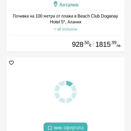
Анталия
Почивка на 100 метра от плажа в Beach Club Doganay
Hotel 5*, Алания
+ all inclusive
.50
.99
928
1815
/
€
лв.
виж офертата