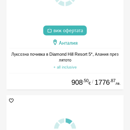
виж офертата
Анталия
Луксозна почивка в Diamond Hill Resort 5*, Алания през
лятото
+ all inclusive
.50
.87
908
1776
/
€
лв.