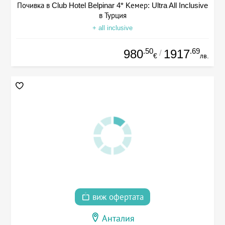
Почивка в Club Hotel Belpinar 4* Kемер: Ultra All Inclusive
в Турция
+ all inclusive
.50
.69
980
1917
/
€
лв.
виж офертата
Анталия