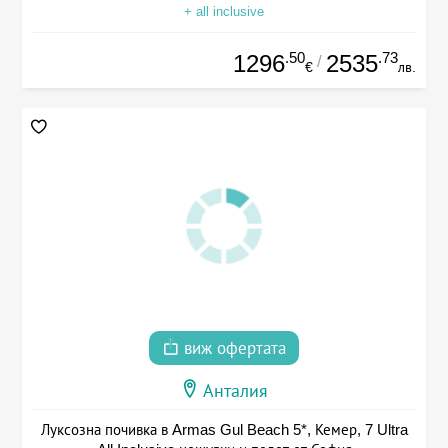
+ all inclusive
.50
.73
1296
2535
/
€
лв.
виж офертата
Анталия
Луксозна почивка в Armas Gul Beach 5*, Кемер, 7 Ultra