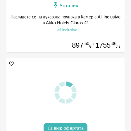
Анталия
Насладете се на луксозна почивка в Кемер с All Inclusive
в Akka Hotels Claros 4*
+ all inclusive
.50
.36
897
1755
/
€
лв.
виж офертата