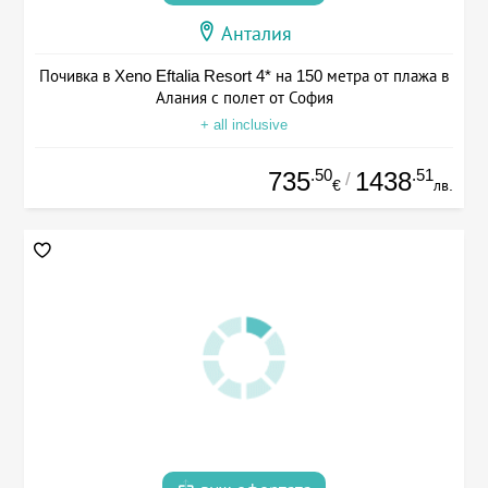
Анталия
Почивка в Xeno Eftalia Resort 4* на 150 метра от плажа в
Алания с полет от София
+ all inclusive
.50
.51
735
1438
/
€
лв.