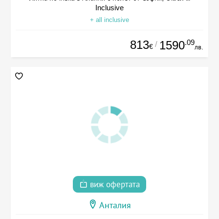
Inclusive
+ all inclusive
813
.09
1590
/
€
лв.
виж офертата
Анталия