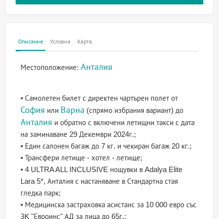
Описание
Условия
Карта
Анталия
Местоположение:
• Самолетен билет с директен чартърен полет от
София
Варна
или
(спрямо избрания вариант) до
Анталия
и обратно с включени летищни такси с дата
на заминаване 29 Декември 2024г.;
• Един салонен багаж до 7 кг. и чекиран багаж 20 кг.;
• Трансфери летище - хотел - летище;
• 4 ULTRA ALL INCLUSIVE нощувки в Adalya Elite
Lara 5*, Анталия с настаняване в Стандартна стая
гледка парк;
• Медицинска застраховка асистанс за 10 000 евро със
ЗK "Евроинс" АД за лица до 65г.;