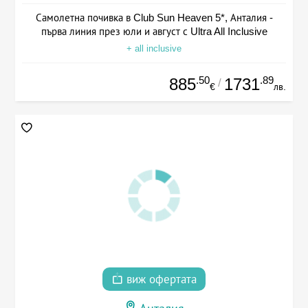
Самолетна почивка в Club Sun Heaven 5*, Анталия -
първа линия през юли и август с Ultra All Inclusive
+ all inclusive
.50
.89
885
1731
/
€
лв.
виж офертата