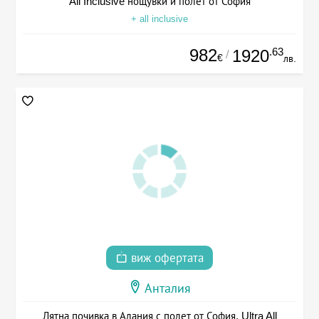
All Inclusive нощувки и полет от София
+ all inclusive
982
.63
1920
/
€
лв.
виж офертата
Анталия
Лятна почивка в Алания с полет от София, Ultra All