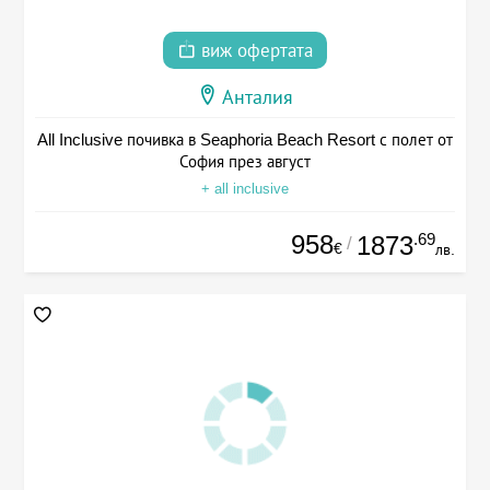
виж офертата
Анталия
All Inclusive почивка в Seaphoria Beach Resort с полет от
София през август
+ all inclusive
958
.69
1873
/
€
лв.