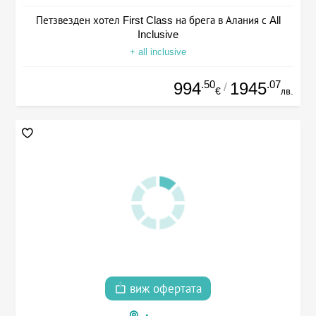
Петзвезден хотел First Class на брега в Алания с All
Inclusive
+ all inclusive
.50
.07
994
1945
/
€
лв.
виж офертата