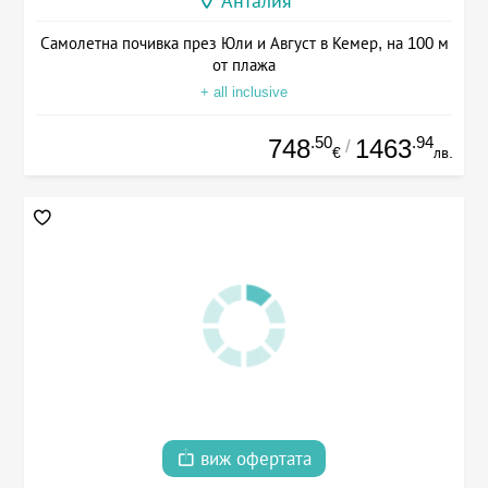
Анталия
Самолетна почивка през Юли и Август в Кемер, на 100 м
от плажа
+ all inclusive
.50
.94
748
1463
/
€
лв.
виж офертата