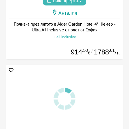
виж офертата
Анталия
Почивка през лятото в Alder Garden Hotel 4*, Кемер -
Ultra All Inclusive с полет от София
+ all inclusive
.50
.61
914
1788
/
€
лв.