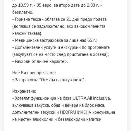
до 10.99 г. - 95 евро, за второ дете до 2.99 г. -
безплатно.
• Горивна такса - обявява се 21 дни преди полета
(доплаща се задължително, ако авиокомпанията
наложи такава).
• Медицинска застраховка за лица над 65 г.;
• Допълнителни услуги и екскурзии по програмата
(закупуват се на място след пристигане в хотела);
• Разходи от личен характер.
Ние Ви препоръчваме:
• Застраховка "Отмяна на пътуването".
Изхранване:
• Хотелът функционира на база ULTRA All Inclusive,
включваща закуска, обяд и вечеря на блок маса,
допълнителни закуски и НЕОГРАНИЧЕНА консумация
на местни алкохолни и безалкохолни напитки.