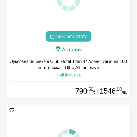
виж офертата
Анталия
Луксозна почивка в Club Hotel Titan 4* Аланя, само на 100
м от плажа с Ultra All Inclusive
+ all inclusive
.50
.08
790
1546
/
€
лв.