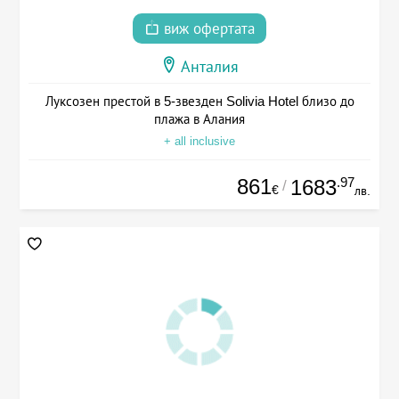
виж офертата
Анталия
Луксозен престой в 5-звезден Solivia Hotel близо до
плажа в Алания
+ all inclusive
861
.97
1683
/
€
лв.