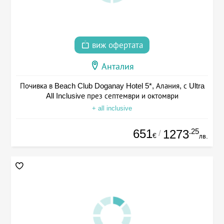
виж офертата
Анталия
Почивка в Beach Club Doganay Hotel 5*, Алания, с Ultra
All Inclusive през септември и октомври
+ all inclusive
651
.25
1273
/
€
лв.