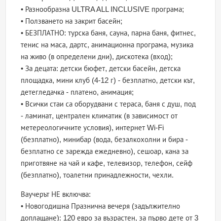
• Разнообразна ULTRA ALL INCLUSIVE програма;
• Ползването на закрит басейн;
• БЕЗПЛАТНО: турска баня, сауна, парна баня, фитнес,
тенис на маса, дартс, анимационна програма, музика
на живо (в определени дни), дискотека (вход);
• За децата: детски бюфет, детски басейн, детска
площадка, мини клуб (4-12 г) - безплатно, детски кът,
детегледачка - платено, анимация;
• Всички стаи са оборудвани с тераса, баня с душ, под
- ламинат, централен климатик (в зависимост от
метереологичните условия), интернет Wi-Fi
(безплатно), минибар (вода, безалкохолни и бира -
безплатно се зарежда ежедневно), сешоар, кана за
приготвяне на чай и кафе, телевизор, телефон, сейф
(безплатно), тоалетни принадлежности, чехли.
Ваучерът НЕ включва:
• Новогодишна Празнична вечеря (задължително
доплащане): 120 евро за възрастен, за първо дете от 3