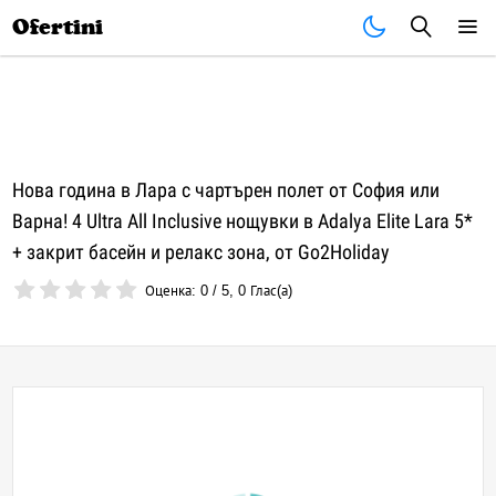
Почивки
Стоки
В града
Всички оферти
Ofertini
Нова година в Лара с чартърен полет от София или
Варна! 4 Ultra All Inclusive нощувки в Adalya Elite Lara 5*
+ закрит басейн и релакс зона, от Go2Holiday
Оценка:
0
/
5
,
0
Глас(а)