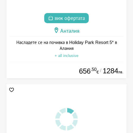
виж офертата
Анталия
Насладете се на почивка в Holiday Park Resort 5* в
Алания
+ all inclusive
.50
1284
656
/
лв.
€